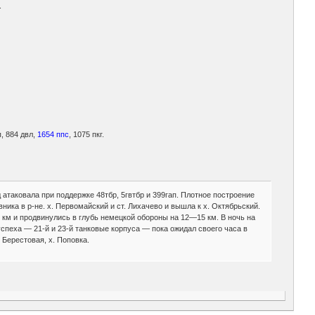
.
п, 884 двл,
1654 ппс
, 1075 пкг.
атаковала при поддержке 48тбр, 5гвтбр и 399гап. Плотное построение
ика в р-не. х. Первомайский и ст. Лихачево и вышла к х. Октябрьский.
 км и продвинулись в глубь немецкой обороны на 12—15 км. В ночь на
спеха — 21-й и 23-й танковые корпуса — пока ожидал своего часа в
 Берестовая, х. Поповка.