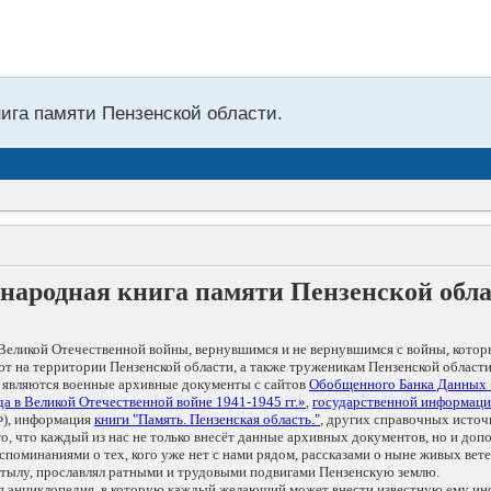
нига памяти Пензенской области.
народная книга памяти Пензенской обл
Великой Отечественной войны, вернувшимся и не вернувшимся с войны, котор
т на территории Пензенской области, а также труженикам Пензенской области
 являются военные архивные документы с сайтов
Обобщенного Банка Данных
а в Великой Отечественной войне 1941-1945 гг.»
,
государственной информаци
), информация
книги "Память. Пензенская область."
, других справочных источ
 то, что каждый из нас не только внесёт данные архивных документов, но и 
оминаниями о тех, кого уже нет с нами рядом, рассказами о ныне живых ветер
в тылу, прославлял ратными и трудовыми подвигами Пензенскую землю.
ая энциклопедия, в которую каждый желающий может внести известную ему и