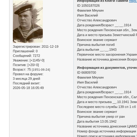
Информация из Книги Памяти
https
ID 1050187026
Фамилия Мяукин
Имя Василий
Отчество Александрович
Дата рождения/Возраст __.__.1914
Место рождения Пензенская обл., Зе
Дата и место призыва Земетчинский 
Воинское звание сержант
Причина выбытия погиб
Зарегистрирован
: 2011-12-19
Дата выбытия __.__.1943
Приглашений:
0
Первичное место захоронения Украин
Сообщений:
7272
Название источника донесения Всеро
Уважение:
[+1145/-0]
Позитив:
[+20/-0]
Информация из документов, уточ
Возраст:
75
[1951-06-24]
ID 66809700
Провел на форуме:
Фамилия Мяукин
3 месяца 29 дней
Имя Василий
Последний визит:
Отчество Александрович
2026-05-18 16:05:49
Дата рождения/Возраст __.__.1914
Место рождения Пензенская обл., Сал
Дата и место призыва __.10.1941 Зем
Последнее место службы 139 сп 1 сб
Воинское звание сержант
Причина выбытия умер от ран
Дата выбытия 13.05.1942
Название источника донесения ЦАМ
Номер фонда источника информации
Номер описи источника информации 