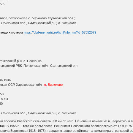
776
42 г, похоронен в с. Бирюково Харьковской обл.;
Пензенская обл., Салтыковский р-н, с. Песчанка.
няющих потери
https://obd-memorial.ru/html/info.htm?id=57552579
тыковский р-н, с. Песчанка
тыковский РВК, Пензенская обл., Салтыковский р-н
06.1946
ская ССР, Харьковская обл.,
с. Бирюково
О
 58
18004
80
Пензенская обл., Салтыковский р-н, с. Песчанка.
й поселок Раевского сельсовета, в 8 км от него. Основан в начале 20 в., вероятно, в
ота». В 1955 г. – того же сельсовета. Решением Пензенского облисполкома от 17.9.197
вича Воронкова (1918–1975), гвардии старшего лейтенанта, командира стрелковой рот