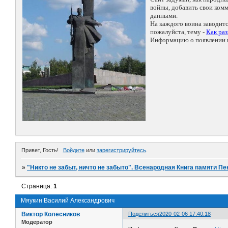
войны, добавить свои ко
данными.
На каждого воина заводит
пожалуйста, тему -
Как ра
Информацию о появлении н
Привет, Гость!
Войдите
или
зарегистрируйтесь
.
»
"Никто не забыт, ничто не забыто". Всенародная Книга памяти Пе
Страница:
1
Мяукин Василий Александрович
Виктор Колесников
Поделиться
2020-02-06 17:40:18
Модератор