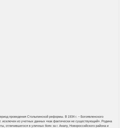
 период проведения Столыпинской реформы. В 1934 г. – Богоявленского
5 г. исключен из учетных данных «как фактически не существующий». Родина
ы, отличившегося в уличных боях за г. Анапу, Новороссийского района и