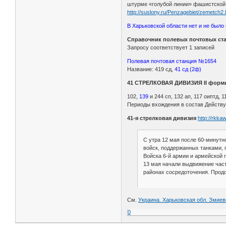
штурме «голубой линии» фашистской об
http://suslony.ru/Penzagebiet/zemetch2
В Харьковской области нет и не было 
Справочник полевых почтовых стан
Запросу соответствует 1 записей
Полевая почтовая станция №1654
Название: 419 сд,
41 сд (2ф)
41 СТРЕЛКОВАЯ ДИВИЗИЯ II форм
102,
139
и 244 сп, 132 ап, 117 оиптд, 1
Периоды вхождения в состав Действу
41-я стрелковая дивизия
http://rkkaw
С утра 12 мая после 60-минутн
войск, поддержанных танками, 
Войска 6-й армии и армейской 
13 мая начали выдвижение част
районах сосредоточения. Продо
См.
Украина. Харьковская обл. Змиевс
0