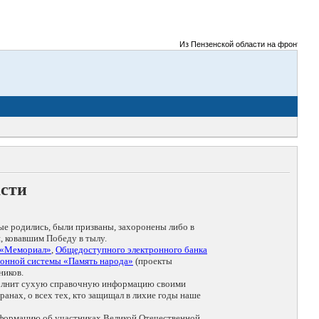
Из Пензенской области на фронты Велик
асти
ые родились, были призваны, захоронены либо в
, ковавшим Победу в тылу.
 «Мемориал»
,
Общедоступного электронного банка
онной системы «Память народа»
(проекты
ников.
дополнит сухую справочную информацию своими
анах, о всех тех, кто защищал в лихие годы наше
нформацию об участниках Великой Отечественной