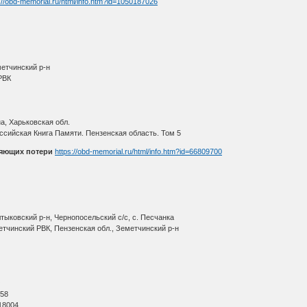
://obd-memorial.ru/html/info.htm?id=1050187026
метчинский р-н
РВК
а, Харьковская обл.
ссийская Книга Памяти. Пензенская область. Том 5
няющих потери
https://obd-memorial.ru/html/info.htm?id=66809700
тыковский р-н, Чернопосельский с/с, с. Песчанка
етчинский РВК, Пензенская обл., Земетчинский р-н
О
 58
18004