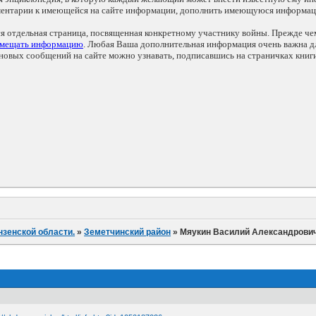
мментарии к имеющейся на сайте информации, дополнить имеющуюся информа
ся отдельная страница, посвященная конкретному участнику войны. Прежде ч
змещать информацию
. Любая Ваша дополнительная информация очень важна дл
овых сообщений на сайте можно узнавать, подписавшись на страничках книг
нзенской области.
»
Земетчинский район
»
Мяукин Василий Александрови