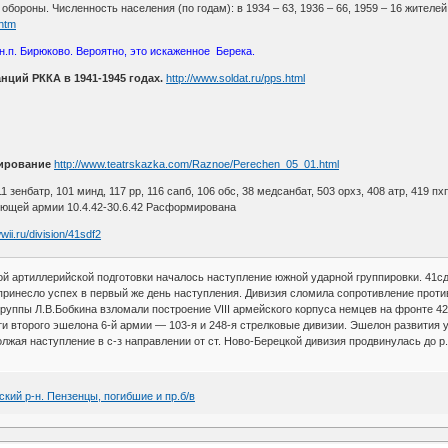
ороны. Численность населения (по годам): в 1934 – 63, 1936 – 66, 1959 – 16 жителей
.htm
н.п. Бирюково. Вероятно, это искаженное Берека.
ций РККА в 1941-1945 годах.
http://www.soldat.ru/pps.html
ирование
http://www.teatrskazka.com/Raznoe/Perechen_05_01.html
11 зенбатр, 101 минд, 117 рр, 116 сапб, 106 обс, 38 медсанбат, 503 орхз, 408 атр, 419 пх
ющей армии 10.4.42-30.6.42 Расформирована
wii.ru/division/41sdf2
ой артиллерийской подготовки началось наступление южной ударной группировки. 41сд 
принесло успех в первый же день наступления. Дивизия сломила сопротивление противн
группы Л.В.Бобкина взломали построение VIII армейского корпуса немцев на фронте 42
и второго эшелона 6-й армии — 103-я и 248-я стрелковые дивизии. Эшелон развития у
лжая наступление в с-з направлении от ст. Ново-Берецкой дивизия продвинулась до р.
кий р-н. Пензенцы, погибшие и пр.б/в