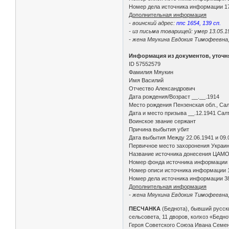
Номер дела источника информации 1
Дополнительная информация
- воинский адрес:
ппс 1654, 139 сп.
- из письма товарищей: умер 13.05.19
- жена Мяукина Евдокия Тимофеевна, 
Информация из документов, уточ
ID 57552579
Фамилия Мяукин
Имя Василий
Отчество Александрович
Дата рождения/Возраст __.__.1914
Место рождения Пензенская обл., Сал
Дата и место призыва __.12.1941 Сал
Воинское звание сержант
Причина выбытия убит
Дата выбытия Между 22.06.1941 и 09.
Первичное место захоронения Украин
Название источника донесения ЦАМ
Номер фонда источника информации
Номер описи источника информации 
Номер дела источника информации 3
Дополнительная информация
- жена Мяукина Евдокия Тимофеевна, 
ПЕСЧАНКА
(Беднота), бывший русски
сельсовета, 11 дворов, колхоз «Бедн
Героя Советского Союза Ивана Семено