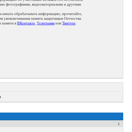
цию фотографиями, видеоматериалами и другими
ем начать обрабатывать информацию, прочитайте,
я увековечивания памяти защитников Отечества.
и памяти в
ВКонтакте
,
Телеграмм
или
Твиттер
.
ч
1