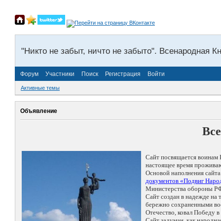
"Никто не забыт, ничто не забыто". Всенародная К
Форум
Участники
Поиск
Регистрация
Войти
Активные темы
Объявление
Все
Сайт посвящается воинам 
настоящее время проживаю
Основой наполнения сайта
документов «Подвиг Народ
Министерства обороны РФ
Сайт создан в надежде на
бережно сохраненными восп
Отечество, ковал Победу 
Сайт задуман, как народн