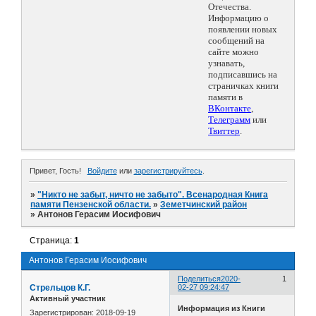
Отечества.
Информацию о
появлении новых
сообщений на
сайте можно
узнавать,
подписавшись на
страничках книги
памяти в
ВКонтакте
,
Телеграмм
или
Твиттер
.
Привет, Гость!
Войдите
или
зарегистрируйтесь
.
»
"Никто не забыт, ничто не забыто". Всенародная Книга
памяти Пензенской области.
»
Земетчинский район
»
Антонов Герасим Иосифович
Страница:
1
Антонов Герасим Иосифович
Поделиться
2020-
1
Стрельцов К.Г.
02-27 09:24:47
Активный участник
Информация из Книги
Зарегистрирован
: 2018-09-19