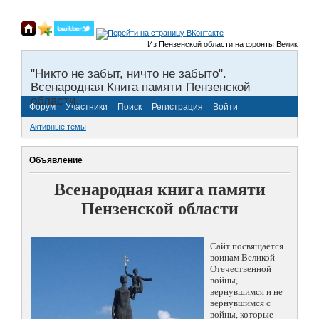
Из Пензенской области на фронты Великой Отеч
"Никто не забыт, ничто не забыто".
Всенародная Книга памяти Пензенской
области.
Форум
Участники
Поиск
Регистрация
Войти
Активные темы
Объявление
Всенародная книга памяти
Пензенской области
Сайт посвящается
воинам Великой
Отечественной
войны,
вернувшимся и не
вернувшимся с
войны, которые