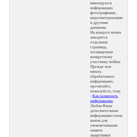
имеющуюся
информацию
фотографиями,
видеоматериалами
и другими
данными.
На каждого воина
заводится
отдельная
страница,
посвященная
конкретному
участнику войны.
Прежде чем
начать
обрабатывать
информацию,
прочитайте,
пожалуйста, тему
-
Как размещать
информацию
.
Любая Ваша
дополнительная
информация очень
важна для
увековечивания
памяти
защитников