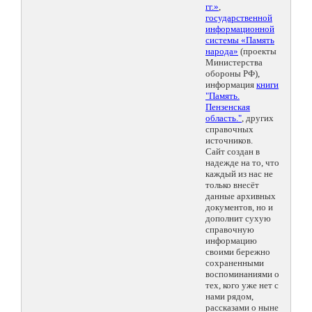
гг.»
,
государственной
информационной
системы «Память
народа»
(проекты
Министерства
обороны РФ),
информация
книги
"Память.
Пензенская
область."
, других
справочных
источников.
Сайт создан в
надежде на то, что
каждый из нас не
только внесёт
данные архивных
документов, но и
дополнит сухую
справочную
информацию
своими бережно
сохраненными
воспоминаниями о
тех, кого уже нет с
нами рядом,
рассказами о ныне