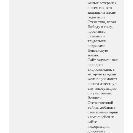
живых ветеранах,
о всех тех, кто
защищал в лихие
годы наше
Отечество, ковал
Победу в тылу,
прославлял
ратными и
трудовыми
подвигами
Пензенскую
землю.
Сайт задуман, как
народная
энциклопедия, в
которую каждый
желающий может
внести известную
ему информацию
об участниках
Великой
Отечественной
войны, добавить
свои комментарии
к имеющейся на
сайте
информации,
дополнить