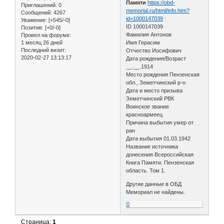
Памяти
https://obd-
Приглашений:
0
memorial.ru/html/info.htm?
Сообщений:
4267
id=1000147039
:
Уважение:
[+545/-0]
ID 1000147039
Позитив:
[+0/-0]
Фамилия Антонов
Провел на форуме:
1 месяц 26 дней
Имя Герасим
Последний визит:
Отчество Иосифович
2020-02-27 13:13:17
Дата рождения/Возраст
__.__.1914
Место рождения Пензенская
обл., Земетчинский р-н
Дата и место призыва
Земетчинский РВК
Воинское звание
красноармеец
Причина выбытия умер от
ран
Дата выбытия 01.03.1942
Название источника
донесения Всероссийская
Книга Памяти. Пензенская
область. Том 1.
Другие данные в ОБД
Мемориал не найдены.
0
Страница:
1