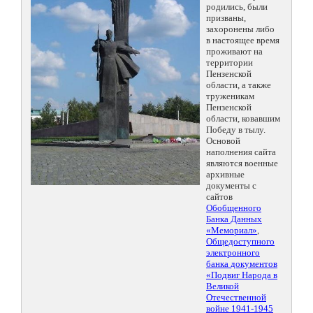
родились, были
призваны,
захоронены либо
в настоящее время
проживают на
территории
Пензенской
области, а также
труженикам
Пензенской
области, ковавшим
Победу в тылу.
Основой
наполнения сайта
являются военные
архивные
документы с
сайтов
Обобщенного
Банка Данных
«Мемориал»
,
Общедоступного
электронного
банка документов
«Подвиг Народа в
Великой
Отечественной
войне 1941-1945