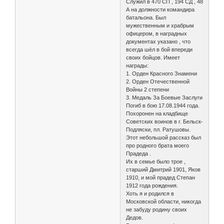
Служил в 470 СП , 194 СД , 48
А на должности командира
батальона. Был
мужественным и храбрым
офицером, в наградных
документах указано , что
всегда шёл в бой впереди
своих бойцов. Имеет
награды:
1. Орден Красного Знамени
2. Орден Отечественной
Войны 2 степени
3. Медаль За Боевые Заслуги
Погиб в бою 17.08.1944 года.
Похоронен на кладбище
Советских воинов в г. Бельск-
Подляски, пл. Ратушовы.
Этот небольшой рассказ был
про родного брата моего
Прадеда .
Их в семье было трое ,
старший Дмитрий 1901, Яков
1910, и мой прадед Степан
1912 года рождения.
Хоть я и родился в
Московской области, никогда
не забуду родину своих
Дедов.