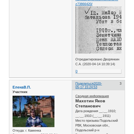
z73866420/
Отредактировано Дворянкин
С.А. (2020-04-14 10:39:14)
0
Поделиться
2020-
3
ЕленаВ.П.
05-17 15:24:53
Участник
Сводная информация
Махотин Яков
Степанович
Дата рождения __.__.1910;
__.__.1910 (__.__.1911)
Место призыва Подольский
РВК, Московская обл.,
Подольский р-н
Откуда:
г. Каменка