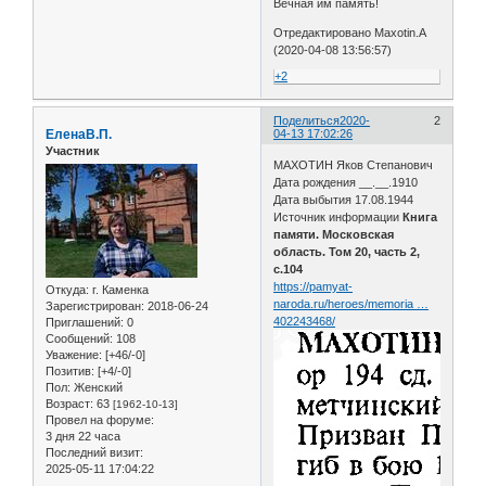
Вечная им память!
Отредактировано Maxotin.A
(2020-04-08 13:56:57)
+2
Поделиться
2020-
2
ЕленаВ.П.
04-13 17:02:26
Участник
МАХОТИН Яков Степанович
Дата рождения __.__.1910
Дата выбытия 17.08.1944
Источник информации
Книга
памяти. Московская
область. Том 20, часть 2,
с.104
https://pamyat-
Откуда:
г. Каменка
naroda.ru/heroes/memoria …
Зарегистрирован
: 2018-06-24
402243468/
Приглашений:
0
Сообщений:
108
Уважение:
[+46/-0]
Позитив:
[+4/-0]
Пол:
Женский
Возраст:
63
[1962-10-13]
Провел на форуме:
3 дня 22 часа
Последний визит:
2025-05-11 17:04:22