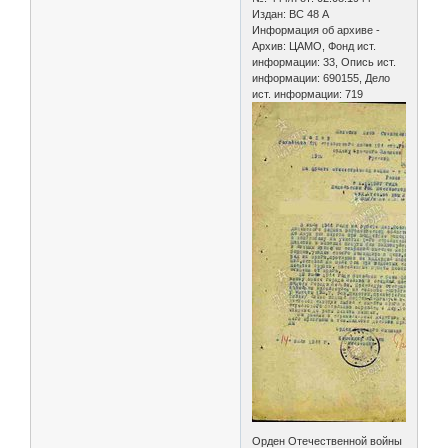
Издан: ВС 48 А
Информация об архиве -
Архив: ЦАМО, Фонд ист.
информации: 33, Опись ист.
информации: 690155, Дело
ист. информации: 719
Орден Отечественной войны