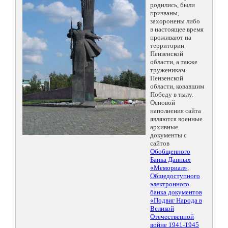
родились, были
призваны,
захоронены либо
в настоящее время
проживают на
территории
Пензенской
области, а также
труженикам
Пензенской
области, ковавшим
Победу в тылу.
Основой
наполнения сайта
являются военные
архивные
документы с
сайтов
Обобщенного
Банка Данных
«Мемориал»
,
Общедоступного
электронного
банка документов
«Подвиг Народа в
Великой
Отечественной
войне 1941-1945