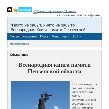
Из Пензенской области на фронты Великой О
"Никто не забыт, ничто не забыто".
Всенародная Книга памяти Пензенской
области.
Форум
Участники
Поиск
Регистрация
Войти
Активные темы
Объявление
Всенародная книга памяти
Пензенской области
Сайт посвящается
воинам Великой
Отечественной
войны,
вернувшимся и не
вернувшимся с
войны, которые