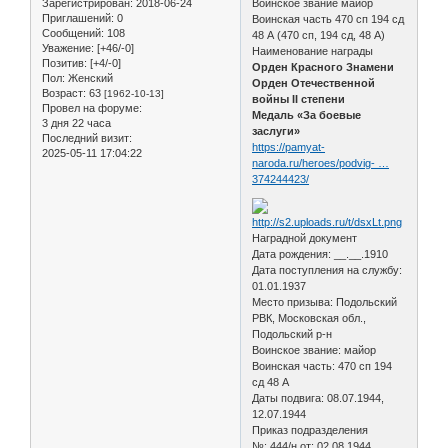
Зарегистрирован
: 2018-06-24
Воинское звание майор
Приглашений:
0
Воинская часть 470 сп 194 сд
Сообщений:
108
48 А (470 сп, 194 сд, 48 А)
Уважение:
[+46/-0]
Наименование награды
Позитив:
[+4/-0]
Орден Красного Знамени
Пол:
Женский
Орден Отечественной
Возраст:
63
[1962-10-13]
войны II степени
Провел на форуме:
Медаль «За боевые
3 дня 22 часа
заслуги»
Последний визит:
https://pamyat-
2025-05-11 17:04:22
naroda.ru/heroes/podvig- …
374244423/
Наградной документ
Дата рождения: __.__.1910
Дата поступления на службу:
01.01.1937
Место призыва: Подольский
РВК, Московская обл.,
Подольский р-н
Воинское звание: майор
Воинская часть: 470 сп 194
сд 48 А
Даты подвига: 08.07.1944,
12.07.1944
Приказ подразделения
№: 444/н от: 02.08.1944