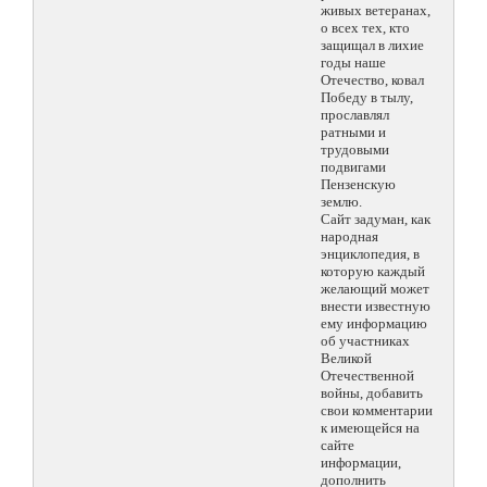
живых ветеранах,
о всех тех, кто
защищал в лихие
годы наше
Отечество, ковал
Победу в тылу,
прославлял
ратными и
трудовыми
подвигами
Пензенскую
землю.
Сайт задуман, как
народная
энциклопедия, в
которую каждый
желающий может
внести известную
ему информацию
об участниках
Великой
Отечественной
войны, добавить
свои комментарии
к имеющейся на
сайте
информации,
дополнить