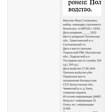
Махотин Яков Степанович,
майор, командир стрелкового
батальона, чл.ВКП(б) с 1932г.
Дата рождения __.__.1910
Место рождения Пензенская
обл., Земетчинский р-н,
Салтыковский с/с
Дата и место призыва
Подольский РВК, Московская
обл., Подольский р-н
Последнее место службы 194
сд ( 194 сд )
Дата выбытия 17.08.1944
Причина выбытия убит
Первичное место
захоронения Белорусская
ССР, Белостокская обл.,
Чижевский р-н, д. Бяле,
северная окраина
Источник информации ЦАМО
Фонд ист. информации 33
Опись ист. информации
11458