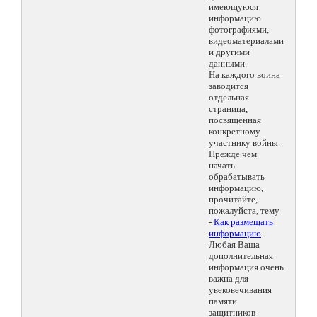
имеющуюся
информацию
фотографиями,
видеоматериалами
и другими
данными.
На каждого воина
заводится
отдельная
страница,
посвященная
конкретному
участнику войны.
Прежде чем
начать
обрабатывать
информацию,
прочитайте,
пожалуйста, тему
-
Как размещать
информацию
.
Любая Ваша
дополнительная
информация очень
важна для
увековечивания
памяти
защитников