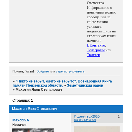
Отечества.
Информацию о
появлении новых
сообщений на
сайте можно
узнавать,
подписавшись на
страничках книги
памяти в
ВКонтакте
,
Телеграмм
или
Твиттер
.
Привет, Гость!
Войдите
или
зарегистрируйтесь
.
»
"Никто не забыт, ничто не забыто". Всенародная Книга
памяти Пензенской области.
»
Земетчинский район
»
Махотин Яков Степанович
Страница:
1
Махотин Яков Степанович
Поделиться
2020-
1
Maxotin.A
04-08 13:34:59
Новичок