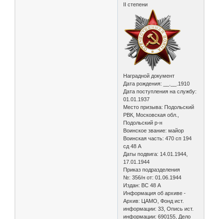
II степени
Наградной документ
Дата рождения: __.__.1910
Дата поступления на службу:
01.01.1937
Место призыва: Подольский
РВК, Московская обл.,
Подольский р-н
Воинское звание: майор
Воинская часть: 470 сп 194
сд 48 А
Даты подвига: 14.01.1944,
17.01.1944
Приказ подразделения
№: 356/н от: 01.06.1944
Издан: ВС 48 А
Информация об архиве -
Архив: ЦАМО, Фонд ист.
информации: 33, Опись ист.
информации: 690155, Дело