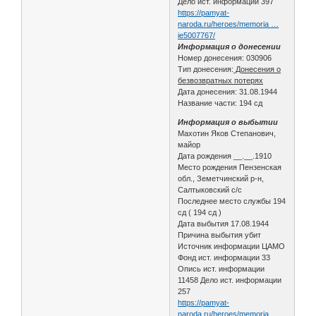
Дело ист. информации 397
https://pamyat-
naroda.ru/heroes/memoria …
ie5007767/
Информация о донесении
Номер донесения: 030906
Тип донесения:
Донесения о
безвозвратных потерях
Дата донесения: 31.08.1944
Название части: 194 сд
Информация о выбытии
Махотин Яков Степанович,
майор
Дата рождения __.__.1910
Место рождения Пензенская
обл., Земетчинский р-н,
Салтыковский с/с
Последнее место службы 194
сд ( 194 сд )
Дата выбытия 17.08.1944
Причина выбытия убит
Источник информации ЦАМО
Фонд ист. информации 33
Опись ист. информации
11458 Дело ист. информации
257
https://pamyat-
naroda.ru/heroes/memoria …