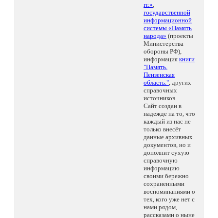
гг.»
,
государственной
информационной
системы «Память
народа»
(проекты
Министерства
обороны РФ),
информация
книги
"Память.
Пензенская
область."
, других
справочных
источников.
Сайт создан в
надежде на то, что
каждый из нас не
только внесёт
данные архивных
документов, но и
дополнит сухую
справочную
информацию
своими бережно
сохраненными
воспоминаниями о
тех, кого уже нет с
нами рядом,
рассказами о ныне