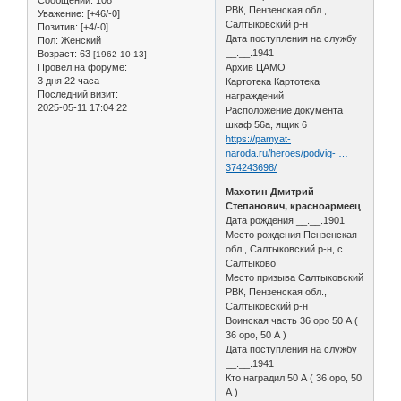
Сообщений:
108
РВК, Пензенская обл.,
Уважение:
[+46/-0]
Салтыковский р-н
Позитив:
[+4/-0]
Дата поступления на службу
Пол:
Женский
__.__.1941
Возраст:
63
[1962-10-13]
Провел на форуме:
Архив ЦАМО
3 дня 22 часа
Картотека Картотека
Последний визит:
награждений
2025-05-11 17:04:22
Расположение документа
шкаф 56а, ящик 6
https://pamyat-
naroda.ru/heroes/podvig- …
374243698/
Махотин Дмитрий
Степанович, красноармеец
Дата рождения __.__.1901
Место рождения Пензенская
обл., Салтыковский р-н, с.
Салтыково
Место призыва Салтыковский
РВК, Пензенская обл.,
Салтыковский р-н
Воинская часть 36 оро 50 А (
36 оро, 50 А )
Дата поступления на службу
__.__.1941
Кто наградил 50 А ( 36 оро, 50
А )