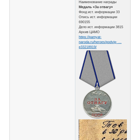
Наименование награды
Медаль «За отвагу»
Фонд ист. информации 33
Опись ист. информации
690155
Дело ист. информации 3815
Архив ЦАМО
https://pamyat-
naroda.ru/heroes/podvig- …
e33218919/