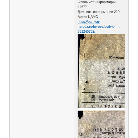
Опись ист. информации
44677
Дело ист. информации 210
Архив ЦАМО
https://pamyat-
naroda.ru/heroes/podvig- …
531240752/