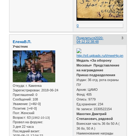
0
Поделиться
2020-
3
ЕленаВ.П.
04-12 22:38:48
Участник
Медаль «За оборону
Москвы» Представление
на награждение
Приказ подразделения
Издан: 36 отд. рота охраны
ПУ
Откуда:
г. Каменка
Архив: ЦАМО
Зарегистрирован
: 2018-06-24
Фонд: 405
Приглашений:
0
Сообщений:
108
Опись: 9779
Уважение:
[+46/-0]
Ед.хранения: 234
Позитив:
[+4/-0]
№ записи: 1530522154
Пол:
Женский
Махотин Дмитрий
Возраст:
63
[1962-10-13]
Степанович, рядовой
Провел на форуме:
Воинская часть 36 бо 50 А (
3 дня 22 часа
36 бо, 50 А )
Последний визит:
Наименование награды
2025-05-11 17:04:22