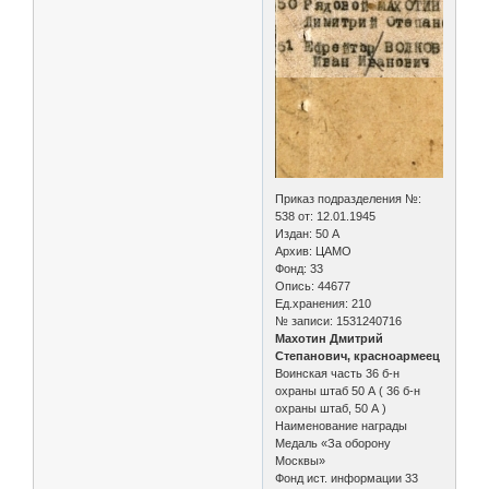
Приказ подразделения №:
538 от: 12.01.1945
Издан: 50 А
Архив: ЦАМО
Фонд: 33
Опись: 44677
Ед.хранения: 210
№ записи: 1531240716
Махотин Дмитрий
Степанович, красноармеец
Воинская часть 36 б-н
охраны штаб 50 А ( 36 б-н
охраны штаб, 50 А )
Наименование награды
Медаль «За оборону
Москвы»
Фонд ист. информации 33