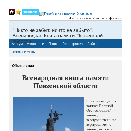
Из Пензенской области на фронты Великой От
"Никто не забыт, ничто не забыто".
Всенародная Книга памяти Пензенской
области.
Форум
Участники
Поиск
Регистрация
Войти
Активные темы
Объявление
Всенародная книга памяти
Пензенской области
Сайт посвящается
воинам Великой
Отечественной
войны,
вернувшимся и не
вернувшимся с
войны, которые