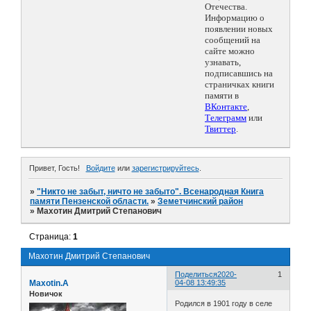
Отечества.
Информацию о
появлении новых
сообщений на
сайте можно
узнавать,
подписавшись на
страничках книги
памяти в
ВКонтакте
,
Телеграмм
или
Твиттер
.
Привет, Гость!
Войдите
или
зарегистрируйтесь
.
»
"Никто не забыт, ничто не забыто". Всенародная Книга
памяти Пензенской области.
»
Земетчинский район
»
Махотин Дмитрий Степанович
Страница:
1
Махотин Дмитрий Степанович
Поделиться
2020-
1
Maxotin.A
04-08 13:49:35
Новичок
Родился в 1901 году в селе