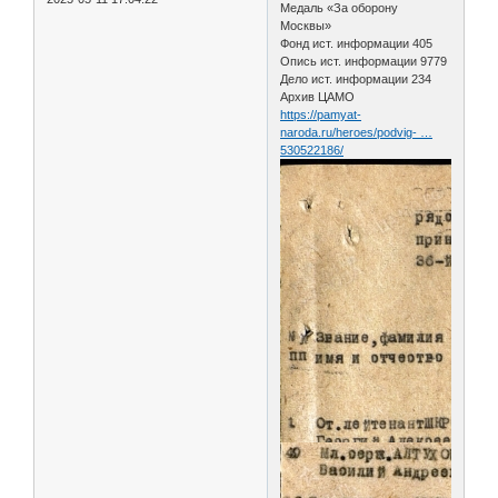
Медаль «За оборону
Москвы»
Фонд ист. информации 405
Опись ист. информации 9779
Дело ист. информации 234
Архив ЦАМО
https://pamyat-
naroda.ru/heroes/podvig- …
530522186/