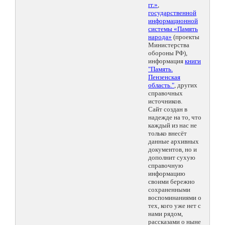
гг.»
,
государственной
информационной
системы «Память
народа»
(проекты
Министерства
обороны РФ),
информация
книги
"Память.
Пензенская
область."
, других
справочных
источников.
Сайт создан в
надежде на то, что
каждый из нас не
только внесёт
данные архивных
документов, но и
дополнит сухую
справочную
информацию
своими бережно
сохраненными
воспоминаниями о
тех, кого уже нет с
нами рядом,
рассказами о ныне