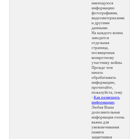
имеющуюся
информацию
фотографиями,
видеоматериалами
и другими
данными.
На каждого воина
заводится
отдельная
страница,
посвященная
конкретному
участнику войны.
Прежде чем
начать
обрабатывать
информацию,
прочитайте,
пожалуйста, тему
-
Как размещать
информацию
.
Любая Ваша
дополнительная
информация очень
важна для
увековечивания
памяти
защитников