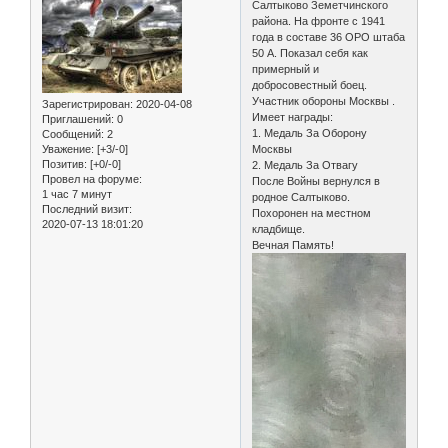
Салтыково Земетчинского
района. На фронте с 1941
года в составе 36 ОРО штаба
50 А. Показал себя как
примерный и
добросовестный боец.
Участник обороны Москвы .
Зарегистрирован
: 2020-04-08
Имеет награды:
Приглашений:
0
1. Медаль За Оборону
Сообщений:
2
Уважение:
[+3/-0]
Москвы
Позитив:
[+0/-0]
2. Медаль За Отвагу
Провел на форуме:
После Войны вернулся в
1 час 7 минут
родное Салтыково.
Последний визит:
Похоронен на местном
2020-07-13 18:01:20
кладбище.
Вечная Память!