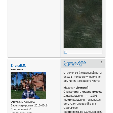
+1
Поделиться
2020-
2
ЕленаВ.П.
04-12 22:15:01
Участник
Стрелок 36-й отдельной роты
охраны полевого управления
армии (из наградного листа)
Махотин Дмитрий
Степанович, красноармеец
Дата рождения __.__.1901
Место рождения Пензенская
Откуда:
г. Каменка
обл., Салтыковский р-н, с.
Зарегистрирован
: 2018-06-24
Салтыково
Приглашений:
0
Место призыва Салтыковский