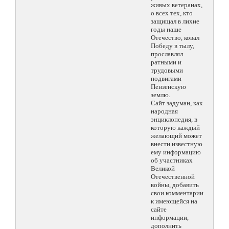
живых ветеранах,
о всех тех, кто
защищал в лихие
годы наше
Отечество, ковал
Победу в тылу,
прославлял
ратными и
трудовыми
подвигами
Пензенскую
землю.
Сайт задуман, как
народная
энциклопедия, в
которую каждый
желающий может
внести известную
ему информацию
об участниках
Великой
Отечественной
войны, добавить
свои комментарии
к имеющейся на
сайте
информации,
дополнить