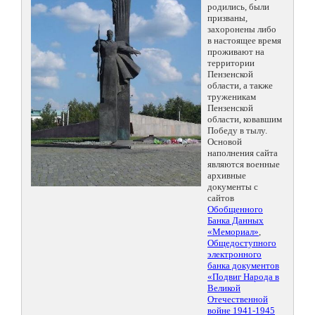
родились, были
призваны,
захоронены либо
в настоящее время
проживают на
территории
Пензенской
области, а также
труженикам
Пензенской
области, ковавшим
Победу в тылу.
Основой
наполнения сайта
являются военные
архивные
документы с
сайтов
Обобщенного
Банка Данных
«Мемориал»
,
Общедоступного
электронного
банка документов
«Подвиг Народа в
Великой
Отечественной
войне 1941-1945