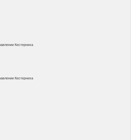
правлении Кестерниха
правлении Кестерниха