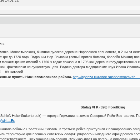
26 14:01:33)
ия.
овка, Монастырское), бывшая русская деревня Норовского сельсовета, в 2 км от се
ыре до 1720 года. Гидроним Нор-Ломовка (левый приток Ломова, бассейн Мокши) восхо
 монастырских имений в 1760-х годах показана в 1795 как деревня государственных к
как фактически не существующая». Родина доктора медицинских наук Ивана Ивановича
9 – 89 жителей.
ленные пункты Нижнеломовского района.
http://inpenza.ru/ranee-sushhestvovavsh … 
Stalag VI K (326) Forellkrug
Schloß Holte-Stukenbrock) — город в Германии, в земле Северный Рейн-Вестфалия. П
/wiki....Eк
о начала войны с Советским Союзом, в третьем рейхе приступили к планированию лаг
дили территорию для пленных советских солдат: рядового и младшего офицерского сос
nschaftslager). Трёхзначная нумерация -326 указывает на лагерь, а римская цифра VI и