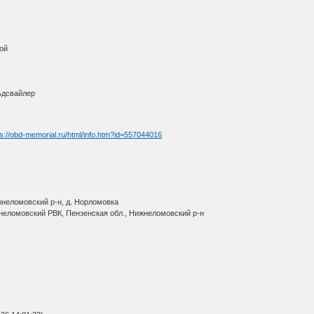
ой
ьдсвайлер
О
ps://obd-memorial.ru/html/info.htm?id=557044016
жнеломовский р-н, д. Норломовка
неломовский РВК, Пензенская обл., Нижнеломовский р-н
О