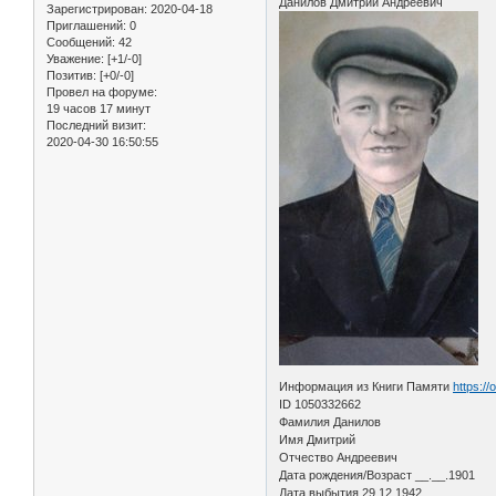
Данилов Дмитрий Андреевич
Зарегистрирован
: 2020-04-18
Приглашений:
0
Сообщений:
42
Уважение:
[+1/-0]
Позитив:
[+0/-0]
Провел на форуме:
19 часов 17 минут
Последний визит:
2020-04-30 16:50:55
Информация из Книги Памяти
https:/
ID 1050332662
Фамилия Данилов
Имя Дмитрий
Отчество Андреевич
Дата рождения/Возраст __.__.1901
Дата выбытия 29.12.1942