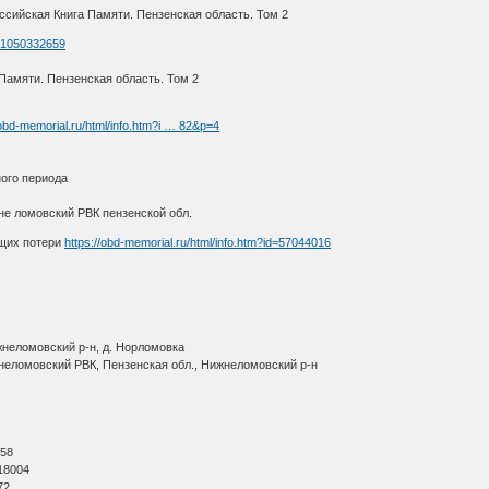
ссийская Книга Памяти. Пензенская область. Том 2
d=1050332659
Памяти. Пензенская область. Том 2
/obd-memorial.ru/html/info.htm?i … 82&p=4
ого периода
е ломовский РВК пензенской обл.
щих потери
https://obd-memorial.ru/html/info.htm?id=57044016
жнеломовский р-н, д. Норломовка
неломовский РВК, Пензенская обл., Нижнеломовский р-н
О
 58
18004
72