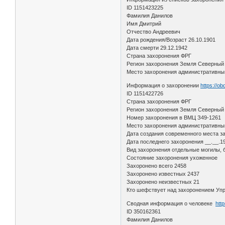
ID 1151423225
Фамилия Данилов
Имя Дмитрий
Отчество Андреевич
Дата рождения/Возраст 26.10.1901
Дата смерти 29.12.1942
Страна захоронения ФРГ
Регион захоронения Земля Северный
Место захоронения административный 
Информация о захоронении
https://o
ID 1151422726
Страна захоронения ФРГ
Регион захоронения Земля Северный
Номер захоронения в ВМЦ З49-1261
Место захоронения административный 
Дата создания современного места з
Дата последнего захоронения __.__.1
Вид захоронения отдельные могилы, 
Состояние захоронения ухоженное
Захоронено всего 2458
Захоронено известных 2437
Захоронено неизвестных 21
Кто шефствует над захоронением Упр
Сводная информация о человеке
htt
ID 350162361
Фамилия Данилов