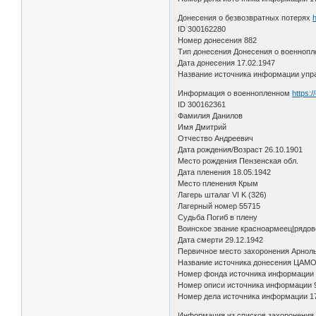
Донесения о безвозвратных потерях
h
ID 300162280
Номер донесения 882
Тип донесения Донесения о военноп
Дата донесения 17.02.1947
Название источника информации упра
Информация о военнопленном
https:
ID 300162361
Фамилия Данилов
Имя Дмитрий
Отчество Андреевич
Дата рождения/Возраст 26.10.1901
Место рождения Пензенская обл.
Дата пленения 18.05.1942
Место пленения Крым
Лагерь шталаг VI K (326)
Лагерный номер 55715
Судьба Погиб в плену
Воинское звание красноармеец|рядов
Дата смерти 29.12.1942
Первичное место захоронения Арнол
Название источника донесения ЦАМ
Номер фонда источника информации
Номер описи источника информации 
Номер дела источника информации 1
Информация из списков захоронени