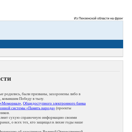
Из Пензенской области на фронты Великой
асти
ые родились, были призваны, захоронены либо в
, ковавшим Победу в тылу.
 «Мемориал»
,
Общедоступного электронного банка
онной системы «Память народа»
(проекты
ников.
дополнит сухую справочную информацию своими
анах, о всех тех, кто защищал в лихие годы наше
нформацию об участниках Великой Отечественной