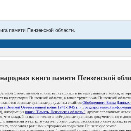
нига памяти Пензенской области.
народная книга памяти Пензенской обл
Великой Отечественной войны, вернувшимся и не вернувшимся с войны, котор
т на территории Пензенской области, а также труженикам Пензенской области
 являются военные архивные документы с сайтов
Обобщенного Банка Данных
а в Великой Отечественной войне 1941-1945 гг.»
,
государственной информаци
), информация
книги "Память. Пензенская область."
, других справочных источ
 то, что каждый из нас не только внесёт данные архивных документов, но и 
оминаниями о тех, кого уже нет с нами рядом, рассказами о ныне живых ветер
в тылу, прославлял ратными и трудовыми подвигами Пензенскую землю.
ая энциклопедия, в которую каждый желающий может внести известную ему и