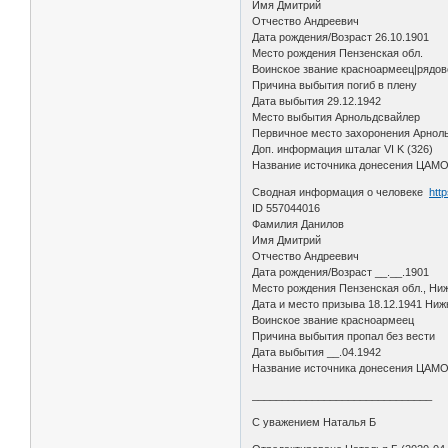
Имя Дмитрий
Отчество Андреевич
Дата рождения/Возраст 26.10.1901
Место рождения Пензенская обл.
Воинское звание красноармеец|рядов
Причина выбытия погиб в плену
Дата выбытия 29.12.1942
Место выбытия Арнольдсвайлер
Первичное место захоронения Арнол
Доп. информация шталаг VI K (326)
Название источника донесения ЦАМ
Сводная информация о человеке
htt
ID 557044016
Фамилия Данилов
Имя Дмитрий
Отчество Андреевич
Дата рождения/Возраст __.__.1901
Место рождения Пензенская обл., Ни
Дата и место призыва 18.12.1941 Ниж
Воинское звание красноармеец
Причина выбытия пропал без вести
Дата выбытия __.04.1942
Название источника донесения ЦАМ
______________________________
С уважением Наталья Б