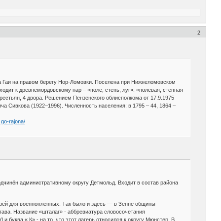
2
ла Гаи на правом берегу Нор-Ломовки. Поселена при Нижнеломовском
дит к древнемордовскому нар – «поле, степь, луг»: «полевая, степная
рестьян, 4 двора. Решением Пензенского облисполкома от 17.9.1975
 Сивкова (1922–1996). Численность населения: в 1795 – 44, 1864 –
go-rajona/
одчинён административному округу Детмольд. Входит в состав района
ерей для военнопленных. Так было и здесь — в Зенне общины
тава. Название «шталаг» - аббревиатура словосочетания
 буква « К» - на то, что этот лагерь относился к округу Мюнстер. В