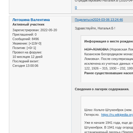
Отредактировано Наталья.Б (2020-04-
0
Легошина Валентина
Поделиться
2024-03-06 13:24:46
Активный участник
Здравствуйте, Наталья.Б !
Зарегистрирован
: 2022-05-20
Приглашений:
0
Сообщений:
8496
Информация о месте рожден
Уважение:
[+119/-0]
Позитив:
[+0/-1]
НОР-ЛОМОВКА
(Норовская Лом
Провел на форуме:
Казанском Богородицком монаст
10 месяцев 12 дней
Ломовка». После секуляризации
Последний визит:
исключена из учетных данных «
Сегодня 13:00:06
122, 1926 – 315, 1930 – 232, 195
Ранее существовавшие насе
Сведения о лагерях содержания.
Шлос-Хольте-Штукенброк (нем. 
Гютерсло.
https://ru.wikipedia.org
Уже в начале 1941 года, еще д
Штукенброк. В 1941 году огоро
«стационарный лагерь» (Stammma