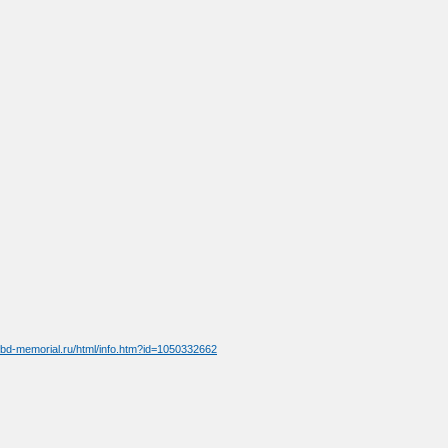
/obd-memorial.ru/html/info.htm?id=1050332662