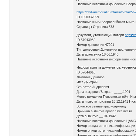
Название источника донесения Всеро
https://obd-memorial.ru/html/info.htm?i
ID 1050332659
Название книги Всероссийская Книга 
Страницы Страница 373
Документ, уточняющий потери
https:/
ID 57043982
Номер донесения 47201
Тип донесения Донесения послевоенн
Дата донесения 18.06.1946
Название источника информации нижн
Информация из документов, уточняю
ID 57044016
Фамилия Данилов
Имя Дмитрий
Отчество Андреевич
Дата рождения/Возраст __.__.1901
Место рождения Пензенская обл., Ни
Дата и место призыва 18.12.1941 Ниж
Воинское звание красноармеец
Причина выбытия пропал без вести
Дата выбытия __.04.1942
Название источника донесения ЦАМ
Номер фонда источника информации
Номер описи источника информации 
Номер дела источника информации 1