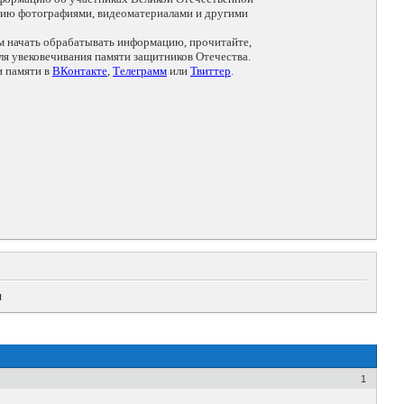
цию фотографиями, видеоматериалами и другими
ем начать обрабатывать информацию, прочитайте,
я увековечивания памяти защитников Отечества.
и памяти в
ВКонтакте
,
Телеграмм
или
Твиттер
.
ч
1