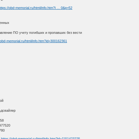
ttps://obd-memorial.ru/html/info.htm?i … 0&p=52
ленных
вление ПО учету погибших и пропавших без вести
//obd-memorial.ru/html/info.htm?id=300162361
ой
ьдсвайлер
О
 58
977520
780
я
https://obd-memorial.ru/html/info.htm?id=1151423225