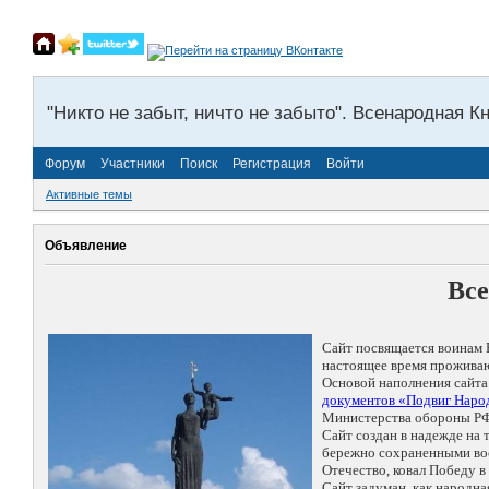
"Никто не забыт, ничто не забыто". Всенародная К
Форум
Участники
Поиск
Регистрация
Войти
Активные темы
Объявление
Все
Сайт посвящается воинам 
настоящее время проживаю
Основой наполнения сайта
документов «Подвиг Народ
Министерства обороны РФ
Сайт создан в надежде на
бережно сохраненными восп
Отечество, ковал Победу 
Сайт задуман, как народн