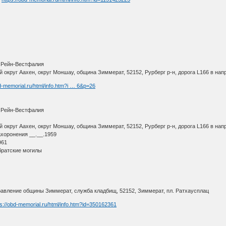
 Рейн-Вестфалия
округ Аахен, округ Моншау, община Зиммерат, 52152, Рурберг р-н, дорога L166 в на
bd-memorial.ru/html/info.htm?i … 6&p=26
 Рейн-Вестфалия
округ Аахен, округ Моншау, община Зиммерат, 52152, Рурберг р-н, дорога L166 в на
ахоронения __.__.1959
961
братские могилы
авление общины Зиммерат, служба кладбищ, 52152, Зиммерат, пл. Ратхаусплац
ps://obd-memorial.ru/html/info.htm?id=350162361