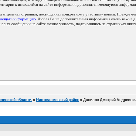
мментарии к имеющейся на сайте информации, дополнить имеющуюся информа
ся отдельная страница, посвященная конкретному участнику войны. Прежде ч
змещать информацию
. Любая Ваша дополнительная информация очень важна дл
овых сообщений на сайте можно узнавать, подписавшись на страничках книг
нзенской области.
»
Нижнеломовский район
»
Данилов Дмитрий Андрееви