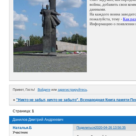
войны, добавить свои ко
данными.
На каждого воина заводит
пожалуйста, тему -
Как ра
Информацию о появлении н
Привет, Гость!
Войдите
или
зарегистрируйтесь
.
»
"Никто не забыт, ничто не забыто". Всенародная Книга памяти Пе
Страница:
1
Данилов Дмитрий Андреевич
Наталья.Б
Поделиться
2020-04-26 13:56:35
Участник