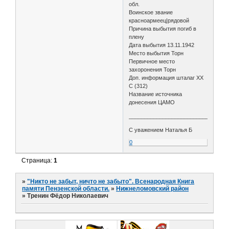
обл.
Воинское звание
красноармеец|рядовой
Причина выбытия погиб в
плену
Дата выбытия 13.11.1942
Место выбытия Торн
Первичное место
захоронения Торн
Доп. информация шталаг XX
C (312)
Название источника
донесения ЦАМО
________________________________
С уважением Наталья Б
0
Страница:
1
»
"Никто не забыт, ничто не забыто". Всенародная Книга
памяти Пензенской области.
»
Нижнеломовский район
»
Тренин Фёдор Николаевич