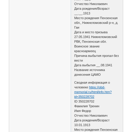
Отчество Николаевич
Дата рождения/Возраст
__.__.1913
Место рождения Пензенская
обл., Нижнеломовский р-н, д.
Гаи
Дата и место призыва
27.05.1941 Нижнеломовский
РВК, Пензенская обл.
Воинское звание
красноармеец
Причина выбытия пропал без
вести
Дата выбытия __.08.1941
Название источника
донесения ЦАМО
Сводная информация о
человеке
https://obd-
memorial.ru/html/info.htm?
id=350228702
ID 350228702
Фамилия Тренин
Имя Федор
Отчество Николаевич
Дата рождения/Возраст
10.01.1913
Место рождения Пензенская