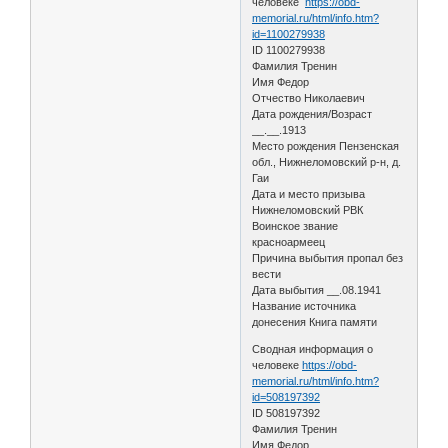
человеке
https://obd-
memorial.ru/html/info.htm?
id=1100279938
ID 1100279938
Фамилия Тренин
Имя Федор
Отчество Николаевич
Дата рождения/Возраст
__.__.1913
Место рождения Пензенская
обл., Нижнеломовский р-н, д.
Гаи
Дата и место призыва
Нижнеломовский РВК
Воинское звание
красноармеец
Причина выбытия пропал без
вести
Дата выбытия __.08.1941
Название источника
донесения Книга памяти
Сводная информация о
человеке
https://obd-
memorial.ru/html/info.htm?
id=508197392
ID 508197392
Фамилия Тренин
Имя Федор