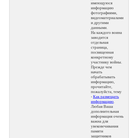
имеющуюся
информацию
фотографиями,
видеоматериалами
и другими
данными.
На каждого воина
заводится
отдельная
страница,
посвященная
конкретному
участнику войны.
Прежде чем
начать
обрабатывать
информацию,
прочитайте,
пожалуйста, тему
-
Как размещать
информацию
.
Любая Ваша
дополнительная
информация очень
важна для
увековечивания
памяти
защитников