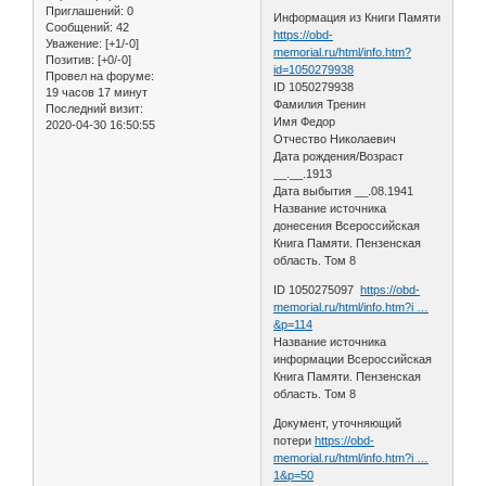
Приглашений:
0
Информация из Книги Памяти
Сообщений:
42
https://obd-
Уважение:
[+1/-0]
memorial.ru/html/info.htm?
Позитив:
[+0/-0]
id=1050279938
Провел на форуме:
ID 1050279938
19 часов 17 минут
Фамилия Тренин
Последний визит:
Имя Федор
2020-04-30 16:50:55
Отчество Николаевич
Дата рождения/Возраст
__.__.1913
Дата выбытия __.08.1941
Название источника
донесения Всероссийская
Книга Памяти. Пензенская
область. Том 8
ID 1050275097
https://obd-
memorial.ru/html/info.htm?i …
&p=114
Название источника
информации Всероссийская
Книга Памяти. Пензенская
область. Том 8
Документ, уточняющий
потери
https://obd-
memorial.ru/html/info.htm?i …
1&p=50