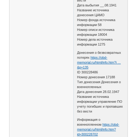
вести
Дата выбытия __.08.1941
Название источника
донесения ЦАМО
Номер фонда источника
информации 58
Номер описи источника
информации 18004
Номер дела источника
информации 1275
Донесения о безвозвратных
потерях
https://obd-
memorial.ru/html/info.htm?i …
&p=135
ID 300228486
Номер донесения 17188
Тип донесения Донесения о
военнопленных
Дата донесения 28.02.1947
Название источника
информации управление ПО
учету погибших и пропавших
без вести
Информация о
военнопленном
https://obd-
memorial.ru/html/info.htm?
id=300228702