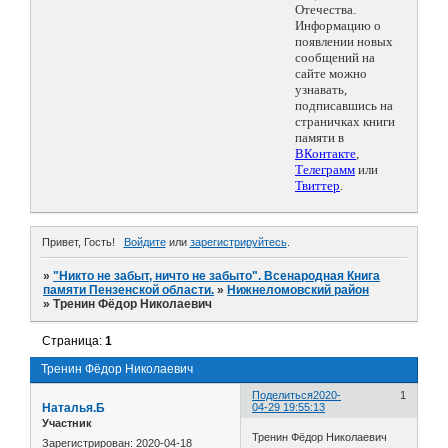
Отечества.
Информацию о
появлении новых
сообщений на
сайте можно
узнавать,
подписавшись на
страничках книги
памяти в
ВКонтакте
,
Телеграмм
или
Твиттер
.
Привет, Гость!
Войдите
или
зарегистрируйтесь
.
»
"Никто не забыт, ничто не забыто". Всенародная Книга
памяти Пензенской области.
»
Нижнеломовский район
»
Тренин Фёдор Николаевич
Страница:
1
Тренин Фёдор Николаевич
Поделиться
2020-
1
Наталья.Б
04-29 19:55:13
Участник
Тренин Фёдор Николаевич
Зарегистрирован
: 2020-04-18