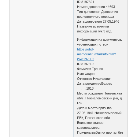
ID 8197321
Номер донесения 44693
Тип донесения Донесения
послевоенного периода
Дата донесения 27.05.1946
Название источника
информации гук 3 отд
Информация из документов,
уточняющих потери
https://obd-
memorial.ru/html/info.htm?
id=8197392
ID 8197392
Фамилия Тренин
Имя Федор
Отчество Николаевич
Дата рождения/Возраст
__.__.1913
Место рождения Пензенская
обл., Нижнеломовский р-н, д.
Гаи
Дата и место призыва
27.05.1941 Нижнеломовский
РВК, Пензенская обл.
Воинское звание
красноармеец
Причина выбытия пропал без