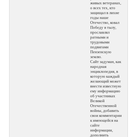
живых ветеранах,
о всех тех, кто
защищал в лихие
годы наше
Отечество, ковал
Победу в тылу,
прославлял
ратными и
трудовыми
подвигами
Пензенскую
землю.
Сайт задуман, как
народная
энциклопедия, в
которую каждый
желающий может
внести известную
ему информацию
об участниках
Великой
Отечественной
войны, добавить
свои комментарии
к имеющейся на
сайте
информации,
дополнить