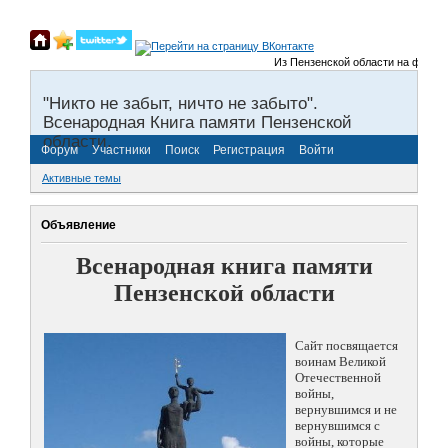
Из Пензенской области на фронты В
"Никто не забыт, ничто не забыто".
Всенародная Книга памяти Пензенской
области.
Форум
Участники
Поиск
Регистрация
Войти
Активные темы
Объявление
Всенародная книга памяти
Пензенской области
Сайт посвящается
воинам Великой
Отечественной
войны,
вернувшимся и не
вернувшимся с
войны, которые