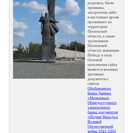
родились, были
призваны,
захоронены либо
в настоящее время
проживают на
территории
Пензенской
области, а также
труженикам
Пензенской
области, ковавшим
Победу в тылу.
Основой
наполнения сайта
являются военные
архивные
документы с
сайтов
Обобщенного
Банка Данных
«Мемориал»
,
Общедоступного
электронного
банка документов
«Подвиг Народа в
Великой
Отечественной
войне 1941-1945