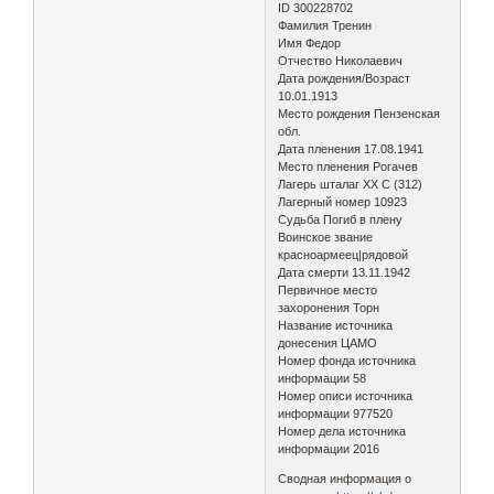
ID 300228702
Фамилия Тренин
Имя Федор
Отчество Николаевич
Дата рождения/Возраст
10.01.1913
Место рождения Пензенская
обл.
Дата пленения 17.08.1941
Место пленения Рогачев
Лагерь шталаг XX C (312)
Лагерный номер 10923
Судьба Погиб в плену
Воинское звание
красноармеец|рядовой
Дата смерти 13.11.1942
Первичное место
захоронения Торн
Название источника
донесения ЦАМО
Номер фонда источника
информации 58
Номер описи источника
информации 977520
Номер дела источника
информации 2016
Сводная информация о