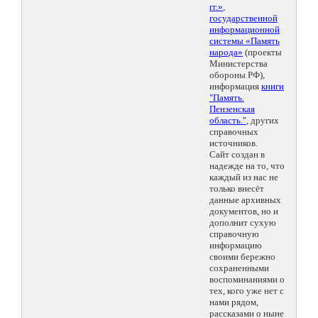
гг.»
,
государственной
информационной
системы «Память
народа»
(проекты
Министерства
обороны РФ),
информация
книги
"Память.
Пензенская
область."
, других
справочных
источников.
Сайт создан в
надежде на то, что
каждый из нас не
только внесёт
данные архивных
документов, но и
дополнит сухую
справочную
информацию
своими бережно
сохраненными
воспоминаниями о
тех, кого уже нет с
нами рядом,
рассказами о ныне