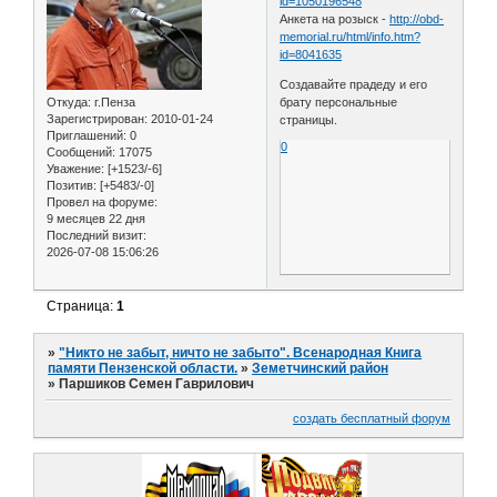
id=1050196548
Анкета на розыск -
http://obd-
memorial.ru/html/info.htm?
id=8041635
Создавайте прадеду и его
Откуда:
г.Пенза
брату персональные
Зарегистрирован
: 2010-01-24
страницы.
Приглашений:
0
0
Сообщений:
17075
Уважение:
[+1523/-6]
Позитив:
[+5483/-0]
Провел на форуме:
9 месяцев 22 дня
Последний визит:
2026-07-08 15:06:26
Страница:
1
»
"Никто не забыт, ничто не забыто". Всенародная Книга
памяти Пензенской области.
»
Земетчинский район
»
Паршиков Семен Гаврилович
создать бесплатный форум