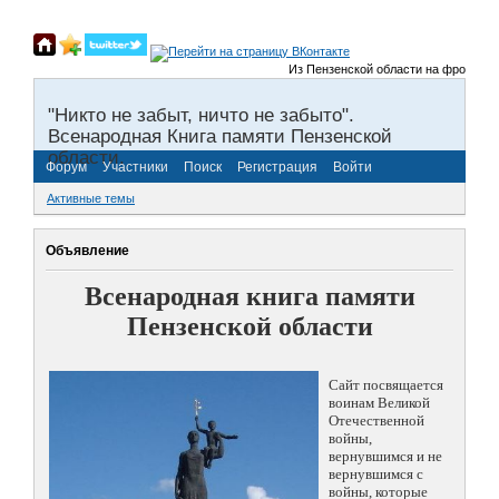
Из Пензенской области на фронты Вел
"Никто не забыт, ничто не забыто".
Всенародная Книга памяти Пензенской
области.
Форум
Участники
Поиск
Регистрация
Войти
Активные темы
Объявление
Всенародная книга памяти
Пензенской области
Сайт посвящается
воинам Великой
Отечественной
войны,
вернувшимся и не
вернувшимся с
войны, которые