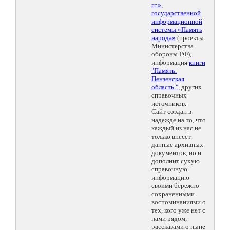
гг.»
,
государственной
информационной
системы «Память
народа»
(проекты
Министерства
обороны РФ),
информация
книги
"Память.
Пензенская
область."
, других
справочных
источников.
Сайт создан в
надежде на то, что
каждый из нас не
только внесёт
данные архивных
документов, но и
дополнит сухую
справочную
информацию
своими бережно
сохраненными
воспоминаниями о
тех, кого уже нет с
нами рядом,
рассказами о ныне