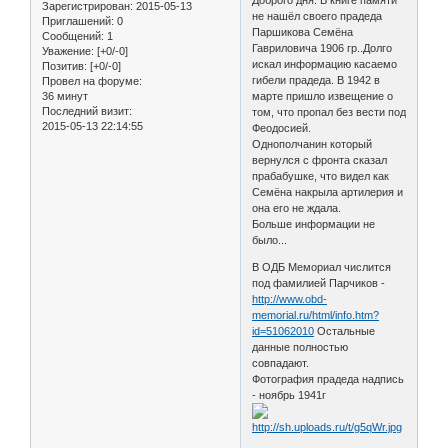
Зарегистрирован
: 2015-05-13
не нашёл своего прадеда
Приглашений:
0
Паршикова Семёна
Сообщений:
1
Гавриловича 1906 гр..Долго
Уважение:
[+0/-0]
искал информацию касаемо
Позитив:
[+0/-0]
гибели прадеда. В 1942 в
Провел на форуме:
36 минут
марте пришло извещение о
Последний визит:
том, что пропал без вести под
2015-05-13 22:14:55
Феодосией.
Однополчанин который
вернулся с фронта сказал
прабабушке, что видел как
Семёна накрыла артилерия и
она его не ждала.
Больше информации не
было...
В ОДБ Мемориал числится
под фамилией Парчиков -
http://www.obd-
memorial.ru/html/info.htm?
id=51062010
Остальные
данные полностью
совпадают.
Фотография прадеда надпись
- ноябрь 1941г