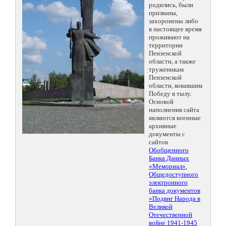
родились, были
призваны,
захоронены либо
в настоящее время
проживают на
территории
Пензенской
области, а также
труженикам
Пензенской
области, ковавшим
Победу в тылу.
Основой
наполнения сайта
являются военные
архивные
документы с
сайтов
Обобщенного
Банка Данных
«Мемориал»
,
Общедоступного
электронного
банка документов
«Подвиг Народа в
Великой
Отечественной
войне 1941-1945