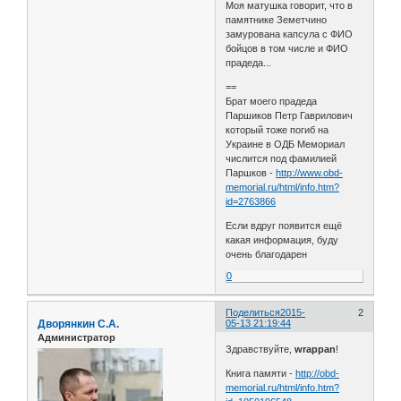
Моя матушка говорит, что в
памятнике Земетчино
замурована капсула с ФИО
бойцов в том числе и ФИО
прадеда...
==
Брат моего прадеда
Паршиков Петр Гаврилович
который тоже погиб на
Украине в ОДБ Мемориал
числится под фамилией
Паршков -
http://www.obd-
memorial.ru/html/info.htm?
id=2763866
Если вдруг появится ещё
какая информация, буду
очень благодарен
0
Поделиться
2015-
2
Дворянкин С.А.
05-13 21:19:44
Администратор
Здравствуйте,
wrappan
!
Книга памяти -
http://obd-
memorial.ru/html/info.htm?