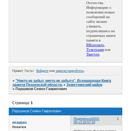
Отечества.
Информацию о
появлении новых
сообщений на
сайте можно
узнавать,
подписавшись на
страничках книги
памяти в
ВКонтакте
,
Телеграмм
или
Твиттер
.
Привет, Гость!
Войдите
или
зарегистрируйтесь
.
»
"Никто не забыт, ничто не забыто". Всенародная Книга
памяти Пензенской области.
»
Земетчинский район
»
Паршиков Семен Гаврилович
Страница:
1
Паршиков Семен Гаврилович
Поделиться
2015-
1
wrappan
05-13 20:57:29
Новичок
Доброго дня. В книге памяти