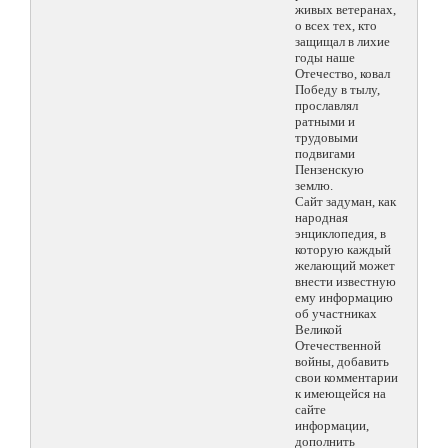
живых ветеранах,
о всех тех, кто
защищал в лихие
годы наше
Отечество, ковал
Победу в тылу,
прославлял
ратными и
трудовыми
подвигами
Пензенскую
землю.
Сайт задуман, как
народная
энциклопедия, в
которую каждый
желающий может
внести известную
ему информацию
об участниках
Великой
Отечественной
войны, добавить
свои комментарии
к имеющейся на
сайте
информации,
дополнить