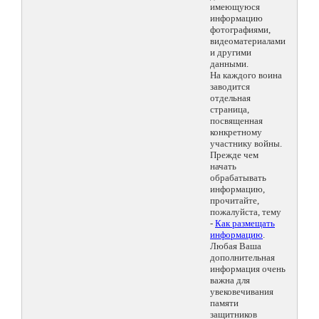
имеющуюся
информацию
фотографиями,
видеоматериалами
и другими
данными.
На каждого воина
заводится
отдельная
страница,
посвященная
конкретному
участнику войны.
Прежде чем
начать
обрабатывать
информацию,
прочитайте,
пожалуйста, тему
-
Как размещать
информацию
.
Любая Ваша
дополнительная
информация очень
важна для
увековечивания
памяти
защитников