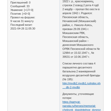
1922 г. р., красноармеец,
Приглашений:
0
стрелок 2 взвод 2 рота 4 пдб
Сообщений:
33
2 мвдбр – пропал без вести в
Уважение:
[+17/-0]
апреле 1942 г. Родился:
Позитив:
[+0/-0]
Пензенская область,
Провел на форуме:
9 часов 31 минуту
Нечаевский (Мокшанский)
Последний визит:
район, с. Николо-Азясь,
2021-04-26 11:05:30
призван 29.09.1941 г.
Мокшанским РВК,
Пензенская область,
Мокшанский район –
донесения Мокшанского
ОРВК Пензенской области №
12984 от 15.02.1947 г., №
39531 от 10.06.1947 г.
Списки личного состава 4
парашютно-десантного
батальона 2 маневренной
воздушно-десантной бригады
(№ 195):
http://mvdb2.mvdb1.ru/index.php/spiski-
… db-2-mvdbr
Документы, уточняющие
потери:
https://pamyat-
naroda.ru/heroes/memorial-
chelovek_dopolnitelnoe_donesenie6623