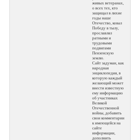
живых ветеранах,
о всех тех, кто
защищал в лихие
годы наше
Отечество, ковал
Победу в тылу,
прославлял
ратными и
трудовыми
подвигами
Пензенскую
землю.
Сайт задуман, как
народная
энциклопедия, в
которую каждый
желающий может
внести известную
ему информацию
об участниках
Великой
Отечественной
войны, добавить
свои комментарии
к имеющейся на
сайте
информации,
дополнить