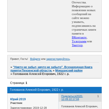
Отечества.
Информацию о
появлении новых
сообщений на
сайте можно
узнавать,
подписавшись на
страничках книги
памяти в
ВКонтакте
,
Телеграмм
или
Твиттер
.
Привет, Гость!
Войдите
или
зарегистрируйтесь
.
»
"Никто не забыт, ничто не забыто". Всенародная Книга
памяти Пензенской области.
»
Мокшанский район
»
Голованов Алексей Егорович, 1922 г. р.
Страница:
1
Голованов Алексей Егорович, 1922 г. р.
Поделиться
2020-
1
Юрий 2019
12-09 22:17:04
Участник
Голованов Алексей Егорович,
Зарегистрирован
: 2019-12-28