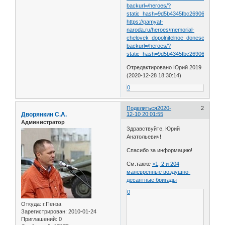
backurl=/heroes/?
static_hash=9d5b4345fbc26906fb54bea9
https://pamyat-
naroda.ru/heroes/memorial-
chelovek_dopolnitelnoe_donesenie6167
backurl=/heroes/?
static_hash=9d5b4345fbc26906fb54bea9
Отредактировано Юрий 2019
(2020-12-28 18:30:14)
0
Поделиться
2020-
2
Дворянкин С.А.
12-10 20:01:55
Администратор
Здравствуйте, Юрий
Анатольевич!
Спасибо за информацию!
См.также
>1, 2 и 204
маневренные воздушно-
десантные бригады
0
Откуда:
г.Пенза
Зарегистрирован
: 2010-01-24
Приглашений:
0