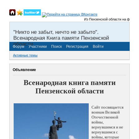
Из Пензенской области на фронты В
"Никто не забыт, ничто не забыто".
Всенародная Книга памяти Пензенской
области.
Форум
Участники
Поиск
Регистрация
Войти
Активные темы
Объявление
Всенародная книга памяти
Пензенской области
Сайт посвящается
воинам Великой
Отечественной
войны,
вернувшимся и не
вернувшимся с
войны, которые