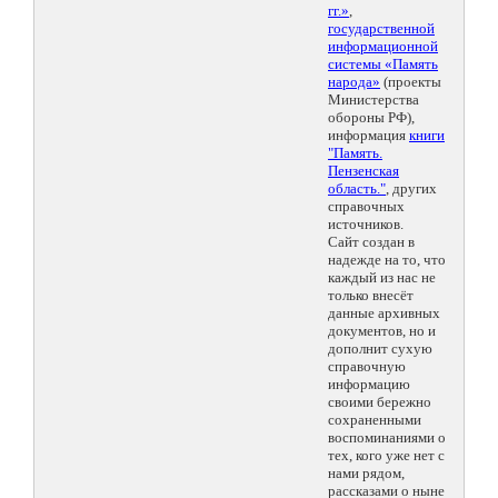
гг.»
,
государственной
информационной
системы «Память
народа»
(проекты
Министерства
обороны РФ),
информация
книги
"Память.
Пензенская
область."
, других
справочных
источников.
Сайт создан в
надежде на то, что
каждый из нас не
только внесёт
данные архивных
документов, но и
дополнит сухую
справочную
информацию
своими бережно
сохраненными
воспоминаниями о
тех, кого уже нет с
нами рядом,
рассказами о ныне