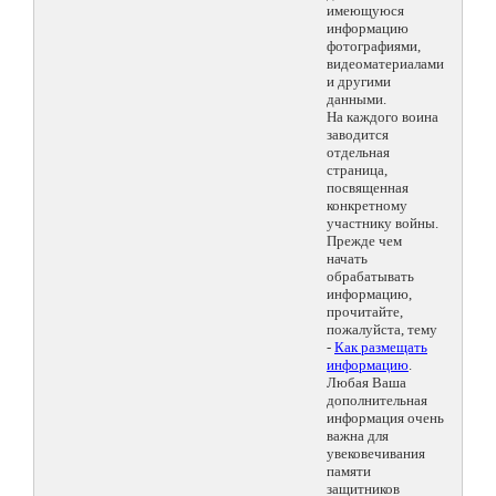
имеющуюся
информацию
фотографиями,
видеоматериалами
и другими
данными.
На каждого воина
заводится
отдельная
страница,
посвященная
конкретному
участнику войны.
Прежде чем
начать
обрабатывать
информацию,
прочитайте,
пожалуйста, тему
-
Как размещать
информацию
.
Любая Ваша
дополнительная
информация очень
важна для
увековечивания
памяти
защитников