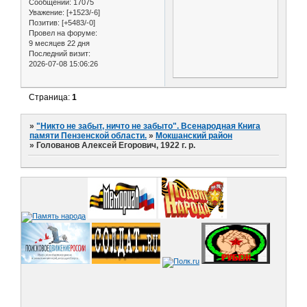
Сообщений:
17075
Уважение:
[+1523/-6]
Позитив:
[+5483/-0]
Провел на форуме:
9 месяцев 22 дня
Последний визит:
2026-07-08 15:06:26
Страница:
1
»
"Никто не забыт, ничто не забыто". Всенародная Книга
памяти Пензенской области.
»
Мокшанский район
»
Голованов Алексей Егорович, 1922 г. р.