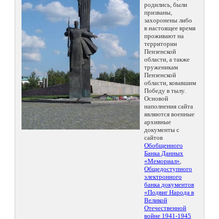
родились, были
призваны,
захоронены либо
в настоящее время
проживают на
территории
Пензенской
области, а также
труженикам
Пензенской
области, ковавшим
Победу в тылу.
Основой
наполнения сайта
являются военные
архивные
документы с
сайтов
Обобщенного
Банка Данных
«Мемориал»
,
Общедоступного
электронного
банка документов
«Подвиг Народа в
Великой
Отечественной
войне 1941-1945