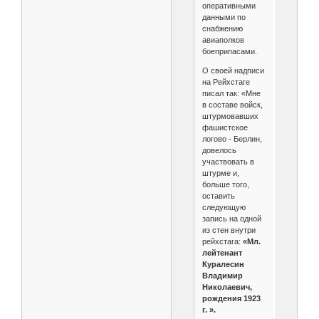
оперативными
данными по
снабжению
авиаполков
боеприпасами.
О своей надписи
на Рейхстаге
писал так: «Мне
в составе войск,
штурмовавших
фашистское
логово - Берлин,
довелось
участвовать в
штурме и,
больше того,
оставить
следующую
запись на одной
из стен внутри
рейхстага:
«Мл.
лейтенант
Куралесин
Владимир
Николаевич,
рождения 1923
г. ».