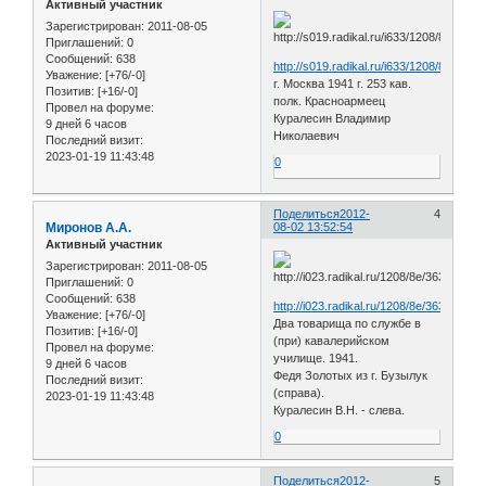
Активный участник
Зарегистрирован
: 2011-08-05
Приглашений:
0
Сообщений:
638
http://s019.radikal.ru/i633/1208/89/a499
Уважение:
[+76/-0]
г. Москва 1941 г. 253 кав.
Позитив:
[+16/-0]
полк. Красноармеец
Провел на форуме:
Куралесин Владимир
9 дней 6 часов
Николаевич
Последний визит:
2023-01-19 11:43:48
0
Поделиться
2012-
4
Миронов А.А.
08-02 13:52:54
Активный участник
Зарегистрирован
: 2011-08-05
Приглашений:
0
Сообщений:
638
http://i023.radikal.ru/1208/8e/3630b20cd
Уважение:
[+76/-0]
Два товарища по службе в
Позитив:
[+16/-0]
(при) кавалерийском
Провел на форуме:
училище. 1941.
9 дней 6 часов
Федя Золотых из г. Бузылук
Последний визит:
(справа).
2023-01-19 11:43:48
Куралесин В.Н. - слева.
0
Поделиться
2012-
5