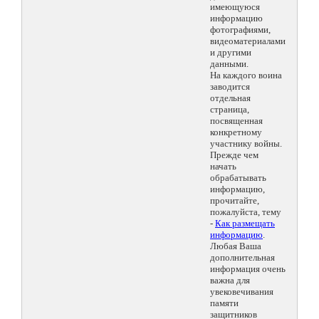
имеющуюся
информацию
фотографиями,
видеоматериалами
и другими
данными.
На каждого воина
заводится
отдельная
страница,
посвященная
конкретному
участнику войны.
Прежде чем
начать
обрабатывать
информацию,
прочитайте,
пожалуйста, тему
-
Как размещать
информацию
.
Любая Ваша
дополнительная
информация очень
важна для
увековечивания
памяти
защитников