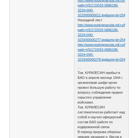
http://www.podvignaroda.mil.ru/filter/filt
path=VS/172/033-0686196-
3224+040-
3233/00000012.jpg&amp;id=25460492&
Наградной лист
http://www.podvignaroda.mil.ru/filter/filt
path=VS/172/033-0686196-
3224+040-
3233/00000277.jpg&amp;id=25460864
http://www.podvignaroda.mil.ru/filter/filt
path=VS/172/033-0686196-
3224+040-
3233/00000278.jpg&amp;id=25460865&
…
Тов. КУРАЛЕСИН прибыл в
БАО в апреле месяце 1944 г.
организовав шифр-орган
провел большую работу по
вопросу соблюдения правил
скрытого управления
войсками.
Тов. КУРАЛЕСИН
систематически работает над
собой и научил офицерский
состав БАО работе по
кодированной связи.
В период прорыва обороны
немцев западнее р. Висла и