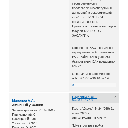
своевременному
представлению сведений и
донесений в вышестоящий
штаб тов. КУРАЛЕСИН
представляется к
Правительственной награде –
медали «ЗА БОЕВЫЕ
ЗАСЛУГИ».
…
Справочно: БАО - батальон
аэродромного обслуживания,
РАБ - район авиационного
базирования, ВА - воздушная
армия.
Отредактировано Миронов
А.А. (2012-07-30 10:57:19)
0
Поделиться
2012-
2
Миронов А.А.
07-30 11:49:16
Активный участник
Газета "Дуэль". N 24 (269) 11
Зарегистрирован
: 2011-08-05
июня 2002 г.
Приглашений:
0
АВТОГРАФЫ ШТЫКОМ
Сообщений:
638
Уважение:
[+76/-0]
"Мне в составе войск,
Позитив:
[+16/-0]