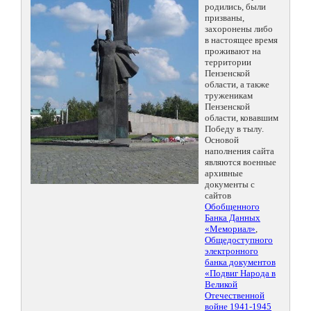
родились, были
призваны,
захоронены либо
в настоящее время
проживают на
территории
Пензенской
области, а также
труженикам
Пензенской
области, ковавшим
Победу в тылу.
Основой
наполнения сайта
являются военные
архивные
документы с
сайтов
Обобщенного
Банка Данных
«Мемориал»
,
Общедоступного
электронного
банка документов
«Подвиг Народа в
Великой
Отечественной
войне 1941-1945