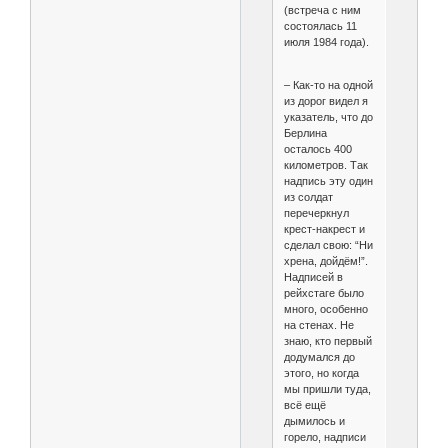
(встреча с ним
состоялась 11
июля 1984 года).
– Как-то на одной
из дорог видел я
указатель, что до
Берлина
осталось 400
километров. Так
надпись эту один
из солдат
перечеркнул
крест-накрест и
сделал свою: “Ни
хрена, дойдём!”.
Надписей в
рейхстаге было
много, особенно
на стенах. Не
знаю, кто первый
додумался до
этого, но когда
мы пришли туда,
всё ещё
дымилось и
горело, надписи