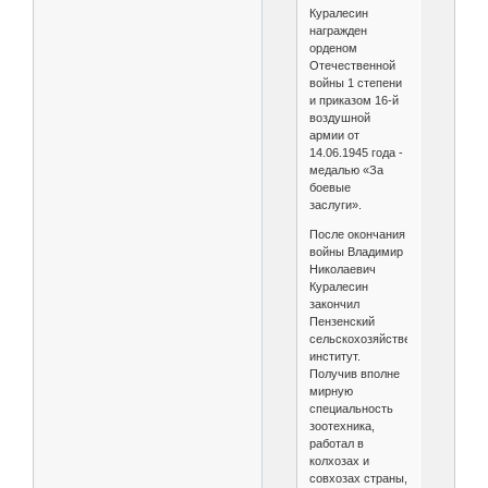
Куралесин
награжден
орденом
Отечественной
войны 1 степени
и приказом 16-й
воздушной
армии от
14.06.1945 года -
медалью «За
боевые
заслуги».
После окончания
войны Владимир
Николаевич
Куралесин
закончил
Пензенский
сельскохозяйственный
институт.
Получив вполне
мирную
специальность
зоотехника,
работал в
колхозах и
совхозах страны,