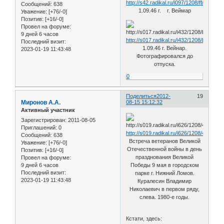
http://s42.radikal.ru/i097/1208/ff/87db65
Сообщений:
638
1.09.46 г. г. Веймар
Уважение:
[+76/-0]
Позитив:
[+16/-0]
Провел на форуме:
9 дней 6 часов
http://s017.radikal.ru/i432/1208/be/a98f
Последний визит:
1.09.46 г. Вейнар.
2023-01-19 11:43:48
Фотографировался до
отпуска.
0
Поделиться
2012-
19
Миронов А.А.
08-15 15:12:32
Активный участник
Зарегистрирован
: 2011-08-05
Приглашений:
0
http://s019.radikal.ru/i626/1208/4a/1377
Сообщений:
638
Встреча ветеранов Великой
Уважение:
[+76/-0]
Отечественной войны в день
Позитив:
[+16/-0]
празднования Великой
Провел на форуме:
9 дней 6 часов
Победы 9 мая в городском
Последний визит:
парке г. Нижний Ломов.
2023-01-19 11:43:48
Куралесин Владимир
Николаевич в первом ряду,
слева. 1980-е годы.
Кстати, здесь: