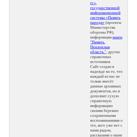
гг.»
,
государственной
информационной
системы «Память
народа»
(проекты
Министерства
обороны РФ),
информация
книги
"Память.
Пензенская
область."
, других
справочных
источников.
Сайт создан в
надежде на то, что
каждый из нас не
только внесёт
данные архивных
документов, но и
дополнит сухую
справочную
информацию
своими бережно
сохраненными
воспоминаниями о
тех, кого уже нет с
нами рядом,
рассказами о ныне