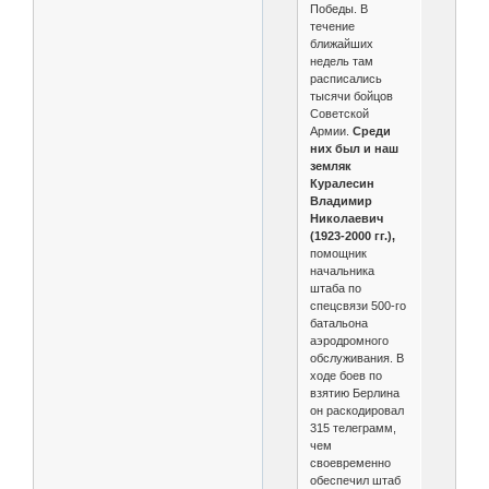
Победы. В
течение
ближайших
недель там
расписались
тысячи бойцов
Советской
Армии.
Среди
них был и наш
земляк
Куралесин
Владимир
Николаевич
(1923-2000 гг.),
помощник
начальника
штаба по
спецсвязи 500-го
батальона
аэродромного
обслуживания. В
ходе боев по
взятию Берлина
он раскодировал
315 телеграмм,
чем
своевременно
обеспечил штаб