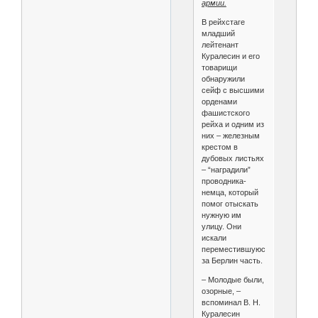
армии.
В рейхстаге
младший
лейтенант
Куралесин и его
товарищи
обнаружили
сейф с высшими
орденами
фашистского
рейха и одним из
них – железным
крестом в
дубовых листьях
– “наградили”
проводника-
немца, который
помог отыскать
нужную им
улицу. Они
искали
переместившуюся
за Берлин часть.
– Молодые были,
озорные, –
вспоминал В. Н.
Куралесин