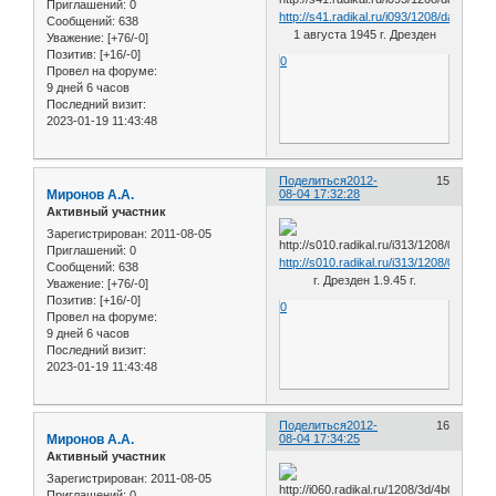
Приглашений:
0
http://s41.radikal.ru/i093/1208/da/2457
Сообщений:
638
1 августа 1945 г. Дрезден
Уважение:
[+76/-0]
Позитив:
[+16/-0]
0
Провел на форуме:
9 дней 6 часов
Последний визит:
2023-01-19 11:43:48
Поделиться
2012-
15
Миронов А.А.
08-04 17:32:28
Активный участник
Зарегистрирован
: 2011-08-05
Приглашений:
0
http://s010.radikal.ru/i313/1208/0c/3267
Сообщений:
638
г. Дрезден 1.9.45 г.
Уважение:
[+76/-0]
Позитив:
[+16/-0]
0
Провел на форуме:
9 дней 6 часов
Последний визит:
2023-01-19 11:43:48
Поделиться
2012-
16
Миронов А.А.
08-04 17:34:25
Активный участник
Зарегистрирован
: 2011-08-05
Приглашений:
0