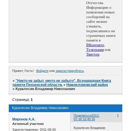
Отечества.
Информацию о
появлении новых
сообщений на
сайте можно
узнавать,
подписавшись на
страничках книги
памяти в
ВКонтакте
,
Телеграмм
или
Твиттер
.
Привет, Гость!
Войдите
или
зарегистрируйтесь
.
»
"Никто не забыт, ничто не забыто". Всенародная Книга
памяти Пензенской области.
»
Нижнеломовский район
»
Куралесин Владимир Николаевич
Страница:
1
Куралесин Владимир Николаевич
Поделиться
2012-
1
Миронов А.А.
07-30 10:45:35
Активный участник
Куралесин Владимир
Зарегистрирован
: 2011-08-05