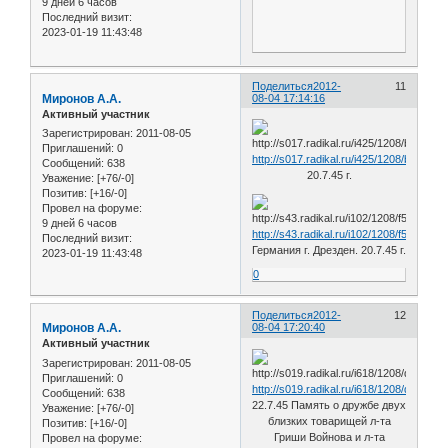
9 дней 6 часов
Последний визит:
2023-01-19 11:43:48
Поделиться
2012-
11
Миронов А.А.
08-04 17:14:16
Активный участник
Зарегистрирован
: 2011-08-05
Приглашений:
0
http://s017.radikal.ru/i425/1208/bd/3065
Сообщений:
638
20.7.45 г.
Уважение:
[+76/-0]
Позитив:
[+16/-0]
Провел на форуме:
9 дней 6 часов
http://s43.radikal.ru/i102/1208/f5/da1dc
Последний визит:
Германия г. Дрезден. 20.7.45 г.
2023-01-19 11:43:48
0
Поделиться
2012-
12
Миронов А.А.
08-04 17:20:40
Активный участник
Зарегистрирован
: 2011-08-05
Приглашений:
0
http://s019.radikal.ru/i618/1208/d1/25c
Сообщений:
638
22.7.45 Память о дружбе двух
Уважение:
[+76/-0]
близких товарищей л-та
Позитив:
[+16/-0]
Гриши Войнова и л-та
Провел на форуме: