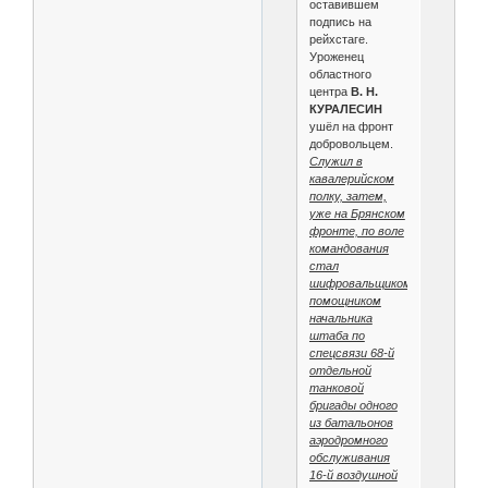
оставившем
подпись на
рейхстаге.
Уроженец
областного
центра
В. Н.
КУРАЛЕСИН
ушёл на фронт
добровольцем.
Служил в
кавалерийском
полку, затем,
уже на Брянском
фронте, по воле
командования
стал
шифровальщиком,
помощником
начальника
штаба по
спецсвязи 68-й
отдельной
танковой
бригады одного
из батальонов
аэродромного
обслуживания
16-й воздушной