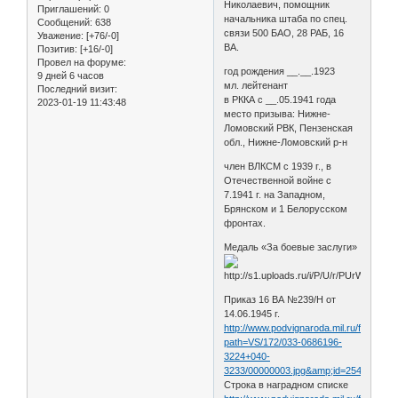
Николаевич, помощник
Приглашений:
0
начальника штаба по спец.
Сообщений:
638
связи 500 БАО, 28 РАБ, 16
Уважение:
[+76/-0]
ВА.
Позитив:
[+16/-0]
Провел на форуме:
год рождения __.__.1923
9 дней 6 часов
мл. лейтенант
Последний визит:
в РККА с __.05.1941 года
2023-01-19 11:43:48
место призыва: Нижне-
Ломовский РВК, Пензенская
обл., Нижне-Ломовский р-н
член ВЛКСМ с 1939 г., в
Отечественной войне с
7.1941 г. на Западном,
Брянском и 1 Белорусском
фронтах.
Медаль «За боевые заслуги»
Приказ 16 ВА №239/Н от
14.06.1945 г.
http://www.podvignaroda.mil.ru/filter/filt
path=VS/172/033-0686196-
3224+040-
3233/00000003.jpg&amp;id=25460376&
Строка в наградном списке