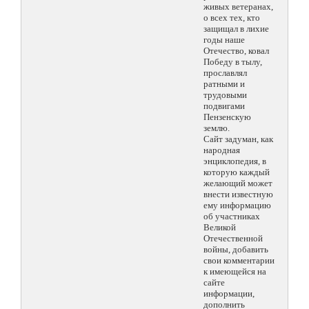
живых ветеранах,
о всех тех, кто
защищал в лихие
годы наше
Отечество, ковал
Победу в тылу,
прославлял
ратными и
трудовыми
подвигами
Пензенскую
землю.
Сайт задуман, как
народная
энциклопедия, в
которую каждый
желающий может
внести известную
ему информацию
об участниках
Великой
Отечественной
войны, добавить
свои комментарии
к имеющейся на
сайте
информации,
дополнить