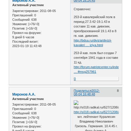
Миронов А.А.
08-04 16:14:45
Активный участник
Справочно:
Зарегистрирован
: 2011-08-05
Приглашений:
0
253-й кавалерийский полк в
Сообщений:
638
период 27.3.42-19.1.43 в
Уважение:
[+76/-0]
составе 11 кав. дивизии,
Позитив:
[+16/-0]
преобразованной 19.1.43 в 8
Провел на форуме:
гв. кав. дивизию.
9 дней 6 часов
http://bdsa.ru/divizia/divizii-
Последний визит:
kavaleri … iziya.html
2023-01-19 11:43:48
253-й кав. полк был создан 7
сентября 1941 года в составе
11 кд.
http://forum.patriotcenter.ru/index.php
… #msg257961
0
Поделиться
2012-
8
Миронов А.А.
08-04 16:48:48
Активный участник
Зарегистрирован
: 2011-08-05
Приглашений:
0
http://s018.radikal.ru/i527/1208/a8/b64
Сообщений:
638
мл. лейтенант Куралесин
Уважение:
[+76/-0]
Владимир Николаевич
Позитив:
[+16/-0]
Гризель. Германия. 10.4.45 г.
Провел на форуме:
9 дней 6 часов
Фото Агаева А.