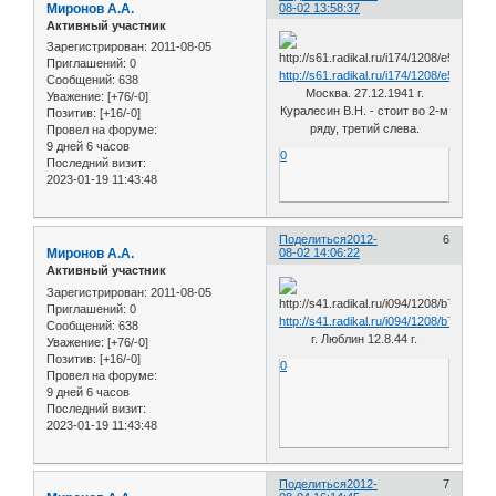
Миронов А.А.
08-02 13:58:37
Активный участник
Зарегистрирован
: 2011-08-05
Приглашений:
0
http://s61.radikal.ru/i174/1208/e5/1c26
Сообщений:
638
Москва. 27.12.1941 г.
Уважение:
[+76/-0]
Куралесин В.Н. - стоит во 2-м
Позитив:
[+16/-0]
ряду, третий слева.
Провел на форуме:
9 дней 6 часов
0
Последний визит:
2023-01-19 11:43:48
Поделиться
2012-
6
Миронов А.А.
08-02 14:06:22
Активный участник
Зарегистрирован
: 2011-08-05
Приглашений:
0
http://s41.radikal.ru/i094/1208/b7/b17c
Сообщений:
638
г. Люблин 12.8.44 г.
Уважение:
[+76/-0]
Позитив:
[+16/-0]
0
Провел на форуме:
9 дней 6 часов
Последний визит:
2023-01-19 11:43:48
Поделиться
2012-
7