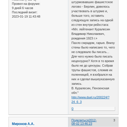
штурмовавших фашистское
Провел на форуме:
логово - Берлин, довелось
9 дней 6 часов
участвовать в штурме и,
Последний визит:
больше того, оставить
2023-01-19 11:43:48
следующую запись на одной
из стен внутри рейхстага:
«Мл. лейтенант Куралесин
Владимир Николаевич,
рождения 1923 г.»
Пахло смрадом, гарью. Внизу
стены было написано то, чего
не следовало бы писать...
Для чего нужно было писать
нецензурно? Хотя в то время
было не до цензуры. Собрав
трупы фашистов, сложив их
поленницей, я взобрался на
них и сделал вышеуказанную
запись.
В. Куралесин, Пензенская
обл."
http://www.duel.ru/200224/?
24_6_3
0
Поделиться
2012-
3
Миронов А.А.
08-02 13:46:23