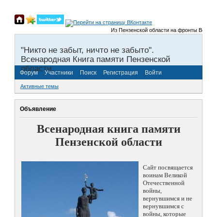
Из Пензенской области на фронты Великой Оте
"Никто не забыт, ничто не забыто".
Всенародная Книга памяти Пензенской
области.
Форум
Участники
Поиск
Регистрация
Войти
Активные темы
Объявление
Всенародная книга памяти
Пензенской области
Сайт посвящается
воинам Великой
Отечественной
войны,
вернувшимся и не
вернувшимся с
войны, которые