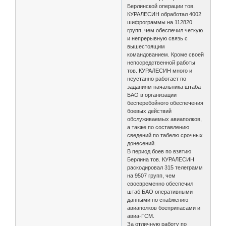
Берлинской операции тов.
КУРАЛЕСИН обработал 4002
шифрограммы на 112820
групп, чем обеспечил четкую
и непрерывную связь с
вышестоящим
командованием. Кроме своей
непосредственной работы
тов. КУРАЛЕСИН много и
неустанно работает по
заданиям начальника штаба
БАО в организации
бесперебойного обеспечения
боевых действий
обслуживаемых авиаполков,
а также по составлению
сведений по табелю срочных
донесений.
В период боев по взятию
Берлина тов. КУРАЛЕСИН
раскодировал 315 телеграмм
на 9507 групп, чем
своевременно обеспечил
штаб БАО оперативными
данными по снабжению
авиаполков боеприпасами и
авиа-ГСМ.
За отличную работу по