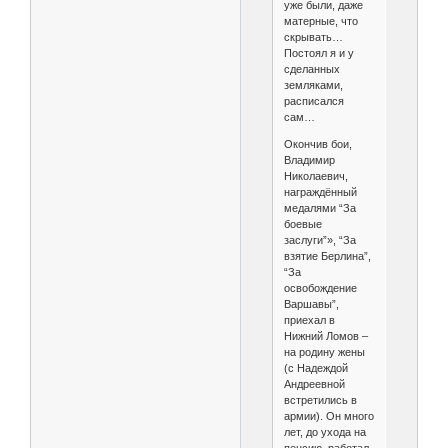
уже были, даже
матерные, что
скрывать…
Постоял я и у
сделанных
земляками,
расписался
сам…
Окончив бои,
Владимир
Николаевич,
награждённый
медалями “За
боевые
заслуги”», “За
взятие Берлина”,
“За
освобождение
Варшавы”,
приехал в
Нижний Ломов –
на родину жены
(с Надеждой
Андреевной
встретились в
армии). Он много
лет, до ухода на