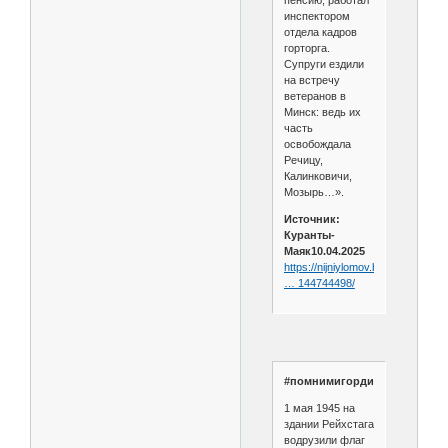
пенсию, работал
инспектором
отдела кадров
горторга.
Супруги ездили
на встречу
ветеранов в
Минск: ведь их
часть
освобождала
Речицу,
Калинковичи,
Мозырь…».
Источник:
Куранты-
Маяк10.04.2025
https://nijniylomov.bezformata.com
… 144744498/
#помнимигордимся
1 мая 1945 на
здании Рейхстага
водрузили флаг