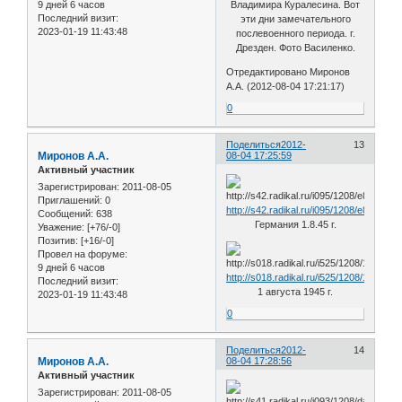
9 дней 6 часов
Владимира Куралесина. Вот
Последний визит:
эти дни замечательного
2023-01-19 11:43:48
послевоенного периода. г.
Дрезден. Фото Василенко.
Отредактировано Миронов
А.А. (2012-08-04 17:21:17)
0
Поделиться
2012-
13
Миронов А.А.
08-04 17:25:59
Активный участник
Зарегистрирован
: 2011-08-05
Приглашений:
0
http://s42.radikal.ru/i095/1208/e8/38efc
Сообщений:
638
Германия 1.8.45 г.
Уважение:
[+76/-0]
Позитив:
[+16/-0]
Провел на форуме:
9 дней 6 часов
http://s018.radikal.ru/i525/1208/1f/34ea
Последний визит:
1 августа 1945 г.
2023-01-19 11:43:48
0
Поделиться
2012-
14
Миронов А.А.
08-04 17:28:56
Активный участник
Зарегистрирован
: 2011-08-05