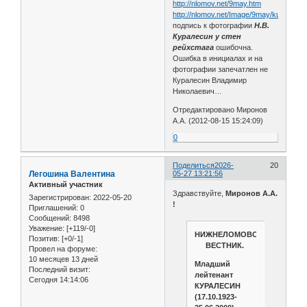
http://nlomov.net/9may.htm
http://nlomov.net/Image/9may/kuralesin.
подпись к фотографии
Н.В.
Куралесин у стен
рейхстага
ошибочна.
Ошибка в инициалах и на
фотографии запечатлен не
Куралесин Владимир
Николаевич…
Отредактировано Миронов
А.А. (2012-08-15 15:24:09)
0
Поделиться
2026-
20
Легошина Валентина
05-27 13:21:56
Активный участник
Здравствуйте,
Миронов А.А.
Зарегистрирован
: 2022-05-20
!
Приглашений:
0
Сообщений:
8498
Уважение:
[+119/-0]
НИЖНЕЛОМОВСКИЙ
Позитив:
[+0/-1]
ВЕСТНИК.
Провел на форуме:
10 месяцев 13 дней
Младший
Последний визит:
лейтенант
Сегодня 14:14:06
КУРАЛЕСИН
(17.10.1923-