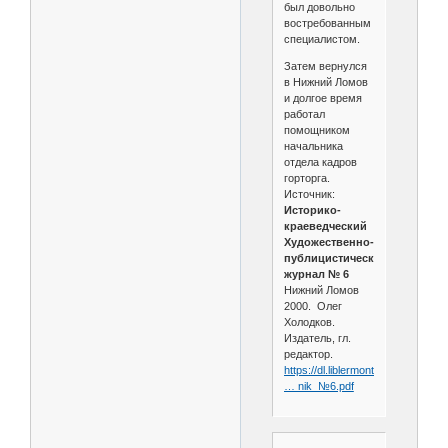
был довольно
востребованным
специалистом.
Затем вернулся
в Нижний Ломов
и долгое время
работал
помощником
начальника
отдела кадров
горторга.
Источник:
Историко-
краеведческий
Художественно-
публицистический
журнал № 6
Нижний Ломов
2000. Олег
Холодков.
Издатель, гл.
редактор.
https://dl.liblermont.ru/DL/July_20
… nik_№6.pdf