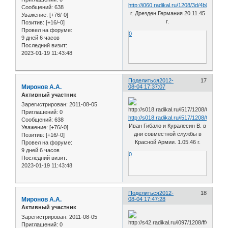
http://i060.radikal.ru/1208/3d/4b0956d88
Сообщений:
638
г. Дрезден Германия 20.11.45
Уважение:
[+76/-0]
г.
Позитив:
[+16/-0]
Провел на форуме:
0
9 дней 6 часов
Последний визит:
2023-01-19 11:43:48
Поделиться
2012-
17
Миронов А.А.
08-04 17:37:07
Активный участник
Зарегистрирован
: 2011-08-05
Приглашений:
0
http://s018.radikal.ru/i517/1208/65/93b6
Сообщений:
638
Иван Гибало и Куралесин В. в
Уважение:
[+76/-0]
дни совместной службы в
Позитив:
[+16/-0]
Красной Армии. 1.05.46 г.
Провел на форуме:
9 дней 6 часов
0
Последний визит:
2023-01-19 11:43:48
Поделиться
2012-
18
Миронов А.А.
08-04 17:47:28
Активный участник
Зарегистрирован
: 2011-08-05
Приглашений:
0