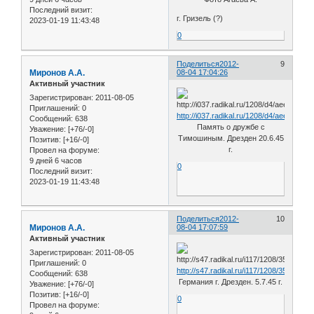
Последний визит:
г. Гризель (?)
2023-01-19 11:43:48
0
Поделиться
2012-
9
Миронов А.А.
08-04 17:04:26
Активный участник
Зарегистрирован
: 2011-08-05
Приглашений:
0
http://i037.radikal.ru/1208/d4/aee006a59
Сообщений:
638
Память о дружбе с
Уважение:
[+76/-0]
Тимошиным. Дрезден 20.6.45
Позитив:
[+16/-0]
г.
Провел на форуме:
9 дней 6 часов
0
Последний визит:
2023-01-19 11:43:48
Поделиться
2012-
10
Миронов А.А.
08-04 17:07:59
Активный участник
Зарегистрирован
: 2011-08-05
Приглашений:
0
http://s47.radikal.ru/i117/1208/35/8bb80
Сообщений:
638
Германия г. Дрезден. 5.7.45 г.
Уважение:
[+76/-0]
Позитив:
[+16/-0]
0
Провел на форуме: