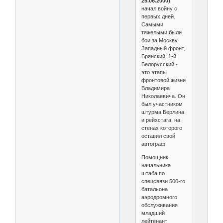
25.06.2000)
начал войну с
первых дней.
Самыми
тяжелыми были
бои за Москву.
Западный фронт,
Брянский, 1-й
Белорусский -
это этапы
фронтовой жизни
Владимира
Николаевича. Он
был участником
штурма Берлина
и рейхстага, на
стенах которого
оставил свой
автограф.
Помощник
начальника
штаба по
спецсвязи 500-го
батальона
аэродромного
обслуживания
младший
лейтенант