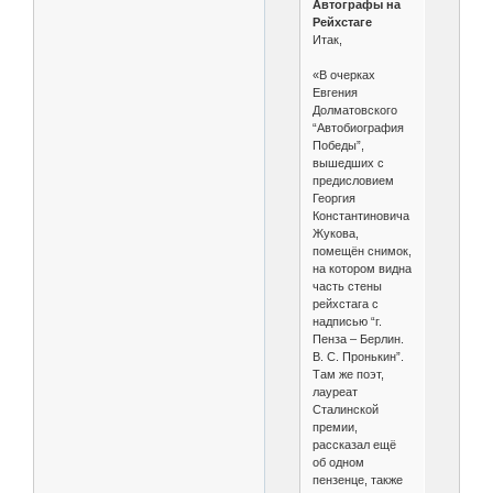
Автографы на
Рейхстаге
Итак,
«В очерках
Евгения
Долматовского
“Автобиография
Победы”,
вышедших с
предисловием
Георгия
Константиновича
Жукова,
помещён снимок,
на котором видна
часть стены
рейхстага с
надписью “г.
Пенза – Берлин.
В. С. Пронькин”.
Там же поэт,
лауреат
Сталинской
премии,
рассказал ещё
об одном
пензенце, также