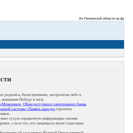
Из Пензенской области на фронты Ве
асти
ые родились, были призваны, захоронены либо в
, ковавшим Победу в тылу.
 «Мемориал»
,
Общедоступного электронного банка
онной системы «Память народа»
(проекты
ников.
дополнит сухую справочную информацию своими
анах, о всех тех, кто защищал в лихие годы наше
нформацию об участниках Великой Отечественной