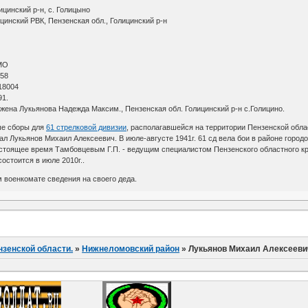
ицинский р-н, с. Голицыно
цинский РВК, Пензенская обл., Голицинский р-н
МО
 58
18004
91.
 жена Лукьянова Надежда Максим., Пензенская обл. Голицинский р-н с.Голицино.
ые сборы для
61 стрелковой дивизии
, располагавшейся на территории Пензенской обла
ал Лукьянов Михаил Алексеевич. В июле-августе 1941г. 61 сд вела бои в районе город
стоящее время Тамбовцевым Г.П. - ведущим специалистом Пензенского областного крае
остоится в июле 2010г..
 военкомате сведения на своего деда.
нзенской области.
»
Нижнеломовский район
»
Лукьянов Михаил Алексееви