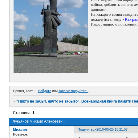
войны, добавить свои ко
данными.
На каждого воина заводит
пожалуйста, тему -
Как ра
Информацию о появлении н
Привет, Гость!
Войдите
или
зарегистрируйтесь
.
»
"Никто не забыт, ничто не забыто". Всенародная Книга памяти Пе
Страница:
1
Лукьянов Михаил Алексеевич
Михаил
Поделиться
2010-06-25 18:21:07
Новичок