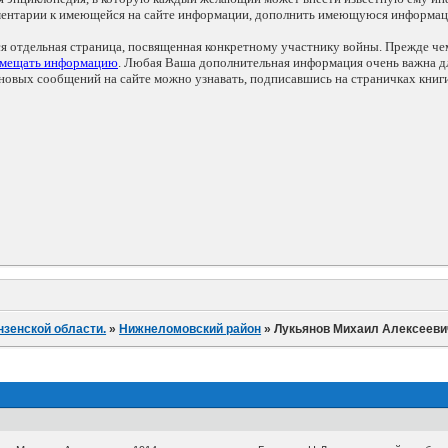
мментарии к имеющейся на сайте информации, дополнить имеющуюся информа
ся отдельная страница, посвященная конкретному участнику войны. Прежде ч
змещать информацию
. Любая Ваша дополнительная информация очень важна дл
овых сообщений на сайте можно узнавать, подписавшись на страничках книг
нзенской области.
»
Нижнеломовский район
»
Лукьянов Михаил Алексееви