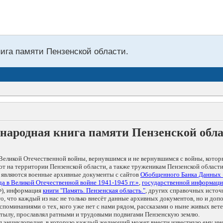
нига памяти Пензенской области.
народная книга памяти Пензенской обл
Великой Отечественной войны, вернувшимся и не вернувшимся с войны, котор
т на территории Пензенской области, а также труженикам Пензенской области
 являются военные архивные документы с сайтов
Обобщенного Банка Данных
а в Великой Отечественной войне 1941-1945 гг.»
,
государственной информаци
), информация
книги "Память. Пензенская область."
, других справочных источ
 то, что каждый из нас не только внесёт данные архивных документов, но и 
оминаниями о тех, кого уже нет с нами рядом, рассказами о ныне живых ветер
в тылу, прославлял ратными и трудовыми подвигами Пензенскую землю.
ая энциклопедия, в которую каждый желающий может внести известную ему и