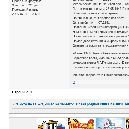
Провел на форуме:
Место рождения Пензенская обл., Гол
9 месяцев 22 дня
Дата и место призыва 26.05.1941 Голи
Последний визит:
Воинское звание красноармеец
2026-07-08 15:06:26
Причина выбытия пропал без вести
Дата выбытия __.07.1941
Название источника информации ЦА
Номер фонда источника информации
Номер описи источника информации 
Номер дела источника информации 2
Данные из документа: родственники -
20 мая 1941г. были объявлены военн
Вероятнее всего, именно в 61 сд воев
командованием Л.Г.Петровского. В на
формирования, презентация которой с
Михаил, запросите в Нижнеломовском
0
Страница:
1
»
"Никто не забыт, ничто не забыто". Всенародная Книга памяти Пе