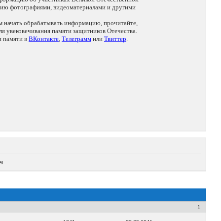
цию фотографиями, видеоматериалами и другими
ем начать обрабатывать информацию, прочитайте,
я увековечивания памяти защитников Отечества.
и памяти в
ВКонтакте
,
Телеграмм
или
Твиттер
.
ч
1