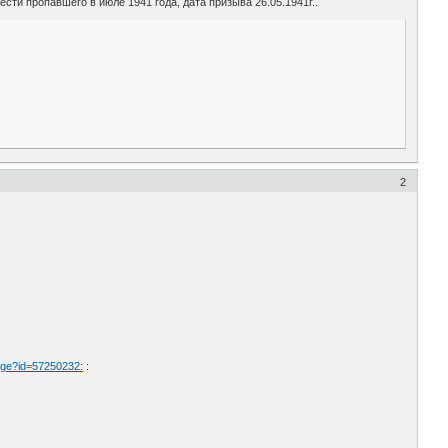
ти пропавшего в июле 1941 года, дата призыва 26.05.1941г..
2
age?id=57250232:
: