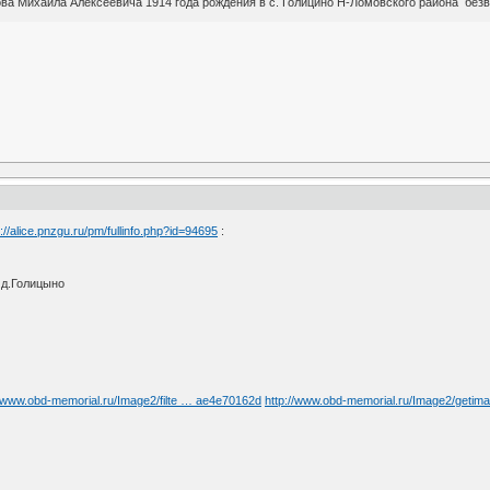
а Михаила Алексеевича 1914 года рождения в с. Голицино Н-Ломовского района безвес
p://alice.pnzgu.ru/pm/fullinfo.php?id=94695
:
 д.Голицыно
//www.obd-memorial.ru/Image2/filte … ae4e70162d
http://www.obd-memorial.ru/Image2/getim