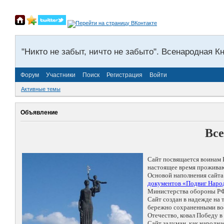
"Никто не забыт, ничто не забыто". Всенародная К
Форум
Участники
Поиск
Регистрация
Войти
Активные темы
Объявление
Все
Сайт посвящается воинам 
настоящее время проживаю
Основой наполнения сайта
документов «Подвиг Народ
Министерства обороны РФ
Сайт создан в надежде на
бережно сохраненными восп
Отечество, ковал Победу 
Сайт задуман, как народн