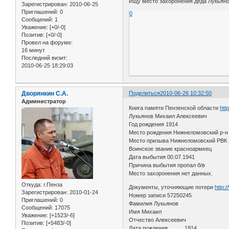
Ищу место захоронения деда Лукьянов
Зарегистрирован
: 2010-06-25
Приглашений:
0
0
Сообщений:
1
Уважение:
[+0/-0]
Позитив:
[+0/-0]
Провел на форуме:
16 минут
Последний визит:
2010-06-25 18:29:03
Дворянкин С.А.
Поделиться
2010-06-26 10:32:50
Администратор
Книга памяти Пензенской области
htt
Лукьянов Михаил Алексеевич
Год рождения 1914
Место рождения Нижнеломовский р-н
Место призыва Нижнеломовский РВК
Воинское звание красноармеец
Дата выбытия 00.07.1941
Причина выбытия пропал б/в
Место захоронения нет данных.
Откуда:
г.Пенза
Документы, уточняющие потери
http:
Зарегистрирован
: 2010-01-24
Номер записи 57250245
Приглашений:
0
Фамилия Лукьянов
Сообщений:
17075
Имя Михаил
Уважение:
[+1523/-6]
Отчество Алексеевич
Позитив:
[+5483/-0]
Дата рождения __.__.1914