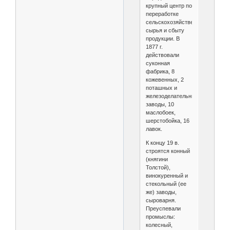
крупный центр по
переработке
сельскохозяйственного
сырья и сбыту
продукции. В
1877 г.
действовали
суконная
фабрика, 8
кожевенных, 2
поташных и
железоделательный
заводы, 10
маслобоек,
шерстобойка, 16
лавок.
К концу 19 в.
строятся конный
(княгини
Толстой),
винокуренный и
стекольный (ее
же) заводы,
сыроварня.
Преуспевали
промыслы:
колесный,