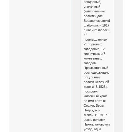
бондарный,
спичечный
(изготовление
соломки для
Верхнеломовской
фабрики). К 1917
г. насчитывалось
42
промышленных,
23 торговых
заведения, 12
кирпичных и 7
кожевенных
заводов.
Промышленный
рост сдерживало
отсутствие
вблизи железной
дороги. В 1826 г.
построен
каменный храм
во имя святых
Софии, Веры,
Надежды и
Любви. В 1911 г. –
центр волости
Нижнеломовского
уезда, одна