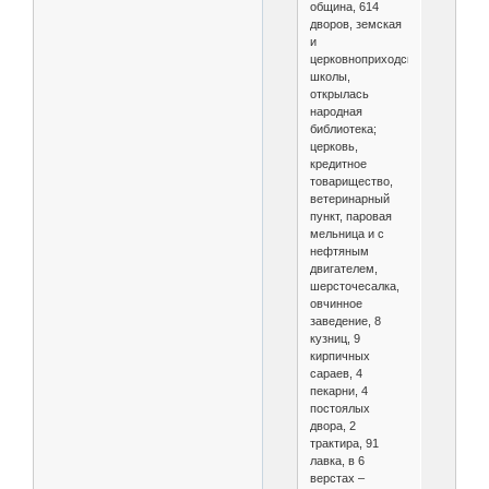
община, 614
дворов, земская
и
церковноприходская
школы,
открылась
народная
библиотека;
церковь,
кредитное
товарищество,
ветеринарный
пункт, паровая
мельница и с
нефтяным
двигателем,
шерсточесалка,
овчинное
заведение, 8
кузниц, 9
кирпичных
сараев, 4
пекарни, 4
постоялых
двора, 2
трактира, 91
лавка, в 6
верстах –