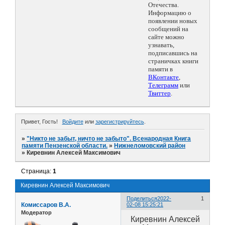
Отечества.
Информацию о
появлении новых
сообщений на
сайте можно
узнавать,
подписавшись на
страничках книги
памяти в
ВКонтакте
,
Телеграмм
или
Твиттер
.
Привет, Гость!
Войдите
или
зарегистрируйтесь
.
»
"Никто не забыт, ничто не забыто". Всенародная Книга
памяти Пензенской области.
»
Нижнеломовский район
»
Киревнин Алексей Максимович
Страница:
1
Киревнин Алексей Максимович
Поделиться
2022-
1
Комиссаров В.А.
02-08 15:25:21
Модератор
Киревнин Алексей