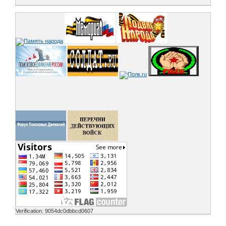
Verification: 9054dc0dbbcd0607