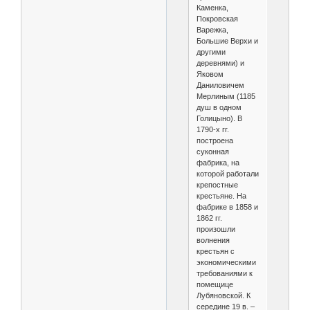
Каменка,
Покровская
Варежка,
Большие Верхи и
другими
деревнями) и
Яковом
Даниловичем
Мерлиным (1185
душ в одном
Голицыно). В
1790-х гг.
построена
суконная
фабрика, на
которой работали
крепостные
крестьяне. На
фабрике в 1858 и
1862 гг.
произошли
волнения
крестьян с
экономическими
требованиями к
помещице
Лубяновской. К
середине 19 в. –