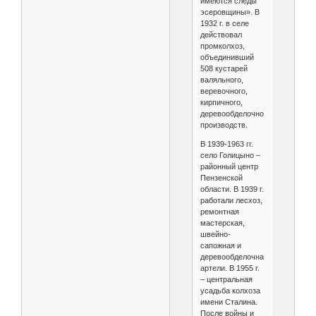
имеются следы
эсеровщины». В
1932 г. в селе
действовал
промколхоз,
объединивший
508 кустарей
валяльного,
веревочного,
кирпичного,
деревообделочного
производств.
В 1939-1963 гг.
село Голицыно –
районный центр
Пензенской
области. В 1939 г.
работали лесхоз,
ремонтная
мастерская,
швейно-
сапожная и
деревообделочная
артели. В 1955 г.
– центральная
усадьба колхоза
имени Сталина.
После войны и