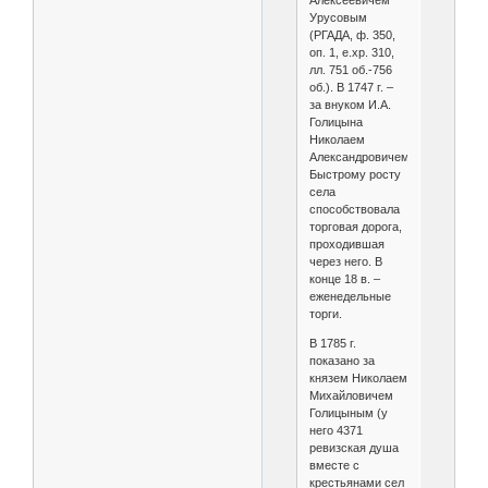
Алексеевичем
Урусовым
(РГАДА, ф. 350,
оп. 1, е.хр. 310,
лл. 751 об.-756
об.). В 1747 г. –
за внуком И.А.
Голицына
Николаем
Александровичем.
Быстрому росту
села
способствовала
торговая дорога,
проходившая
через него. В
конце 18 в. –
еженедельные
торги.
В 1785 г.
показано за
князем Николаем
Михайловичем
Голицыным (у
него 4371
ревизская душа
вместе с
крестьянами сел