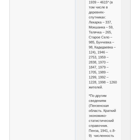
1939 – 4615* (в
том числе в
деревнях-
спутниках:
Лекарка – 337,
Мокшанка – 59,
Телячка – 265,
Старое Село –
985, Бунчевка –
98, Кадидаевка –
124), 1946 –
2753, 1959 –
2838, 1970 –
1847, 1979 –
1705, 1989 –
1299, 1992 –
1228, 1998 – 1260
жителей.
*По другим
сведениям
(Пензенская
область. Краткий
экономико-
статистический
справочник.
Пенза, 1941, с.8-
9) численность