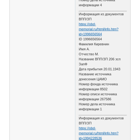
информации 4
Информация из документов
ВПП/ЗП
https://obd-
memorial.ru/html/info.htm?
id=1996656564
ID 1996656564
Фамилия Киревнин
Имя А.
Отчество М.
Название ВПП/ЗП 206 зсп
ЗапФ
Дата прибытия 20.01.1943
Название источника
донесения ЦАМО
Номер фонда источника
информации 8502
Номер описи источника
информации 267586
Номер дела источника
информации 1
Информация из документов
ВПП/ЗП
https://obd-
memorial.ru/html/info.htm?
id=1994228536