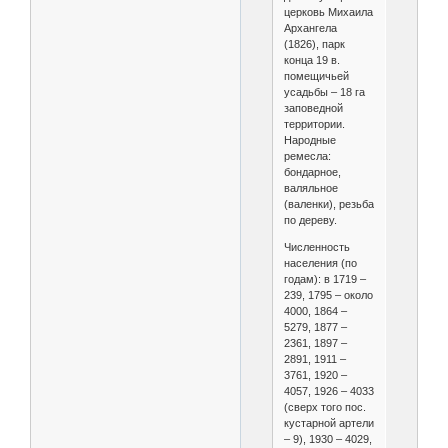
церковь Михаила
Архангела
(1826), парк
конца 19 в.
помещичьей
усадьбы – 18 га
заповедной
территории.
Народные
ремесла:
бондарное,
валяльное
(валенки), резьба
по дереву.
Численность
населения (по
годам): в 1719 –
239, 1795 – около
4000, 1864 –
5279, 1877 –
2361, 1897 –
2891, 1911 –
3761, 1920 –
4057, 1926 – 4033
(сверх того пос.
кустарной артели
– 9), 1930 – 4029,