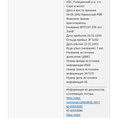
обл., Голицинский р-н, с/з
Серп и молот
Дата и место призыва
04.05.1942 Каменский РВК
Воинское звание
красноармеец
Название ВПП/ЗП 206 зсп
ЗапФ
Дата прибытия 20.01.1943
Откуда прибыл ЭГ 1032
Дата убытия 22.01.1943
Куда убыл (название) 7 зап
Название источника
донесения ЦАМО
Номер фонда источника
информации 8502
Номер описи источника
информации 267375
Номер дела источника
информации 65
Информация из документов,
уточняющих потери
https://obd-
memorial.ru/html/info.htm?
id=60593085
ID 60593085
https://obd-