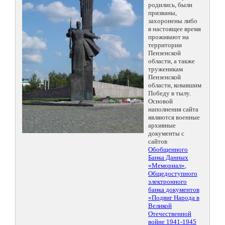
родились, были
призваны,
захоронены либо
в настоящее время
проживают на
территории
Пензенской
области, а также
труженикам
Пензенской
области, ковавшим
Победу в тылу.
Основой
наполнения сайта
являются военные
архивные
документы с
сайтов
Обобщенного
Банка Данных
«Мемориал»
,
Общедоступного
электронного
банка документов
«Подвиг Народа в
Великой
Отечественной
войне 1941-1945