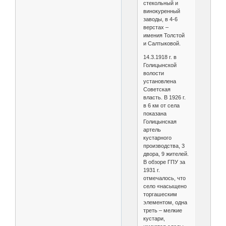
стекольный и
винокуренный
заводы, в 4-6
верстах –
имения Толстой
и Салтыковой.
14.3.1918 г. в
Голицынской
волости
установлена
Советская
власть. В 1926 г.
в 6 км от села
показана
Голицынская
артель
кустарного
производства, 3
двора, 9 жителей.
В обзоре ГПУ за
1931 г.
отмечалось, что
село «насыщено
торгашеским
элементом, одна
треть – мелкие
кустари,