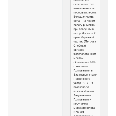
на севере и
северо-востоке
возвышенность,
поросшая лесом.
Большая часть
села – на левом
берегу р. Мокши
при впадении в
нее р. Лосьмы. С
правобережной
частью (Петрова
Слобода)
связано
железобетонным
мостом.
Основано в 1685
г. князьями
Голицыными в
Завальном стане
Пензенского
уезда. В 1719 г.
показано за
князем Иваном
Андреевичем
Голицыным и
поручиком
морского флота
Иваном