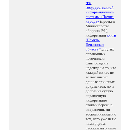
гг.»
,
государственной
информационной
системы «Память
народа»
(проекты
Министерства
обороны РФ),
информация
книги
"Память.
Пензенская
область."
, других
справочных
источников.
Сайт создан в
надежде на то, что
каждый из нас не
только внесёт
данные архивных
документов, но и
дополнит сухую
справочную
информацию
своими бережно
сохраненными
воспоминаниями о
тех, кого уже нет с
нами рядом,
рассказами о ныне