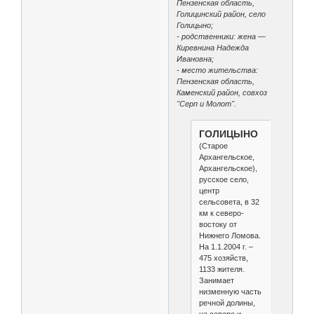
Пензенская область,
Голицинский район, село
Голицыно;
- родственники: жена —
Киревнина Надежда
Ивановна;
- место жительства:
Пензенская область,
Каменский район, совхоз
"Серп и Молот".
ГОЛИЦЫНО
(Старое
Архангельское,
Архангельское),
русское село,
центр
сельсовета, в 32
км к северо-
востоку от
Нижнего Ломова.
На 1.1.2004 г. –
475 хозяйств,
1133 жителя.
Занимает
низменную часть
речной долины,