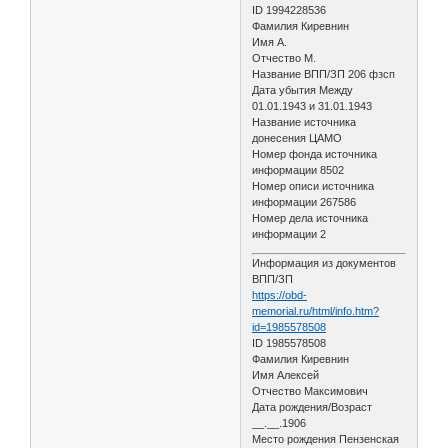
ID 1994228536
Фамилия Киревнин
Имя А.
Отчество М.
Название ВПП/ЗП 206 фзсп
Дата убытия Между
01.01.1943 и 31.01.1943
Название источника
донесения ЦАМО
Номер фонда источника
информации 8502
Номер описи источника
информации 267586
Номер дела источника
информации 2
Информация из документов
ВПП/ЗП
https://obd-
memorial.ru/html/info.htm?
id=1985578508
ID 1985578508
Фамилия Киревнин
Имя Алексей
Отчество Максимович
Дата рождения/Возраст
__.__.1906
Место рождения Пензенская