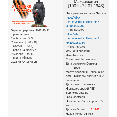
Максимович
(1906 - 22.01.1943)
Информация из Книги Памяти
https://obd-
memorial.ru/html/info.htm?
id=1050252350
ID 1050252350
Зарегистрирован
: 2011-11-12
Приглашений:
0
https://obd-
Сообщений:
6036
memorial.ru/html/info.htm?
Уважение:
[+780/-0]
id=1100252350
Позитив:
[+56/-1]
ID 1100252350
Провел на форуме:
Фамилия Киревнин
2 месяца 1 день
Имя Алексей
Последний визит:
Отчество Максимович
2026-08-04 15:06:25
Дата рождения/Возраст
__.__.1906
Место рождения Пензенская
обл., Нижнеломовский р-н, с.
Голицыно
Дата и место призыва
Нижнеломовский РВК
Воинское звание
красноармеец
Причина выбытия пропал без
вести
Дата выбытия __.
12.1942
Название источника