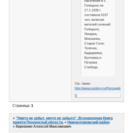
населения в с.
Голицыно на
17.1.1939 г.
составила 5197
чел, включая
жителей селений:
Голицыно,
Лекарка,
Мокшанка,
Старое Село,
Телячка,
Кадидаевка,
Бунчевка и
Петрова
Слобода.
См. также:
http://www.suslony.ru/Penzagebiet/NLo
0
Страница:
1
»
"Никто не забыт, ничто не забыто". Всенародная Книга
памяти Пензенской области.
»
Нижнеломовский район
»
Киревнин Алексей Максимович