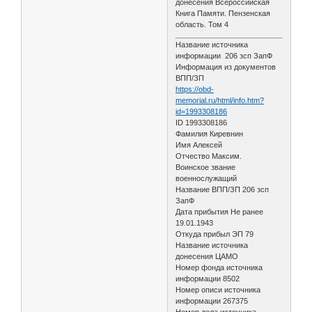
донесения Всероссийская
Книга Памяти. Пензенская
область. Том 4
Название источника
информации 206 зсп ЗапФ
Информация из документов
ВПП/ЗП
https://obd-
memorial.ru/html/info.htm?
id=1993308186
ID 1993308186
Фамилия Киревнин
Имя Алексей
Отчество Максим.
Воинское звание
военнослужащий
Название ВПП/ЗП 206 зсп
ЗапФ
Дата прибытия Не ранее
19.01.1943
Откуда прибыл ЭП 79
Название источника
донесения ЦАМО
Номер фонда источника
информации 8502
Номер описи источника
информации 267375
Номер дела источника