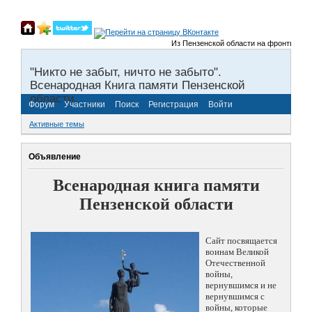
Из Пензенской области на фронты Великой 
"Никто не забыт, ничто не забыто".
Всенародная Книга памяти Пензенской
области.
Форум
Участники
Поиск
Регистрация
Войти
Активные темы
Объявление
Всенародная книга памяти
Пензенской области
Сайт посвящается
воинам Великой
Отечественной
войны,
вернувшимся и не
вернувшимся с
войны, которые