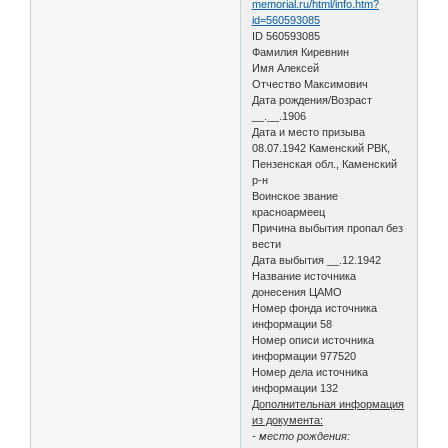
memorial.ru/html/info.htm?
id=560593085
ID 560593085
Фамилия Киревнин
Имя Алексей
Отчество Максимович
Дата рождения/Возраст
__.__.1906
Дата и место призыва
08.07.1942 Каменский РВК,
Пензенская обл., Каменский
р-н
Воинское звание
красноармеец
Причина выбытия пропал без
вести
Дата выбытия __.12.1942
Название источника
донесения ЦАМО
Номер фонда источника
информации 58
Номер описи источника
информации 977520
Номер дела источника
информации 132
Дополнительная информация
из документа:
- место рождения: