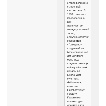
старое Голицыно
с заречной
частью села. В
1998 г. имелись:
маслодельный
цех,
лесничество,
овощесушильный
завод,
сельскохозяйственный
кооператив
«Голицыно»,
созданный на
базе совхоза «40
лет Октября»,
больница,
средняя школа (в
ней музей села),
начальная
школа, дом
культуры,
библиотека,
памятник
Неизвестному
солдату.
Памятники
архитектуры:
действующая