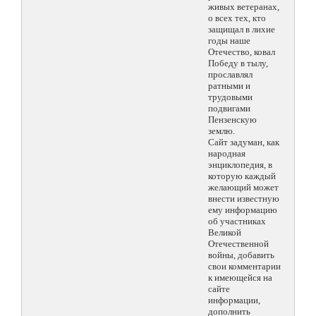
живых ветеранах,
о всех тех, кто
защищал в лихие
годы наше
Отечество, ковал
Победу в тылу,
прославлял
ратными и
трудовыми
подвигами
Пензенскую
землю.
Сайт задуман, как
народная
энциклопедия, в
которую каждый
желающий может
внести известную
ему информацию
об участниках
Великой
Отечественной
войны, добавить
свои комментарии
к имеющейся на
сайте
информации,
дополнить