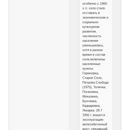
особенно с 1960-
х гг. село стало
отставать в
экономическом и
социально-
культурном
развитии,
численность
населения
уменьшилась,
хотя в разное
время в состав
села включены
населенные
пункты:
Горюновка,
Старое Село,
Петрова Слобода
(1975), Телячки,
Погановка,
Мокшанка,
Бунчевка,
Кадидаевка,
Лекарка. 28.7
1992 г. вошел в
эксплуатацию
железобетонный
мост, связавший