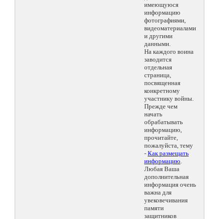
имеющуюся
информацию
фотографиями,
видеоматериалами
и другими
данными.
На каждого воина
заводится
отдельная
страница,
посвященная
конкретному
участнику войны.
Прежде чем
начать
обрабатывать
информацию,
прочитайте,
пожалуйста, тему
-
Как размещать
информацию
.
Любая Ваша
дополнительная
информация очень
важна для
увековечивания
памяти
защитников