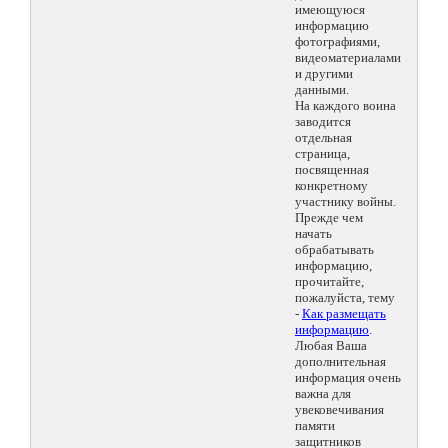
имеющуюся
информацию
фотографиями,
видеоматериалами
и другими
данными.
На каждого воина
заводится
отдельная
страница,
посвященная
конкретному
участнику войны.
Прежде чем
начать
обрабатывать
информацию,
прочитайте,
пожалуйста, тему
-
Как размещать
информацию
.
Любая Ваша
дополнительная
информация очень
важна для
увековечивания
памяти
защитников