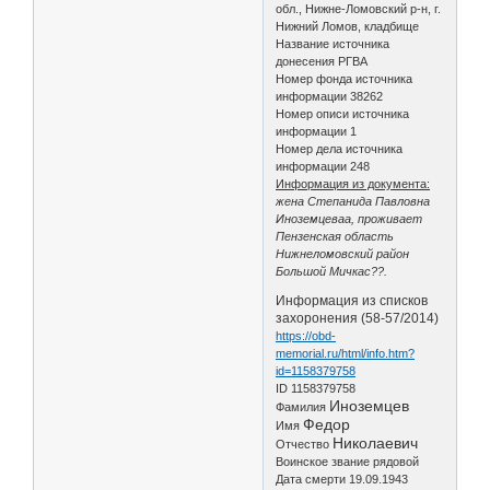
обл., Нижне-Ломовский р-н, г.
Нижний Ломов, кладбище
Название источника
донесения РГВА
Номер фонда источника
информации 38262
Номер описи источника
информации 1
Номер дела источника
информации 248
Информация из документа:
жена Степанида Павловна
Иноземцеваа, проживает
Пензенская область
Нижнеломовский район
Большой Мичкас??.
Информация из списков
захоронения (58-57/2014)
https://obd-
memorial.ru/html/info.htm?
id=1158379758
ID 1158379758
Иноземцев
Фамилия
Федор
Имя
Николаевич
Отчество
Воинское звание рядовой
Дата смерти 19.09.1943