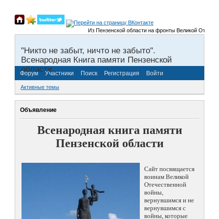
Из Пензенской области на фронты Великой Отечествен
"Никто не забыт, ничто не забыто".
Всенародная Книга памяти Пензенской
области.
Форум
Участники
Поиск
Регистрация
Войти
Активные темы
Объявление
Всенародная книга памяти
Пензенской области
Сайт посвящается
воинам Великой
Отечественной
войны,
вернувшимся и не
вернувшимся с
войны, которые