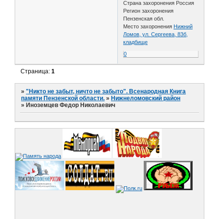
Страна захоронения Россия
Регион захоронения
Пензенская обл.
Место захоронения
Нижний
Ломов, ул. Сергеева, 83б,
кладбище
0
Страница:
1
»
"Никто не забыт, ничто не забыто". Всенародная Книга
памяти Пензенской области.
»
Нижнеломовский район
»
Иноземцев Федор Николаевич