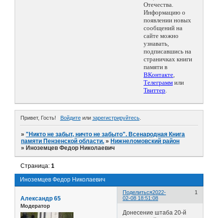
Отечества.
Информацию о
появлении новых
сообщений на
сайте можно
узнавать,
подписавшись на
страничках книги
памяти в
ВКонтакте
,
Телеграмм
или
Твиттер
.
Привет, Гость!
Войдите
или
зарегистрируйтесь
.
»
"Никто не забыт, ничто не забыто". Всенародная Книга
памяти Пензенской области.
»
Нижнеломовский район
»
Иноземцев Федор Николаевич
Страница:
1
Иноземцев Федор Николаевич
Поделиться
2022-
1
Александр 65
02-08 18:51:08
Модератор
Донесение штаба 20-й