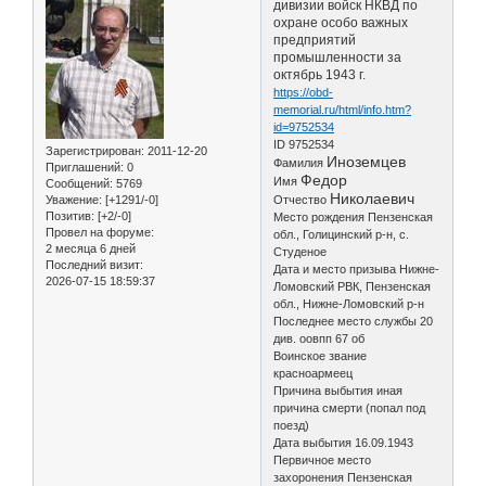
дивизии войск НКВД по
охране особо важных
предприятий
промышленности за
октябрь 1943 г.
https://obd-
memorial.ru/html/info.htm?
id=9752534
ID 9752534
Зарегистрирован
: 2011-12-20
Иноземцев
Фамилия
Приглашений:
0
Федор
Имя
Сообщений:
5769
Николаевич
Уважение:
[+1291/-0]
Отчество
Позитив:
[+2/-0]
Место рождения Пензенская
Провел на форуме:
обл., Голицинский р-н, с.
2 месяца 6 дней
Студеное
Последний визит:
Дата и место призыва Нижне-
2026-07-15 18:59:37
Ломовский РВК, Пензенская
обл., Нижне-Ломовский р-н
Последнее место службы 20
див. оовпп 67 об
Воинское звание
красноармеец
Причина выбытия иная
причина смерти (попал под
поезд)
Дата выбытия 16.09.1943
Первичное место
захоронения Пензенская