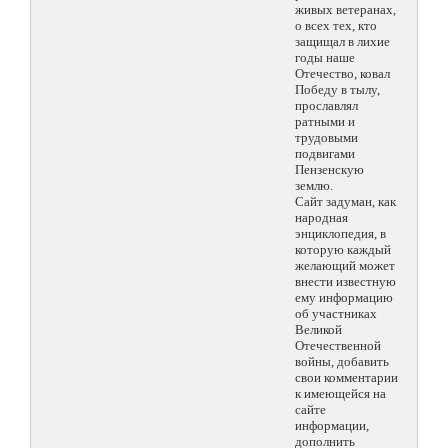
живых ветеранах,
о всех тех, кто
защищал в лихие
годы наше
Отечество, ковал
Победу в тылу,
прославлял
ратными и
трудовыми
подвигами
Пензенскую
землю.
Сайт задуман, как
народная
энциклопедия, в
которую каждый
желающий может
внести известную
ему информацию
об участниках
Великой
Отечественной
войны, добавить
свои комментарии
к имеющейся на
сайте
информации,
дополнить