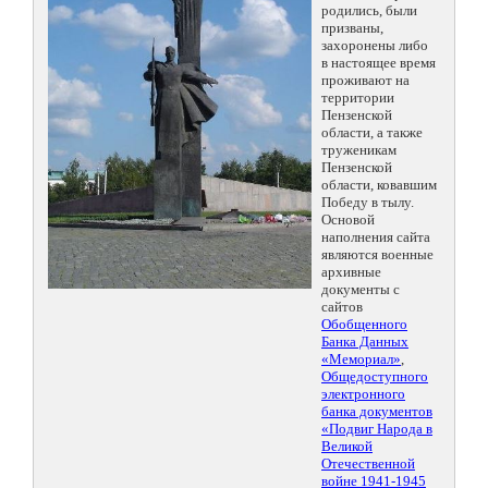
родились, были
призваны,
захоронены либо
в настоящее время
проживают на
территории
Пензенской
области, а также
труженикам
Пензенской
области, ковавшим
Победу в тылу.
Основой
наполнения сайта
являются военные
архивные
документы с
сайтов
Обобщенного
Банка Данных
«Мемориал»
,
Общедоступного
электронного
банка документов
«Подвиг Народа в
Великой
Отечественной
войне 1941-1945