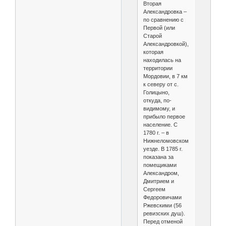
Вторая
Александровка –
по сравнению с
Первой (или
Старой
Александровкой),
которая
находилась на
территории
Мордовии, в 7 км
к северу от с.
Голицыно,
откуда, по-
видимому, и
прибыло первое
население. С
1780 г. – в
Нижнеломовском
уезде. В 1785 г.
показана за
помещиками
Александром,
Дмитрием и
Сергеем
Федоровичами
Ржевскими (56
ревизских душ).
Перед отменой