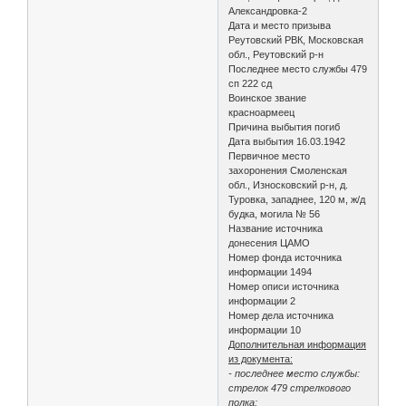
Александровка-2
Дата и место призыва
Реутовский РВК, Московская
обл., Реутовский р-н
Последнее место службы 479
сп 222 сд
Воинское звание
красноармеец
Причина выбытия погиб
Дата выбытия 16.03.1942
Первичное место
захоронения Смоленская
обл., Износковский р-н, д.
Туровка, западнее, 120 м, ж/д
будка, могила № 56
Название источника
донесения ЦАМО
Номер фонда источника
информации 1494
Номер описи источника
информации 2
Номер дела источника
информации 10
Дополнительная информация
из документа:
- последнее место службы:
стрелок 479 стрелкового
полка;