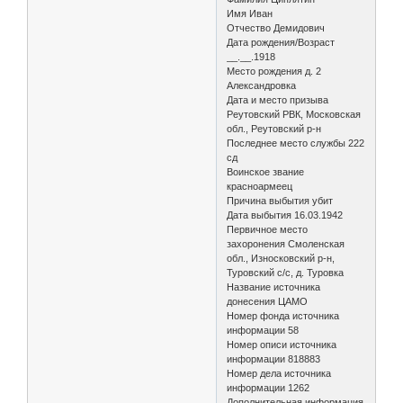
Имя Иван
Отчество Демидович
Дата рождения/Возраст
__.__.1918
Место рождения д. 2
Александровка
Дата и место призыва
Реутовский РВК, Московская
обл., Реутовский р-н
Последнее место службы 222
сд
Воинское звание
красноармеец
Причина выбытия убит
Дата выбытия 16.03.1942
Первичное место
захоронения Смоленская
обл., Износковский р-н,
Туровский с/с, д. Туровка
Название источника
донесения ЦАМО
Номер фонда источника
информации 58
Номер описи источника
информации 818883
Номер дела источника
информации 1262
Дополнительная информация