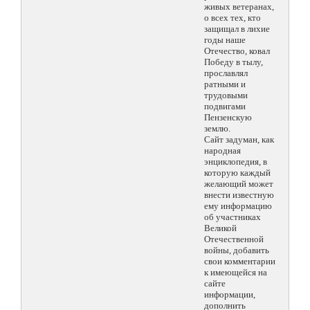
живых ветеранах,
о всех тех, кто
защищал в лихие
годы наше
Отечество, ковал
Победу в тылу,
прославлял
ратными и
трудовыми
подвигами
Пензенскую
землю.
Сайт задуман, как
народная
энциклопедия, в
которую каждый
желающий может
внести известную
ему информацию
об участниках
Великой
Отечественной
войны, добавить
свои комментарии
к имеющейся на
сайте
информации,
дополнить