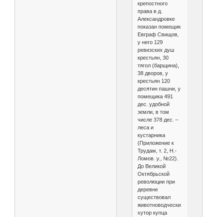
крепостного
права в д.
Александровке
показан помещик
Евграф Свищов,
у него 129
ревизских душ
крестьян, 30
тягол (барщина),
38 дворов, у
крестьян 120
десятин пашни, у
помещика 491
дес. удобной
земли, в том
числе 378 дес. –
леса и
кустарника
(Приложение к
Трудам, т. 2, Н.-
Ломов. у., №22).
До Великой
Октябрьской
революции при
деревне
существовал
животноводческий
хутор купца