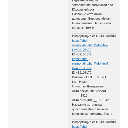
Первичное место
захоронения Калужская обл.,
Юхновский р-н
Название источника
донесения Всероссийская
Книга Памяти. Пензенская
область. Том 9
Информация из Книги Памяти
https://obd-
memorial.ru/html/info.htm?
id=402105172
ID 402105172
https://obd-
memorial.ru/html/info.htm?
id=452105172
ID 452105172
Фамилия ЦЫПЛЯТКИН
Имя Иван
Отчество Дмитриевич
Дата рождения/Возраст
__.__.1918
Дата выбытия __.03.1942
Название источника
донесения Книга памяти.
Московская область. Том 1
Информация из Книги Памяти
https://obd-