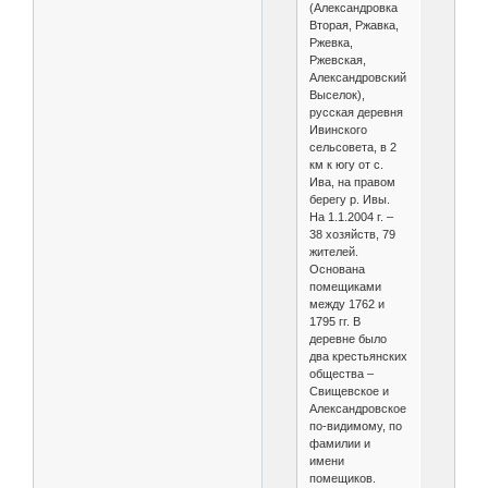
(Александровка
Вторая, Ржавка,
Ржевка,
Ржевская,
Александровский
Выселок),
русская деревня
Ивинского
сельсовета, в 2
км к югу от с.
Ива, на правом
берегу р. Ивы.
На 1.1.2004 г. –
38 хозяйств, 79
жителей.
Основана
помещиками
между 1762 и
1795 гг. В
деревне было
два крестьянских
общества –
Свищевское и
Александровское,
по-видимому, по
фамилии и
имени
помещиков.