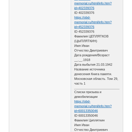
memorial.ru/html/info.htm?
id=402339376
ID 402339376
https://obd-
memorial.ru/html/info.htm?
id=452339376
ID 452339376
Фамилия ЦЕПЛЯТКОВ
(ЦЫПЛЯТКИН)
Имя Иван
Отчество Дмитриевич
Дата рождения/Возраст
__.__.1918
Дата выбытия 21.03.1942
Название источника
донесения Книга памяти.
Московская область. Том 29,
часть 1
Списки призыва и
демобилизации
https://obd-
memorial.ru/html/info.htm?
id=60013350046
ID 60013350046
Фамилия Ципляткин
Имя Иван
Отчество Дмитриевич