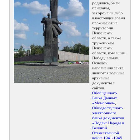
родились, были
призваны,
захоронены либо
в настоящее время
проживают на
территории
Пензенской
области, а также
труженикам
Пензенской
области, ковавшим
Победу в тылу.
Основой
наполнения сайта
являются военные
архивные
документы с
сайтов
Обобщенного
Банка Данных
«Мемориал»
,
Общедоступного
электронного
банка документов
«Подвиг Народа в
Великой
Отечественной
войне 1941-1945