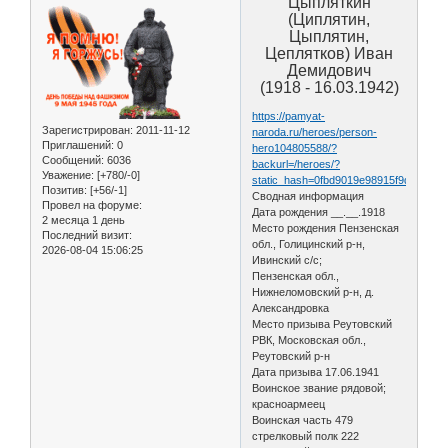
Цыпляткин
(Циплятин,
Цыплятин,
Цеплятков) Иван
Демидович
(1918 - 16.03.1942)
https://pamyat-
Зарегистрирован
: 2011-11-12
naroda.ru/heroes/person-
Приглашений:
0
hero104805588/?
Сообщений:
6036
backurl=/heroes/?
Уважение:
[+780/-0]
static_hash=0fbd9019e98915f9d488bbdf
Позитив:
[+56/-1]
Сводная информация
Провел на форуме:
Дата рождения __.__.1918
2 месяца 1 день
Место рождения Пензенская
Последний визит:
обл., Голицинский р-н,
2026-08-04 15:06:25
Ивинский с/с;
Пензенская обл.,
Нижнеломовский р-н, д.
Александровка
Место призыва Реутовский
РВК, Московская обл.,
Реутовский р-н
Дата призыва 17.06.1941
Воинское звание рядовой;
красноармеец
Воинская часть 479
стрелковый полк 222