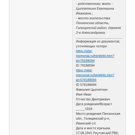
- родственники: мать -
Цыпляткина Екатерина
Ивановна.;
- место жительства:
Пензенская область,
Галищинский район, деревня
2-я Александровка.
Информация из документов,
уточняющих потери
https://obd-
memorial.ru/html/info.htm?
id=78188094
ID 78188094
https://obd-
memorial.ru/html/info.htm?
id=578188094
ID 578188094
Фамилия Цыпляткин
Имя Иван
Отчество Дмитриевич
Дата рождения/Возраст
__.__.1918
Место рождения Пензенская
обл., Голицинский р-н,
Ивинский с/с
Дата и место призыва
17.06.1941 Реутовский РВК,