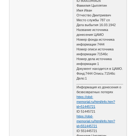
ID 80001945626
Фамилия Цыплятин
Имя Иван
Отчество Дмитриевич
Место службы 787 сп
Дата выбытия 16.03.1942
Название источника
донесения ЦАМО
Номер фонда источника
информации 7444
Номер описи источника
информации 71546с
Номер дела источника
информации 1
Документ находится в ЦАМО.
Фонд:7444 Опись:71546с
Дело:1
Информация из донесения о
безвозвратных потерях
https://obd-
memorial.ru/html/info.htm?
id=51445721
ID 51445721
https://obd-
memorial.ru/html/info.htm?
id=551445721
ID 551445721
Фамилия Циплятин