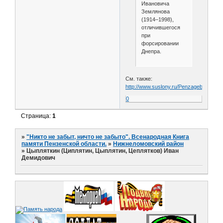
Ивановича
Землянова
(1914–1998),
отличившегося
при
форсировании
Днепра.
См. также:
http://www.suslony.ru/Penzagebiet/NLo
0
Страница:
1
»
"Никто не забыт, ничто не забыто". Всенародная Книга
памяти Пензенской области.
»
Нижнеломовский район
»
Цыпляткин (Циплятин, Цыплятин, Цеплятков) Иван
Демидович