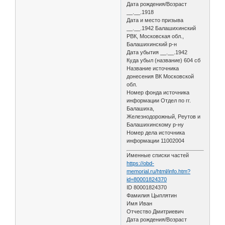
Дата рождения/Возраст
__.__.1918
Дата и место призыва
__.__.1942 Балашихинский
РВК, Московская обл.,
Балашихинский р-н
Дата убытия __.__.1942
Куда убыл (название) 604 сб
Название источника
донесения ВК Московской
обл.
Номер фонда источника
информации Отдел по гг.
Балашиха,
Железнодорожный, Реутов и
Балашихинскому р-ну
Номер дела источника
информации 11002004
Именные списки частей
https://obd-
memorial.ru/html/info.htm?
id=80001824370
ID 80001824370
Фамилия Цыплятин
Имя Иван
Отчество Дмитриевич
Дата рождения/Возраст