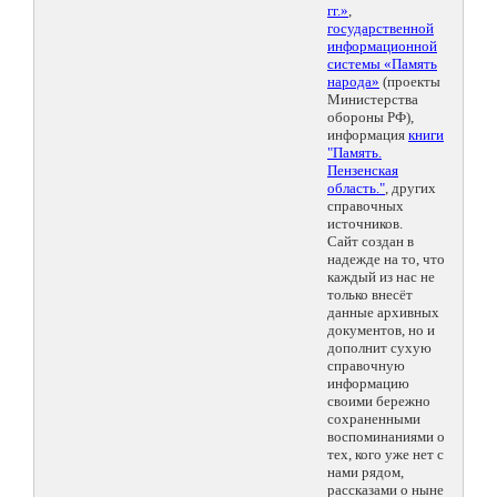
гг.»
,
государственной
информационной
системы «Память
народа»
(проекты
Министерства
обороны РФ),
информация
книги
"Память.
Пензенская
область."
, других
справочных
источников.
Сайт создан в
надежде на то, что
каждый из нас не
только внесёт
данные архивных
документов, но и
дополнит сухую
справочную
информацию
своими бережно
сохраненными
воспоминаниями о
тех, кого уже нет с
нами рядом,
рассказами о ныне