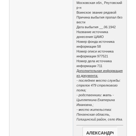
Московская обл., Реутовский
р-н
Воинское звание рядовой
Причина выбытия пропал без
вести
Дата выбытия __.06.1942
Название источника
донесения ЦАМО
Номер фонда источника
информации 58
Номер описи источника
информации 977521
Номер дела источника
информации 711
Дополнительная информация
из документа:
- последнее место службы:
стрелок 479 стрелкового
полка;
- родственники: мать -
Цыпляткина Екатерина
Ивановна.;
- место жительства:
Пензенская область,
Голицинский район, село Ива.
АЛЕКСАНДРОВКА