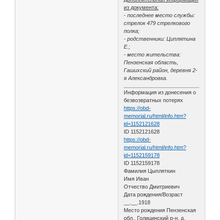
из документа:
- последнее место службы:
стрелок 479 стрелкового
полка;
- родственники: Циплятина
Е.;
- место жительства:
Пензенская область,
Гашихский район, деревня 2-
я Александровка.
Информация из донесения о
безвозвратных потерях
https://obd-
memorial.ru/html/info.htm?
id=1152121628
ID 1152121628
https://obd-
memorial.ru/html/info.htm?
id=1152159178
ID 1152159178
Фамилия Цыпляткин
Имя Иван
Отчество Дмитриевич
Дата рождения/Возраст
__.__.1918
Место рождения Пензенская
обл., Голицинский р-н, д.