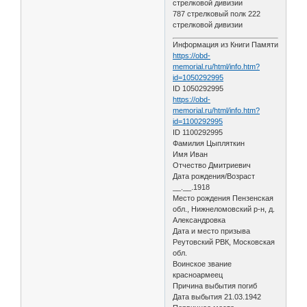
стрелковой дивизии
787 стрелковый полк 222
стрелковой дивизии
Информация из Книги Памяти
https://obd-
memorial.ru/html/info.htm?
id=1050292995
ID 1050292995
https://obd-
memorial.ru/html/info.htm?
id=1100292995
ID 1100292995
Фамилия Цыпляткин
Имя Иван
Отчество Дмитриевич
Дата рождения/Возраст
__.__.1918
Место рождения Пензенская
обл., Нижнеломовский р-н, д.
Александровка
Дата и место призыва
Реутовский РВК, Московская
обл.
Воинское звание
красноармеец
Причина выбытия погиб
Дата выбытия 21.03.1942