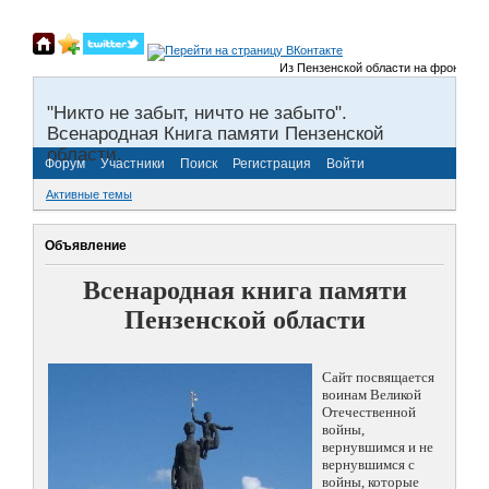
Из Пензенской области на фронты Велико
"Никто не забыт, ничто не забыто".
Всенародная Книга памяти Пензенской
области.
Форум
Участники
Поиск
Регистрация
Войти
Активные темы
Объявление
Всенародная книга памяти
Пензенской области
Сайт посвящается
воинам Великой
Отечественной
войны,
вернувшимся и не
вернувшимся с
войны, которые