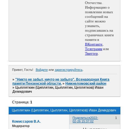
Отечества.
Информацию о
появлении новых
сообщений на
сайте можно
узнавать,
подписавшись на
страничках книги
памяти в
ВКонтакте
,
Телеграмм
или
Твиттер
.
Привет, Гость!
Войдите
или
зарегистрируйтесь
.
»
"Никто не забыт, ничто не забыто". Всенародная Книга
памяти Пензенской области.
»
Нижнеломовский район
»
Цыпляткин (Циплятин, Цыплятин, Цеплятков) Иван
Демидович
Страница:
1
Цыпляткин (Циплятин, Цыплятин, Цеплятков) Иван Демидович
Поделиться
2022-
1
Комиссаров В.А.
02-26 15:37:02
Модератор