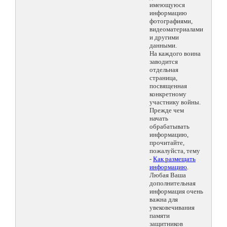
имеющуюся
информацию
фотографиями,
видеоматериалами
и другими
данными.
На каждого воина
заводится
отдельная
страница,
посвященная
конкретному
участнику войны.
Прежде чем
начать
обрабатывать
информацию,
прочитайте,
пожалуйста, тему
-
Как размещать
информацию
.
Любая Ваша
дополнительная
информация очень
важна для
увековечивания
памяти
защитников