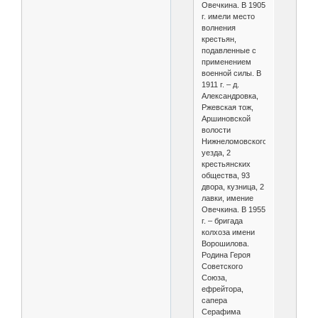
Овечкина. В 1905
г. имели место
волнения
крестьян,
подавленные с
применением
военной силы. В
1911 г. – д.
Александровка,
Ржевская тож,
Аршиновской
волости
Нижнеломовского
уезда, 2
крестьянских
общества, 93
двора, кузница, 2
лавки, имение
Овечкина. В 1955
г. – бригада
колхоза имени
Ворошилова.
Родина Героя
Советского
Союза,
ефрейтора,
сапера
Серафима