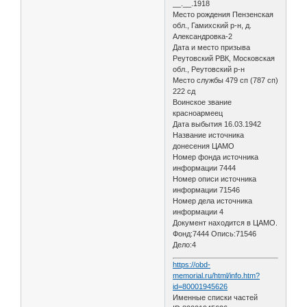
__.__.1918
Место рождения Пензенская
обл., Гамихский р-н, д.
Александровка-2
Дата и место призыва
Реутовский РВК, Московская
обл., Реутовский р-н
Место службы 479 сп (787 сп)
222 сд
Воинское звание
красноармеец
Дата выбытия 16.03.1942
Название источника
донесения ЦАМО
Номер фонда источника
информации 7444
Номер описи источника
информации 71546
Номер дела источника
информации 4
Документ находится в ЦАМО.
Фонд:7444 Опись:71546
Дело:4
https://obd-
memorial.ru/html/info.htm?
id=80001945626
Именные списки частей