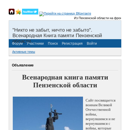
Из Пензенской области на фронты Вели
"Никто не забыт, ничто не забыто".
Всенародная Книга памяти Пензенской
области.
Форум
Участники
Поиск
Регистрация
Войти
Активные темы
Объявление
Всенародная книга памяти
Пензенской области
Сайт посвящается
воинам Великой
Отечественной
войны,
вернувшимся и не
вернувшимся с
войны, которые