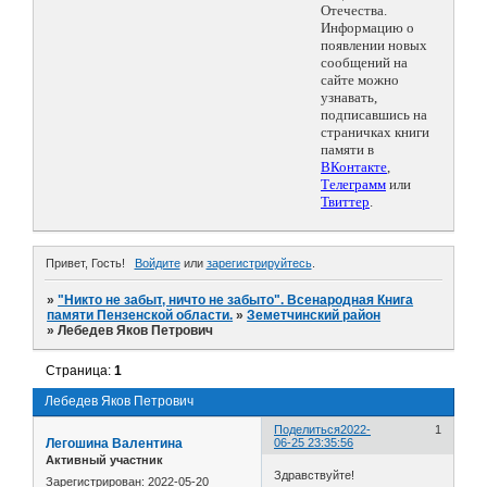
Отечества.
Информацию о
появлении новых
сообщений на
сайте можно
узнавать,
подписавшись на
страничках книги
памяти в
ВКонтакте
,
Телеграмм
или
Твиттер
.
Привет, Гость!
Войдите
или
зарегистрируйтесь
.
»
"Никто не забыт, ничто не забыто". Всенародная Книга
памяти Пензенской области.
»
Земетчинский район
»
Лебедев Яков Петрович
Страница:
1
Лебедев Яков Петрович
Поделиться
2022-
1
Легошина Валентина
06-25 23:35:56
Активный участник
Здравствуйте!
Зарегистрирован
: 2022-05-20