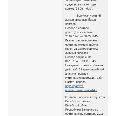
Ушинка действительно
существовал в те годы
колхоз "13 Октябрь".
Воинская часть 66
легкая артиллерийская
бригада.
Период в составе
действующей армии:
23.07.1943 — 08.05.1945
Вышестоящие воинские
части на момент гибели
героя: 21 артиллерийская
дивизия прорыва
Период подчинения:
01.10.1943 - 19.11.1943
Нет данных о точках боевых
действий 21 артиллерийской
дивизии прорыва
Источник информации: сайт
Память народа.
https://pamyat-
naroda.ru/warunit/id4146/
В списке населенных пунктов
Витебского района
Витебской области
Республики Беларусь по
состоянию на сентябрь 2011