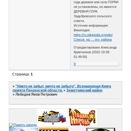
года деревня или село ГОРКИ
не установлены, но имеется
ДЕРЕВНЯ ГОРА
Задубровского сельского
совета.
Источник информации:
Википедия.
https://ru.wikipedia.org/wiki/
Список_на … ого_района
Отредактировано Александр
Кривченков (2022-10-05
01:49:00)
0
Страница:
1
»
"Никто не забыт, ничто не забыто". Всенародная Книга
памяти Пензенской области.
»
Земетчинский район
»
Лебедев Яков Петрович