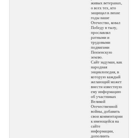
живых ветеранах,
о всех тех, кто
защищал в лихие
годы наше
Отечество, ковал
Победу в тылу,
прославлял
ратными и
трудовыми
подвигами
Пензенскую
землю.
Сайт задуман, как
народная
энциклопедия, в
которую каждый
желающий может
внести известную
ему информацию
об участниках
Великой
Отечественной
войны, добавить
свои комментарии
к имеющейся на
сайте
информации,
дополнить