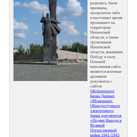
родились, были
призваны,
захоронены либо
в настоящее время
проживают на
территории
Пензенской
области, а также
труженикам
Пензенской
области, ковавшим
Победу в тылу.
Основой
наполнения сайта
являются военные
архивные
документы с
сайтов
Обобщенного
Банка Данных
«Мемориал»
,
Общедоступного
электронного
банка документов
«Подвиг Народа в
Великой
Отечественной
войне 1941-1945