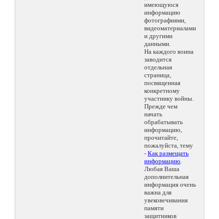
имеющуюся
информацию
фотографиями,
видеоматериалами
и другими
данными.
На каждого воина
заводится
отдельная
страница,
посвященная
конкретному
участнику войны.
Прежде чем
начать
обрабатывать
информацию,
прочитайте,
пожалуйста, тему
-
Как размещать
информацию
.
Любая Ваша
дополнительная
информация очень
важна для
увековечивания
памяти
защитников