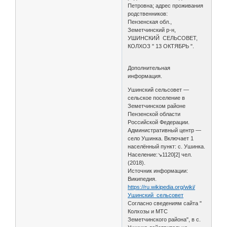
Петровна; адрес проживания
родственников:
Пензенская обл.,
Земетчинский р-н,
УШИНСКИЙ СЕЛЬСОВЕТ,
КОЛХОЗ " 13 ОКТЯБРЬ ".
Дополнительная
информация.
Ушинский сельсовет —
сельское поселение в
Земетчинском районе
Пензенской области
Российской Федерации.
Административный центр —
село Ушинка. Включает 1
населённый пункт: с. Ушинка.
Население:↘1120[2] чел.
(2018).
Источник информации:
Википедия.
https://ru.wikipedia.org/wiki/
Ушинский_сельсовет
Согласно сведениям сайта "
Колхозы и МТС
Земетчинского района", в с.