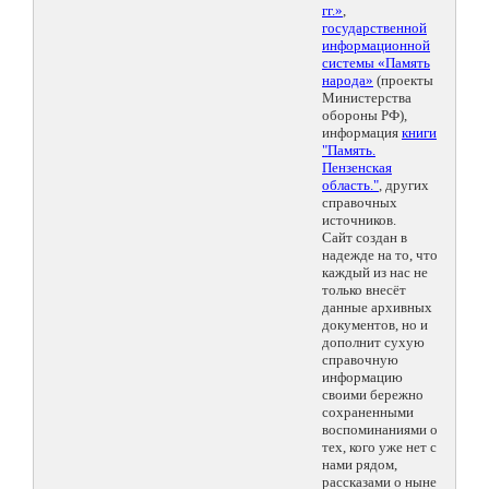
гг.»
,
государственной
информационной
системы «Память
народа»
(проекты
Министерства
обороны РФ),
информация
книги
"Память.
Пензенская
область."
, других
справочных
источников.
Сайт создан в
надежде на то, что
каждый из нас не
только внесёт
данные архивных
документов, но и
дополнит сухую
справочную
информацию
своими бережно
сохраненными
воспоминаниями о
тех, кого уже нет с
нами рядом,
рассказами о ныне