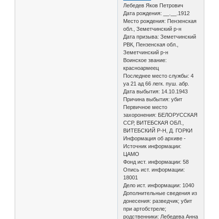
Лебедев Яков Петрович
Дата рождения: __.__.1912
Место рождения: Пензенская
обл., Земетчинский р-н
Дата призыва: Земетчинский
РВК, Пензенская обл.,
Земетчинский р-н
Воинское звание:
красноармеец
Последнее место службы: 4
уа 21 ад 66 легк. пуш. абр.
Дата выбытия: 14.10.1943
Причина выбытия: убит
Первичное место
захоронения: БЕЛОРУССКАЯ
ССР, ВИТЕБСКАЯ ОБЛ.,
ВИТЕБСКИЙ Р-Н, Д. ГОРКИ
Информация об архиве -
Источник информации:
ЦАМО
Фонд ист. информации: 58
Опись ист. информации:
18001
Дело ист. информации: 1040
Дополнительные сведения из
донесения: разведчик; убит
при артобстреле;
родственники: Лебедева Анна