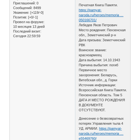
Приглашений:
0
Печатная Книга Памяти.
Сообщений:
8499
https://pamyat-
Уважение:
[+119/-0]
naroda.ru/heroes/memoria …
Позитив:
[+0/-1]
050166701/
Провел на форуме:
Лебедев Яков Петрович
10 месяцев 13 дней
Место рождения: Пензенская
Последний визит:
обл., Земетчинский р-н
Сегодня 22:59:59
Дата призыва: Земетчинский
РВК
Воинское звание:
красноармеец
Дата выбытия: 14.10.1943
Причина выбытия: погиб
Первичное место
захоронения: Беларусь,
Витебская обл., д. Горки
Источник информации:
Всероссийская Книга Памяти.
Пензенская область. Том 5
ДАТА И МЕСТО РОЖДЕНИЯ
В ДОКУМЕНТЕ
ОТСУТСТВУЮТ.
Донесение о безвозвратных
потерях Управления тыла 4
УД. АРМИИ.
https://pamyat-
naroda.ru/heroes/memoria …
e55469760/