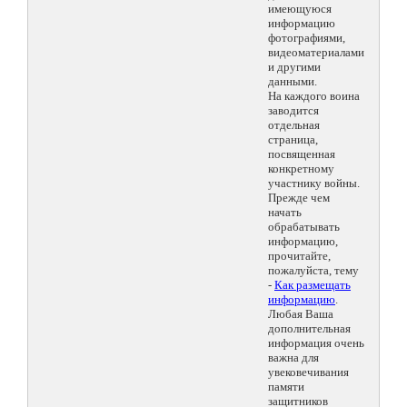
имеющуюся
информацию
фотографиями,
видеоматериалами
и другими
данными.
На каждого воина
заводится
отдельная
страница,
посвященная
конкретному
участнику войны.
Прежде чем
начать
обрабатывать
информацию,
прочитайте,
пожалуйста, тему
-
Как размещать
информацию
.
Любая Ваша
дополнительная
информация очень
важна для
увековечивания
памяти
защитников