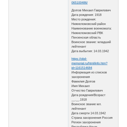
065100486/
Долгов Михаил Гаврилович
Дата рождения: 1918
Место рождения:
Нижнеломовский район
Наименование военкомата:
Нижнеломовский РВК
Пензенская область
Воинское звание: младший
лейтенант
Дата выбытия: 14.03.1942
https://obd-
memorial.ru/html/info.htm?
id=1161514684
Информация из списков
захоронения
Фамилия Долгов
Имя Михаил
Отчество Гаврилович
Дата рождения/Возраст
__.__.1918
Воинское звание мл.
лейтенант
Дата смерти 14.03.1942
Страна захоронения Россия
Регион захоронения
Республика Крым