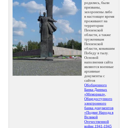
родились, были
призваны,
захоронены либо
в настоящее время
проживают на
территории
Пензенской
области, а также
труженикам
Пензенской
области, ковавшим
Победу в тылу.
Основой
наполнения сайта
являются военные
архивные
документы с
сайтов
Обобщенного
Банка Данных
«Мемориал»
,
Общедоступного
электронного
банка документов
«Подвиг Народа в
Великой
Отечественной
войне 1941-1945