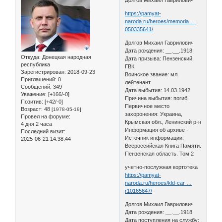
https://pamyat-
naroda.ru/heroes/memoria …
050335641/
Долгов Михаил Гаврилович
Дата рождения: __.__.1918
Откуда:
Донецкая народная
Дата призыва: Пензенский
республика
ГВК
Зарегистрирован
: 2018-09-23
Воинское звание: мл.
Приглашений:
0
лейтенант
Сообщений:
349
Дата выбытия: 14.03.1942
Уважение:
[+166/-0]
Причина выбытия: погиб
Позитив:
[+42/-0]
Первичное место
Возраст:
48
[1978-05-19]
захоронения: Украина,
Провел на форуме:
Крымская обл., Ленинский р-н
4 дня 2 часа
Информация об архиве -
Последний визит:
Источник информации:
2025-06-21 14:38:44
Всероссийская Книга Памяти.
Пензенская область. Том 2
учетно-послужная кортотека
https://pamyat-
naroda.ru/heroes/kld-car …
r10165647/
Долгов Михаил Гаврилович
Дата рождения: __.__.1918
Дата поступления на службу: