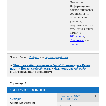
Отечества.
Информацию о
появлении новых
сообщений на
сайте можно
узнавать,
подписавшись на
страничках книги
памяти в
ВКонтакте
,
Телеграмм
или
Твиттер
.
Привет, Гость!
Войдите
или
зарегистрируйтесь
.
»
"Никто не забыт, ничто не забыто". Всенародная Книга
памяти Пензенской области.
»
Нижнеломовский район
»
Долгов Михаил Гаврилович
Страница:
1
Долгов Михаил Гаврилович
Поделиться
2022-
1
sledopit
08-13 18:18:36
Активный участник
Долгов Михаил Гаврилович