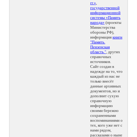
гг.»
,
государственной
информационной
системы «Память
народа»
(проекты
Министерства
обороны РФ),
информация
книги
"Память.
Пензенская
область."
, других
справочных
источников.
Сайт создан в
надежде на то, что
каждый из нас не
только внесёт
данные архивных
документов, но и
дополнит сухую
справочную
информацию
своими бережно
сохраненными
воспоминаниями о
тех, кого уже нет с
нами рядом,
рассказами о ныне