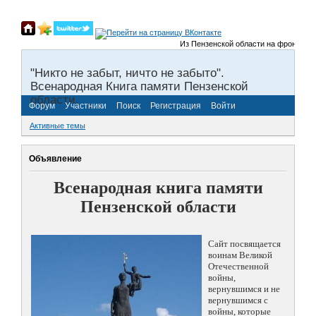
Из Пензенской области на фронты Велик
"Никто не забыт, ничто не забыто".
Всенародная Книга памяти Пензенской
области.
Форум
Участники
Поиск
Регистрация
Войти
Активные темы
Объявление
Всенародная книга памяти
Пензенской области
Сайт посвящается
воинам Великой
Отечественной
войны,
вернувшимся и не
вернувшимся с
войны, которые