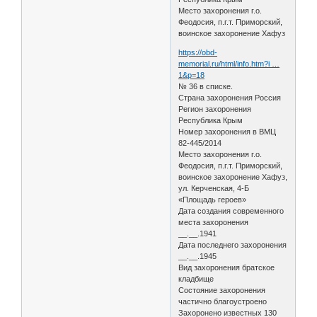
Место захоронения г.о.
Феодосия, п.г.т. Приморский,
воинское захоронение Хафуз
https://obd-
memorial.ru/html/info.htm?i …
1&p=18
№ 36 в списке.
Страна захоронения Россия
Регион захоронения
Республика Крым
Номер захоронения в ВМЦ
82-445/2014
Место захоронения г.о.
Феодосия, п.г.т. Приморский,
воинское захоронение Хафуз,
ул. Керченская, 4-Б
«Площадь героев»
Дата создания современного
места захоронения
__.__.1941
Дата последнего захоронения
__.__.1945
Вид захоронения братское
кладбище
Состояние захоронения
частично благоустроено
Захоронено известных 130