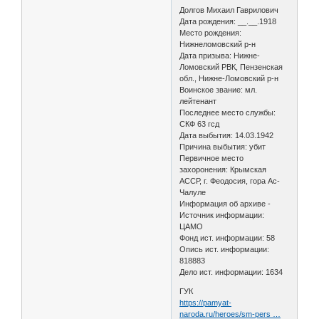
Долгов Михаил Гаврилович
Дата рождения: __.__.1918
Место рождения:
Нижнеломовский р-н
Дата призыва: Нижне-
Ломовский РВК, Пензенская
обл., Нижне-Ломовский р-н
Воинское звание: мл.
лейтенант
Последнее место службы:
СКФ 63 гсд
Дата выбытия: 14.03.1942
Причина выбытия: убит
Первичное место
захоронения: Крымская
АССР, г. Феодосия, гора Ас-
Чалуле
Информация об архиве -
Источник информации:
ЦАМО
Фонд ист. информации: 58
Опись ист. информации:
818883
Дело ист. информации: 1634
ГУК
https://pamyat-
naroda.ru/heroes/sm-pers …