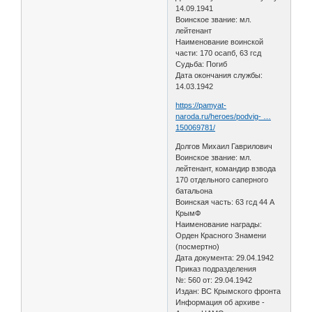
14.09.1941
Воинское звание: мл.
лейтенант
Наименование воинской
части: 170 осапб, 63 гсд
Судьба: Погиб
Дата окончания службы:
14.03.1942
https://pamyat-
naroda.ru/heroes/podvig- …
150069781/
Долгов Михаил Гаврилович
Воинское звание: мл.
лейтенант, командир взвода
170 отдельного саперного
батальона
Воинская часть: 63 гсд 44 А
КрымФ
Наименование награды:
Орден Красного Знамени
(посмертно)
Дата документа: 29.04.1942
Приказ подразделения
№: 560 от: 29.04.1942
Издан: ВС Крымского фронта
Информация об архиве -