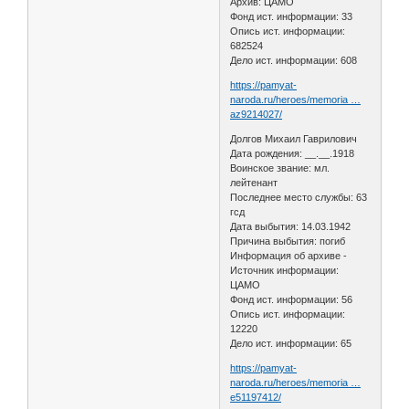
Архив: ЦАМО
Фонд ист. информации: 33
Опись ист. информации:
682524
Дело ист. информации: 608
https://pamyat-
naroda.ru/heroes/memoria …
az9214027/
Долгов Михаил Гаврилович
Дата рождения: __.__.1918
Воинское звание: мл.
лейтенант
Последнее место службы: 63
гсд
Дата выбытия: 14.03.1942
Причина выбытия: погиб
Информация об архиве -
Источник информации:
ЦАМО
Фонд ист. информации: 56
Опись ист. информации:
12220
Дело ист. информации: 65
https://pamyat-
naroda.ru/heroes/memoria …
e51197412/