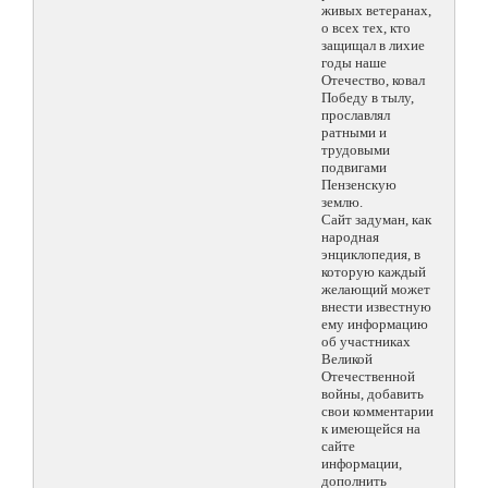
живых ветеранах,
о всех тех, кто
защищал в лихие
годы наше
Отечество, ковал
Победу в тылу,
прославлял
ратными и
трудовыми
подвигами
Пензенскую
землю.
Сайт задуман, как
народная
энциклопедия, в
которую каждый
желающий может
внести известную
ему информацию
об участниках
Великой
Отечественной
войны, добавить
свои комментарии
к имеющейся на
сайте
информации,
дополнить