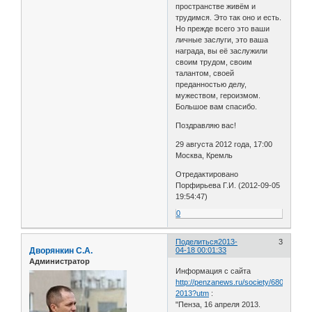
пространстве живём и
трудимся. Это так оно и есть.
Но прежде всего это ваши
личные заслуги, это ваша
награда, вы её заслужили
своим трудом, своим
талантом, своей
преданностью делу,
мужеством, героизмом.
Большое вам спасибо.
Поздравляю вас!
29 августа 2012 года, 17:00
Москва, Кремль
Отредактировано
Порфирьева Г.И. (2012-09-05
19:54:47)
0
Поделиться
2013-
3
Дворянкин С.А.
04-18 00:01:33
Администратор
Информация с сайта
http://penzanews.ru/society/68059-
2013?utm
:
"Пенза, 16 апреля 2013.