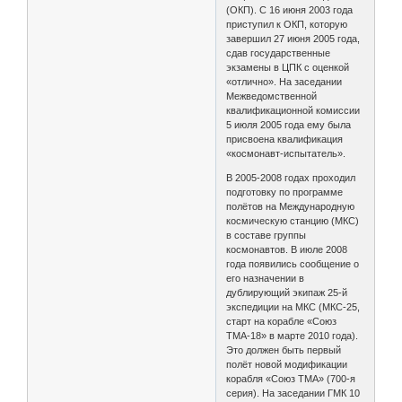
(ОКП). С 16 июня 2003 года
приступил к ОКП, которую
завершил 27 июня 2005 года,
сдав государственные
экзамены в ЦПК с оценкой
«отлично». На заседании
Межведомственной
квалификационной комиссии
5 июля 2005 года ему была
присвоена квалификация
«космонавт-испытатель».
В 2005-2008 годах проходил
подготовку по программе
полётов на Международную
космическую станцию (МКС)
в составе группы
космонавтов. В июле 2008
года появились сообщение о
его назначении в
дублирующий экипаж 25-й
экспедиции на МКС (МКС-25,
старт на корабле «Союз
ТМА-18» в марте 2010 года).
Это должен быть первый
полёт новой модификации
корабля «Союз ТМА» (700-я
серия). На заседании ГМК 10