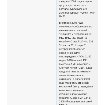
февраля 2009 года получил
допуск для подготовки в
составе дублирующего
экипажа корабля «Союз ТМА»
№ 701.
В октябре 2008 года
появились сообщения о его
назначении в основной
экипаж 27-й экспедиции на
МКС (МКС-27, старт на
корабле «Союз ТМА» № 231
31 марта 2011 года). 7
октября 2009 года это
назначение было
подтверждено НАСА. 11-12
марта 2010 года в ЦПК
вместе с А.И.Борисенко и
Скоттом Келли (США) сдал
предполётные экзамены с
оценкой «хорошо» и
«отлично». 1 апреля 2010
года Межведомственной
комиссией был утверждён в
качестве командира
дублирующего экипажа
корабля «Союз ТМА-18» и
23/24-й основных экипажей