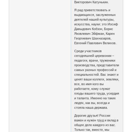
Викторович Катунькин.
Я рад приветствовать и
выдающихся, заслуженных
деятелей нашей культуры,
искусства, науки: это Иосиф
Давыдович Кобзон, Борис
Яковлевич Эйфман, Карен
Георгиевич Шахназаров,
Евгений Павлович Велихов.
Среди участников
сегодняшней церемонии –
педагоги, врачи, труженики
производства, представители
самых разных профессий и
специальностей. Вас знают и
ценят ваши коллеги, земляки,
все, во имя кого вы
работаете, кому служат
плоды вашего труда, усердия
и таланта. Именно на таких
людях, как вы, всегда и
стояла наша держава.
Дорогие друзья! России
важен и нужен труд и вклад в
общее дело каждого из вас.
Только так, вместе, мы