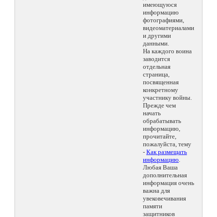
имеющуюся
информацию
фотографиями,
видеоматериалами
и другими
данными.
На каждого воина
заводится
отдельная
страница,
посвященная
конкретному
участнику войны.
Прежде чем
начать
обрабатывать
информацию,
прочитайте,
пожалуйста, тему
-
Как размещать
информацию
.
Любая Ваша
дополнительная
информация очень
важна для
увековечивания
памяти
защитников