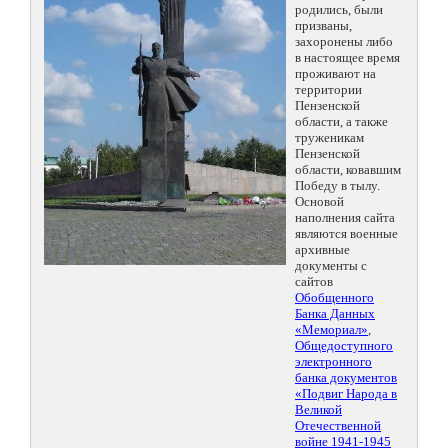
родились, были
призваны,
захоронены либо
в настоящее время
проживают на
территории
Пензенской
области, а также
труженикам
Пензенской
области, ковавшим
Победу в тылу.
Основой
наполнения сайта
являются военные
архивные
документы с
сайтов
Обобщенного
Банка Данных
«Мемориал»
,
Общедоступного
электронного
банка документов
«Подвиг Народа в
Великой
Отечественной
войне 1941-1945