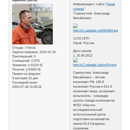
Администратор
Информация с сайта "
Герои
страны
":
"Самокутяев Александр
Михайлович
13.03.1970 -
Герой России
Откуда:
г.Пенза
Даты указов
Зарегистрирован
: 2010-01-24
1. 25.06.2012
Приглашений:
0
Сообщений:
17075
Уважение:
[+1523/-6]
Позитив:
[+5483/-0]
Самокутяев Александр
Провел на форуме:
Михайлович – лётчик-
9 месяцев 22 дня
космонавт РФ, 109-й
Последний визит:
космонавт России и 521-й
2026-07-08 15:06:26
космонавт мира, космонавт-
испытатель – командир
группы отряда космонавтов
ФГБУ «Научно-
исследовательский
испытательный центр
подготовки космонавтов
имени Ю.А.Гагарина»,
полковник.