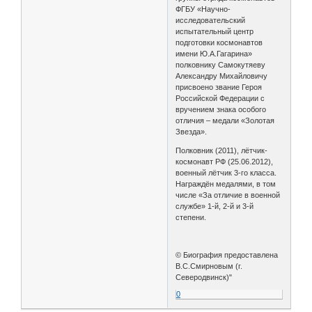
ФГБУ «Научно-
исследовательский
испытательный центр
подготовки космонавтов
имени Ю.А.Гагарина»
полковнику Самокутяеву
Александру Михайловичу
присвоено звание Героя
Российской Федерации с
вручением знака особого
отличия – медали «Золотая
Звезда».
Полковник (2011), лётчик-
космонавт РФ (25.06.2012),
военный лётчик 3-го класса.
Награждён медалями, в том
числе «За отличие в военной
службе» 1-й, 2-й и 3-й
степени.
© Биография предоставлена
В.С.Смирновым (г.
Северодвинск)"
0