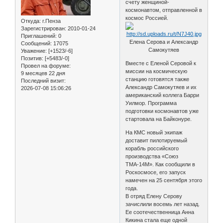
счету женщиной-
космонавтом, отправленной в
космос Россией.
Откуда:
г.Пенза
Зарегистрирован
: 2010-01-24
Приглашений:
0
Елена Серова и Александр
Сообщений:
17075
Самокутяев
Уважение:
[+1523/-6]
Позитив:
[+5483/-0]
Вместе с Еленой Серовой к
Провел на форуме:
миссии на космическую
9 месяцев 22 дня
станцию готовятся также
Последний визит:
Александр Самокутяев и их
2026-07-08 15:06:26
американский коллега Барри
Уилмор. Программа
подготовки космонавтов уже
стартовала на Байконуре.
На КМС новый экипаж
доставит пилотируемый
корабль российского
производства «Союз
ТМА-14М». Как сообщили в
Роскосмосе, его запуск
намечен на 25 сентября этого
года.
В отряд Елену Серову
зачислили восемь лет назад.
Ее соотечественница Анна
Кикина стала еще одной