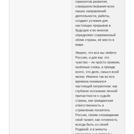
горизонтов развития,
совершенствования всех
наших направлений
деятельности, работы,
создают условия для
настоящих прорывов в
будущее и во многом
определяют современный
облик страны, её место в
мире.
Уверен, что все вы любите
Россию, и для вас это
чувство – не просто громкие,
казённые слова, а прежде
всего, это дело, смысл всей
жизни. Именно так во все
времена понимался
настоящий патриотизм: как
глубокое осознание личной
причастности к судьбе
страны, как гражданская
ответственность и
стремление посвятить
России, своим согражданам
свой талант, как готовность
всегда быть со своей
Родиной: и в минуты