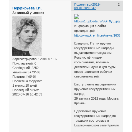
Поделиться
2012-
2
Порфирьева Г.И.
09-01 20:10:47
Активный участник
Информация с сайта
президент.рф.
http://www.kremlin.ru/news/16316
Владимир Путин вручил
государственные награды
выдающимся гражданам
России: лётчикам-
Зарегистрирован
: 2010-07-16
космонавтам, военным,
Приглашений:
0
деятелям науки и культуры,
Сообщений:
2252
представителям рабочих
Уважение:
[+73/-0]
специальностей.
Позитив:
[+0/-0]
Провел на форуме:
Выступление на церемонии
1 месяц 10 дней
вручения государственных
Последний визит:
наград
2023-07-16 16:42:53
29 августа 2012 года Москва,
Кремль
Церемония вручения
государственных наград по
традиции состоялась в
Екатерининском зале Кремля.