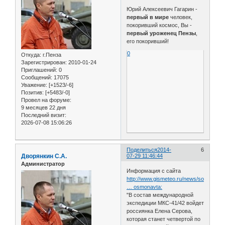
Юрий Алексеевич Гагарин -
первый в мире
человек,
покоривший космос, Вы -
первый уроженец Пензы
,
его покоривший!
0
Откуда:
г.Пенза
Зарегистрирован
: 2010-01-24
Приглашений:
0
Сообщений:
17075
Уважение:
[+1523/-6]
Позитив:
[+5483/-0]
Провел на форуме:
9 месяцев 22 дня
Последний визит:
2026-07-08 15:06:26
Поделиться
2014-
6
Дворянкин С.А.
07-29 11:46:44
Администратор
Информация с сайта
http://www.gismeteo.ru/news/sobytiya/1
… osmonavta:
"В состав международной
экспедиции МКС-41/42 войдет
россиянка Елена Серова,
которая станет четвертой по