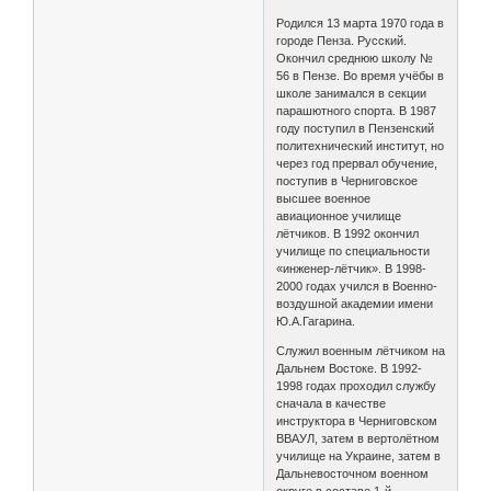
Родился 13 марта 1970 года в
городе Пенза. Русский.
Окончил среднюю школу №
56 в Пензе. Во время учёбы в
школе занимался в секции
парашютного спорта. В 1987
году поступил в Пензенский
политехнический институт, но
через год прервал обучение,
поступив в Черниговское
высшее военное
авиационное училище
лётчиков. В 1992 окончил
училище по специальности
«инженер-лётчик». В 1998-
2000 годах учился в Военно-
воздушной академии имени
Ю.А.Гагарина.
Служил военным лётчиком на
Дальнем Востоке. В 1992-
1998 годах проходил службу
сначала в качестве
инструктора в Черниговском
ВВАУЛ, затем в вертолётном
училище на Украине, затем в
Дальневосточном военном
округе в составе 1-й