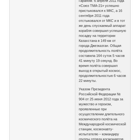
Гараном. 6 апреля 2011 года
«Союз ТМА-21» успешно
пристыковался к МКС, а 16
сентября 2011 года
отстыковался от МКС и в тот
же день спускаемый аппарат
корабля совершил успешную
посадку на территории
Казахстана в 149 км от
города Джезказган. Общая
продолжительность полёта
составила 164 суток 5 часов
41 минуту 19 секунд. Во
время полёта совершил
выход в открытый космос,
продолжительностью 6 часов
22 минуты.
Указом Президента
Российской Федерации №
904 от 25 июня 2012 года за
мужество и героизм,
проявленные при
осуществлении длительного
космического полёта на
Международной космической
станции, космонавту-
испытателю – командиру
группы отряда космонавтов