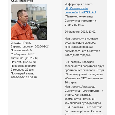
Администратор
Информация с сайта
http://www.pravda-
news.ru/topic/49793.html
:
"Пензенец Александр
Самокутяев готовится к
старту на МКС
24 февраля 2014, 13:02
Наш земляк — в составе
Откуда:
г.Пенза
дублирующего экипажа.
Зарегистрирован
: 2010-01-24
«Пензенская правда»
Приглашений:
0
побывала у него в гостях в
Сообщений:
17075
«Звездном городке»
Уважение:
[+1523/-6]
Позитив:
[+5483/-0]
В «Звездном городке»
Провел на форуме:
завершается подготовка двух
9 месяцев 22 дня
орбитальных экипажей. Старт
Последний визит:
39 пилотируемой экспедиции
2026-07-08 15:06:26
«Союза» на МКС намечен на
26 марта.
Наш земляк Александр
Самокутяев тоже готовятся к
старту. Как опытный
космонавт он назначен
командиром дублирующего
— 40 экипажа. В его составе
бортинженер Елена Серова