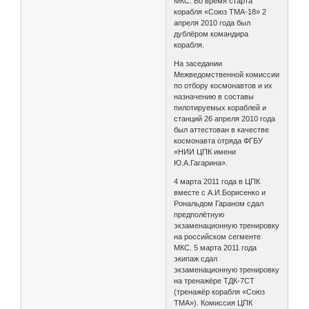
МКС. Во время старта
корабля «Союз ТМА-18» 2
апреля 2010 года был
дублёром командира
корабля.
На заседании
Межведомственной комиссии
по отбору космонавтов и их
назначению в составы
пилотируемых кораблей и
станций 26 апреля 2010 года
был аттестован в качестве
космонавта отряда ФГБУ
«НИИ ЦПК имени
Ю.А.Гагарина».
4 марта 2011 года в ЦПК
вместе с А.И.Борисенко и
Рональдом Гараном сдал
предполётную
экзаменационную тренировку
на российском сегменте
МКС. 5 марта 2011 года
экипаж сдал
экзаменационную тренировку
на тренажёре ТДК-7СТ
(тренажёр корабля «Союз
ТМА»). Комиссия ЦПК