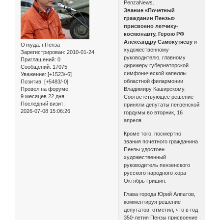
PenzaNews.
Звание «Почетный
гражданин Пензы»
присвоено летчику-
космонавту, Герою РФ
Александру Самокутяеву
и
Откуда:
г.Пенза
художественному
Зарегистрирован
: 2010-01-24
руководителю, главному
Приглашений:
0
дирижеру губернаторской
Сообщений:
17075
симфонической капеллы
Уважение:
[+1523/-6]
областной филармонии
Позитив:
[+5483/-0]
Провел на форуме:
Владимиру Каширскому.
9 месяцев 22 дня
Соответствующее решение
Последний визит:
приняли депутаты пензенской
2026-07-08 15:06:26
гордумы во вторник, 16
апреля.
Кроме того, посмертно
звания почетного гражданина
Пензы удостоен
художественный
руководитель пензенского
русского народного хора
Октябрь Гришин.
Глава города Юрий Алпатов,
комментируя решение
депутатов, отметил, что в год
350-летия Пензы присвоение