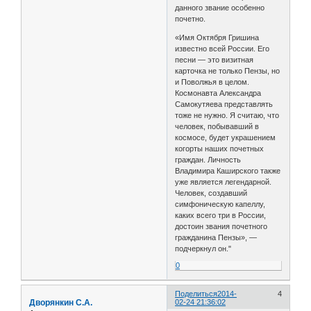
данного звание особенно
почетно.
«Имя Октября Гришина
известно всей России. Его
песни — это визитная
карточка не только Пензы, но
и Поволжья в целом.
Космонавта Александра
Самокутяева представлять
тоже не нужно. Я считаю, что
человек, побывавший в
космосе, будет украшением
когорты наших почетных
граждан. Личность
Владимира Каширского также
уже является легендарной.
Человек, создавший
симфоническую капеллу,
каких всего три в России,
достоин звания почетного
гражданина Пензы», —
подчеркнул он."
0
Поделиться
2014-
4
Дворянкин С.А.
02-24 21:36:02