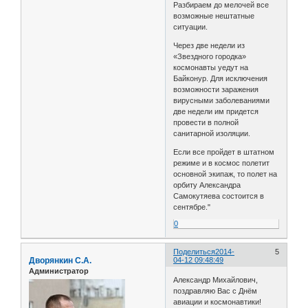
Разбираем до мелочей все
возможные нештатные
ситуации.
Через две недели из
«Звездного городка»
космонавты уедут на
Байконур. Для исключения
возможности заражения
вирусными заболеваниями
две недели им придется
провести в полной
санитарной изоляции.
Если все пройдет в штатном
режиме и в космос полетит
основной экипаж, то полет на
орбиту Александра
Самокутяева состоится в
сентябре."
0
Поделиться
2014-
5
Дворянкин С.А.
04-12 09:48:49
Администратор
Александр Михайлович,
поздравляю Вас с Днём
авиации и космонавтики!