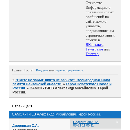
Отечества.
Информацию о
появлении новых
сообщений на
сайте можно
узнавать,
подписавшись на
страничках книги
памяти в
ВКонтакте
,
Телеграмм
или
Твиттер
.
Привет, Гость!
Войдите
или
зарегистрируйтесь
.
»
"Никто не забыт, ничто не забыто". Всенародная Книга
памяти Пензенской области.
»
Герои Советского Союза и
России.
»
САМОКУТЯЕВ Александр Михайлович. Герой
России.
Страница:
1
САМОКУТЯЕВ Александр Михайлович. Герой России.
Поделиться
2012-
1
Дворянкин С.А.
08-21 11:05:11