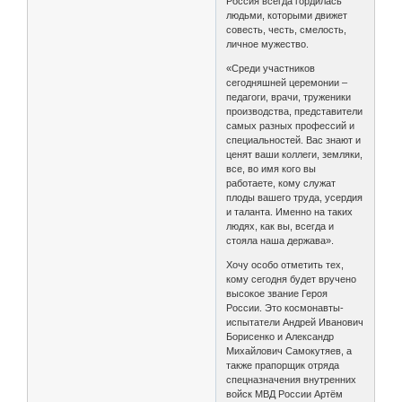
Россия всегда гордилась
людьми, которыми движет
совесть, честь, смелость,
личное мужество.
«Среди участников
сегодняшней церемонии –
педагоги, врачи, труженики
производства, представители
самых разных профессий и
специальностей. Вас знают и
ценят ваши коллеги, земляки,
все, во имя кого вы
работаете, кому служат
плоды вашего труда, усердия
и таланта. Именно на таких
людях, как вы, всегда и
стояла наша держава».
Хочу особо отметить тех,
кому сегодня будет вручено
высокое звание Героя
России. Это космонавты-
испытатели Андрей Иванович
Борисенко и Александр
Михайлович Самокутяев, а
также прапорщик отряда
спецназначения внутренних
войск МВД России Артём