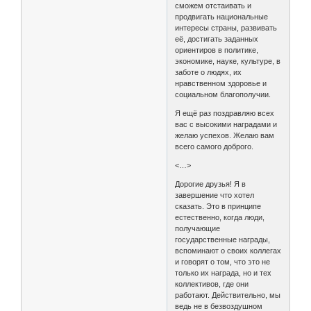
сможем отстаивать и
продвигать национальные
интересы страны, развивать
её, достигать заданных
ориентиров в политике,
экономике, науке, культуре, в
заботе о людях, их
нравственном здоровье и
социальном благополучии.
Я ещё раз поздравляю всех
вас с высокими наградами и
желаю успехов. Желаю вам
всего самого доброго.
<…>
Дорогие друзья! Я в
завершение что хотел
сказать. Это в принципе
естественно, когда люди,
получающие
государственные награды,
вспоминают о своих коллегах
и говорят о том, что это не
только их награда, но и тех
коллективов, где они
работают. Действительно, мы
ведь не в безвоздушном