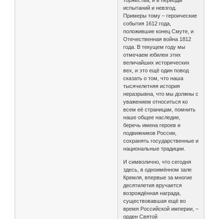
торжества, и в периоды
испытаний и невзгод.
Примеры тому – героические
события 1612 года,
положившие конец Смуте, и
Отечественная война 1812
года. В текущем году мы
отмечаем юбилеи этих
величайших исторических
вех, и это ещё один повод
сказать о том, что наша
тысячелетняя история
неразрывна, что мы должны с
уважением относиться ко
всем её страницам, помнить
наше общее наследие,
беречь имена героев и
подвижников России,
сохранять государственные и
национальные традиции.
И символично, что сегодня
здесь, в одноимённом зале
Кремля, впервые за многие
десятилетия вручается
возрождённая награда,
существовавшая ещё во
время Российской империи, –
орден Святой