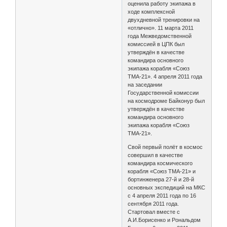
оценила работу экипажа в
ходе комплексной
двухдневной тренировки на
«отлично». 11 марта 2011
года Межведомственной
комиссией в ЦПК был
утверждён в качестве
командира основного
экипажа корабля «Союз
ТМА-21». 4 апреля 2011 года
на заседании
Государственной комиссии
на космодроме Байконур был
утверждён в качестве
командира основного
экипажа корабля «Союз
ТМА-21».
Свой первый полёт в космос
совершил в качестве
командира космического
корабля «Союз ТМА-21» и
бортинженера 27-й и 28-й
основных экспедиций на МКС
с 4 апреля 2011 года по 16
сентября 2011 года.
Стартовал вместе с
А.И.Борисенко и Рональдом