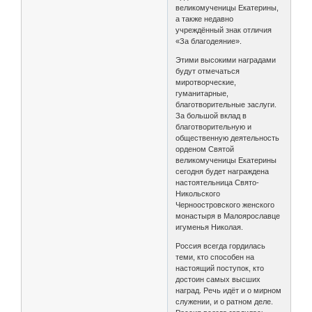
великомученицы Екатерины,
а также недавно
учреждённый знак отличия
«За благодеяние».
Этими высокими наградами
будут отмечаться
миротворческие,
гуманитарные,
благотворительные заслуги.
За большой вклад в
благотворительную и
общественную деятельность
орденом Святой
великомученицы Екатерины
сегодня будет награждена
настоятельница Свято-
Никольского
Черноостровского женского
монастыря в Малоярославце
игуменья Николая.
Россия всегда гордилась
теми, кто способен на
настоящий поступок, кто
достоин самых высших
наград. Речь идёт и о мирном
служении, и о ратном деле.