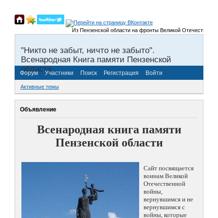
Из Пензенской области на фронты Великой Отечественной войн
"Никто не забыт, ничто не забыто".
Всенародная Книга памяти Пензенской
области.
Форум
Участники
Поиск
Регистрация
Войти
Активные темы
Объявление
Всенародная книга памяти
Пензенской области
Сайт посвящается
воинам Великой
Отечественной
войны,
вернувшимся и не
вернувшимся с
войны, которые