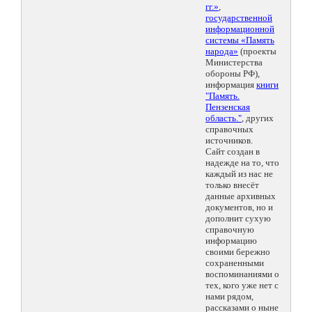
гг.»
,
государственной
информационной
системы «Память
народа»
(проекты
Министерства
обороны РФ),
информация
книги
"Память.
Пензенская
область."
, других
справочных
источников.
Сайт создан в
надежде на то, что
каждый из нас не
только внесёт
данные архивных
документов, но и
дополнит сухую
справочную
информацию
своими бережно
сохраненными
воспоминаниями о
тех, кого уже нет с
нами рядом,
рассказами о ныне