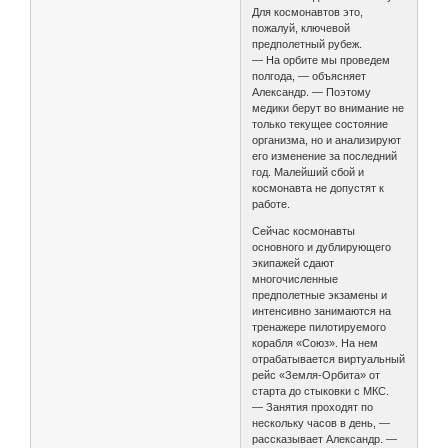
Для космонавтов это,
пожалуй, ключевой
предполетный рубеж.
— На орбите мы проведем
полгода, — объясняет
Александр. — Поэтому
медики берут во внимание не
только текущее состояние
организма, но и анализируют
его изменение за последний
год. Малейший сбой и
космонавта не допустят к
работе.
Сейчас космонавты
основного и дублирующего
экипажей сдают
многочисленные
предполетные экзамены и
интенсивно занимаются на
тренажере пилотируемого
корабля «Союз». На нем
отрабатывается виртуальный
рейс «Земля-Орбита» от
старта до стыковки с МКС.
— Занятия проходят по
нескольку часов в день, —
рассказывает Александр. —