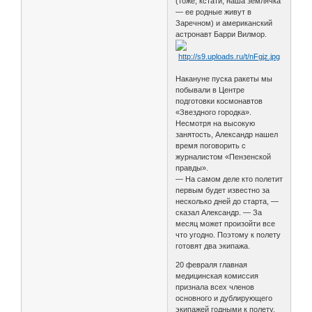
(тоже, кстати, наша землячка
— ее родные живут в
Заречном) и американский
астронавт Барри Вилмор.
Накануне пуска ракеты мы
побывали в Центре
подготовки космонавтов
«Звездного городка».
Несмотря на высокую
занятость, Александр нашел
время поговорить с
журналистом «Пензенской
правды».
— На самом деле кто полетит
первым будет известно за
несколько дней до старта, —
сказал Александр. — За
месяц может произойти все
что угодно. Поэтому к полету
готовят два экипажа.
20 февраля главная
медицинская комиссия
признала всех членов
основного и дублирующего
экипажей годными к полету.