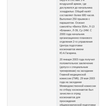
воздушной армии, где
дослужился до начальника
эскадрильи. Общий налёт
составляет более 680 часов.
Выполнил 250 прыжков с
парашютом. Освоил
самолёты «Вилга-35А», Л-13
«Бланик», Л-39, Су-24М. С
2000 года начальник
организационно-планового
отделения 2-го управления
Центра подготовки
космонавтов имени
Ю.А.Гагарина.
20 января 2003 года получил
положительное заключение
(допуск к специальным
тренировкам) на заседании
Главной медицинской
комиссии (ГМК). 29 мая 2003
года на заседании
Межведомственной комиссии
по отбору космонавтов был
зачислен в отряд
космонавтов для
прохождения
общекосмической подготовки