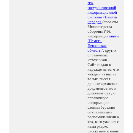
гг.»
,
государственной
информационной
системы «Память
народа»
(проекты
Министерства
обороны РФ),
информация
книги
"Память.
Пензенская
область."
, других
справочных
источников.
Сайт создан в
надежде на то, что
каждый из нас не
только внесёт
данные архивных
документов, но и
дополнит сухую
справочную
информацию
своими бережно
сохраненными
воспоминаниями о
тех, кого уже нет с
нами рядом,
рассказами о ныне