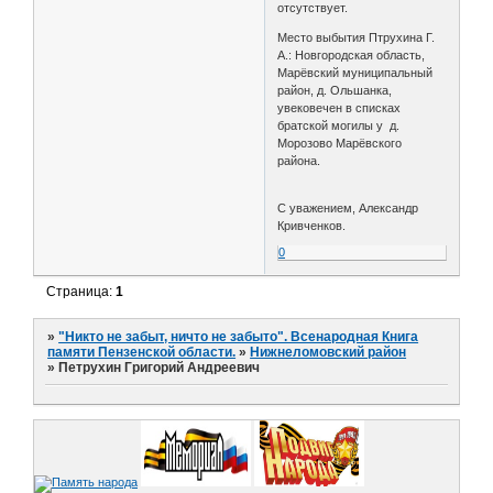
отсутствует.
Место выбытия Птрухина Г.
А.: Новгородская область,
Марёвский муниципальный
район, д. Ольшанка,
увековечен в списках
братской могилы у д.
Морозово Марёвского
района.
С уважением, Александр
Кривченков.
0
Страница:
1
»
"Никто не забыт, ничто не забыто". Всенародная Книга
памяти Пензенской области.
»
Нижнеломовский район
»
Петрухин Григорий Андреевич