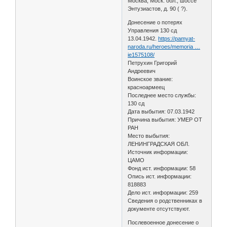
Москва, Моск. обл., шоссе
Энтузиастов, д. 90 ( ?).
Донесение о потерях
Управления 130 сд
13.04.1942.
https://pamyat-
naroda.ru/heroes/memoria …
ie1575108/
Петрухин Григорий
Андреевич
Воинское звание:
красноармеец
Последнее место службы:
130 сд
Дата выбытия: 07.03.1942
Причина выбытия: УМЕР ОТ
РАН
Место выбытия:
ЛЕНИНГРАДСКАЯ ОБЛ.
Источник информации:
ЦАМО
Фонд ист. информации: 58
Опись ист. информации:
818883
Дело ист. информации: 259
Сведения о родственниках в
документе отсутствуют.
Послевоенное донесение о