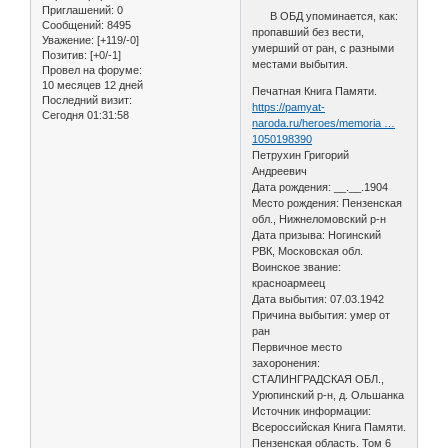
Приглашений:
0
В ОБД упоминается, как:
Сообщений:
8495
пропавший без вести,
Уважение:
[+119/-0]
умерший от ран, с разными
Позитив:
[+0/-1]
местами выбытия.
Провел на форуме:
10 месяцев 12 дней
Печатная Книга Памяти.
Последний визит:
https://pamyat-
Сегодня 01:31:58
naroda.ru/heroes/memoria …
1050198390
Петрухин Григорий
Андреевич
Дата рождения: __.__.1904
Место рождения: Пензенская
обл., Нижнеломовский р-н
Дата призыва: Ногинский
РВК, Московская обл.
Воинское звание:
красноармеец
Дата выбытия: 07.03.1942
Причина выбытия: умер от
ран
Первичное место
захоронения:
СТАЛИНГРАДСКАЯ ОБЛ.,
Урюпинский р-н, д. Ольшанка
Источник информации:
Всероссийская Книга Памяти.
Пензенская область. Том 6