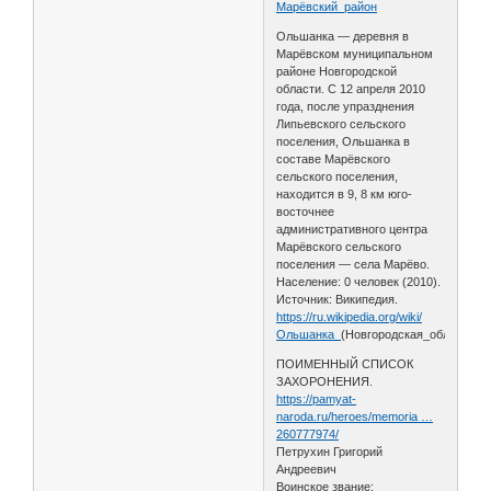
Марёвский_район
Ольшанка — деревня в
Марёвском муниципальном
районе Новгородской
области. С 12 апреля 2010
года, после упразднения
Липьевского сельского
поселения, Ольшанка в
составе Марёвского
сельского поселения,
находится в 9, 8 км юго-
восточнее
административного центра
Марёвского сельского
поселения — села Марёво.
Население: 0 человек (2010).
Источник: Википедия.
https://ru.wikipedia.org/wiki/
Ольшанка_
(Новгородская_область)
ПОИМЕННЫЙ СПИСОК
ЗАХОРОНЕНИЯ.
https://pamyat-
naroda.ru/heroes/memoria …
260777974/
Петрухин Григорий
Андреевич
Воинское звание: