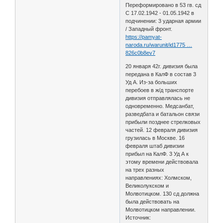
Переформировано в 53 гв. сд
С 17.02.1942 - 01.05.1942 в
подчинении: 3 ударная армии
/ Западный фронт.
https://pamyat-
naroda.ru/warunit/id1775 …
826c0b8ev7
20 января 42г. дивизия была
передана в КалФ в состав 3
Уд А. Из-за больших
перебоев в ж/д транспорте
дивизия отправлялась не
одновременно. Медсанбат,
разведбата и батальон связи
прибыли позднее стрелковых
частей. 12 февраля дивизия
грузилась в Москве. 16
февраля штаб дивизии
прибыл на КалФ. 3 Уд А к
этому времени действовала
на трех разных
направлениях: Холмском,
Великолукском и
Молвотицком. 130 сд должна
была действовать на
Молвотицком направлении.
Источник: