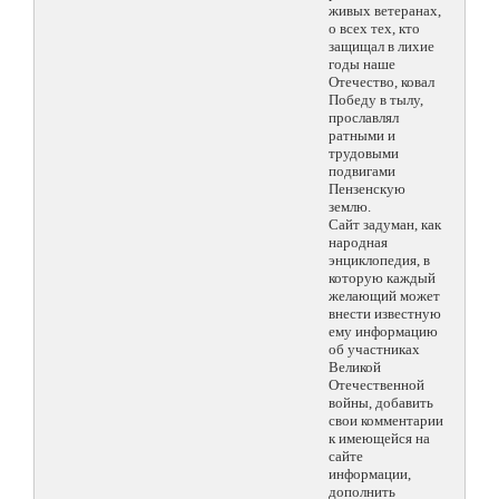
живых ветеранах,
о всех тех, кто
защищал в лихие
годы наше
Отечество, ковал
Победу в тылу,
прославлял
ратными и
трудовыми
подвигами
Пензенскую
землю.
Сайт задуман, как
народная
энциклопедия, в
которую каждый
желающий может
внести известную
ему информацию
об участниках
Великой
Отечественной
войны, добавить
свои комментарии
к имеющейся на
сайте
информации,
дополнить