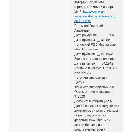
потерях Ногинского
городского ОВК 17 января
1947.
https://pamyat-
naroda.ru/heroes/memoria …
e60011758/
Петрухин Григорий
Андреевич
Дата рождения: __.__.1904
Дата призыва: __.01.1942
Ногинский РВК, Московская
обл., Ногинский р-н
Дата призыва: __.01.1942
Воинское звание: рядовой
Дата выбытия: __.04.1942
Причина выбытия: ПРОПАЛ
БЕЗ ВЕСТИ
Источник информации:
ЦАМО
Фонд ист. информации: 58
Опись ист. информации:
977520
Дело ист. информации: 43
Дополнительные сведения из
донесения: служил стрелком;
связь прекратилась с
февраля 1942, письмо с
дороги без адреса;
родственники: дочь-