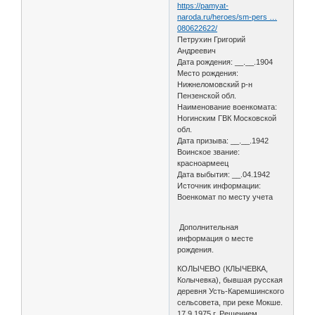
https://pamyat-
naroda.ru/heroes/sm-pers …
080622622/
Петрухин Григорий
Андреевич
Дата рождения: __.__.1904
Место рождения:
Нижнеломовский р-н
Пензенской обл.
Наименование военкомата:
Ногинским ГВК Московской
обл.
Дата призыва: __.__.1942
Воинское звание:
красноармеец
Дата выбытия: __.04.1942
Источник информации:
Военкомат по месту учета
Дополнительная
информация о месте
рождения.
КОЛЫЧЕВО (КЛЫЧЕВКА,
Колычевка), бывшая русская
деревня Усть-Каремшинского
сельсовета, при реке Мокше.
17.9.1975 г. Решением