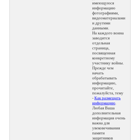
имеющуюся
информацию
фотографиями,
видеоматериалами
и другими
данными.
На каждого воина
заводится
отдельная
страница,
посвященная
конкретному
участнику войны.
Прежде чем
начать
обрабатывать
информацию,
прочитайте,
пожалуйста, тему
-
Как размещать
информацию
.
Любая Ваша
дополнительная
информация очень
важна для
увековечивания
памяти
защитников