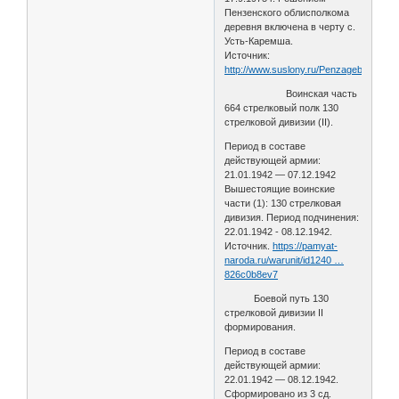
Пензенского облисполкома
деревня включена в черту с.
Усть-Каремша.
Источник:
http://www.suslony.ru/Penzagebiet/NLo
Воинская часть
664 стрелковый полк 130
стрелковой дивизии (II).
Период в составе
действующей армии:
21.01.1942 — 07.12.1942
Вышестоящие воинские
части (1): 130 стрелковая
дивизия. Период подчинения:
22.01.1942 - 08.12.1942.
Источник.
https://pamyat-
naroda.ru/warunit/id1240 …
826c0b8ev7
Боевой путь 130
стрелковой дивизии II
формирования.
Период в составе
действующей армии:
22.01.1942 — 08.12.1942.
Сформировано из 3 сд.