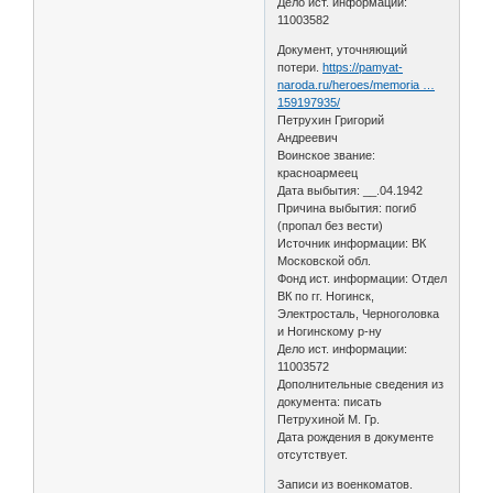
Дело ист. информации:
11003582
Документ, уточняющий
потери.
https://pamyat-
naroda.ru/heroes/memoria …
159197935/
Петрухин Григорий
Андреевич
Воинское звание:
красноармеец
Дата выбытия: __.04.1942
Причина выбытия: погиб
(пропал без вести)
Источник информации: ВК
Московской обл.
Фонд ист. информации: Отдел
ВК по гг. Ногинск,
Электросталь, Черноголовка
и Ногинскому р-ну
Дело ист. информации:
11003572
Дополнительные сведения из
документа: писать
Петрухиной М. Гр.
Дата рождения в документе
отсутствует.
Записи из военкоматов.