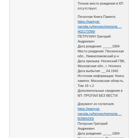
Точное место рождения в КП
отсутствует.
Печатная Книга Памяти.
https://pamyat-
naroda.ru/heroes/memoria …
402173395/
ПЕТРУХИН Григорий
Андреевич
Дата рождения: __.__.1904
Место рождения: Пензенская
обл., Нижнеломовский р-н
Дата призыва: Ногинский ГВК,
Московская обл., г. Ногинск
Дата выбытия: __.04.1942
Источник информации: Книга
памяти. Московская область.
Том 16 ч.2
Дополнительные сведения в
КП: ПРОПАЛ БЕЗ ВЕСТИ.
Документ из госпиталя.
https://pamyat-
naroda.ru/heroes/memoria …
l53984293/
Петрухин Григорий
Андреевич
Дата рождения: __.__.1904