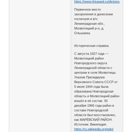
https://www.rkkawwii.ru/division/130sdf2
Первичное место
захоронения в донесении
госпиталя и в/ч:
Ленинградская обл.,
Молвотицкий р-н, д.
Ольшанка.
Историческая справка.
С августа 1927 года —
Молвотицкий район
Новгородского округа
Ленинградской области с
центром в селе Молвотицы.
Указом Президиума
Верховного Совета СССР от
5 июля 1944 года была
образована Новгородская
область и Молвотицкий район
вошёл в её состав. 30
декабря 1966 года район в
составе Новгородской
области был восстановлен,
как МАРЁВСКИЙ РАЙОН.
Источник: Википедия.
https://ru.wikipedia.org/wiki/