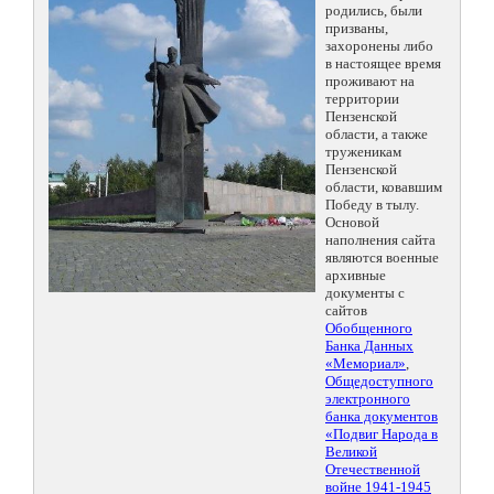
родились, были
призваны,
захоронены либо
в настоящее время
проживают на
территории
Пензенской
области, а также
труженикам
Пензенской
области, ковавшим
Победу в тылу.
Основой
наполнения сайта
являются военные
архивные
документы с
сайтов
Обобщенного
Банка Данных
«Мемориал»
,
Общедоступного
электронного
банка документов
«Подвиг Народа в
Великой
Отечественной
войне 1941-1945