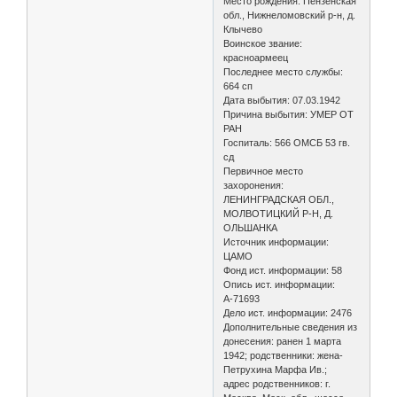
Место рождения: Пензенская
обл., Нижнеломовский р-н, д.
Клычево
Воинское звание:
красноармеец
Последнее место службы:
664 сп
Дата выбытия: 07.03.1942
Причина выбытия: УМЕР ОТ
РАН
Госпиталь: 566 ОМСБ 53 гв.
сд
Первичное место
захоронения:
ЛЕНИНГРАДСКАЯ ОБЛ.,
МОЛВОТИЦКИЙ Р-Н, Д.
ОЛЬШАНКА
Источник информации:
ЦАМО
Фонд ист. информации: 58
Опись ист. информации:
А-71693
Дело ист. информации: 2476
Дополнительные сведения из
донесения: ранен 1 марта
1942; родственники: жена-
Петрухина Марфа Ив.;
адрес родственников: г.