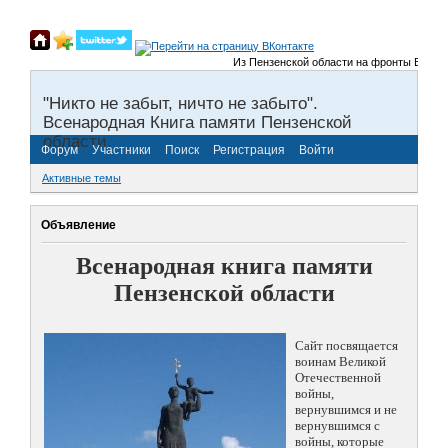
Из Пензенской области на фронты Великой О
"Никто не забыт, ничто не забыто".
Всенародная Книга памяти Пензенской
области.
Форум
Участники
Поиск
Регистрация
Войти
Активные темы
Объявление
Всенародная книга памяти
Пензенской области
Сайт посвящается
воинам Великой
Отечественной
войны,
вернувшимся и не
вернувшимся с
войны, которые