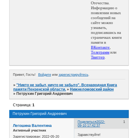
Отечества.
Информацию о
появлении новых
сообщений на
сайте можно
узнавать,
подписавшись на
страничках книги
памяти в
ВКонтакте
,
Телеграмм
или
Твиттер
.
Привет, Гость!
Войдите
или
зарегистрируйтесь
.
»
"Никто не забыт, ничто не забыто". Всенародная Книга
памяти Пензенской области.
»
Нижнеломовский район
»
Петрухин Григорий Андреевич
Страница:
1
Петрухин Григорий Андреевич
Поделиться
2022-
1
Легошина Валентина
09-10 17:42:37
Активный участник
Здравствуйте!
Зарегистрирован
: 2022-05-20