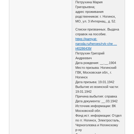
Петрухина Мария
Григорьевна;
адрес проживания
родственников: г. Ногинск,
МО, ул. 3 Интернац., д. 52.
Списки призванных. Выдача
справок на пособие.
https://pamyat-
naroda.ru/heroes/rvk-che …
t40286439/
Петрухин Григорий
Андреевич
Дата рождения: __.__.1904
Место призыва: Ногинский
ГВК, Московская обл., г.
Ногинск
Дата призыва: 19.01.1942
Выбытие из воинской части:
19.01.1942
Причина выбытия: справка
Дата документа: __.03.1942
Источник информации: ВК
Московской обл.
Фонд ист. информации: Отдел
по гг. Ногинск, Электросталь,
Черноголовка и Ногинскому
р-ну