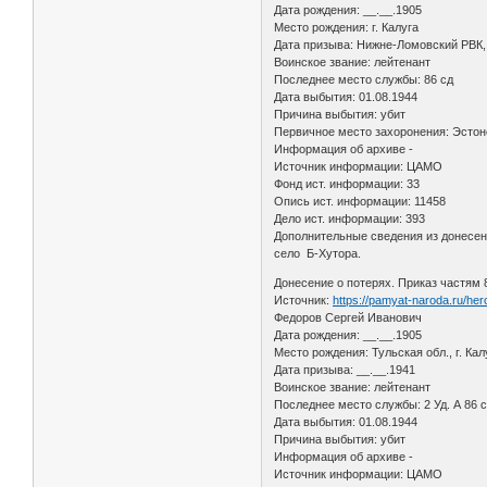
Дата рождения: __.__.1905
Место рождения: г. Калуга
Дата призыва: Нижне-Ломовский РВК,
Воинское звание: лейтенант
Последнее место службы: 86 сд
Дата выбытия: 01.08.1944
Причина выбытия: убит
Первичное место захоронения: Эстонс
Информация об архиве -
Источник информации: ЦАМО
Фонд ист. информации: 33
Опись ист. информации: 11458
Дело ист. информации: 393
Дополнительные сведения из донесени
село Б-Хутора.
Донесение о потерях. Приказ частям 
Источник:
https://pamyat-naroda.ru/he
Федоров Сергей Иванович
Дата рождения: __.__.1905
Место рождения: Тульская обл., г. Кал
Дата призыва: __.__.1941
Воинское звание: лейтенант
Последнее место службы: 2 Уд. А 86 с
Дата выбытия: 01.08.1944
Причина выбытия: убит
Информация об архиве -
Источник информации: ЦАМО