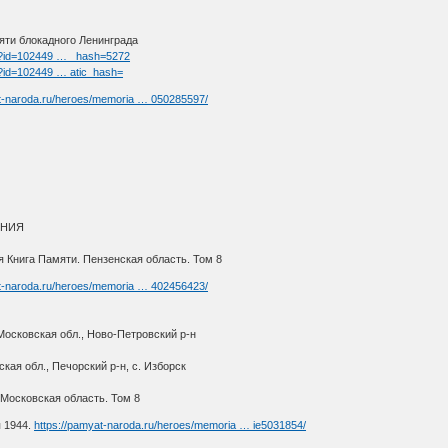
мяти блокадного Ленинграда
d/?id=102449 … _hash=5272
d/?id=102449 … atic_hash=
at-naroda.ru/heroes/memoria … 050285597/
ОНИЯ
 Книга Памяти. Пензенская область. Том 8
at-naroda.ru/heroes/memoria … 402456423/
Московская обл., Ново-Петровский р-н
кая обл., Печорский р-н, с. Изборск
 Московская область. Том 8
я 1944.
https://pamyat-naroda.ru/heroes/memoria … ie5031854/