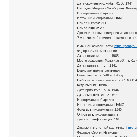
Дата окончания службы: 01.08.1944
Награды: Медаль «За оборону Ленинг
Информация об архиве -
Источник информации: ЦАМО
Номер шкафа: 214
Номер ящика: 29
Дополнительные сведения из донесени
? м-ц, число ) служил в должности на
Именной список части.
https://pamyat
Федоров Сергей Иванович
Дата рождения: __.__.1905
Место рождения: Тульская обл., г. Кал
Дата призыва: __.__.1941
Воинское звание: лейтенант
Воинская часть: 248 ап 86 сд
Выбытие из воинской части: 01.08.19
Куда выбыл: Погиб
Дата прибытия: 15.04.1944
Дата выбытия: 01.08.1944
Информация об архиве -
Источник информации: ЦАМО
Фонд ист. информации: 1243
Опись ист. информации: 2
Дело ист. информации: 101
Документ в учетной картотеке.
https:
Федоров Сергей Иванович