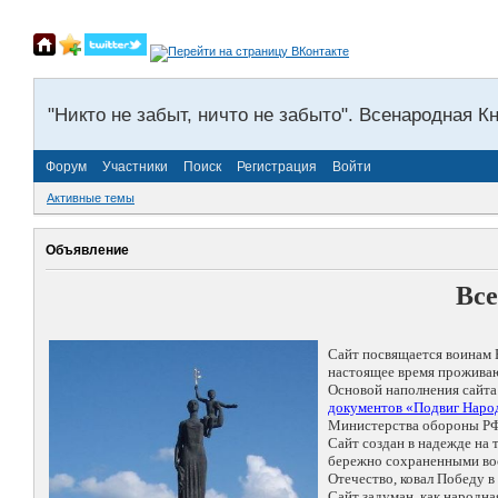
"Никто не забыт, ничто не забыто". Всенародная К
Форум
Участники
Поиск
Регистрация
Войти
Активные темы
Объявление
Все
Сайт посвящается воинам 
настоящее время проживаю
Основой наполнения сайта
документов «Подвиг Народ
Министерства обороны РФ
Сайт создан в надежде на
бережно сохраненными восп
Отечество, ковал Победу 
Сайт задуман, как народн