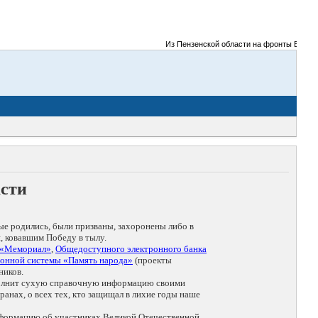
Из Пензенской области на фронты Великой От
асти
ые родились, были призваны, захоронены либо в
, ковавшим Победу в тылу.
 «Мемориал»
,
Общедоступного электронного банка
онной системы «Память народа»
(проекты
ников.
дополнит сухую справочную информацию своими
анах, о всех тех, кто защищал в лихие годы наше
нформацию об участниках Великой Отечественной