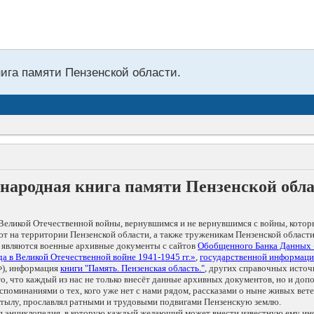
нига памяти Пензенской области.
народная книга памяти Пензенской обл
Великой Отечественной войны, вернувшимся и не вернувшимся с войны, котор
т на территории Пензенской области, а также труженикам Пензенской области
 являются военные архивные документы с сайтов
Обобщенного Банка Данных
а в Великой Отечественной войне 1941-1945 гг.»
,
государственной информаци
), информация
книги "Память. Пензенская область."
, других справочных источ
 то, что каждый из нас не только внесёт данные архивных документов, но и 
оминаниями о тех, кого уже нет с нами рядом, рассказами о ныне живых ветер
в тылу, прославлял ратными и трудовыми подвигами Пензенскую землю.
ая энциклопедия, в которую каждый желающий может внести известную ему и