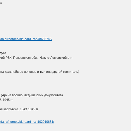
44
oda.ru/heroes/kld-card_ran48666745/
луга
кий РВК, Пензенская обл., Нижне-Ломовский р-н
 на дальнейшее лечение в тыл или другой госпиталь)
(Архив военно-медицинских документов)
3-1945 гг
я картотека. 1943-1945 гг
oda.ru/heroes/kld-card_ran102910631/