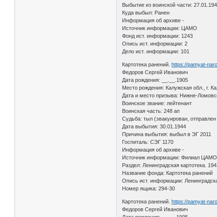
Выбытие из воинской части: 27.01.19
Куда выбыл: Ранен
Информация об архиве -
Источник информации: ЦАМО
Фонд ист. информации: 1243
Опись ист. информации: 2
Дело ист. информации: 101
Картотека ранений.
https://pamyat-nar
Федоров Сергей Иванович
Дата рождения: __.__.1905
Место рождения: Калужская обл., г. Ка
Дата и место призыва: Нижне-Ломовс
Воинское звание: лейтенант
Воинская часть: 248 ап
Судьба: тыл (эвакуирован, отправлен
Дата выбытия: 30.01.1944
Причина выбытия: выбыл в ЭГ 2011
Госпиталь: СЭГ 1170
Информация об архиве -
Источник информации: Филиал ЦАМО 
Раздел: Ленинградская картотека. 194
Название фонда: Картотека ранений
Опись ист. информации: Ленинградска
Номер ящика: 294-30
Картотека ранений.
https://pamyat-nar
Федоров Сергей Иванович
Дата рождения: __.__.1905