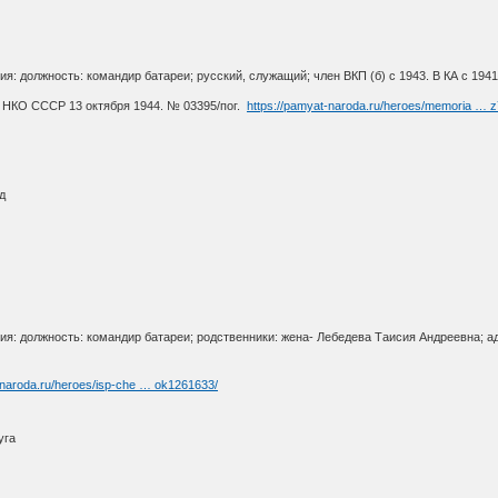
я: должность: командир батареи; русский, служащий; член ВКП (б) с 1943. В КА с 1941
К НКО СССР 13 октября 1944. № 03395/пог.
https://pamyat-naroda.ru/heroes/memoria … 
д
я: должность: командир батареи; родственники: жена- Лебедева Таисия Андреевна; адр
-naroda.ru/heroes/isp-che … ok1261633/
уга