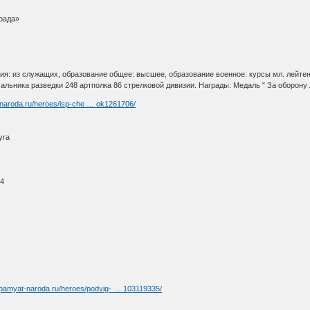
рада»
я: из служащих, образование общее: высшее, образование военное: курсы мл. лейтенан
чальника разведки 248 артполка 86 стрелковой дивизии. Награды: Медаль " За оборону 
-naroda.ru/heroes/isp-che … ok1261706/
уга
44
//pamyat-naroda.ru/heroes/podvig- … 103119335/