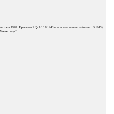
тов в 1940. Приказом 2 Уд.А 16.8.1943 присвоено звание лейтенант. В 1943 (
Ленинграда ".