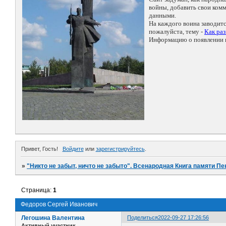
войны, добавить свои ко
данными.
На каждого воина заводит
пожалуйста, тему -
Как ра
Информацию о появлении н
Привет, Гость!
Войдите
или
зарегистрируйтесь
.
»
"Никто не забыт, ничто не забыто". Всенародная Книга памяти Пе
Страница:
1
Федоров Сергей Иванович
Легошина Валентина
Поделиться
2022-09-27 17:26:56
Активный участник