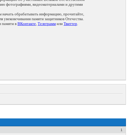
цию фотографиями, видеоматериалами и другими
ем начать обрабатывать информацию, прочитайте,
я увековечивания памяти защитников Отечества.
и памяти в
ВКонтакте
,
Телеграмм
или
Твиттер
.
1