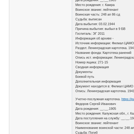
Место рождения: г. Камра
Воинское звание: лейтенант
Воинская часть: 248 ап 86 сд
Судьба: выписан
Дата выбытия: 03.02.1944
Причина выбытия: выбыл в 9 БВ
Госпиталь: ЭГ 2011
Информация об архиве -
Источник информации: Филиал ЦАМО 
Раздел: Ленинградская картотека. 194
Название фонда: Картотека ранений
Опись ист. информации: Ленинградска
Номер ящика: 271-15
Сводная информация
Документы
Боевой путь
Дополнительная информация
Документ находится в: Филиал ЦАМО 
Опись: Ленинградская картотека. 194
Учетно-послужная картотека.
https://
Федоров Сергей Иванович
Дата рождения: __.__.1905
Место рождения: Калужская обл., г. Ка
Дата поступления на службу: __.__.1
Воинское звание: лейтенант
Наименование воинской части: 248 ап 
Судьба: Погиб