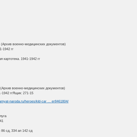
(Архив военно-медицинских документов)
1-1942 гг
я картотека. 1941-1942 гг
(Архив военно-медицинских документов)
1-1942 ггЯщик: 271-15
pamyat-naroda.ru/heroes/kld-car … er8461804/
луга
941
86 сд, 334 ап 142 сд