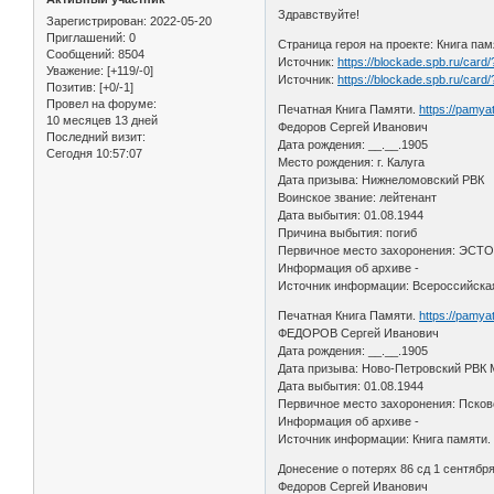
Здравствуйте!
Зарегистрирован
: 2022-05-20
Приглашений:
0
Страница героя на проекте: Книга па
Сообщений:
8504
Источник:
https://blockade.spb.ru/car
Уважение:
[+119/-0]
Источник:
https://blockade.spb.ru/car
Позитив:
[+0/-1]
Провел на форуме:
Печатная Книга Памяти.
https://pamy
10 месяцев 13 дней
Федоров Сергей Иванович
Последний визит:
Дата рождения: __.__.1905
Сегодня 10:57:07
Место рождения: г. Калуга
Дата призыва: Нижнеломовский РВК
Воинское звание: лейтенант
Дата выбытия: 01.08.1944
Причина выбытия: погиб
Первичное место захоронения: ЭСТ
Информация об архиве -
Источник информации: Всероссийская
Печатная Книга Памяти.
https://pamy
ФЕДОРОВ Сергей Иванович
Дата рождения: __.__.1905
Дата призыва: Ново-Петровский РВК 
Дата выбытия: 01.08.1944
Первичное место захоронения: Псковс
Информация об архиве -
Источник информации: Книга памяти.
Донесение о потерях 86 сд 1 сентябр
Федоров Сергей Иванович