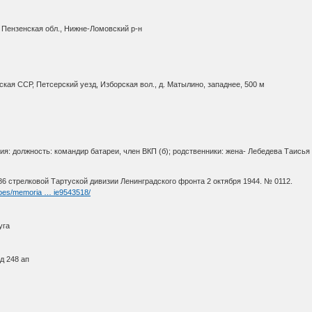
 Пензенская обл., Нижне-Ломовский р-н
кая ССР, Петсерский уезд, Изборская вол., д. Матылино, западнее, 500 м
я: должность: командир батареи, член ВКП (б); родственники: жена- Лебедева Таисья
86 стрелковой Тартуской дивизии Ленинградского фронта 2 октября 1944. № 0112.
roes/memoria … ie9543518/
уга
д 248 ап