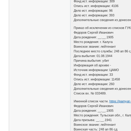
Фонд ист. информации: 309
Опись ист. информации: 4106
Дело ист. информации: 96
Дело ист. информации: 393
Дополнительные сведения из донесени
Приказ об исключении из списков ГУ
Федоров Сергей Иванович
Дата рождения: __.__.1905
Место рождения: г. Калуга
Воинское звание: лейтенант
Последнее место службы: 248 ап 86 с
Дата выбытия: 01.08.1944
Причина выбытия: убит
Информация об архиве -
Источник информации: ЦАМО
Фонд ист. информации: 33
Опись ист. информации: 11458
Дело ист. информации: 260
Дополнительные сведения из донесени
Список вх. № 033489.
Именной список части.
https://pamyat
Федоров Сергей Иванович
Дата рождения: __.__.1905
Место рождения: Тульская обл., г. Кал
Дата призыва: __.__.1941
Воинское звание: лейтенант
Воинская часть: 248 ап 86 сд