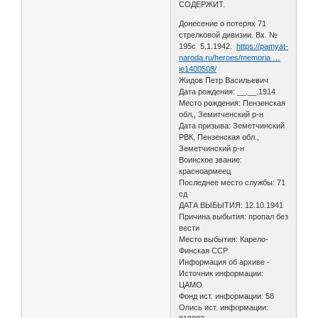
СОДЕРЖИТ.
Донесение о потерях 71
стрелковой дивизии. Вх. №
195с 5.1.1942.
https://pamyat-
naroda.ru/heroes/memoria …
ie1400508/
Жидов Петр Васильевич
Дата рождения: __.__.1914
Место рождения: Пензенская
обл., Земитченский р-н
Дата призыва: Земетчинский
РВК, Пензенская обл.,
Земетчинский р-н
Воинское звание:
красноармеец
Последнее место службы: 71
сд
ДАТА ВЫБЫТИЯ: 12.10.1941
Причина выбытия: пропал без
вести
Место выбытия: Карело-
Финская ССР
Информация об архиве -
Источник информации:
ЦАМО
Фонд ист. информации: 58
Опись ист. информации: