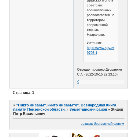
Братская могила
советских
военнопленных
располагается на
территории
современной
тюрьмы
Наараярви.
Источник:
https://www.sgvavia.ru/forum/956
9795-1
Отредактировано Дворянкин
С.А. (2022-10-15 22:23:16)
0
Страница:
1
»
"Никто не забыт, ничто не забыто". Всенародная Книга
памяти Пензенской области.
»
Земетчинский район
»
Жидов
Петр Васильевич
создать бесплатный форум