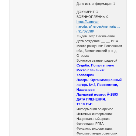
Дело ист. информации: 1
ДОКУМЕНТ О
ВОЕННОПЛЕННЫХ.
https://pamyat-
naroda.ru/heroes/memoria …
n91702398/
Жидов Петр Васильевич
Дата рождения: __.__.1914
Место рождения: Пензенская
обл., Земетчинский р-н, д.
Отрома
Воинское звание: рядовой
Судьба: Попал в плен
Место пленения:
Хаапаярви
Лагерь: Организационный
лагерь № 2, Пиексямяки,
Наараярви
Лагерный номер: Ä-2593
ДАТА ПЛЕНЕНИЯ:
13.10.1941
Информация об архиве -
Источник информации:
Национальный архив
Финляндии; РГВА
Фонд ист. информации:
Финские лагеря советских