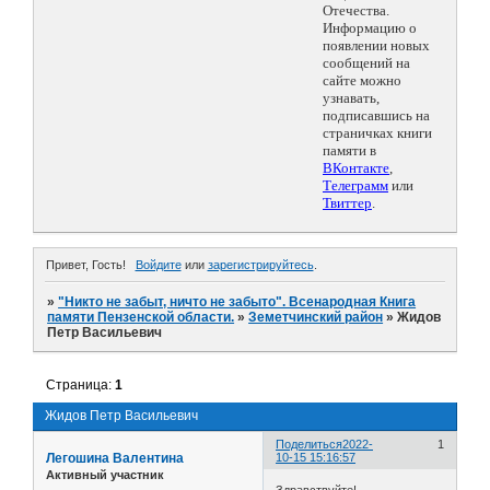
Отечества.
Информацию о
появлении новых
сообщений на
сайте можно
узнавать,
подписавшись на
страничках книги
памяти в
ВКонтакте
,
Телеграмм
или
Твиттер
.
Привет, Гость!
Войдите
или
зарегистрируйтесь
.
»
"Никто не забыт, ничто не забыто". Всенародная Книга
памяти Пензенской области.
»
Земетчинский район
»
Жидов
Петр Васильевич
Страница:
1
Жидов Петр Васильевич
Поделиться
2022-
1
Легошина Валентина
10-15 15:16:57
Активный участник
Здравствуйте!