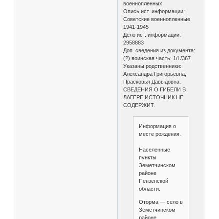
военнопленных
Опись ист. информации:
Советские военнопленные
1941-1945
Дело ист. информации:
2958883
Доп. сведения из документа:
(?) воинская часть: 1/I /367
Указаны родственники:
Александра Григорьевна,
Прасковья Давыдовна.
СВЕДЕНИЯ О ГИБЕЛИ В
ЛАГЕРЕ ИСТОЧНИК НЕ
СОДЕРЖИТ.
Информация о
месте рождения.
Населенные
пункты
Земетчинском
районе
Пензенской
области.
Оторма — село в
Земетчинском
районе