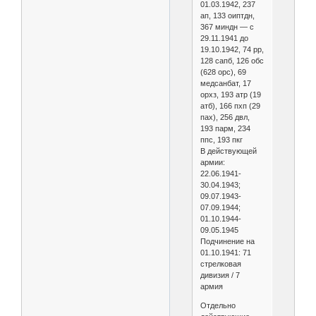
01.03.1942, 237
ап, 133 оиптдн,
367 миндн — с
29.11.1941 до
19.10.1942, 74 рр,
128 сапб, 126 обс
(628 орс), 69
медсанбат, 17
орхз, 193 атр (19
атб), 166 пхп (29
пах), 256 двл,
193 парм, 234
ппс, 193 пкг
В действующей
армии:
22.06.1941-
30.04.1943;
09.07.1943-
07.09.1944;
01.10.1944-
09.05.1945
Подчинение на
01.10.1941: 71
стрелковая
дивизия / 7
армия
Отдельно