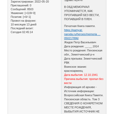
Зарегистрирован
: 2022-05-20
Приглашений:
0
В ОБД МЕМОРИАЛ
Сообщений:
8503
УПОМИНАЕТСЯ, КАК:
Уважение:
[+119/-0]
ПРОПАВШИЙ БЕЗ ВЕСТИ,
Позитив:
[+0/-1]
ПОПАВШИЙ В ПЛЕН.
Провел на форуме:
10 месяцев 13 дней
Печатная Книга памяти.
Последний визит:
https://pamyat-
Сегодня 02:45:14
naroda.ru/heroes/memoria …
050217896/
Жидов Петр Васильевич
Дата рождения: __.__.1914
Место рождения: Пензенская
обл., Земетчинский р-н
Дата призыва: Земетчинский
РВК
Воинское звание:
красноармеец
Дата выбытия: 12.10.1941
Причина выбытия: пропал без
вести
Информация об архиве -
Источник информации:
Всероссийская Книга Памяти.
Пензенская область. Том 3
СВЕДЕНИЯ О КОНКРЕТНОМ
МЕСТЕ РОЖДЕНИЯ,
ВЫБЫТИЯ ИСТОЧНИК НЕ