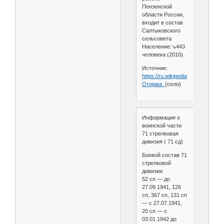
Пензенской
области России,
входит в состав
Салтыковского
сельсовета
Население:↘443
человека (2010).
Источник:
https://ru.wikipedia.org/wiki/
Оторма_
(село)
Информация о
воинской части
71 стрелковая
дивизия ( 71 сд)
Боевой состав 71
стрелковой
дивизии
52 сп — до
27.09.1941, 126
сп, 367 сп, 131 сп
— с 27.07.1941,
20 сп — с
03.01.1942 до