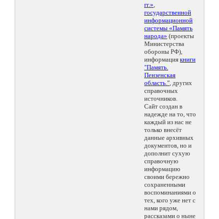
гг.»
,
государственной
информационной
системы «Память
народа»
(проекты
Министерства
обороны РФ),
информация
книги
"Память.
Пензенская
область."
, других
справочных
источников.
Сайт создан в
надежде на то, что
каждый из нас не
только внесёт
данные архивных
документов, но и
дополнит сухую
справочную
информацию
своими бережно
сохраненными
воспоминаниями о
тех, кого уже нет с
нами рядом,
рассказами о ныне