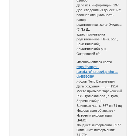
818883
Дело ист. информации: 197
Доп. сведения из донесения:
военная специальность:
сапер;
родственники: жена- Жидова
(? П.) Д.;
адрес проживания
родственников: Пенз. обл.,
Земетчинский(
Земитчинский) р-н,
Островский с/с.
Именной список части.
https://pamyat-
naroda.ru/heroes/isp-che …
ok4859099/
Жидов Петр Васильевич
Дата рождения: __.__.1914
Место призыва: Зареченский
РВК, Тульская обл., г. Тула,
Зареченский р-н
Воинская часть: 367 сп 71 сд
Информация об архиве -
Источник информации:
ЦАМО
Фонд ист. информации: 6977
Опись ист. информации:
74170с