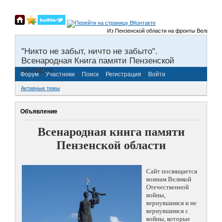
Из Пензенской области на фронты Великой Отеч
"Никто не забыт, ничто не забыто".
Всенародная Книга памяти Пензенской
области.
Форум
Участники
Поиск
Регистрация
Войти
Активные темы
Объявление
Всенародная книга памяти
Пензенской области
Сайт посвящается
воинам Великой
Отечественной
войны,
вернувшимся и не
вернувшимся с
войны, которые