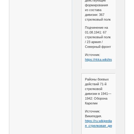
действующие
формирования
из состава
дивизии: 367
стрелковый полк
Подчинение на
01.08.1941: 67
стрелковый полк
/ 23 армия /
Северный фронт
Источник:
https://rkka.wiki/index.php/71_
Районы боевых
действий 71-й
стрелковой
дивизии в 1941—
1942: Оборона
Карелии
Источник:
Википедия.
https://ru.wikipedia.org/wiki/71-
я_стрелковая_дивизия