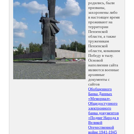
родились, были
призваны,
захоронены либо
в настоящее время
проживают на
территории
Пензенской
области, а также
труженикам
Пензенской
области, ковавшим
Победу в тылу.
Основой
наполнения сайта
являются военные
архивные
документы с
сайтов
Обобщенного
Банка Данных
«Мемориал»
,
Общедоступного
электронного
банка документов
«Подвиг Народа в
Великой
Отечественной
войне 1941-1945