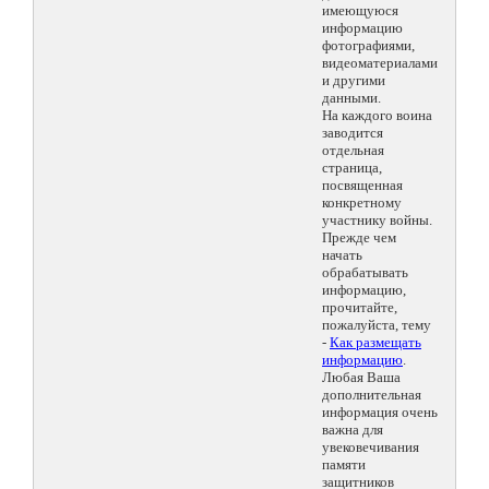
имеющуюся
информацию
фотографиями,
видеоматериалами
и другими
данными.
На каждого воина
заводится
отдельная
страница,
посвященная
конкретному
участнику войны.
Прежде чем
начать
обрабатывать
информацию,
прочитайте,
пожалуйста, тему
-
Как размещать
информацию
.
Любая Ваша
дополнительная
информация очень
важна для
увековечивания
памяти
защитников