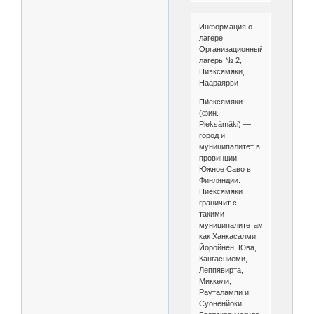
Информация о
лагере:
Организационный
лагерь № 2,
Пиэксямяки,
Наараярви
Пи́ексямяки
(фин.
Pieksämäki) —
город и
муниципалитет в
провинции
Южное Саво в
Финляндии.
Пиексямяки
граничит с
такими
муниципалитетами,
как Ханкасалми,
Йоройнен, Юва,
Кангасниеми,
Леппявирта,
Миккели,
Рауталампи и
Суоненйоки.