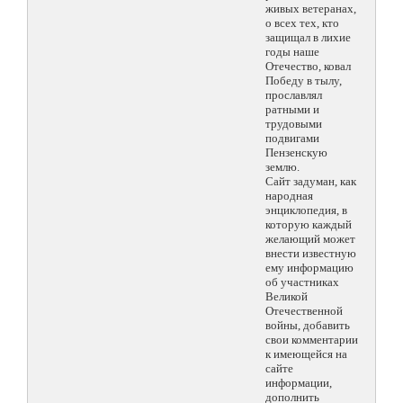
живых ветеранах,
о всех тех, кто
защищал в лихие
годы наше
Отечество, ковал
Победу в тылу,
прославлял
ратными и
трудовыми
подвигами
Пензенскую
землю.
Сайт задуман, как
народная
энциклопедия, в
которую каждый
желающий может
внести известную
ему информацию
об участниках
Великой
Отечественной
войны, добавить
свои комментарии
к имеющейся на
сайте
информации,
дополнить