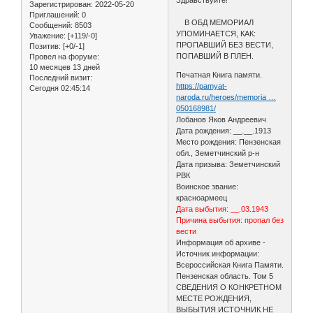
Зарегистрирован
: 2022-05-20
Приглашений:
0
В ОБД МЕМОРИАЛ
Сообщений:
8503
УПОМИНАЕТСЯ, КАК:
Уважение:
[+119/-0]
ПРОПАВШИЙ БЕЗ ВЕСТИ,
Позитив:
[+0/-1]
ПОПАВШИЙ В ПЛЕН.
Провел на форуме:
10 месяцев 13 дней
Печатная Книга памяти.
Последний визит:
https://pamyat-
Сегодня 02:45:14
naroda.ru/heroes/memoria …
050168981/
Лобанов Яков Андреевич
Дата рождения: __.__.1913
Место рождения: Пензенская
обл., Земетчинский р-н
Дата призыва: Земетчинский
РВК
Воинское звание:
красноармеец
Дата выбытия: __.03.1943
Причина выбытия: пропал без
вести
Информация об архиве -
Источник информации:
Всероссийская Книга Памяти.
Пензенская область. Том 5
СВЕДЕНИЯ О КОНКРЕТНОМ
МЕСТЕ РОЖДЕНИЯ,
ВЫБЫТИЯ ИСТОЧНИК НЕ