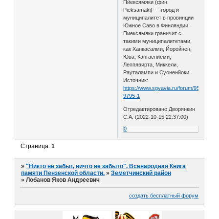
Пи́ексямяки (фин.
Pieksämäki) — город и
муниципалитет в провинции
Южное Саво в Финляндии.
Пиексямяки граничит с
такими муниципалитетами,
как Ханкасалми, Йоройнен,
Юва, Кангасниеми,
Леппявирта, Миккели,
Рауталампи и Суоненйоки.
Источник:
https://www.sgvavia.ru/forum/956-
9795-1
Отредактировано Дворянкин
С.А. (2022-10-15 22:37:00)
0
Страница:
1
»
"Никто не забыт, ничто не забыто". Всенародная Книга
памяти Пензенской области.
»
Земетчинский район
»
Лобанов Яков Андреевич
создать бесплатный форум