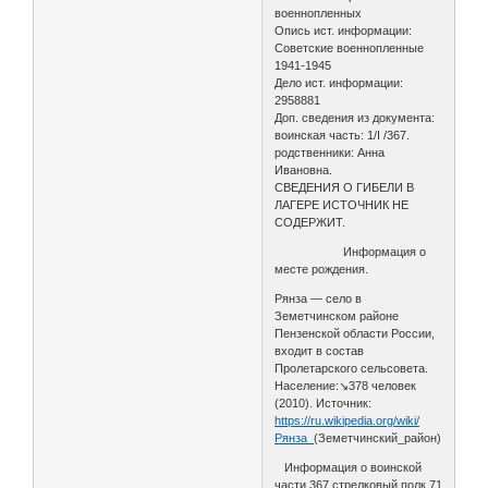
военнопленных
Опись ист. информации:
Советские военнопленные
1941-1945
Дело ист. информации:
2958881
Доп. сведения из документа:
воинская часть: 1/I /367.
родственники: Анна
Ивановна.
СВЕДЕНИЯ О ГИБЕЛИ В
ЛАГЕРЕ ИСТОЧНИК НЕ
СОДЕРЖИТ.
Информация о
месте рождения.
Рянза — село в
Земетчинском районе
Пензенской области России,
входит в состав
Пролетарского сельсовета.
Население:↘378 человек
(2010). Источник:
https://ru.wikipedia.org/wiki/
Рянза_
(Земетчинский_район)
Информация о воинской
части 367 стрелковый полк 71