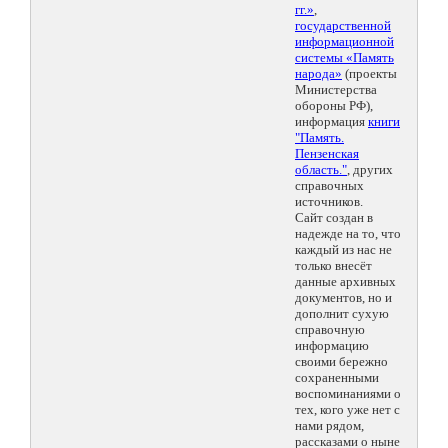
гг.»
,
государственной
информационной
системы «Память
народа»
(проекты
Министерства
обороны РФ),
информация
книги
"Память.
Пензенская
область."
, других
справочных
источников.
Сайт создан в
надежде на то, что
каждый из нас не
только внесёт
данные архивных
документов, но и
дополнит сухую
справочную
информацию
своими бережно
сохраненными
воспоминаниями о
тех, кого уже нет с
нами рядом,
рассказами о ныне