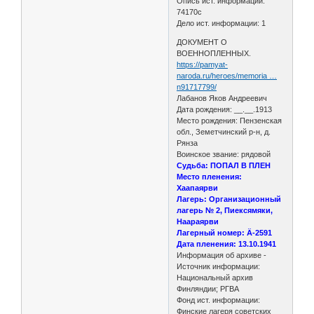
Опись ист. информации:
74170с
Дело ист. информации: 1
ДОКУМЕНТ О
ВОЕННОПЛЕННЫХ.
https://pamyat-
naroda.ru/heroes/memoria …
n91717799/
Лабанов Яков Андреевич
Дата рождения: __.__.1913
Место рождения: Пензенская
обл., Земетчинский р-н, д.
Рянза
Воинское звание: рядовой
Судьба: ПОПАЛ В ПЛЕН
Место пленения:
Хаапаярви
Лагерь: Организационный
лагерь № 2, Пиексямяки,
Наараярви
Лагерный номер: Ä-2591
Дата пленения: 13.10.1941
Информация об архиве -
Источник информации:
Национальный архив
Финляндии; РГВА
Фонд ист. информации:
Финские лагеря советских