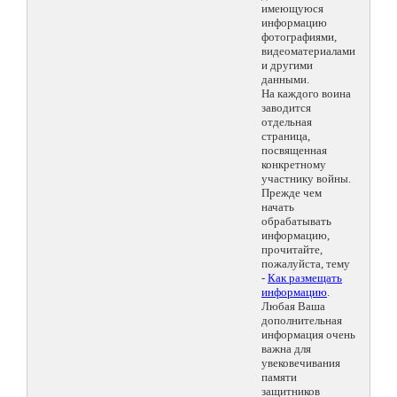
имеющуюся
информацию
фотографиями,
видеоматериалами
и другими
данными.
На каждого воина
заводится
отдельная
страница,
посвященная
конкретному
участнику войны.
Прежде чем
начать
обрабатывать
информацию,
прочитайте,
пожалуйста, тему
-
Как размещать
информацию
.
Любая Ваша
дополнительная
информация очень
важна для
увековечивания
памяти
защитников