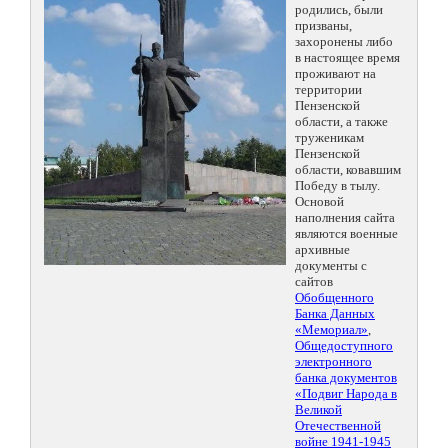
родились, были
призваны,
захоронены либо
в настоящее время
проживают на
территории
Пензенской
области, а также
труженикам
Пензенской
области, ковавшим
Победу в тылу.
Основой
наполнения сайта
являются военные
архивные
документы с
сайтов
Обобщенного
Банка Данных
«Мемориал»
,
Общедоступного
электронного
банка документов
«Подвиг Народа в
Великой
Отечественной
войне 1941-1945