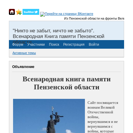
Из Пензенской области на фронты Великой Отеч
"Никто не забыт, ничто не забыто".
Всенародная Книга памяти Пензенской
области.
Форум
Участники
Поиск
Регистрация
Войти
Активные темы
Объявление
Всенародная книга памяти
Пензенской области
Сайт посвящается
воинам Великой
Отечественной
войны,
вернувшимся и не
вернувшимся с
войны, которые