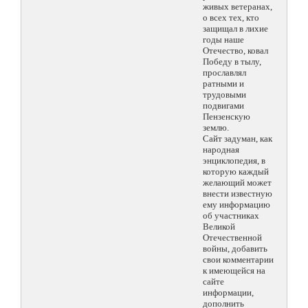
живых ветеранах,
о всех тех, кто
защищал в лихие
годы наше
Отечество, ковал
Победу в тылу,
прославлял
ратными и
трудовыми
подвигами
Пензенскую
землю.
Сайт задуман, как
народная
энциклопедия, в
которую каждый
желающий может
внести известную
ему информацию
об участниках
Великой
Отечественной
войны, добавить
свои комментарии
к имеющейся на
сайте
информации,
дополнить