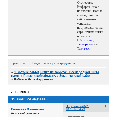
Отечества.
Информацию о
появлении новых
сообщений на
сайте можно
узнавать,
подписавшись на
страничках книги
памяти в
ВКонтакте
,
Телеграмм
или
Твиттер
.
Привет, Гость!
Войдите
или
зарегистрируйтесь
.
»
"Никто не забыт, ничто не забыто". Всенародная Книга
памяти Пензенской области.
»
Земетчинский район
»
Лобанов Яков Андреевич
Страница:
1
Лобанов Яков Андреевич
Поделиться
2022-
1
Легошина Валентина
10-15 16:04:23
Активный участник
Здравствуйте!