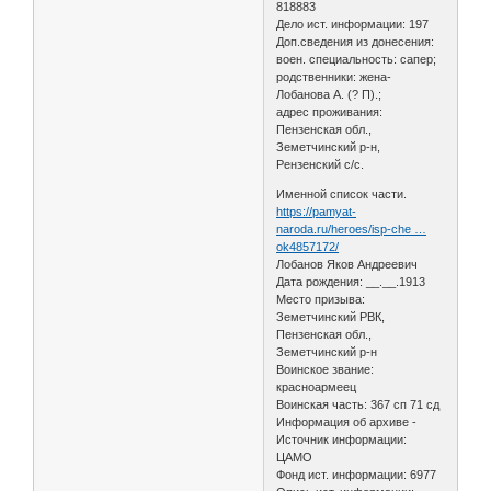
818883
Дело ист. информации: 197
Доп.сведения из донесения:
воен. специальность: сапер;
родственники: жена-
Лобанова А. (? П).;
адрес проживания:
Пензенская обл.,
Земетчинский р-н,
Рензенский с/с.
Именной список части.
https://pamyat-
naroda.ru/heroes/isp-che …
ok4857172/
Лобанов Яков Андреевич
Дата рождения: __.__.1913
Место призыва:
Земетчинский РВК,
Пензенская обл.,
Земетчинский р-н
Воинское звание:
красноармеец
Воинская часть: 367 сп 71 сд
Информация об архиве -
Источник информации:
ЦАМО
Фонд ист. информации: 6977