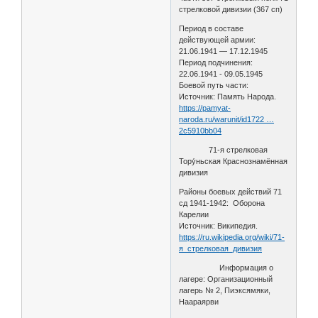
стрелковой дивизии (367 сп)
Период в составе
действующей армии:
21.06.1941 — 17.12.1945
Период подчинения:
22.06.1941 - 09.05.1945
Боевой путь части:
Источник: Память Народа.
https://pamyat-
naroda.ru/warunit/id1722 …
2c5910bb04
71-я стрелковая
Тору́ньская Краснознамённая
дивизия
Районы боевых действий 71
сд 1941-1942: Оборона
Карелии
Источник: Википедия.
https://ru.wikipedia.org/wiki/71-
я_стрелковая_дивизия
Информация о
лагере: Организационный
лагерь № 2, Пиэксямяки,
Наараярви