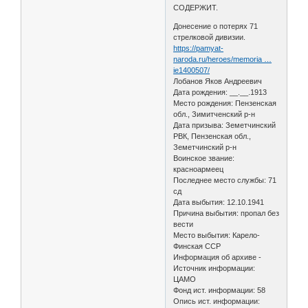
СОДЕРЖИТ.
Донесение о потерях 71
стрелковой дивизии.
https://pamyat-
naroda.ru/heroes/memoria …
ie1400507/
Лобанов Яков Андреевич
Дата рождения: __.__.1913
Место рождения: Пензенская
обл., Зимитченский р-н
Дата призыва: Земетчинский
РВК, Пензенская обл.,
Земетчинский р-н
Воинское звание:
красноармеец
Последнее место службы: 71
сд
Дата выбытия: 12.10.1941
Причина выбытия: пропал без
вести
Место выбытия: Карело-
Финская ССР
Информация об архиве -
Источник информации:
ЦАМО
Фонд ист. информации: 58
Опись ист. информации: