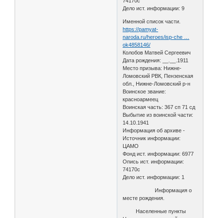
74170с
Дело ист. информации: 9
Именной список части.
https://pamyat-
naroda.ru/heroes/isp-che …
ok4858146/
Колобов Матвей Сергеевич
Дата рождения: __.__.1911
Место призыва: Нижне-
Ломовский РВК, Пензенская
обл., Нижне-Ломовский р-н
Воинское звание:
красноармеец
Воинская часть: 367 сп 71 сд
Выбытие из воинской части:
14.10.1941
Информация об архиве -
Источник информации:
ЦАМО
Фонд ист. информации: 6977
Опись ист. информации:
74170с
Дело ист. информации: 1
Информация о
месте рождения.
Населенные пункты