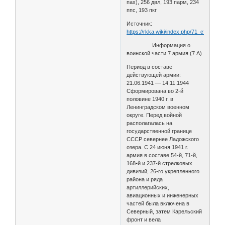
пах), 256 двл, 193 парм, 234
ппс, 193 пкг
Источник:
https://rkka.wiki/index.php/71_стрелко
Информация о
воинской части 7 армия (7 А)
Период в составе
действующей армии:
21.06.1941 — 14.11.1944
Сформирована во 2-й
половине 1940 г. в
Ленинградском военном
округе. Перед войной
располагалась на
государственной границе
СССР севернее Ладожского
озера. С 24 июня 1941 г.
армия в составе 54-й, 71-й,
168•й и 237-й стрелковых
дивизий, 26-го укрепленного
района и ряда
артиллерийских,
авиационных и инженерных
частей была включена в
Северный, затем Карельский
фронт и вела