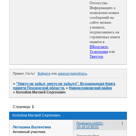
Отечества.
Информацию о
появлении новых
сообщений на
сайте можно
узнавать,
подписавшись на
страничках книги
памяти в
ВКонтакте
,
Телеграмм
или
Твиттер
.
Привет, Гость!
Войдите
или
зарегистрируйтесь
.
»
"Никто не забыт, ничто не забыто". Всенародная Книга
памяти Пензенской области.
»
Нижнеломовский район
»
Колобов Матвей Сергеевич
Страница:
1
Колобов Матвей Сергеевич
Поделиться
2022-
1
Легошина Валентина
10-18 13:35:01
Активный участник
Здравствуйте!