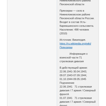
Нижнеломовского района
Пензенской области
Прянзерки — село в
Нижнеломовском районе
Пензенской области России.
Входит в состав Усть-
Каремшинского сельсовета.
Население: 498 человек
(2010)
Источник: Википедия.
https://ru.wikipedia.org/wiki/
Прянзерки
Информация о
воинской части 71
стрелковая дивизия
В действующей армии:
22.06.1941-30.04.1943;
09.07.1943-07.09.1944;
01.10.1944-09.05.1945
Подчинение
22.06.1941 71 стрелковая
дивизия / 7 армия / Северный
фронтА
01.07.1941 71 стрелковая
дивизия / 7 армия / Северный
фронт