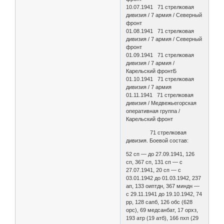
10.07.1941 71 стрелковая
дивизия / 7 армия / Северный
фронт
01.08.1941 71 стрелковая
дивизия / 7 армия / Северный
фронт
01.09.1941 71 стрелковая
дивизия / 7 армия /
Карельский фронтБ
01.10.1941 71 стрелковая
дивизия / 7 армия
01.11.1941 71 стрелковая
дивизия / Медвежьегорская
оперативная группа /
Карельский фронт
71 стрелковая
дивизия. Боевой состав:
52 сп — до 27.09.1941, 126
сп, 367 сп, 131 сп — с
27.07.1941, 20 сп — с
03.01.1942 до 01.03.1942, 237
ап, 133 оиптдн, 367 миндн —
с 29.11.1941 до 19.10.1942, 74
рр, 128 сапб, 126 обс (628
орс), 69 медсанбат, 17 орхз,
193 атр (19 атб), 166 пхп (29