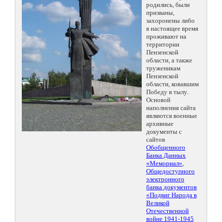
родились, были
призваны,
захоронены либо
в настоящее время
проживают на
территории
Пензенской
области, а также
труженикам
Пензенской
области, ковавшим
Победу в тылу.
Основой
наполнения сайта
являются военные
архивные
документы с
сайтов
Обобщенного
Банка Данных
«Мемориал»
,
Общедоступного
электронного
банка документов
«Подвиг Народа в
Великой
Отечественной
войне 1941-1945