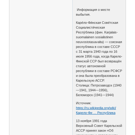
Информация о месте
выбытия.
Каре́ло-Фи́нская Сове́тская
Социалисти́ческая
Респу́блика (фин. Karjalais-
suomalainen sosialistinen
neuvostotasavalta) — союзная
республика в составе СССР
с 31 марта 1940 года по 16
июля 1956 года, когда Карело-
Финской ССР был возвращён
статус автономной
республики в составе РСФСР
и она была преобразована в
Карельскую АССР.
Столица: Петрозаводск (1940
—1941, 1944—1956),
Беломорск (1941—1944)
Источник:
https://ru.wikipedia.org/wiki/
Карело-Фи … Республика
13 ноября 1991 года
Верховный Совет Карельской
АССР принял закон «Об