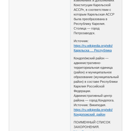
изменениях и дополнениях
Конституции Карельской
АССР», в соответствии с
которым Карельская АССР
была преобразована в
Республику Карелия.
Столица — город
Петрозаводск.
Источник:
https://ru.wikipedia.org/wiki/
Карельска … Республика
Кондопо́жский район —
административно-
территориальная единица
(район) и муниципальное
образование (муниципальный
район) в составе Республики
Карелия Российской
Федерации.
Административный центр
района — город Кондопога.
Источник: Википедия.
https://ru.wikipedia.org/wiki/
Кондопожский_район
ПОИМЕННЫЙ СПИСОК
ЗАХОРОНЕНИЯ.