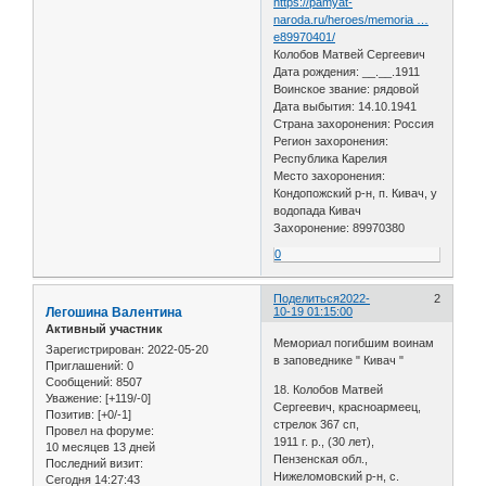
https://pamyat-
naroda.ru/heroes/memoria …
e89970401/
Колобов Матвей Сергеевич
Дата рождения: __.__.1911
Воинское звание: рядовой
Дата выбытия: 14.10.1941
Страна захоронения: Россия
Регион захоронения:
Республика Карелия
Место захоронения:
Кондопожский р-н, п. Кивач, у
водопада Кивач
Захоронение: 89970380
0
Поделиться
2022-
2
Легошина Валентина
10-19 01:15:00
Активный участник
Мемориал погибшим воинам
Зарегистрирован
: 2022-05-20
в заповеднике " Кивач "
Приглашений:
0
Сообщений:
8507
18. Колобов Матвей
Уважение:
[+119/-0]
Сергеевич, красноармеец,
Позитив:
[+0/-1]
стрелок 367 сп,
Провел на форуме:
1911 г. р., (30 лет),
10 месяцев 13 дней
Пензенская обл.,
Последний визит:
Нижеломовский р-н, с.
Сегодня 14:27:43