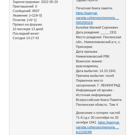
Зарегистрирован
: 2022-05-20
Приглашений:
0
Печатная Книга памяти.
Сообщений:
8507
https://pamyat-
Уважение:
[+119/-0]
naroda.ru/heroes/memoria …
Позитив:
[+0/-1]
050258324/
Провел на форуме:
Колобов Матвей Сергеевич
10 месяцев 13 дней
Дата рождения: __.__.1911
Последний визит:
Место рождения: Пензенская
Сегодня 14:27:43
обл., Нижнеломовский р-н, с.
Прянзерки
Дата призыва:
Нижнеломовский РВК
Воинское звание:
красноармеец
Дата выбытия: 14.10.1941
Причина выбытия: погиб
Первичное место
захоронения: Г. ЛЕНИНГРАД
Информация об архиве -
Источник информации:
Всероссийская Книга Памяти.
Пензенская область. Том 4
Донесение о потерях частей
71-й сд с 30 сентября по 20
октября 1941.
https://pamyat-
naroda.ru/heroes/memoria …
ie1219248/