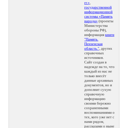
гг.»
,
государственной
информационной
системы «Память
народа»
(проекты
Министерства
обороны РФ),
информация
книги
"Память.
Пензенская
область."
, других
справочных
источников.
Сайт создан в
надежде на то, что
каждый из нас не
только внесёт
данные архивных
документов, но и
дополнит сухую
справочную
информацию
своими бережно
сохраненными
воспоминаниями о
тех, кого уже нет с
нами рядом,
рассказами о ныне