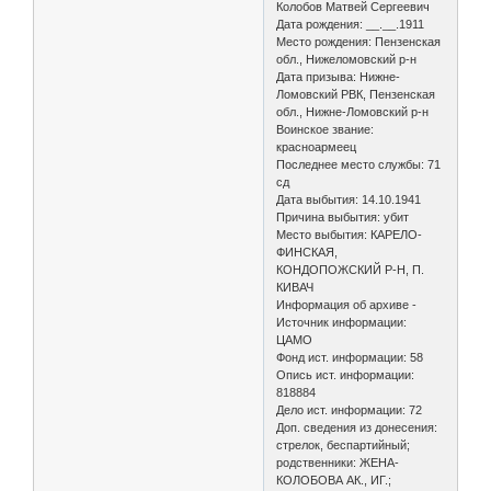
Колобов Матвей Сергеевич
Дата рождения: __.__.1911
Место рождения: Пензенская
обл., Нижеломовский р-н
Дата призыва: Нижне-
Ломовский РВК, Пензенская
обл., Нижне-Ломовский р-н
Воинское звание:
красноармеец
Последнее место службы: 71
сд
Дата выбытия: 14.10.1941
Причина выбытия: убит
Место выбытия: КАРЕЛО-
ФИНСКАЯ,
КОНДОПОЖСКИЙ Р-Н, П.
КИВАЧ
Информация об архиве -
Источник информации:
ЦАМО
Фонд ист. информации: 58
Опись ист. информации:
818884
Дело ист. информации: 72
Доп. сведения из донесения:
стрелок, беспартийный;
родственники: ЖЕНА-
КОЛОБОВА АК., ИГ.;