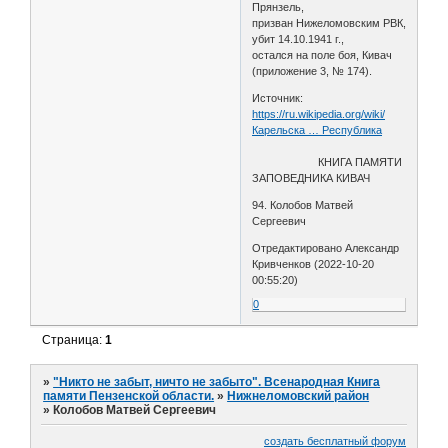
Прянзель,
призван Нижеломовским РВК,
убит 14.10.1941 г.,
остался на поле боя, Кивач
(приложение 3, № 174).
Источник:
https://ru.wikipedia.org/wiki/
Карельска … Республика
КНИГА ПАМЯТИ
ЗАПОВЕДНИКА КИВАЧ
94. Колобов Матвей
Сергеевич
Отредактировано Александр
Кривченков (2022-10-20
00:55:20)
0
Страница:
1
»
"Никто не забыт, ничто не забыто". Всенародная Книга
памяти Пензенской области.
»
Нижнеломовский район
»
Колобов Матвей Сергеевич
создать бесплатный форум