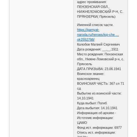
адрес проживания:
ПЕНЗЕНСКАЯ ОБЛ.,
НИЖНЕЛОМОВСКИЙ Р-Н, С.
ПРЯНЗЕРКИ( Прянзель)
Именной список части.
https://pamyat-
naroda.ru/heroes/isp-che …
ok2552798/
Колобов Матвей Сергеевич
Дата рождения: __.__.1911
Место рождения: Пензенская
обл., Нижне-Ломовский р-н, с.
Прянзель
ДАТА ПРИЗЫВА: 23.06.1941
Воинское звание:
красноармеец
ВОИНСКАЯ ЧАСТЬ: 367 сп 71
сд
Выбытие из воинской части:
14.10.1941
Куда выбыл: Погиб
Дата выбытия: 14.10.1941
Информация об архиве -
Источник информации:
ЦАМО
Фонд ист. информации: 6977
Опись ист. информации: