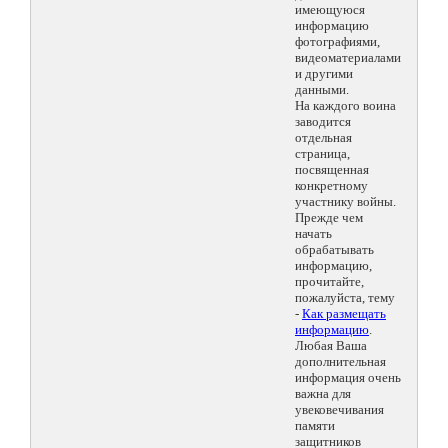
имеющуюся
информацию
фотографиями,
видеоматериалами
и другими
данными.
На каждого воина
заводится
отдельная
страница,
посвященная
конкретному
участнику войны.
Прежде чем
начать
обрабатывать
информацию,
прочитайте,
пожалуйста, тему
-
Как размещать
информацию
.
Любая Ваша
дополнительная
информация очень
важна для
увековечивания
памяти
защитников