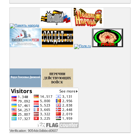
Verification: 9054dc0dbbcd0607