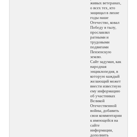
живых ветеранах,
о всех тех, кто
защищал в лихие
годы наше
Отечество, ковал
Победу в тылу,
прославлял
ратными и
трудовыми
подвигами
Пензенскую
землю.
Сайт задуман, как
народная
энциклопедия, в
которую каждый
желающий может
внести известную
ему информацию
об участниках
Великой
Отечественной
войны, добавить
свои комментарии
к имеющейся на
сайте
информации,
дополнить