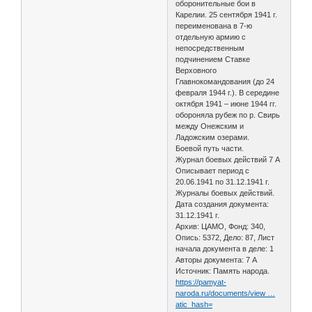
оборонительные бои в
Карелии. 25 сентября 1941 г.
переименована в 7-ю
отдельную армию с
непосредственным
подчинением Ставке
Верховного
Главнокомандования (до 24
февраля 1944 г.). В середине
октября 1941 – июне 1944 гг.
обороняла рубеж по р. Свирь
между Онежским и
Ладожским озерами.
Боевой путь части.
Журнал боевых действий 7 А
Описывает период с
20.06.1941 по 31.12.1941 г.
Журналы боевых действий.
Дата создания документа:
31.12.1941 г.
Архив: ЦАМО, Фонд: 340,
Опись: 5372, Дело: 87, Лист
начала документа в деле: 1
Авторы документа: 7 А
Источник: Память народа.
https://pamyat-
naroda.ru/documents/view …
atic_hash=