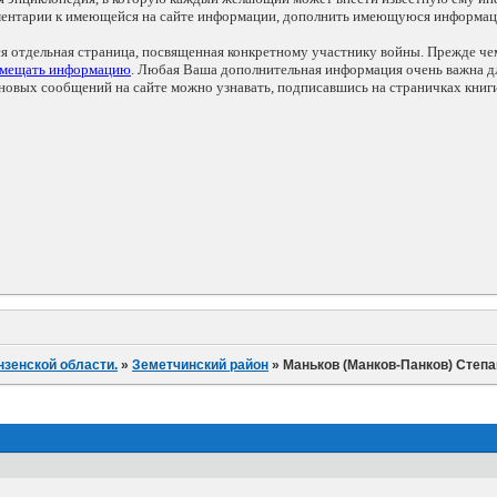
мментарии к имеющейся на сайте информации, дополнить имеющуюся информа
ся отдельная страница, посвященная конкретному участнику войны. Прежде ч
змещать информацию
. Любая Ваша дополнительная информация очень важна дл
овых сообщений на сайте можно узнавать, подписавшись на страничках книг
нзенской области.
»
Земетчинский район
»
Маньков (Манков-Панков) Степ