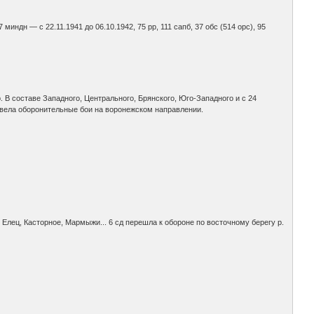
7 миндн — с 22.11.1941 до 06.10.1942, 75 рр, 111 сапб, 37 обс (514 орс), 95
 В составе Западного, Центрального, Брянского, Юго-Западного и с 24
, вела оборонительные бои на воронежском направлении.
, Елец, Касторное, Мармыжи... 6 сд перешла к обороне по восточному берегу р.