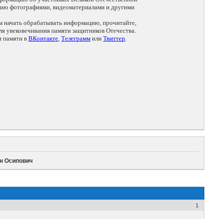
цию фотографиями, видеоматериалами и другими
ем начать обрабатывать информацию, прочитайте,
я увековечивания памяти защитников Отечества.
и памяти в
ВКонтакте
,
Телеграмм
или
Твиттер
.
ан Осипович
1