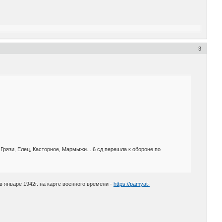
3
 Грязи, Елец, Касторное, Мармыжи... 6 сд перешла к обороне по
 январе 1942г. на карте военного времени -
https://pamyat-