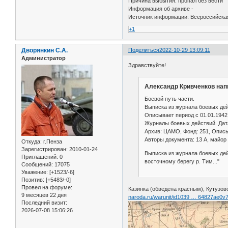
Причина выбытия: пропал без вести
Информация об архиве -
Источник информации: Всероссийская 
+1
Дворянкин С.А.
Поделиться
2022-10-29 13:09:11
Администратор
Здравствуйте!
Александр Кривченков напи
Боевой путь части.
Выписка из журнала боевых дей
Описывает период с 01.01.1942 
Журналы боевых действий. Дата
Архив: ЦАМО, Фонд: 251, Опись:
Авторы документа: 13 А, майор
Откуда:
г.Пенза
Зарегистрирован
: 2010-01-24
Выписка из журнала боевых дейс
Приглашений:
0
восточному берегу р. Тим..."
Сообщений:
17075
Уважение:
[+1523/-6]
Позитив:
[+5483/-0]
Провел на форуме:
Казинка (обведена красным), Кутузов
9 месяцев 22 дня
naroda.ru/warunit/id1039 … 64827ae0v
Последний визит:
2026-07-08 15:06:26