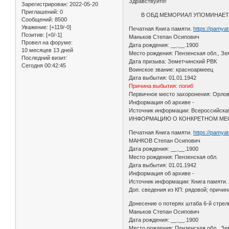
Здравствуйте!
Зарегистрирован
: 2022-05-20
Приглашений:
0
В ОБД МЕМОРИАЛ УПОМИНАЕТСЯ,
Сообщений:
8500
Уважение:
[+119/-0]
Печатная Книга памяти.
https://pamya
Позитив:
[+0/-1]
Маньков Степан Осипович
Провел на форуме:
Дата рождения: __.__.1900
10 месяцев 13 дней
Место рождения: Пензенская обл., Зе
Последний визит:
Дата призыва: Земетчинский РВК
Сегодня 00:42:45
Воинское звание: красноармеец
Дата выбытия: 01.01.1942
Причина выбытия: погиб
Первичное место захоронения: Орлов
Информация об архиве -
Источник информации: Всероссийская
ИНФОРМАЦИЮ О КОНКРЕТНОМ МЕС
Печатная Книга памяти.
https://pamya
МАНКОВ Степан Осипович
Дата рождения: __.__.1900
Место рождения: Пензенская обл.
Дата выбытия: 01.01.1942
Информация об архиве -
Источник информации: Книга памяти.
Доп. сведения из КП: рядовой; прич
Донесение о потерях штаба 6-й стрел
Маньков Степан Осипович
Дата рождения: __.__.1900
Место рождения: Пензенская обл., Зе