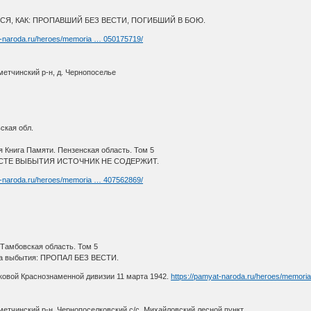
 КАК: ПРОПАВШИЙ БЕЗ ВЕСТИ, ПОГИБШИЙ В БОЮ.
t-naroda.ru/heroes/memoria … 050175719/
метчинский р-н, д. Чернопоселье
ская обл.
 Книга Памяти. Пензенская область. Том 5
ТЕ ВЫБЫТИЯ ИСТОЧНИК НЕ СОДЕРЖИТ.
t-naroda.ru/heroes/memoria … 407562869/
 Тамбовская область. Том 5
ина выбытия: ПРОПАЛ БЕЗ ВЕСТИ.
ковой Краснознаменной дивизии 11 марта 1942.
https://pamyat-naroda.ru/heroes/memori
метчинский р-н, Чернопоселковский с/с, Михайловский лесной пункт