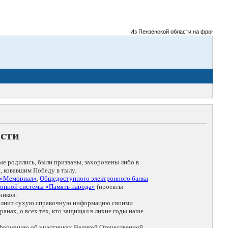
Из Пензенской области на фронты Великой
асти
ые родились, были призваны, захоронены либо в
, ковавшим Победу в тылу.
 «Мемориал»
,
Общедоступного электронного банка
онной системы «Память народа»
(проекты
ников.
дополнит сухую справочную информацию своими
анах, о всех тех, кто защищал в лихие годы наше
нформацию об участниках Великой Отечественной