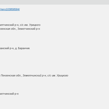
n-hero103858584/
ятчинский р-н, с/с им. Урицкого
зенская обл., Земетчинский р-н
анский р-н, д. Баранчик
Пензенская обл., Земетчинский р-н, с/с им. Урицкого
метчинский р-н