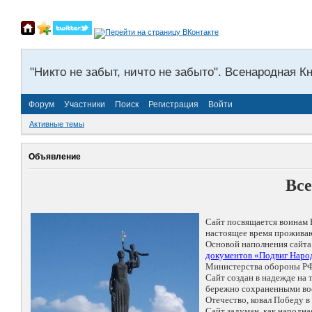
"Никто не забыт, ничто не забыто". Всенародная К
Форум
Участники
Поиск
Регистрация
Войти
Активные темы
Объявление
Все
Сайт посвящается воинам 
настоящее время проживаю
Основой наполнения сайта
документов «Подвиг Народ
Министерства обороны РФ
Сайт создан в надежде на
бережно сохраненными восп
Отечество, ковал Победу 
Сайт задуман, как народн