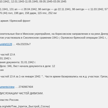
.1942;; 12.01.1943-11.05.1945; 09.05.1945-03.09.1945
11.1941, 131 ап — с 28.04.1942, 98 оиптдн — до 22.11.1941, 98 оиптдн — с 11.03.1942, 57
6 (44) пхп, 198 двл, 158 дарм, 115 ппс, 252 пкг
3 армия / Брянский фронт
онительные бои в Минском укрепрайоне, на борисовском направлении и на реке Днепр.
нтов участвовала в Смоленском сражении 1941 г, Орловско-Брянской операции 1941 г.
unit/id1128
… 43c23233v7
 частей 13 А
01.1942 г.
ния документа: 31.01.1942 г.
Дело: 346, Лист начала документа в деле: 12
хин
астей 13 А за 1-ое января 1942. ".. Части армии базировались на ж.д. участках: Грязи
cuments/view
… 2740967404
ЛОКАЦИИ ЧАСТЕЙ ДИВИЗИИ.
бластях России.
edia.org/wiki/Тим_(приток_Быстрой_Сосны)