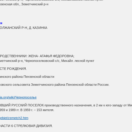
зенская обл., Земетчинский р-н
ти
ДОЛЖАНСКИЙ Р-Н, Д. КАЗИНКА
лок; РОДСТВЕННИКИ: ЖЕНА- АГАФЬЯ ФЕДОРОВНА;
метчинский р-н, Чернопоселковский с/с, Михайл. лесной пункт
РОЖДЕНИЯ.
го района Пензенской области
овского сельсовета Земетчинского района Пензенской области России.
edia.org/wiki/Чернопоселье
РУССКИЙ ПОСЕЛОК производственного назначения, в 2 км к юго-западу от Михайл
9 и 1989 гг. В 1959 г. – 153 жителя.
gebiet/zemetch2.htm
ТИ 6 СТРЕЛКОВАЯ ДИВИЗИЯ.