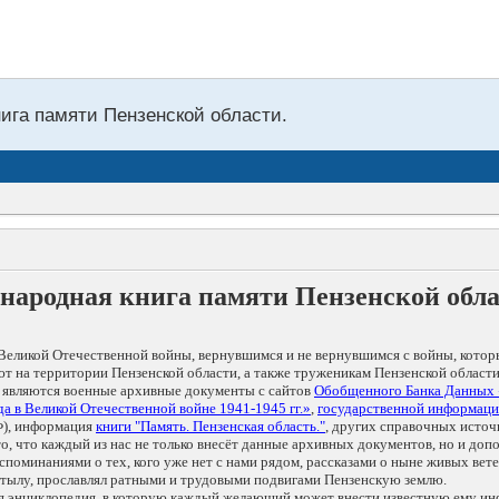
нига памяти Пензенской области.
народная книга памяти Пензенской обл
Великой Отечественной войны, вернувшимся и не вернувшимся с войны, котор
т на территории Пензенской области, а также труженикам Пензенской области
 являются военные архивные документы с сайтов
Обобщенного Банка Данных
а в Великой Отечественной войне 1941-1945 гг.»
,
государственной информаци
), информация
книги "Память. Пензенская область."
, других справочных источ
 то, что каждый из нас не только внесёт данные архивных документов, но и 
оминаниями о тех, кого уже нет с нами рядом, рассказами о ныне живых ветер
в тылу, прославлял ратными и трудовыми подвигами Пензенскую землю.
ая энциклопедия, в которую каждый желающий может внести известную ему и