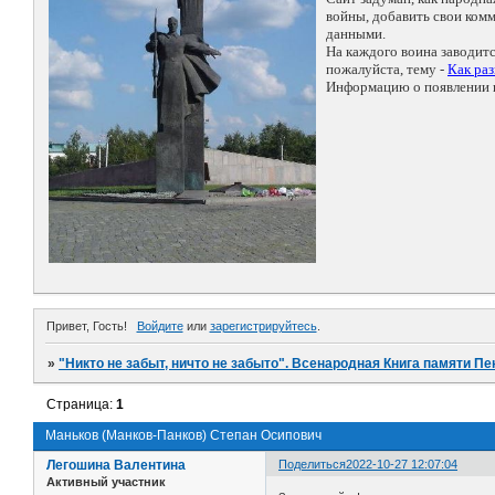
войны, добавить свои ко
данными.
На каждого воина заводит
пожалуйста, тему -
Как ра
Информацию о появлении н
Привет, Гость!
Войдите
или
зарегистрируйтесь
.
»
"Никто не забыт, ничто не забыто". Всенародная Книга памяти Пе
Страница:
1
Маньков (Манков-Панков) Степан Осипович
Легошина Валентина
Поделиться
2022-10-27 12:07:04
Активный участник