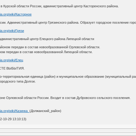
а в Курской области России, административный центр Касторенского района.
dia.org/wiki/Касторное
ссии. Административный центр Грязинского района. Образует городское поселение горо
dia.org/wiki/Грязи
, административный центр Елецкого района Липецкой области
айоном передан в состав новообразованной Орловской области.
ном передан в состав новообразованной Липецкой области.
dia.org/wiki/Елец
ВЫБЫТИЯ.
о-территориальная единица (район) и муниципальное образование (муниципальный ра
ородского типа Долгое.
не Орловской области России. Входит в состав Дубровского сельского поселения.
dia.org/wiki/Казинка_
(Должанский_район)
-10-29 13:10:13)