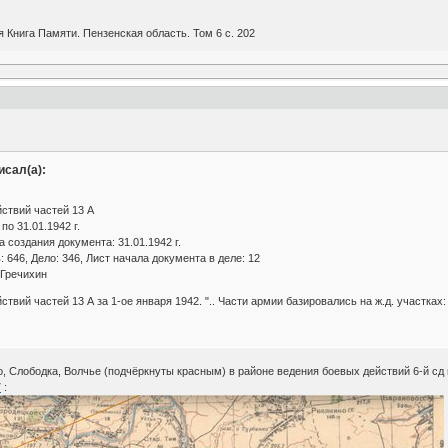
Книга Памяти. Пензенская область. Том 6 с. 202
сал(а):
ствий частей 13 А
по 31.01.1942 г.
 создания документа: 31.01.1942 г.
 646, Дело: 346, Лист начала документа в деле: 12
 Гречихин
твий частей 13 А за 1-ое января 1942. ".. Части армии базировались на ж.д. участках:
о, Слободка, Волчье (подчёркнуты красным) в районе ведения боевых действий 6-й сд в
7
: