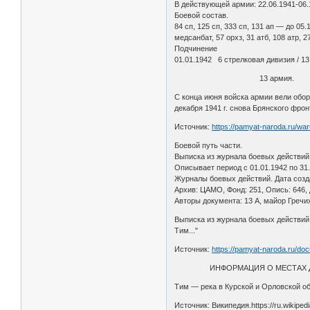
В действующей армии: 22.06.1941-06.10
Боевой состав.
84 сп, 125 сп, 333 сп, 131 ап — до 05.
медсанбат, 57 орхз, 31 атб, 108 атр, 27
Подчинение
01.01.1942 6 стрелковая дивизия / 1
13 армия.
С конца июня войска армии вели обор
декабря 1941 г. снова Брянского фро
Источник:
https://pamyat-naroda.ru/war
Боевой путь части.
Выписка из журнала боевых действий
Описывает период с 01.01.1942 по 31.
Журналы боевых действий. Дата созда
Архив: ЦАМО, Фонд: 251, Опись: 646, 
Авторы документа: 13 А, майор Гречи
Выписка из журнала боевых действий ч
Тим..."
Источник:
https://pamyat-naroda.ru/do
ИНФОРМАЦИЯ О МЕСТАХ ДИС
Тим — река в Курской и Орловской о
Источник: Википедия.https://ru.wikip