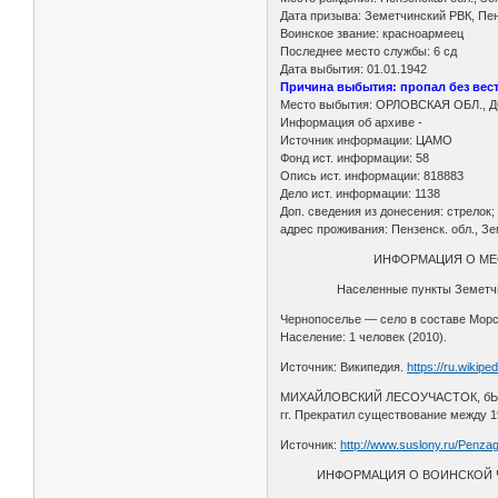
Дата призыва: Земетчинский РВК, Пен
Воинское звание: красноармеец
Последнее место службы: 6 сд
Дата выбытия: 01.01.1942
Причина выбытия: пропал без вес
Место выбытия: ОРЛОВСКАЯ ОБЛ., 
Информация об архиве -
Источник информации: ЦАМО
Фонд ист. информации: 58
Опись ист. информации: 818883
Дело ист. информации: 1138
Доп. сведения из донесения: стре
адрес проживания: Пензенск. обл., Зе
ИНФОРМАЦИЯ О МЕСТЕ 
Населенные пункты Земетчинско
Чернопоселье — село в составе Морс
Население: 1 человек (2010).
Источник: Википедия.
https://ru.wikip
МИХАЙЛОВСКИЙ ЛЕСОУЧАСТОК, бЫВШИЙ 
гг. Прекратил существование между 195
Источник:
http://www.suslony.ru/Penza
ИНФОРМАЦИЯ О ВОИНСКОЙ ЧАС