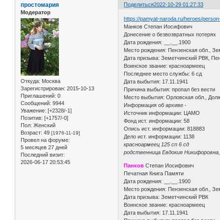
простомария
Поделиться
2022-10-29 01:27:33
Модератор
https://pamyat-naroda.ru/heroes/perso
Манков Степан Иосифович
Донесение о безвозвратных потерях
Дата рождения: __.__.1900
Место рождения: Пензенская обл., Зем
Дата призыва: Земетчинский РВК, Пен
Воинское звание: красноармеец
Последнее место службы: 6 сд
Откуда:
Москва
Дата выбытия: 17.11.1941
Зарегистрирован
: 2015-10-13
Причина выбытия: пропал без вести
Приглашений:
0
Место выбытия: Орловская обл., Долж
Сообщений:
9944
Информация об архиве -
Уважение:
[+2328/-1]
Источник информации: ЦАМО
Позитив:
[+1757/-0]
Фонд ист. информации: 58
Пол:
Женский
Опись ист. информации: 818883
Возраст:
49
[1976-11-19]
Дело ист. информации: 1138
Провел на форуме:
красноармеец 125 сп 6 сд
5 месяцев 27 дней
родственница Евдокия Никифоровна, 
Последний визит:
2026-06-17 20:53:45
Панков
Степан Иосифович
Печатная Книга Памяти
Дата рождения: __.__.1900
Место рождения: Пензенская обл., Зе
Дата призыва: Земетчинский РВК
Воинское звание: красноармеец
Дата выбытия: 17.11.1941