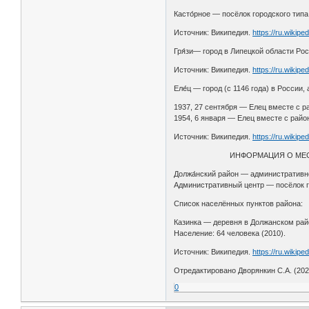
Касто́рное — посёлок городского тип
Источник: Википедия.
https://ru.wikipe
Гря́зи— город в Липецкой области Ро
Источник: Википедия.
https://ru.wikipe
Еле́ц — город (с 1146 года) в России
1937, 27 сентября — Елец вместе с р
1954, 6 января — Елец вместе с райо
Источник: Википедия.
https://ru.wikipe
ИНФОРМАЦИЯ О МЕСТЕ 
Должа́нский район — административн
Административный центр — посёлок г
Список населённых пунктов района:
Казинка — деревня в Должанском райо
Население: 64 человека (2010).
Источник: Википедия.
https://ru.wikipe
Отредактировано Дворянкин С.А. (2022
0