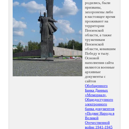
родились, были
призваны,
захоронены либо
в настоящее время
проживают на
территории
Пензенской
области, а также
труженикам
Пензенской
области, ковавшим
Победу в тылу.
Основой
наполнения сайта
являются военные
архивные
документы с
сайтов
Обобщенного
Банка Данных
«Мемориал»
,
Общедоступного
электронного
банка документов
«Подвиг Народа в
Великой
Отечественной
войне 1941-1945