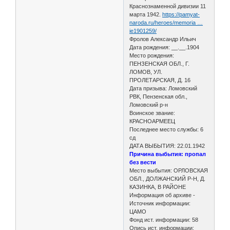
Краснознаменной дивизии 11
марта 1942.
https://pamyat-
naroda.ru/heroes/memoria …
ie1901259/
Фролов Александр Ильич
Дата рождения: __.__.1904
Место рождения:
ПЕНЗЕНСКАЯ ОБЛ., Г.
ЛОМОВ, УЛ.
ПРОЛЕТАРСКАЯ, Д. 16
Дата призыва: Ломовский
РВК, Пензенская обл.,
Ломовский р-н
Воинское звание:
КРАСНОАРМЕЕЦ
Последнее место службы: 6
сд
ДАТА ВЫБЫТИЯ: 22.01.1942
Причина выбытия: пропал
без вести
Место выбытия: ОРЛОВСКАЯ
ОБЛ., ДОЛЖАНСКИЙ Р-Н, Д.
КАЗИНКА, В РАЙОНЕ
Информация об архиве -
Источник информации:
ЦАМО
Фонд ист. информации: 58
Опись ист. информации: