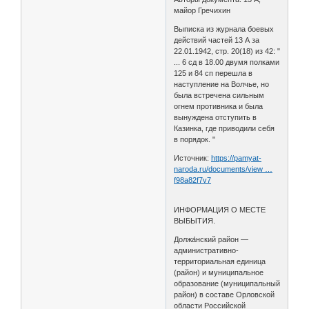
майор Гречихин
Выписка из журнала боевых
действий частей 13 А за
22.01.1942, стр. 20(18) из 42: "
... 6 сд в 18.00 двумя полками
125 и 84 сп перешла в
наступление на Волчье, но
была встречена сильным
огнем противника и была
вынуждена отступить в
Казинка, где приводили себя
в порядок. "
Источник:
https://pamyat-
naroda.ru/documents/view …
f98a82f7v7
ИНФОРМАЦИЯ О МЕСТЕ
ВЫБЫТИЯ.
Должа́нский район —
административно-
территориальная единица
(район) и муниципальное
образование (муниципальный
район) в составе Орловской
области Российской