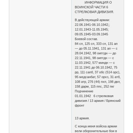
ИНФОРМАЦИЯ О
ВОИНСКОЙ ЧАСТИ 6
СТРЕЛКОВАЯ ДИВИЗИЯ.
В действующей армии:
22.06.1941-06.10.1942;;
12.01.1943-11.05.1945;
09.05.1945-03.09.1945
Боевой состав.
84 сп, 125 сп, 333 сп, 131 ап
— до 05.11.1941, 131 ап — с
28.04.1942, 98 оиптдн — до
22.11.1941, 98 оиптдн — с
11.03.1942, 577 миндн — с
22.11.1941 до 06.10.1942, 75
рр, 111 сапб, 37 обс (514 орс),
95 медсанбат, 57 орхз, 31 атб,
108 атр, 276 (44) пхп, 198 двл,
158 дарм, 115 ппс, 252 пкг
Подчинение
01.01.1942 6 стрелковая
дивизия / 13 армия / Брянский
фронт
13 армия.
С конца июня войска армии
вели оборонительные бои в