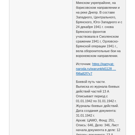
Минском укрепрайоне, на
борисовском направлении и
на реке Днепр. В составе
Западного, Центрального,
Брянского, Юго-Западного и с
24 декабря 1941 г. снова
Брянского фронтов
участвовала в Смоленском
сражении 1941 г, Орловско-
Брянской операции 1941 г.,
вела оборонительные бои на
воронежском направлении.
Источник:
https://pamyat-
naroda.ru/warunit/id1128 …
f98a82f7v7
Боевой путь части.
Выписка из журнала боевых
действий частей 13 А
Описывает период с
01.01.1942 по 31.01.1942 г.
Журналы боевых действий.
Дата создания документа:
31.01.1942 г.
Архив: ЦАМО, Фонд: 251,
Опись: 646, Дело: 346, Лист
начала документа в деле: 12
Авторы документа: 13 А,