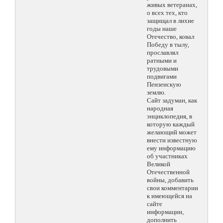
живых ветеранах,
о всех тех, кто
защищал в лихие
годы наше
Отечество, ковал
Победу в тылу,
прославлял
ратными и
трудовыми
подвигами
Пензенскую
землю.
Сайт задуман, как
народная
энциклопедия, в
которую каждый
желающий может
внести известную
ему информацию
об участниках
Великой
Отечественной
войны, добавить
свои комментарии
к имеющейся на
сайте
информации,
дополнить