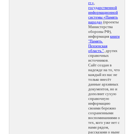
гг.»
,
государственной
информационной
системы «Память
народа»
(проекты
Министерства
обороны РФ),
информация
книги
"Память.
Пензенская
область."
, других
справочных
источников.
Сайт создан в
надежде на то, что
каждый из нас не
только внесёт
данные архивных
документов, но и
дополнит сухую
справочную
информацию
своими бережно
сохраненными
воспоминаниями о
тех, кого уже нет с
нами рядом,
рассказами о ныне