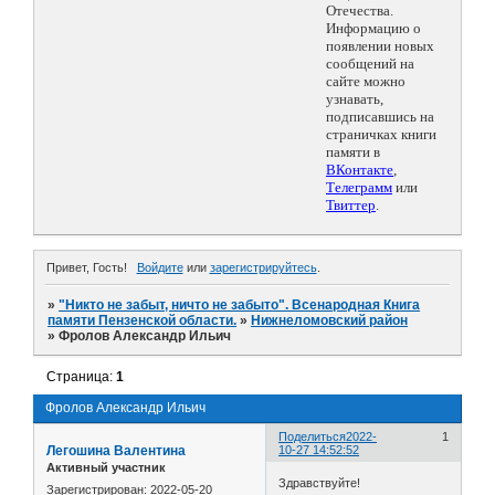
Отечества.
Информацию о
появлении новых
сообщений на
сайте можно
узнавать,
подписавшись на
страничках книги
памяти в
ВКонтакте
,
Телеграмм
или
Твиттер
.
Привет, Гость!
Войдите
или
зарегистрируйтесь
.
»
"Никто не забыт, ничто не забыто". Всенародная Книга
памяти Пензенской области.
»
Нижнеломовский район
»
Фролов Александр Ильич
Страница:
1
Фролов Александр Ильич
Поделиться
2022-
1
Легошина Валентина
10-27 14:52:52
Активный участник
Здравствуйте!
Зарегистрирован
: 2022-05-20