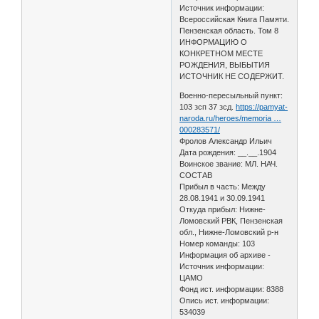
Источник информации:
Всероссийская Книга Памяти.
Пензенская область. Том 8
ИНФОРМАЦИЮ О
КОНКРЕТНОМ МЕСТЕ
РОЖДЕНИЯ, ВЫБЫТИЯ
ИСТОЧНИК НЕ СОДЕРЖИТ.
Военно-пересыльный пункт:
103 зсп 37 зсд.
https://pamyat-
naroda.ru/heroes/memoria …
000283571/
Фролов Александр Ильич
Дата рождения: __.__.1904
Воинское звание: МЛ. НАЧ.
СОСТАВ
Прибыл в часть: Между
28.08.1941 и 30.09.1941
Откуда прибыл: Нижне-
Ломовский РВК, Пензенская
обл., Нижне-Ломовский р-н
Номер команды: 103
Информация об архиве -
Источник информации:
ЦАМО
Фонд ист. информации: 8388
Опись ист. информации:
534039