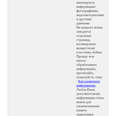
имеющуюся
информацию
фотографиями,
видеоматериалами
и другими
данными.
На каждого воина
заводится
отдельная
страница,
посвященная
конкретному
участнику войны.
Прежде чем
начать
обрабатывать
информацию,
прочитайте,
пожалуйста, тему
-
Как размещать
информацию
.
Любая Ваша
дополнительная
информация очень
важна для
увековечивания
памяти
защитников