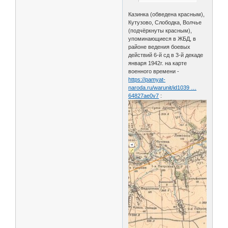
Казинка (обведена красным),
Кутузово, Слободка, Волчье
(подчёркнуты красным),
упоминающиеся в ЖБД, в
районе ведения боевых
действий 6-й сд в 3-й декаде
января 1942г. на карте
военного времени -
https://pamyat-
naroda.ru/warunit/id1039 …
64827ae0v7
: