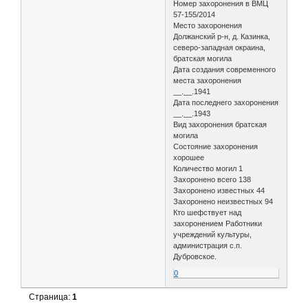
Номер захоронения в ВМЦ
57-155/2014
Место захоронения
Должанский р-н, д. Казинка,
северо-западная окраина,
братская могила
Дата создания современного
места захоронения
__.__.1941
Дата последнего захоронения
__.__.1943
Вид захоронения братская
могила
Состояние захоронения
хорошее
Количество могил 1
Захоронено всего 138
Захоронено известных 44
Захоронено неизвестных 94
Кто шефствует над
захоронением Работники
учреждений культуры,
администрация с.п.
Дубровское.
0
Страница:
1