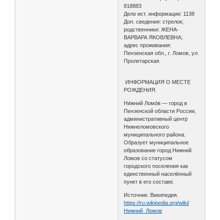
818883
Дело ист. информации: 1138
Доп. сведения: стрелок;
родственники: ЖЕНА-
ВАРВАРА ЯКОВЛЕВНА;
адрес проживания:
Пензенская обл., г. Ломов, ул.
Пролетарская.
ИНФОРМАЦИЯ О МЕСТЕ
РОЖДЕНИЯ.
Ни́жний Ломо́в — город в
Пензенской области России,
административный центр
Нижнеломовского
муниципального района.
Образует муниципальное
образование город Нижний
Ломов со статусом
городского поселения как
единственный населённый
пункт в его составе.
Источник: Википедия.
https://ru.wikipedia.org/wiki/
Нижний_Ломов