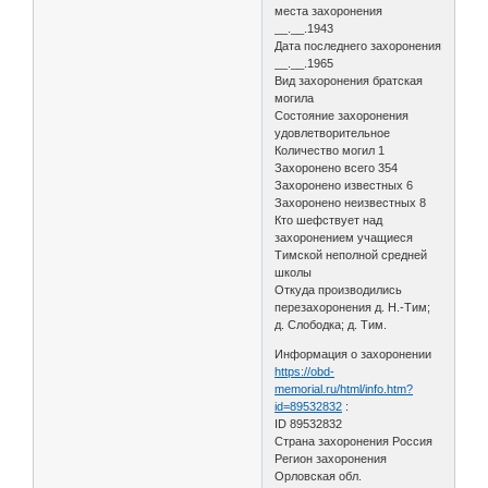
места захоронения
__.__.1943
Дата последнего захоронения
__.__.1965
Вид захоронения братская
могила
Состояние захоронения
удовлетворительное
Количество могил 1
Захоронено всего 354
Захоронено известных 6
Захоронено неизвестных 8
Кто шефствует над
захоронением учащиеся
Тимской неполной средней
школы
Откуда производились
перезахоронения д. Н.-Тим;
д. Слободка; д. Тим.
Информация о захоронении
https://obd-
memorial.ru/html/info.htm?
id=89532832
:
ID 89532832
Страна захоронения Россия
Регион захоронения
Орловская обл.