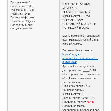
Приглашений:
0
В ДОКУМЕНТАХ ОБД
Сообщений:
8500
МЕМОРИАЛ
Уважение:
[+119/-0]
УПОМИНАЕТСЯ, КАК:
Позитив:
[+0/-1]
КРАСНОАРМЕЕЦ, МЛ.
Провел на форуме:
СЕРЖАНТ; КАК:
10 месяцев 13 дней
ПРОПАВШИЙ БЕЗ ВЕСТИ,
Последний визит:
ПОГИБШИЙ В БОЮ.
Сегодня 09:01:14
Место рождения: Пензенская
обл., Нижнеломовский р-н, г.
Нижний Ломов.
Печатная Книга памяти.
https://pamyat-
naroda.ru/heroes/memoria …
050288644/
Фролов Александр Ильич
Дата рождения: __.__.1904
Место рождения: Пензенская
обл., Нижнеломовский р-н
Дата призыва:
Нижнеломовский РВК
Воинское звание:
КРАСНОАРМЕЕЦ
Дата выбытия: 22.01.1942
Причина выбытия:
погиб
Первичное место
захоронения: Орловская обл.