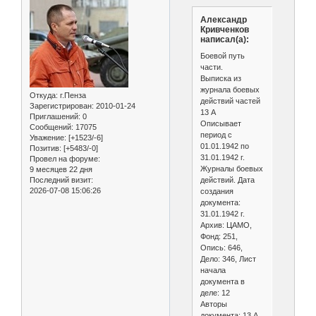
Александр
Кривченков
написал(а):
Боевой путь
части.
Выписка из
журнала боевых
Откуда:
г.Пенза
действий частей
Зарегистрирован
: 2010-01-24
13 А
Приглашений:
0
Описывает
Сообщений:
17075
период с
Уважение:
[+1523/-6]
01.01.1942 по
Позитив:
[+5483/-0]
31.01.1942 г.
Провел на форуме:
Журналы боевых
9 месяцев 22 дня
действий. Дата
Последний визит:
2026-07-08 15:06:26
создания
документа:
31.01.1942 г.
Архив: ЦАМО,
Фонд: 251,
Опись: 646,
Дело: 346, Лист
начала
документа в
деле: 12
Авторы
документа: 13 А,