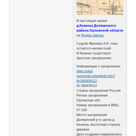
В настоящее время
д.Казинка Должанского
района Орловской области
на
Яндекс.Картах
Судьба Фролова А.И. пока
остаётся неизвестной.
В Казинке существует
братское захоронение.
Информация о захоронении
https://obd-
memorial.ru/html/info.htm?
id=260939112
:
ID 260939112
Страна захоронения Россия
Регион захоронения
Орловская обл.
Номер захоронения в ВМЦ
57-155
Место захоронения
Должанский р-н, центр д.
Казинка, восточная сторона
деревни
Дата создания современного