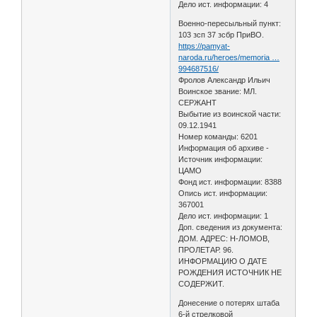
Дело ист. информации: 4
Военно-пересыльный пункт:
103 зсп 37 зсбр ПриВО.
https://pamyat-
naroda.ru/heroes/memoria …
994687516/
Фролов Александр Ильич
Воинское звание: МЛ.
СЕРЖАНТ
Выбытие из воинской части:
09.12.1941
Номер команды: 6201
Информация об архиве -
Источник информации:
ЦАМО
Фонд ист. информации: 8388
Опись ист. информации:
367001
Дело ист. информации: 1
Доп. сведения из документа:
ДОМ. АДРЕС: Н-ЛОМОВ,
ПРОЛЕТАР. 96.
ИНФОРМАЦИЮ О ДАТЕ
РОЖДЕНИЯ ИСТОЧНИК НЕ
СОДЕРЖИТ.
Донесение о потерях штаба
6-й стрелковой