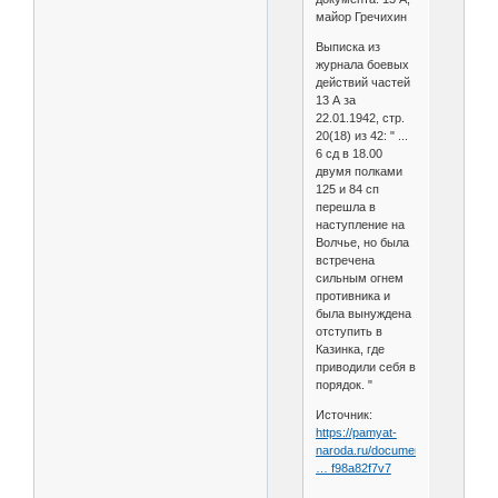
майор Гречихин
Выписка из
журнала боевых
действий частей
13 А за
22.01.1942, стр.
20(18) из 42: " ...
6 сд в 18.00
двумя полками
125 и 84 сп
перешла в
наступление на
Волчье, но была
встречена
сильным огнем
противника и
была вынуждена
отступить в
Казинка, где
приводили себя в
порядок. "
Источник:
https://pamyat-
naroda.ru/documents/view
… f98a82f7v7