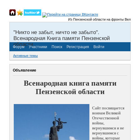
Из Пензенской области на фронты Великой Отеч
"Никто не забыт, ничто не забыто".
Всенародная Книга памяти Пензенской
области.
Форум
Участники
Поиск
Регистрация
Войти
Активные темы
Объявление
Всенародная книга памяти
Пензенской области
Сайт посвящается
воинам Великой
Отечественной
войны,
вернувшимся и не
вернувшимся с
войны, которые