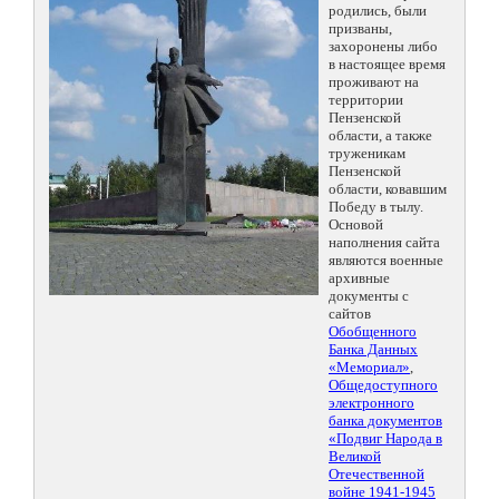
родились, были
призваны,
захоронены либо
в настоящее время
проживают на
территории
Пензенской
области, а также
труженикам
Пензенской
области, ковавшим
Победу в тылу.
Основой
наполнения сайта
являются военные
архивные
документы с
сайтов
Обобщенного
Банка Данных
«Мемориал»
,
Общедоступного
электронного
банка документов
«Подвиг Народа в
Великой
Отечественной
войне 1941-1945