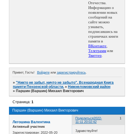
Отечества.
Информацию о
появлении новых
сообщений на
сайте можно
узнавать,
подписавшись на
страничках книги
памяти в
ВКонтакте
,
Телеграмм
или
Твиттер
.
Привет, Гость!
Войдите
или
зарегистрируйтесь
.
»
"Никто не забыт, ничто не забыто". Всенародная Книга
памяти Пензенской области.
»
Нижнеломовский район
»
Паршин (Варшин) Михаил Викторович
Страница:
1
Паршин (Варшин) Михаил Викторович
Поделиться
2022-
1
Легошина Валентина
11-11 20:02:42
Активный участник
Здравствуйте!
Зарегистрирован
: 2022-05-20