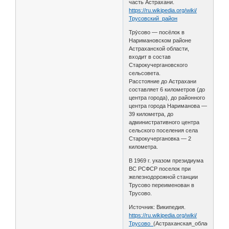
часть Астрахани.
https://ru.wikipedia.org/wiki/
Трусовский_район
Тру́сово — посёлок в
Наримановском районе
Астраханской области,
входит в состав
Старокучергановского
сельсовета.
Расстояние до Астрахани
составляет 6 километров (до
центра города), до районного
центра города Нариманова —
39 километра, до
административного центра
сельского поселения села
Старокучергановка — 2
километра.
В 1969 г. указом президиума
ВС РСФСР поселок при
железнодорожной станции
Трусово переименован в
Трусово.
Источник: Википедия.
https://ru.wikipedia.org/wiki/
Трусово_
(Астраханская_область)