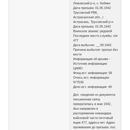
Ломовский р-н, с. Кобяки
Дата призыва: 01.05.1942
Трусовский РВК,
Астраханская обл., г.
Астрахань, Трусовский р-н
Дата призыва: 01.05.1942
Воинское звание: рядовой
Последнее место службы: п/я
477
Дата выбытия: __.09.1942
Причина выбытия: пропал без
вести
Информация об архиве -
Источник информации:
ЦАМО
Фонд ист. информации: 58
Опись ист. информации:
977530
Дело ист. информации: 49
Доп. сведения из документа:
письменная связь
прекратилась в мае 1942,
был направлен в
распоряжение командира
войсковой части почтовый
ящик 477, адреса нет. Адрес
проживания до призыва: пос.