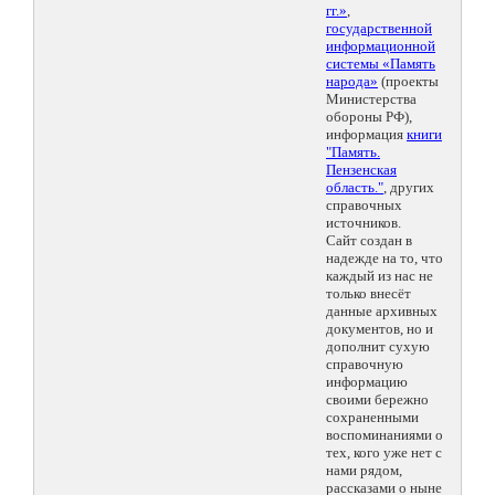
гг.»
,
государственной
информационной
системы «Память
народа»
(проекты
Министерства
обороны РФ),
информация
книги
"Память.
Пензенская
область."
, других
справочных
источников.
Сайт создан в
надежде на то, что
каждый из нас не
только внесёт
данные архивных
документов, но и
дополнит сухую
справочную
информацию
своими бережно
сохраненными
воспоминаниями о
тех, кого уже нет с
нами рядом,
рассказами о ныне