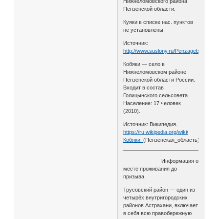
Нижнеломовского района
Пензенской области.
Куяки в списке нас. пунктов
не установлены.
Источник:
http://www.suslony.ru/Penzagebiet/NLo
Кобяки — село в
Нижнеломовском районе
Пензенской области России.
Входит в состав
Голицынского сельсовета.
Население: 17 человек
(2010).
Источник: Википедия.
https://ru.wikipedia.org/wiki/
Кобяки_
(Пензенская_область)
________________________________
Информация о
месте проживания до
призыва.
Трусовский район — один из
четырёх внутригородских
районов Астрахани, включает
в себя всю правобережную