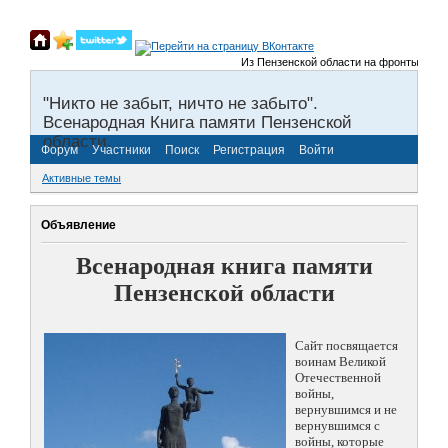
Из Пензенской области на фронты Великой
"Никто не забыт, ничто не забыто".
Всенародная Книга памяти Пензенской
области.
Форум
Участники
Поиск
Регистрация
Войти
Активные темы
Объявление
Всенародная книга памяти
Пензенской области
Сайт посвящается
воинам Великой
Отечественной
войны,
вернувшимся и не
вернувшимся с
войны, которые