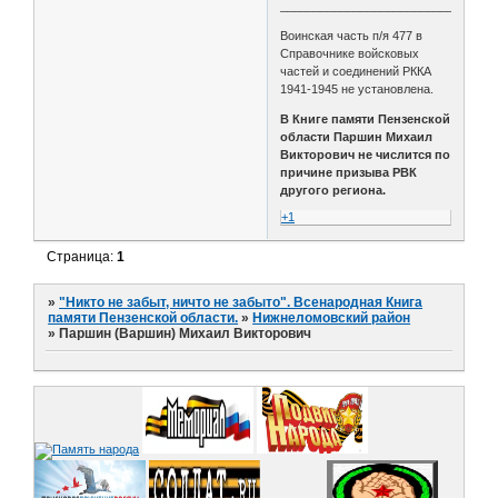
________________________________
Воинская часть п/я 477 в
Справочнике войсковых
частей и соединений РККА
1941-1945 не установлена.
В Книге памяти Пензенской
области Паршин Михаил
Викторович не числится по
причине призыва РВК
другого региона.
+1
Страница:
1
»
"Никто не забыт, ничто не забыто". Всенародная Книга
памяти Пензенской области.
»
Нижнеломовский район
»
Паршин (Варшин) Михаил Викторович