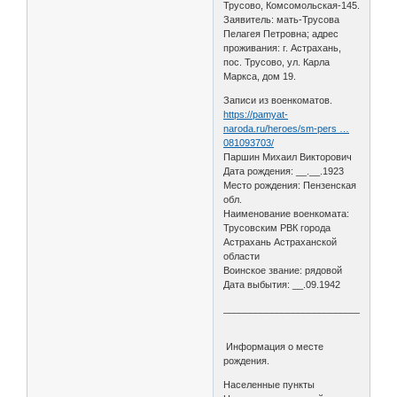
Трусово, Комсомольская-145.
Заявитель: мать-Трусова
Пелагея Петровна; адрес
проживания: г. Астрахань,
пос. Трусово, ул. Карла
Маркса, дом 19.
Записи из военкоматов.
https://pamyat-
naroda.ru/heroes/sm-pers …
081093703/
Паршин Михаил Викторович
Дата рождения: __.__.1923
Место рождения: Пензенская
обл.
Наименование военкомата:
Трусовским РВК города
Астрахань Астраханской
области
Воинское звание: рядовой
Дата выбытия: __.09.1942
________________________________
Информация о месте
рождения.
Населенные пункты