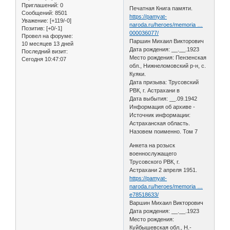
Приглашений:
0
Печатная Книга памяти.
Сообщений:
8501
https://pamyat-
Уважение:
[+119/-0]
naroda.ru/heroes/memoria …
Позитив:
[+0/-1]
000036077/
Провел на форуме:
Паршин Михаил Викторович
10 месяцев 13 дней
Дата рождения: __.__.1923
Последний визит:
Место рождения: Пензенская
Сегодня 10:47:07
обл., Нижнеломовский р-н, с.
Куяки.
Дата призыва: Трусовский
РВК, г. Астрахани в
Дата выбытия: __.09.1942
Информация об архиве -
Источник информации:
Астраханская область.
Назовем поименно. Том 7
Анкета на розыск
военнослужащего
Трусовского РВК, г.
Астрахани 2 апреля 1951.
https://pamyat-
naroda.ru/heroes/memoria …
e78518633/
Варшин Михаил Викторович
Дата рождения: __.__.1923
Место рождения:
Куйбышевская обл., Н.-