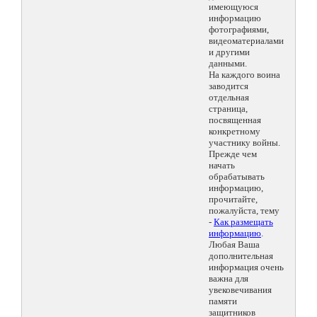
имеющуюся
информацию
фотографиями,
видеоматериалами
и другими
данными.
На каждого воина
заводится
отдельная
страница,
посвященная
конкретному
участнику войны.
Прежде чем
начать
обрабатывать
информацию,
прочитайте,
пожалуйста, тему
-
Как размещать
информацию
.
Любая Ваша
дополнительная
информация очень
важна для
увековечивания
памяти
защитников