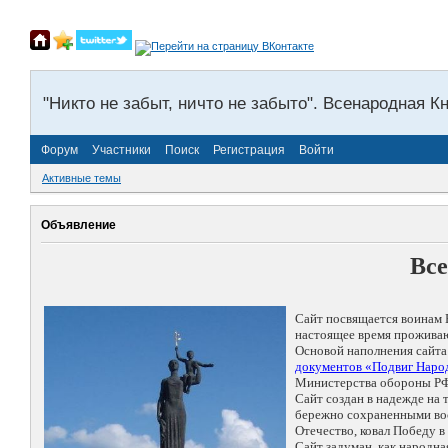
"Никто не забыт, ничто не забыто". Всенародная К
Форум
Участники
Поиск
Регистрация
Войти
Активные темы
Объявление
Все
Сайт посвящается воинам 
настоящее время проживаю
Основой наполнения сайта
документов «Подвиг Народ
Министерства обороны РФ
Сайт создан в надежде на
бережно сохраненными восп
Отечество, ковал Победу 
Сайт задуман, как народн