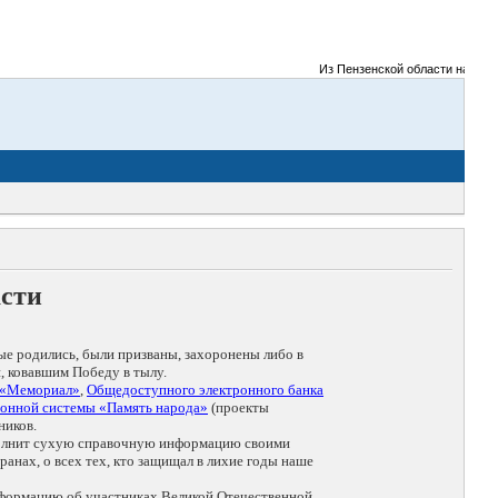
Из Пензенской области на фронты
асти
ые родились, были призваны, захоронены либо в
, ковавшим Победу в тылу.
 «Мемориал»
,
Общедоступного электронного банка
онной системы «Память народа»
(проекты
ников.
дополнит сухую справочную информацию своими
анах, о всех тех, кто защищал в лихие годы наше
нформацию об участниках Великой Отечественной