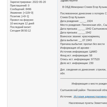
Здравствуйте!
Зарегистрирован
: 2022-05-20
Приглашений:
0
В ОБД Мемориал Спиев Егор Кузьмич
Сообщений:
8496
Уважение:
[+119/-0]
Послевоенное донесение о потерях С
Позитив:
[+0/-1]
Спиев Егор Кузьмич
Провел на форуме:
Дата рождения: __.__.1924
10 месяцев 12 дней
Место рождения: Пензенская обл., Са
Последний визит:
Дата призыва: __.__.1942 Салтыковск
Сегодня 08:50:12
Дата призыва: __.__.1942
Воинское звание: красноармеец
Дата выбытия: __.07.1943
Причина выбытия: пропал без вести
Информация об архиве -
Источник информации: ЦАМО
Фонд ист. информации: 58
Опись ист. информации: 977520
Дело ист. информации: 230
Доп. сведения из донесения: стрелок,
обл.
________________________________
Информация о месте рождения:
Салтыковский район Пензенской облас
Источник:
,История административно
Населенные пункты Земетчинског