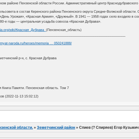
ком районе Пензенской области России. Административный центр Краснодубравского с
ельсовета в состав Керенского района Пензенского округа Средне-Волжской области. 
«День Урожая», «Красная Армия», «Дружный». В 1941 — 1958 годах село входило в со
980-е годы — центральная усадьба совхоза «Красная Дубрава».
edia.org/wiki/Красная_Дубрава_
(Пензенская_область)
____________________________________________________________________
pamyat-naroda.ru/heroes/memoria … 050241888/
метчинский р-н, с. Красная Дубрава
 Книга Памяти. Пензенская область. Том 7
в (2022-11-13 15:02:12)
нзенской области.
»
Земетчинский район
»
Спиев (? Спиряев) Егор Кузьмич