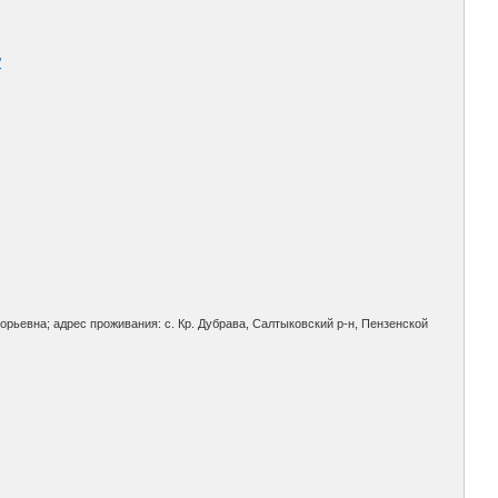
/
горьевна; адрес проживания: с. Кр. Дубрава, Салтыковский р-н, Пензенской
.