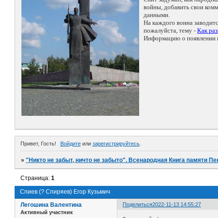
войны, добавить свои ко
данными.
На каждого воина заводит
пожалуйста, тему -
Как ра
Информацию о появлении н
Привет, Гость!
Войдите
или
зарегистрируйтесь
.
»
"Никто не забыт, ничто не забыто". Всенародная Книга памяти Пе
Страница:
1
Спиев (? Спиряев) Егор Кузьмич
Легошина Валентина
Поделиться
2022-11-13 14:55:27
Активный участник