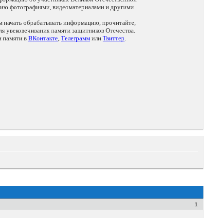
цию фотографиями, видеоматериалами и другими
ем начать обрабатывать информацию, прочитайте,
я увековечивания памяти защитников Отечества.
и памяти в
ВКонтакте
,
Телеграмм
или
Твиттер
.
1