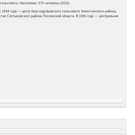
ельсовета. Население: 574 человека (2010).
С 1934 года — центр Краснодубравского сельсовета Земетчинского района,
став Салтыковского района Пензенской области. В 1955 году — центральная