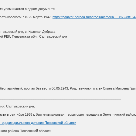
 упоминается в одном документе.
алтыковского РВК 25 марта 1947.
https://pamyat-naroda.ru/heroes/memoria … e66288164
лтыковский р-н, с. Красная Дубрава
ий РВК, Пензенская обл., Салтыковский р-н
 беспартийный, пропал без вести 06.05.1943. Родственники: мать- Спиева Матрена Гри
___________________________________________________________________
 Салтыковский р-н.
ти в сентябре 1958 г. был ликвидирован, территория передана в Земетчинский район
-террриториального деления Пензенской области
о района Пензенской области.