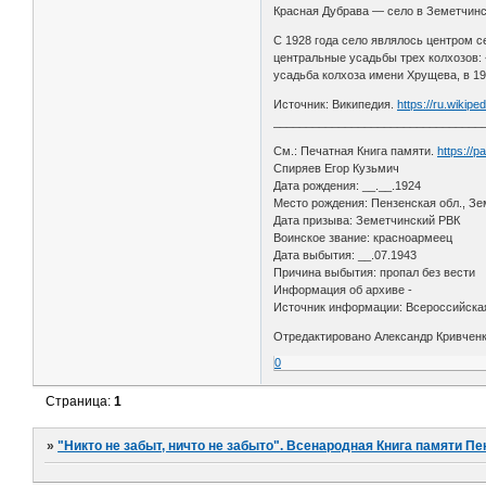
Красная Дубрава — село в Земетчинс
С 1928 года село являлось центром с
центральные усадьбы трех колхозов: 
усадьба колхоза имени Хрущева, в 1
Источник: Википедия.
https://ru.wikip
________________________________
См.: Печатная Книга памяти.
https://
Спиряев Егор Кузьмич
Дата рождения: __.__.1924
Место рождения: Пензенская обл., Зе
Дата призыва: Земетчинский РВК
Воинское звание: красноармеец
Дата выбытия: __.07.1943
Причина выбытия: пропал без вести
Информация об архиве -
Источник информации: Всероссийская
Отредактировано Александр Кривченко
0
Страница:
1
»
"Никто не забыт, ничто не забыто". Всенародная Книга памяти Пе