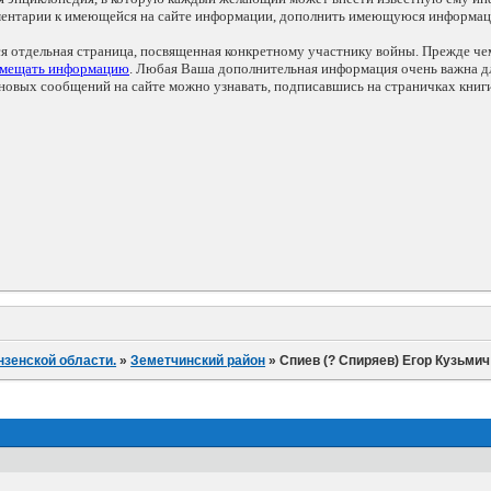
мментарии к имеющейся на сайте информации, дополнить имеющуюся информа
ся отдельная страница, посвященная конкретному участнику войны. Прежде ч
змещать информацию
. Любая Ваша дополнительная информация очень важна дл
овых сообщений на сайте можно узнавать, подписавшись на страничках книг
нзенской области.
»
Земетчинский район
»
Спиев (? Спиряев) Егор Кузьмич