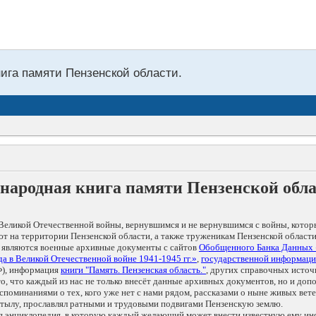
нига памяти Пензенской области.
народная книга памяти Пензенской обл
Великой Отечественной войны, вернувшимся и не вернувшимся с войны, котор
т на территории Пензенской области, а также труженикам Пензенской области
 являются военные архивные документы с сайтов
Обобщенного Банка Данных
а в Великой Отечественной войне 1941-1945 гг.»
,
государственной информаци
), информация
книги "Память. Пензенская область."
, других справочных источ
 то, что каждый из нас не только внесёт данные архивных документов, но и 
оминаниями о тех, кого уже нет с нами рядом, рассказами о ныне живых ветер
в тылу, прославлял ратными и трудовыми подвигами Пензенскую землю.
ая энциклопедия, в которую каждый желающий может внести известную ему и