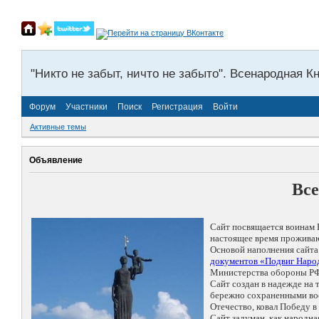
"Никто не забыт, ничто не забыто". Всенародная К
Форум
Участники
Поиск
Регистрация
Войти
Активные темы
Объявление
Все
Сайт посвящается воинам 
настоящее время проживаю
Основой наполнения сайта
документов «Подвиг Народ
Министерства обороны РФ
Сайт создан в надежде на
бережно сохраненными восп
Отечество, ковал Победу 
Сайт задуман, как народн