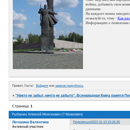
войны, добавить свои ко
данными.
На каждого воина заводит
пожалуйста, тему -
Как ра
Информацию о появлении н
Привет, Гость!
Войдите
или
зарегистрируйтесь
.
»
"Никто не забыт, ничто не забыто". Всенародная Книга памяти Пе
Страница:
1
Рыбанин Алексей Моисеевич (? Мокеевич)
Легошина Валентина
Поделиться
2022-11-13 15:26:35
Активный участник