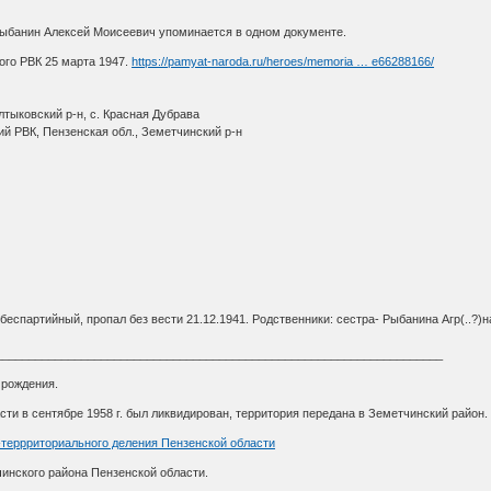
Рыбанин Алексей Моисеевич упоминается в одном документе.
го РВК 25 марта 1947.
https://pamyat-naroda.ru/heroes/memoria … e66288166/
лтыковский р-н, с. Красная Дубрава
ий РВК, Пензенская обл., Земетчинский р-н
, беспартийный, пропал без вести 21.12.1941. Родственники: сестра- Рыбанина Агр(..?
____________________________________________________________________
дения.
ти в сентябре 1958 г. был ликвидирован, территория передана в Земетчинский район.
-террриториального деления Пензенской области
го района Пензенской области.