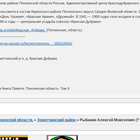
ком районе Пензенской области России. Административный центр Краснодубравского с
ельсовета в состав Керенского района Пензенского округа Средне-Волжской области. 
«День Урожая», «Красная Армия», «Дружный». В 1941 — 1958 годах село входило в со
980-е годы — центральная усадьба совхоза «Красная Дубрава».
edia.org/wiki/Красная_Дубрава_
(Пензенская_область)
______________
pamyat-naroda.ru/heroes/memoria … 050210642/
метчинский р-н, д. Красная Дубрава
 Книга Памяти. Пензенская область. Том 6
нзенской области.
»
Земетчинский район
»
Рыбанин Алексей Моисеевич (?