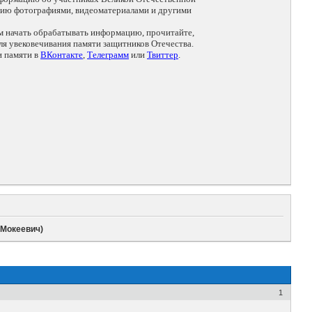
цию фотографиями, видеоматериалами и другими
ем начать обрабатывать информацию, прочитайте,
я увековечивания памяти защитников Отечества.
и памяти в
ВКонтакте
,
Телеграмм
или
Твиттер
.
 Мокеевич)
1