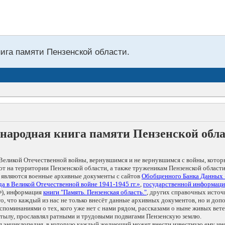
нига памяти Пензенской области.
народная книга памяти Пензенской обл
Великой Отечественной войны, вернувшимся и не вернувшимся с войны, котор
т на территории Пензенской области, а также труженикам Пензенской области
 являются военные архивные документы с сайтов
Обобщенного Банка Данных
а в Великой Отечественной войне 1941-1945 гг.»
,
государственной информаци
), информация
книги "Память. Пензенская область."
, других справочных источ
 то, что каждый из нас не только внесёт данные архивных документов, но и 
оминаниями о тех, кого уже нет с нами рядом, рассказами о ныне живых ветер
в тылу, прославлял ратными и трудовыми подвигами Пензенскую землю.
ая энциклопедия, в которую каждый желающий может внести известную ему и