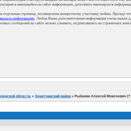
мментарии к имеющейся на сайте информации, дополнить имеющуюся информа
ся отдельная страница, посвященная конкретному участнику войны. Прежде ч
змещать информацию
. Любая Ваша дополнительная информация очень важна дл
овых сообщений на сайте можно узнавать, подписавшись на страничках книг
нзенской области.
»
Земетчинский район
»
Рыбанин Алексей Моисеевич (?