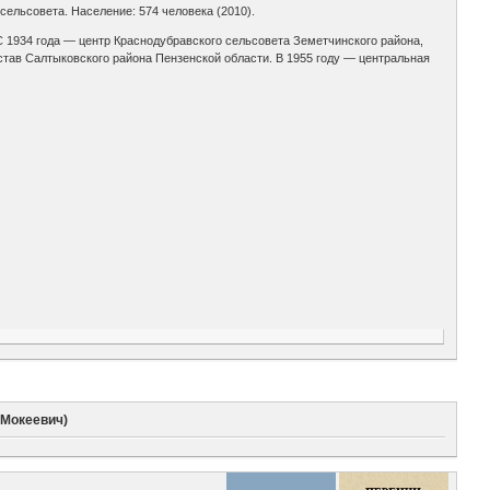
ельсовета. Население: 574 человека (2010).
С 1934 года — центр Краснодубравского сельсовета Земетчинского района,
став Салтыковского района Пензенской области. В 1955 году — центральная
 Мокеевич)