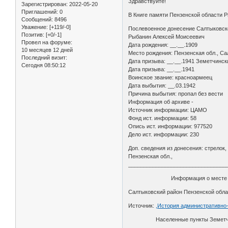
Здравствуйте!
Зарегистрирован
: 2022-05-20
Приглашений:
0
В Книге памяти Пензенской области 
Сообщений:
8496
Уважение:
[+119/-0]
Послевоенное донесение Салтыковско
Позитив:
[+0/-1]
Рыбанин Алексей Моисеевич
Провел на форуме:
Дата рождения: __.__.1909
10 месяцев 12 дней
Место рождения: Пензенская обл., Са
Последний визит:
Дата призыва: __.__.1941 Земетчинск
Сегодня 08:50:12
Дата призыва: __.__.1941
Воинское звание: красноармеец
Дата выбытия: __.03.1942
Причина выбытия: пропал без вести
Информация об архиве -
Источник информации: ЦАМО
Фонд ист. информации: 58
Опись ист. информации: 977520
Дело ист. информации: 230
Доп. сведения из донесения: стрелок
Пензенская обл.,
________________________________
Информация о месте рож
Салтыковский район Пензенской облас
Источник:
,История административно
Населенные пункты Земетчинско