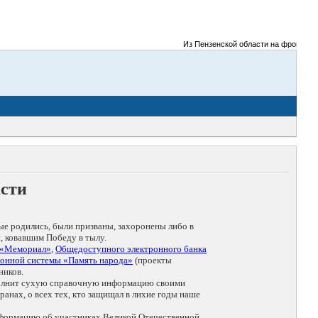
Из Пензенской области на фронты Вели
асти
ые родились, были призваны, захоронены либо в
, ковавшим Победу в тылу.
 «Мемориал»
,
Общедоступного электронного банка
онной системы «Память народа»
(проекты
ников.
дополнит сухую справочную информацию своими
анах, о всех тех, кто защищал в лихие годы наше
нформацию об участниках Великой Отечественной