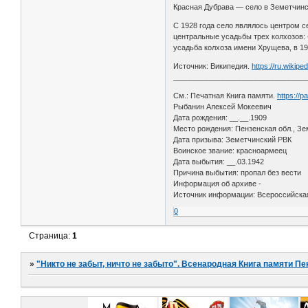
Красная Дубрава — село в Земетчинс
С 1928 года село являлось центром с
центральные усадьбы трех колхозов: 
усадьба колхоза имени Хрущева, в 1
Источник: Википедия.
https://ru.wikip
________________________________
См.: Печатная Книга памяти.
https://
Рыбанин Алексей Мокеевич
Дата рождения: __.__.1909
Место рождения: Пензенская обл., Зе
Дата призыва: Земетчинский РВК
Воинское звание: красноармеец
Дата выбытия: __.03.1942
Причина выбытия: пропал без вести
Информация об архиве -
Источник информации: Всероссийская
0
Страница:
1
»
"Никто не забыт, ничто не забыто". Всенародная Книга памяти Пе