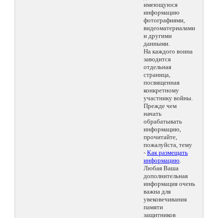
имеющуюся
информацию
фотографиями,
видеоматериалами
и другими
данными.
На каждого воина
заводится
отдельная
страница,
посвященная
конкретному
участнику войны.
Прежде чем
начать
обрабатывать
информацию,
прочитайте,
пожалуйста, тему
-
Как размещать
информацию
.
Любая Ваша
дополнительная
информация очень
важна для
увековечивания
памяти
защитников