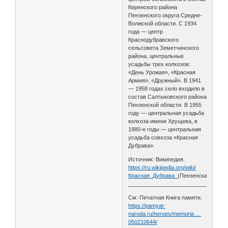
Керенского района
Пензенского округа Средне-
Волжской области. С 1934
года — центр
Краснодубравского
сельсовета Земетчинского
района, центральные
усадьбы трех колхозов:
«День Урожая», «Красная
Армия», «Дружный». В 1941
— 1958 годах село входило в
состав Салтыковского района
Пензенской области. В 1955
году — центральная усадьба
колхоза имени Хрущева, в
1980-е годы — центральная
усадьба совхоза «Красная
Дубрава».
Источник: Википедия.
https://ru.wikipedia.org/wiki/
Красная_Дубрава_
(Пензенская_облас
________________________________
См: Печатная Книга памяти.
https://pamyat-
naroda.ru/heroes/memoria …
050210644/