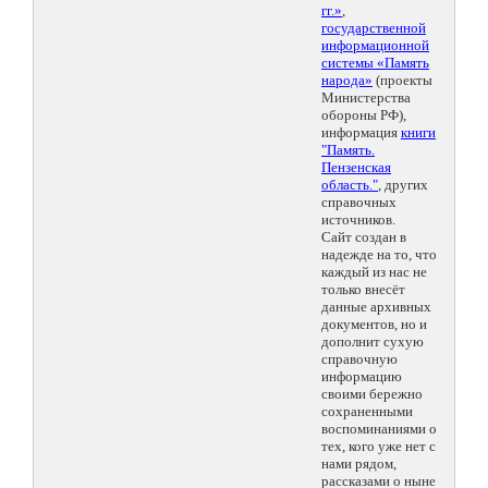
гг.»
,
государственной
информационной
системы «Память
народа»
(проекты
Министерства
обороны РФ),
информация
книги
"Память.
Пензенская
область."
, других
справочных
источников.
Сайт создан в
надежде на то, что
каждый из нас не
только внесёт
данные архивных
документов, но и
дополнит сухую
справочную
информацию
своими бережно
сохраненными
воспоминаниями о
тех, кого уже нет с
нами рядом,
рассказами о ныне