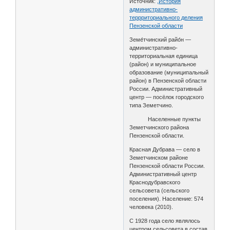
Источник:
,История
административно-
террриториального деления
Пензенской области
Земе́тчинский райо́н —
административно-
территориальная единица
(район) и муниципальное
образование (муниципальный
район) в Пензенской области
России. Административный
центр — посёлок городского
типа Земетчино.
Населенные пункты
Земетчинского района
Пензенской области.
Красная Дубрава — село в
Земетчинском районе
Пензенской области России.
Административный центр
Краснодубравского
сельсовета (сельского
поселения). Население: 574
человека (2010).
С 1928 года село являлось
центром сельсовета в состав