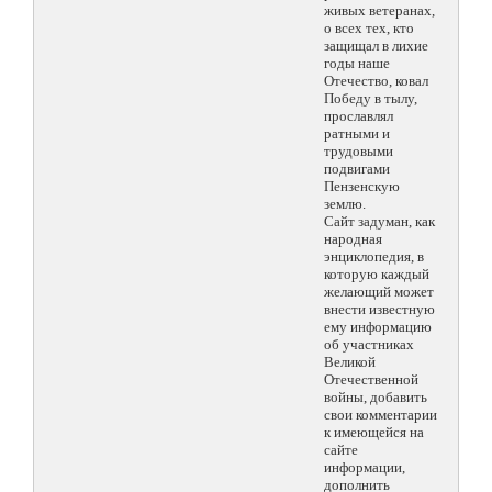
живых ветеранах,
о всех тех, кто
защищал в лихие
годы наше
Отечество, ковал
Победу в тылу,
прославлял
ратными и
трудовыми
подвигами
Пензенскую
землю.
Сайт задуман, как
народная
энциклопедия, в
которую каждый
желающий может
внести известную
ему информацию
об участниках
Великой
Отечественной
войны, добавить
свои комментарии
к имеющейся на
сайте
информации,
дополнить