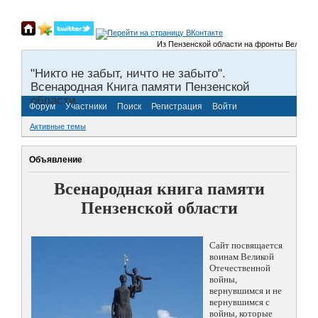
Из Пензенской области на фронты Великой От
"Никто не забыт, ничто не забыто".
Всенародная Книга памяти Пензенской
области.
Форум
Участники
Поиск
Регистрация
Войти
Активные темы
Объявление
Всенародная книга памяти
Пензенской области
Сайт посвящается
воинам Великой
Отечественной
войны,
вернувшимся и не
вернувшимся с
войны, которые