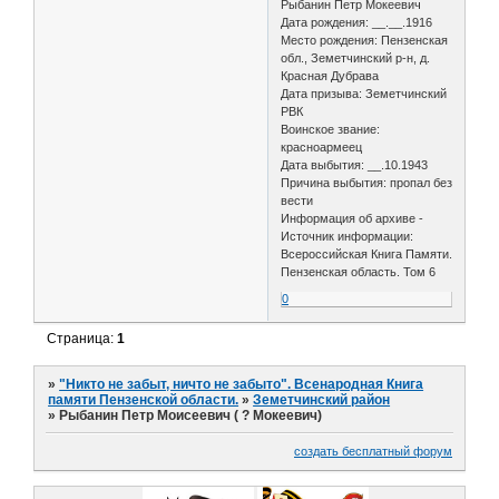
Рыбанин Петр Мокеевич
Дата рождения: __.__.1916
Место рождения: Пензенская
обл., Земетчинский р-н, д.
Красная Дубрава
Дата призыва: Земетчинский
РВК
Воинское звание:
красноармеец
Дата выбытия: __.10.1943
Причина выбытия: пропал без
вести
Информация об архиве -
Источник информации:
Всероссийская Книга Памяти.
Пензенская область. Том 6
0
Страница:
1
»
"Никто не забыт, ничто не забыто". Всенародная Книга
памяти Пензенской области.
»
Земетчинский район
»
Рыбанин Петр Моисеевич ( ? Мокеевич)
создать бесплатный форум