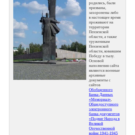
родились, были
призваны,
захоронены либо
в настоящее время
проживают на
территории
Пензенской
области, а также
труженикам
Пензенской
области, ковавшим
Победу в тылу.
Основой
наполнения сайта
являются военные
архивные
документы с
сайтов
Обобщенного
Банка Данных
«Мемориал»
,
Общедоступного
электронного
банка документов
«Подвиг Народа в
Великой
Отечественной
войне 1941-1945