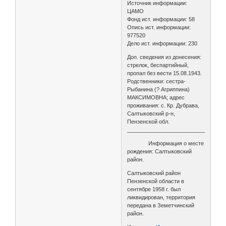
Источник информации:
ЦАМО
Фонд ист. информации: 58
Опись ист. информации:
977520
Дело ист. информации: 230
Доп. сведения из донесения:
стрелок, беспартийный,
пропал без вести 15.08.1943.
Родственники: сестра-
Рыбанина (? Агриппина)
МАКСИМОВНА; адрес
проживания: с. Кр. Дубрава,
Салтыковский р-н,
Пензенской обл.
________________________________
Информация о месте
рождения: Салтыковский
район.
Салтыковский район
Пензенской области в
сентябре 1958 г. был
ликвидирован, территория
передана в Земетчинский
район.