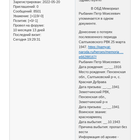
Зарегистрирован
: 2022-05-20
Приглашений:
0
В ОБД Мемориал
Сообщений:
8501
Рыбанин Петр Моисеевич
Уважение:
[+119/-0]
упоминается в одном
Позитив:
[+0/-1]
документе.
Провел на форуме:
10 месяцев 13 дней
Донесение о потерях
Последний визит:
послевоенного периода
Сегодня 19:29:31
Салтыковского РВК 25 марта
1947.
https://pamyat-
naroda.ru/heroes/memoria …
e66288167/
Рыбанин Петр Моисеевич
Дата рождения: __.__.1916
Место рождения: Пензенская
обл., Салтыковский р-н, с.
Красная Дубрава
Дата призыва: __.__.1941
Земетчинский РВК,
Пензенская обл.,
Земетчинский р-н
Дата призыва: __.__.1941
Воинское звание:
красноармеец
Дата выбытия: __.10.1943
Причина выбытия: пропал без
вести
Информация об архиве -