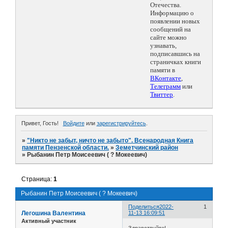
Отечества.
Информацию о
появлении новых
сообщений на
сайте можно
узнавать,
подписавшись на
страничках книги
памяти в
ВКонтакте
,
Телеграмм
или
Твиттер
.
Привет, Гость!
Войдите
или
зарегистрируйтесь
.
»
"Никто не забыт, ничто не забыто". Всенародная Книга
памяти Пензенской области.
»
Земетчинский район
»
Рыбанин Петр Моисеевич ( ? Мокеевич)
Страница:
1
Рыбанин Петр Моисеевич ( ? Мокеевич)
Поделиться
2022-
1
Легошина Валентина
11-13 16:09:51
Активный участник
Здравствуйте!