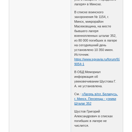
лагеря» в Минске.
В списке воинского
захоронения № 1154, г.
Минск, микрорайон
Масюковщина, на месте
бывшего лагеря
военнопленных шталаг 352,
из 80 000 погибших в лагере
на сегодняшний день
установлено 10 350 имен.
Источник:
https://www.sgvavia.ru/forum/923-
9054-1
В ОБД Мемориал
информация об
увековечивании Шустова Г.
А. не установлена.
См.:
>Лагерь в/пл. Беларусь.
г. Минск. Пензенцы - узники
Шталаг 352
Шустов Григорий
Александрович в списках
погибших в лагере не
числится.