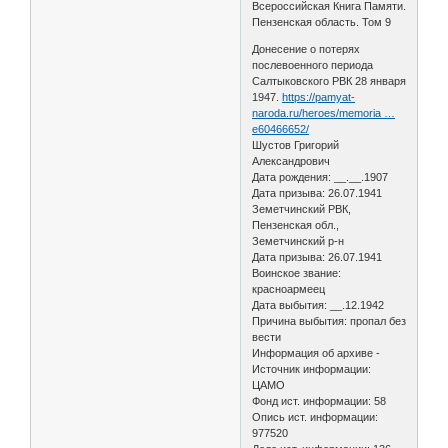
Всероссийская Книга Памяти.
Пензенская область. Том 9
Донесение о потерях
послевоенного периода
Салтыковского РВК 28 января
1947.
https://pamyat-
naroda.ru/heroes/memoria …
e60466652/
Шустов Григорий
Александрович
Дата рождения: __.__.1907
Дата призыва: 26.07.1941
Земетчинский РВК,
Пензенская обл.,
Земетчинский р-н
Дата призыва: 26.07.1941
Воинское звание:
красноармеец
Дата выбытия: __.12.1942
Причина выбытия: пропал без
вести
Информация об архиве -
Источник информации:
ЦАМО
Фонд ист. информации: 58
Опись ист. информации:
977520