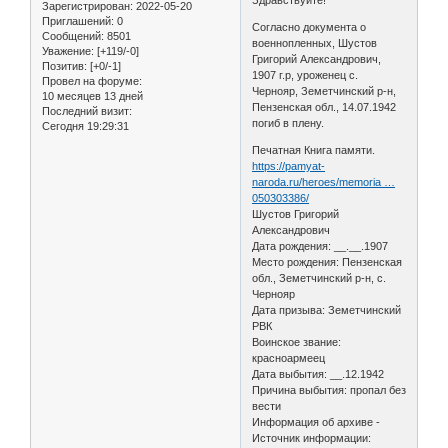
Зарегистрирован
: 2022-05-20
Приглашений:
0
Согласно документа о
Сообщений:
8501
военнопленных, Шустов
Уважение:
[+119/-0]
Григорий Александрович,
Позитив:
[+0/-1]
1907 г.р, уроженец с.
Провел на форуме:
Чернояр, Земетчинский р-н,
10 месяцев 13 дней
Пензенская обл., 14.07.1942
Последний визит:
погиб в плену.
Сегодня 19:29:31
Печатная Книга памяти.
https://pamyat-
naroda.ru/heroes/memoria …
050303386/
Шустов Григорий
Александрович
Дата рождения: __.__.1907
Место рождения: Пензенская
обл., Земетчинский р-н, с.
Чернояр
Дата призыва: Земетчинский
РВК
Воинское звание:
красноармеец
Дата выбытия: __.12.1942
Причина выбытия: пропал без
вести
Информация об архиве -
Источник информации: