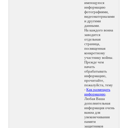
имеющуюся
информацию
фотографиями,
видеоматериалами
и другими
данными.
На каждого воина
заводится
отдельная
страница,
посвященная
конкретному
участнику войны.
Прежде чем
начать
обрабатывать
информацию,
прочитайте,
пожалуйста, тему
-
Как размещать
информацию
.
Любая Ваша
дополнительная
информация очень
важна для
увековечивания
памяти
защитников