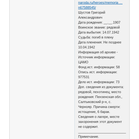
naroda.ru/heroes/memoria …
n67588545/
Шустов Григорий
Александрович
Дата рождения: __.__.1907
Воинское звание: рядовой
Дата выбытия: 14.07.1942
Судьба: погиб в плену
Дата пленения: Не позднее
10.04.1942
Информация об архиве -
Источник информации:
ЦАМО
Фонд ист. информации: 58
Опись ист. информации:
977531
Дело ист. информации: 73
Доп. сведения из документа:
рядовой, пехотинец; место
рождения: Пензенская обл.,
Салтыковский р-н, с.
Чернояр. Причина смерти:
истощение, 6 барак.
Сведения о лагере, месте
захоронения этот документ
не содержит.
________________________________
Примечание.