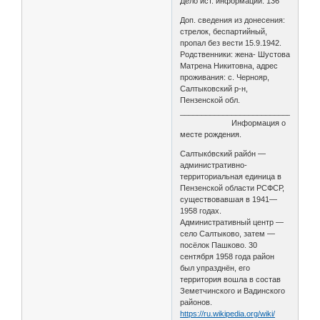
Дело ист. информации: 136
Доп. сведения из донесения:
стрелок, беспартийный,
пропал без вести 15.9.1942.
Родственники: жена- Шустова
Матрена Никитовна, адрес
проживания: с. Чернояр,
Салтыковский р-н,
Пензенской обл.
________________________________
Информация о
месте рождения.
Салтыко́вский райо́н —
административно-
территориальная единица в
Пензенской области РСФСР,
существовавшая в 1941—
1958 годах.
Административный центр —
село Салтыково, затем —
посёлок Пашково. 30
сентября 1958 года район
был упразднён, его
территория вошла в состав
Земетчинского и Вадинского
районов.
https://ru.wikipedia.org/wiki/