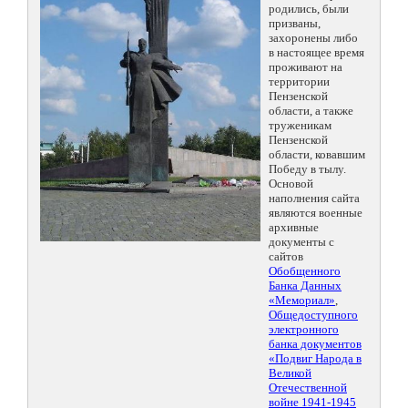
родились, были
призваны,
захоронены либо
в настоящее время
проживают на
территории
Пензенской
области, а также
труженикам
Пензенской
области, ковавшим
Победу в тылу.
Основой
наполнения сайта
являются военные
архивные
документы с
сайтов
Обобщенного
Банка Данных
«Мемориал»
,
Общедоступного
электронного
банка документов
«Подвиг Народа в
Великой
Отечественной
войне 1941-1945