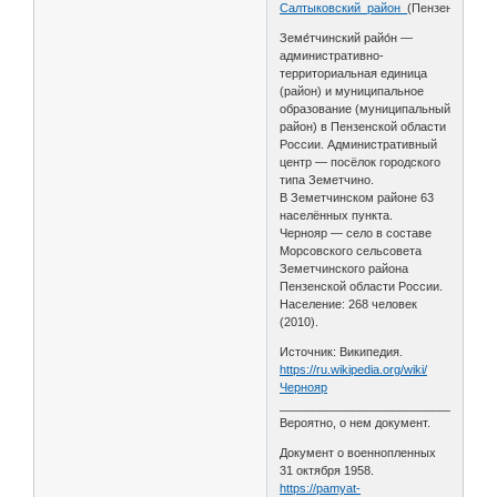
Салтыковский_район_
(Пензенская_об
Земе́тчинский райо́н —
административно-
территориальная единица
(район) и муниципальное
образование (муниципальный
район) в Пензенской области
России. Административный
центр — посёлок городского
типа Земетчино.
В Земетчинском районе 63
населённых пункта.
Чернояр — село в составе
Морсовского сельсовета
Земетчинского района
Пензенской области России.
Население: 268 человек
(2010).
Источник: Википедия.
https://ru.wikipedia.org/wiki/
Чернояр
________________________________
Вероятно, о нем документ.
Документ о военнопленных
31 октября 1958.
https://pamyat-