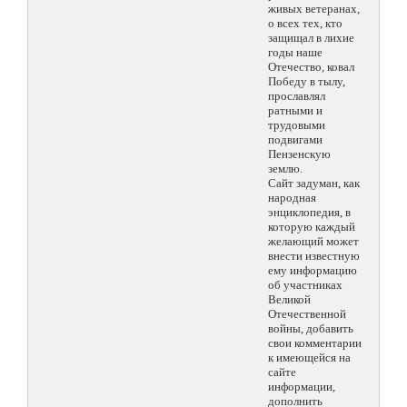
живых ветеранах,
о всех тех, кто
защищал в лихие
годы наше
Отечество, ковал
Победу в тылу,
прославлял
ратными и
трудовыми
подвигами
Пензенскую
землю.
Сайт задуман, как
народная
энциклопедия, в
которую каждый
желающий может
внести известную
ему информацию
об участниках
Великой
Отечественной
войны, добавить
свои комментарии
к имеющейся на
сайте
информации,
дополнить