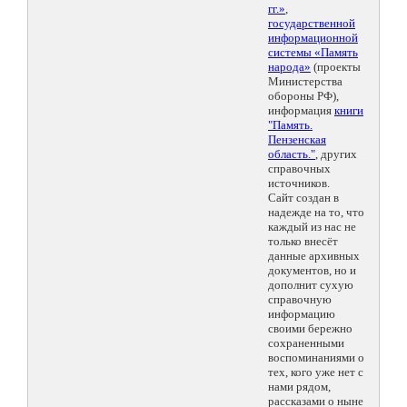
гг.»
,
государственной
информационной
системы «Память
народа»
(проекты
Министерства
обороны РФ),
информация
книги
"Память.
Пензенская
область."
, других
справочных
источников.
Сайт создан в
надежде на то, что
каждый из нас не
только внесёт
данные архивных
документов, но и
дополнит сухую
справочную
информацию
своими бережно
сохраненными
воспоминаниями о
тех, кого уже нет с
нами рядом,
рассказами о ныне