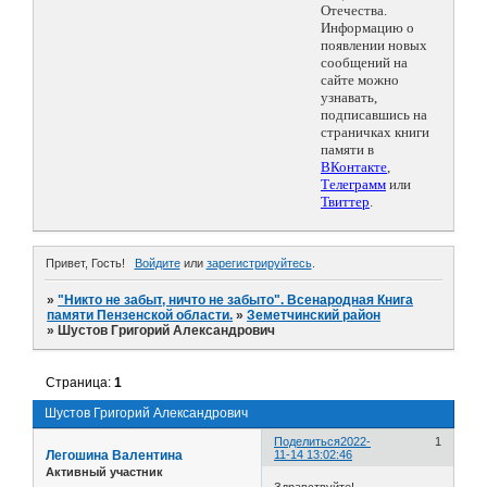
Отечества.
Информацию о
появлении новых
сообщений на
сайте можно
узнавать,
подписавшись на
страничках книги
памяти в
ВКонтакте
,
Телеграмм
или
Твиттер
.
Привет, Гость!
Войдите
или
зарегистрируйтесь
.
»
"Никто не забыт, ничто не забыто". Всенародная Книга
памяти Пензенской области.
»
Земетчинский район
»
Шустов Григорий Александрович
Страница:
1
Шустов Григорий Александрович
Поделиться
2022-
1
Легошина Валентина
11-14 13:02:46
Активный участник
Здравствуйте!