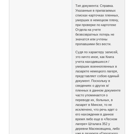
Тип документа: Справка.
Указанные в прилагаемых
списках-карточках пленных,
умерших в немецком плену,
при проверке по картотеке
Отдела на учете
безвозвратных потерь не
значатся или учтены
пропавшими без вести.
Судя по характеру записей,
это ничто иное, как Книга
учета находившихся /
умерших военнопленных в
лазарете немецкого лагеря,
представляет собою единый
документ. Поскольку в
сведениях о других в/
пленных в данном документе
часто упоминается о
переводе их, больных, в
лазарет в Минске, то не
исключено, что речь идет о
его нахождении в данное
время либо еще в «Лесном
лагере» Шталага 352 у
деревни Масюковщина, либо
уже в лазарете «Городского