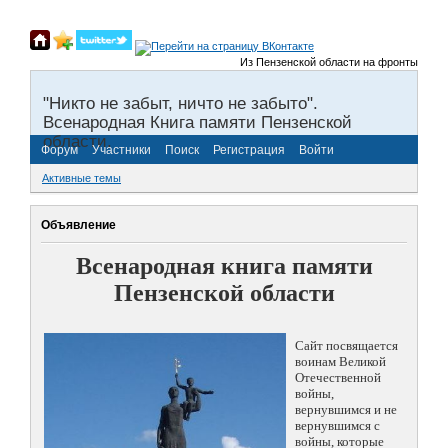
Из Пензенской области на фронты Великой
"Никто не забыт, ничто не забыто".
Всенародная Книга памяти Пензенской
области.
Форум
Участники
Поиск
Регистрация
Войти
Активные темы
Объявление
Всенародная книга памяти
Пензенской области
Сайт посвящается
воинам Великой
Отечественной
войны,
вернувшимся и не
вернувшимся с
войны, которые