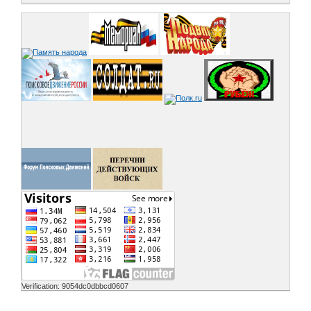
Verification: 9054dc0dbbcd0607