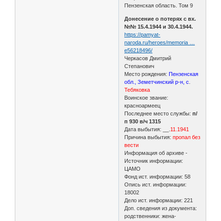
Пензенская область. Том 9
Донесение о потерях с вх.
№№ 15.4.1944 и 30.4.1944.
https://pamyat-
naroda.ru/heroes/memoria …
e56218496/
Черкасов Дмитрий
Степанович
Место рождения:
Пензенская
обл., Земетчинский р-н, с
.
Тебяковка
Воинское звание:
красноармеец
Последнее место службы:
п/
п 930 в/ч 1315
Дата выбытия: __.
11.1941
Причина выбытия:
пропал без
вести
Информация об архиве -
Источник информации:
ЦАМО
Фонд ист. информации: 58
Опись ист. информации:
18002
Дело ист. информации: 221
Доп. сведения из документа:
родственники: жена-