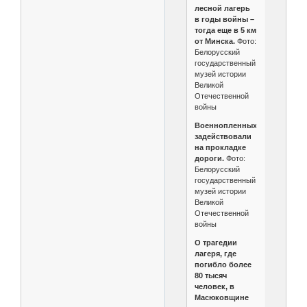
лесной лагерь
в годы войны –
тогда еще в 5 км
от Минска.
Фото:
Белорусский
государственный
музей истории
Великой
Отечественной
войны
Военнопленных
задействовали
на прокладке
дороги.
Фото:
Белорусский
государственный
музей истории
Великой
Отечественной
войны
О трагедии
лагеря, где
погибло более
80 тысяч
человек, в
Масюковщине