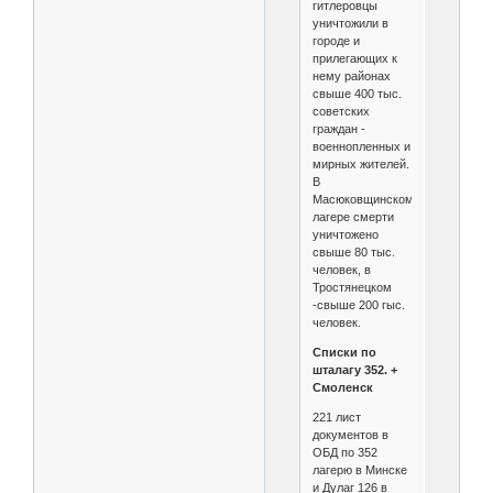
гитлеровцы
уничтожили в
городе и
прилегающих к
нему районах
свыше 400 тыс.
советских
граждан -
военнопленных и
мирных жителей.
В
Масюковщинском
лагере смерти
уничтожено
свыше 80 тыс.
человек, в
Тростянецком
-свыше 200 гыс.
человек.
Списки по
шталагу 352. +
Смоленск
221 лист
документов в
ОБД по 352
лагерю в Минске
и Дулаг 126 в