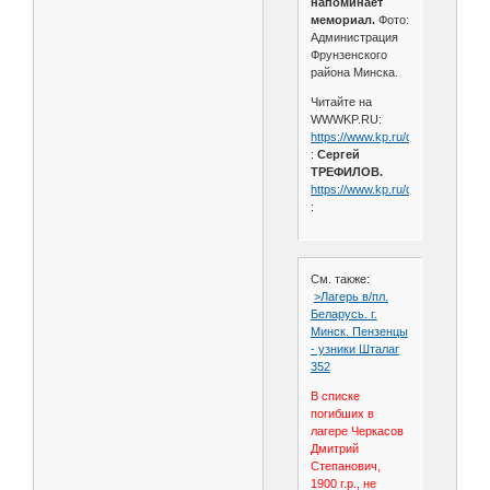
напоминает
мемориал.
Фото:
Администрация
Фрунзенского
района Минска.
Читайте на
WWWKP.RU:
https://www.kp.ru/daily/27054/41
:
Сергей
ТРЕФИЛОВ.
https://www.kp.ru/daily/27054/41
:
См. также:
>Лагерь в/пл.
Беларусь. г.
Минск. Пензенцы
- узники Шталаг
352
В списке
погибших в
лагере Черкасов
Дмитрий
Степанович,
1900 г.р., не