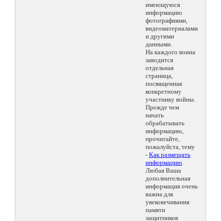
имеющуюся
информацию
фотографиями,
видеоматериалами
и другими
данными.
На каждого воина
заводится
отдельная
страница,
посвященная
конкретному
участнику войны.
Прежде чем
начать
обрабатывать
информацию,
прочитайте,
пожалуйста, тему
-
Как размещать
информацию
.
Любая Ваша
дополнительная
информация очень
важна для
увековечивания
памяти
защитников