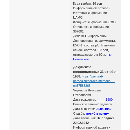
Куда выбыл:
90 зсп
Информация об архиве -
Источник информации:
ЦАМО
Фонд ист. информации: 8388
Опись ист. информации:
367001
Дело ист. информации: 1
Доп. сведения из документа:
ВУС-1, состав р/с. Именной
список состава 103 зсп,
отправляемого в 90 зсп
к-
Белинское
.
Документ о
военнопленных 31 октября
1958.
https://pamyat-
naroda.ru/heroes/memoria …
en67588263
:
Черкасов Дмитрий
Степанович
Дата рождения: __.__.
1900
Воинское звание: рядовой
Дата выбытия:
02.04.1942
Судьба:
погиб в плену
Дата пленения:
Не позднее
22.02.1942
Информация об архиве -