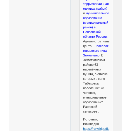
территориальная
единица (район)
и
муниципальное
образование
(муниципальный
район) в
Пензенской
области России.
Административный
центр —
посёлок
городского типа
Земетчино.
В
Земетчинском
районе 63
населённых
пункта, в списке
которых : село
Табаковка,
население: 78
человек,
муниципальное
образование:
Раевский
сельсовет.
Источник:
Википедия.
https://ru.wikipedia.org/wiki/