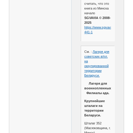
считать, что это
книга из Минска
начало
SGVAVIA © 2008-
2025
https://www.sgvavia.ru/forum/152
441-1
См. :
Лагеря для
советских в/пл.
на
оккупированной
территории
Беларуси.
Лагеря для
военнопленных.
Филиалы ада.
Крупнейшие
шталаги на
территории
Беларуси.
Шталаг 352
(Масюковщина, г.
Минск).