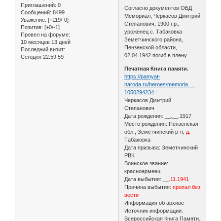
Приглашений:
0
Согласно документов ОБД
Сообщений:
8499
Мемориал, Черкасов Дмитрий
Уважение:
[+119/-0]
Степанович, 1900 г.р.,
Позитив:
[+0/-1]
уроженец с. Табаковка
Провел на форуме:
Земетчинского района,
10 месяцев 13 дней
Пензенской области,
Последний визит:
02.04.1942 погиб в плену.
Сегодня 22:59:59
Печатная Книга памяти.
https://pamyat-
naroda.ru/heroes/memoria …
1050294234
:
Черкасов Дмитрий
Степанович
Дата рождения: __.__.1917
Место рождения: Пензенская
обл., Земетчинский р-н,
д.
Табаковка
Дата призыва: Земетчинский
РВК
Воинское звание:
красноармеец
Дата выбытия: __.
11.1941
Причина выбытия:
пропал без
вести
Информация об архиве -
Источник информации:
Всероссийская Книга Памяти.