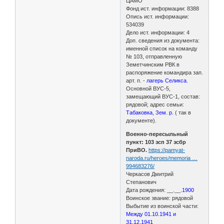
ЦАМО
Фонд ист. информации: 8388
Опись ист. информации:
534039
Дело ист. информации: 4
Доп. сведения из документа:
именной список на команду
№ 103, отправленную
Земетчинским РВК в
распоряжение командира зап.
арт. п. -
лагерь Селикса.
Основной ВУС-5,
замещающий ВУС-1, состав:
рядовой; адрес семьи:
Табаковка, Зем. р.
( так в
документе).
Военно-пересыльный
пункт: 103 зсп 37 зсбр
ПриВО.
https://pamyat-
naroda.ru/heroes/memoria …
994683276/
Черкасов Дмитрий
Степанович
Дата рождения: __.__.
1900
Воинское звание: рядовой
Выбытие из воинской части:
Между 01.10.1941 и
31.12.1941