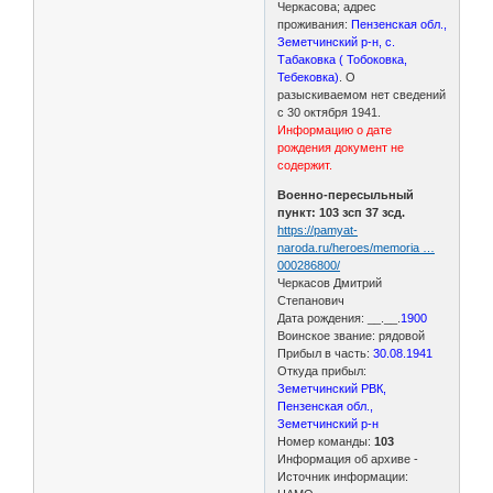
Черкасова; адрес
проживания:
Пензенская обл.,
Земетчинский р-н, с.
Табаковка ( Тобоковка,
Тебековка)
. О
разыскиваемом нет сведений
с 30 октября 1941.
Информацию о дате
рождения документ не
содержит.
Военно-пересыльный
пункт: 103 зсп 37 зсд.
https://pamyat-
naroda.ru/heroes/memoria …
000286800/
Черкасов Дмитрий
Степанович
Дата рождения: __.__.
1900
Воинское звание: рядовой
Прибыл в часть:
30.08.1941
Откуда прибыл:
Земетчинский РВК,
Пензенская обл.,
Земетчинский р-н
Номер команды:
103
Информация об архиве -
Источник информации: