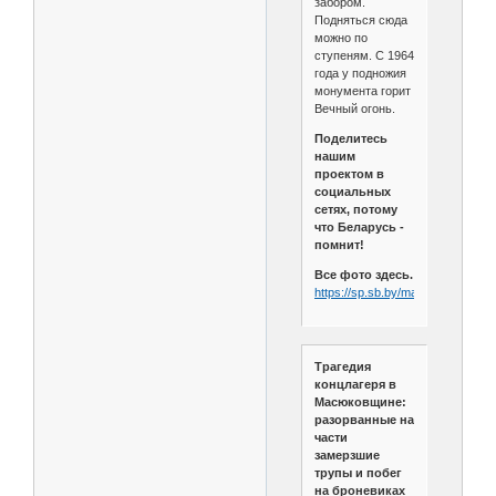
забором.
Подняться сюда
можно по
ступеням. С 1964
года у подножия
монумента горит
Вечный огонь.
Поделитесь
нашим
проектом в
социальных
сетях, потому
что Беларусь -
помнит!
Все фото здесь.
https://sp.sb.by/masukovshina
Трагедия
концлагеря в
Масюковщине:
разорванные на
части
замерзшие
трупы и побег
на броневиках