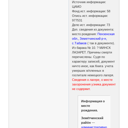
Источник информации:
ЦАМО
Фонд ист. информации: 58
Опись ист. информации:
977531
Дело ист. информации: 73
Доп. сведения из документа:
место рождения:
Пензенская
обл., Земетчинский р-н,
с.Табаков
( так в документе).
Из барака № 10. ? МИНСК
ЛАЗАРЕТ. Причины смерти
перечислены. Судя по
характеру записей, документ
ничто иное, как Книга учета
умерших в/пленных в
госпитале немецкого лагеря.
Сведения о лагере, о месте
захоронения узника документ
не содержит.
Информация о
месте
рождения.
Земе́тчинский
райо́н
—
административно-