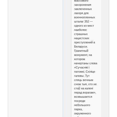
массового
захоронения
заключенных
лагеря для
военнопленных
шталаг 352 —
одного из мест
наиболее
страшных
нацистских
преступлений в
Беларуси.
Гранитный
монумент, на
котором
начертаны слова
«Сучаснiкi і
патомкі. Схіліце
галовы. Тут
спяць вечным
сном тыя, хто не
стаў на калені
перад ворагам»,
возвышается
посреди
небольшого
парка,
окруженного