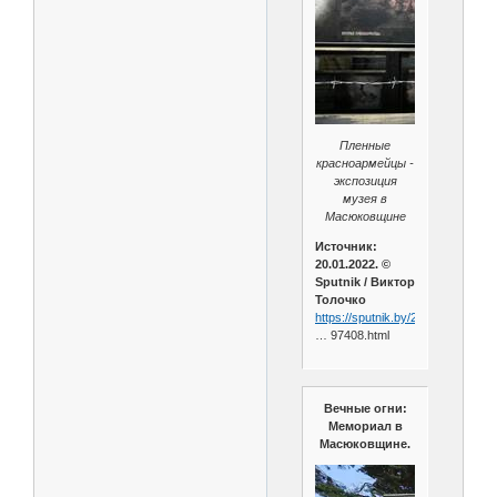
Пленные
красноармейцы -
экспозиция
музея в
Масюковщине
Источник:
20.01.2022. ©
Sputnik / Виктор
Толочко
https://sputnik.by/20220120/territ
… 97408.html
Вечные огни:
Мемориал в
Масюковщине.