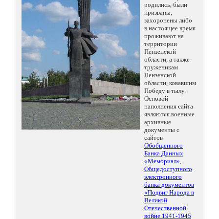
родились, были
призваны,
захоронены либо
в настоящее время
проживают на
территории
Пензенской
области, а также
труженикам
Пензенской
области, ковавшим
Победу в тылу.
Основой
наполнения сайта
являются военные
архивные
документы с
сайтов
Обобщенного
Банка Данных
«Мемориал»
,
Общедоступного
электронного
банка документов
«Подвиг Народа в
Великой
Отечественной
войне 1941-1945