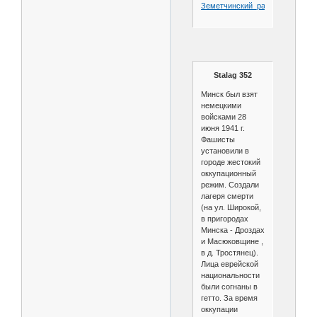
Земетчинский_район
Stalag 352
Минск был взят
немецкими
войсками 28
июня 1941 г.
Фашисты
установили в
городе жестокий
оккупационный
режим. Создали
лагеря смерти
(на ул. Широкой,
в пригородах
Минска - Дроздах
и Масюковщине ,
в д. Тростянец).
Лица еврейской
национальности
были согнаны в
гетто. За время
оккупации