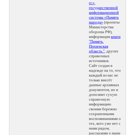
гг.»
,
государственной
информационной
системы «Память
народа»
(проекты
Министерства
обороны РФ),
информация
книги
"Память.
Пензенская
область."
, других
справочных
источников.
Сайт создан в
надежде на то, что
каждый из нас не
только внесёт
данные архивных
документов, но и
дополнит сухую
справочную
информацию
своими бережно
сохраненными
воспоминаниями о
тех, кого уже нет с
нами рядом,
рассказами о ныне