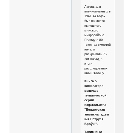
Лагерь для
военнопленных в
1941-44 годах
был на месте
нынешнего
минского
микрорайона.
Правду о 80
тысячах смертей
начали
раскрывать 75
лет назад, а
итоги
расследования
шли Сталину
Книга о
концлагере
вышла в
тематической
серии
издательства
"Беларуская
энцыклапедыя
імя Петруся
Броўкі".
Таким был