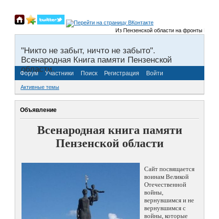
Из Пензенской области на фронты Великой 
"Никто не забыт, ничто не забыто".
Всенародная Книга памяти Пензенской
области.
Форум
Участники
Поиск
Регистрация
Войти
Активные темы
Объявление
Всенародная книга памяти
Пензенской области
Сайт посвящается
воинам Великой
Отечественной
войны,
вернувшимся и не
вернувшимся с
войны, которые