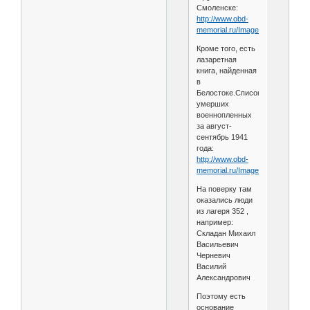
Смоленске:
http://www.obd-
memorial.ru/Image2....7d4dfca
Кроме того, есть
лазаретная
книга, найденная
в
Белостоке.Список
умерших
военнопленных
за август-
сентябрь 1941
года:
http://www.obd-
memorial.ru/Image2....262e39c
На поверку там
оказались люди
из лагеря 352 ,
например:
Складан Михаил
Васильевич
Черневич
Василий
Александрович
Поэтому есть
основание