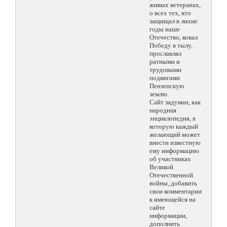
живых ветеранах,
о всех тех, кто
защищал в лихие
годы наше
Отечество, ковал
Победу в тылу,
прославлял
ратными и
трудовыми
подвигами
Пензенскую
землю.
Сайт задуман, как
народная
энциклопедия, в
которую каждый
желающий может
внести известную
ему информацию
об участниках
Великой
Отечественной
войны, добавить
свои комментарии
к имеющейся на
сайте
информации,
дополнить