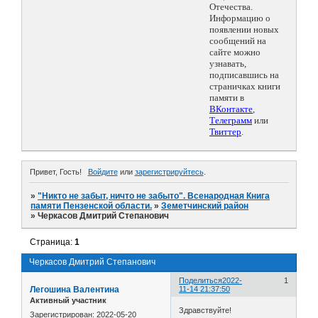
Отечества.
Информацию о
появлении новых
сообщений на
сайте можно
узнавать,
подписавшись на
страничках книги
памяти в
ВКонтакте
,
Телеграмм
или
Твиттер
.
Привет, Гость!
Войдите
или
зарегистрируйтесь
.
»
"Никто не забыт, ничто не забыто". Всенародная Книга
памяти Пензенской области.
»
Земетчинский район
»
Черкасов Дмитрий Степанович
Страница:
1
Черкасов Дмитрий Степанович
Поделиться
2022-
1
Легошина Валентина
11-14 21:37:50
Активный участник
Здравствуйте!
Зарегистрирован
: 2022-05-20