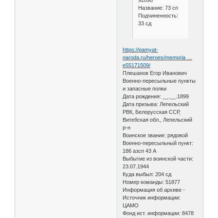
Название: 73 сп
Подчиненность:
33 сд
https://pamyat-
naroda.ru/heroes/memoria …
e55171509/
Плешанов Егор Иванович
Военно-пересыльные пункты
и запасные полки
Дата рождения: __.__.1899
Дата призыва: Лепельский
РВК, Белорусская ССР,
Витебская обл., Лепельский
р-н
Воинское звание: рядовой
Военно-пересыльный пункт:
186 азсп 43 А
Выбытие из воинской части:
23.07.1944
Куда выбыл: 204 сд
Номер команды: 51877
Информация об архиве -
Источник информации:
ЦАМО
Фонд ист. информации: 8478