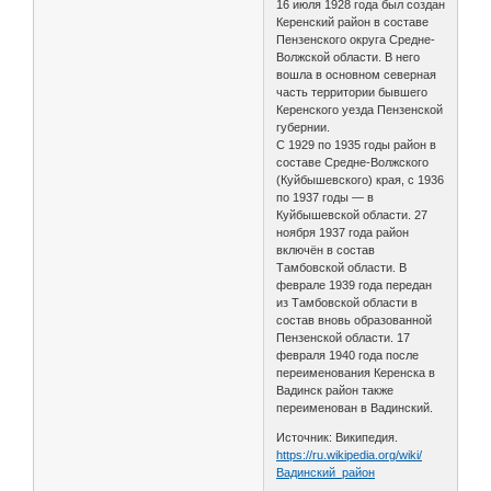
16 июля 1928 года был создан
Керенский район в составе
Пензенского округа Средне-
Волжской области. В него
вошла в основном северная
часть территории бывшего
Керенского уезда Пензенской
губернии.
С 1929 по 1935 годы район в
составе Средне-Волжского
(Куйбышевского) края, с 1936
по 1937 годы — в
Куйбышевской области. 27
ноября 1937 года район
включён в состав
Тамбовской области. В
феврале 1939 года передан
из Тамбовской области в
состав вновь образованной
Пензенской области. 17
февраля 1940 года после
переименования Керенска в
Вадинск район также
переименован в Вадинский.
Источник: Википедия.
https://ru.wikipedia.org/wiki/
Вадинский_район
________________________________