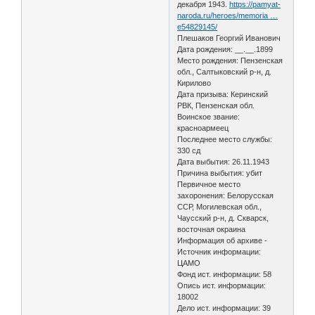
декабря 1943.
https://pamyat-
naroda.ru/heroes/memoria …
e54829145/
Плешаков Георгий Иванович
Дата рождения: __.__.1899
Место рождения: Пензенская
обл., Салтыковский р-н, д.
Кирилово
Дата призыва: Керинский
РВК, Пензенская обл.
Воинское звание:
красноармеец
Последнее место службы:
330 сд
Дата выбытия: 26.11.1943
Причина выбытия: убит
Первичное место
захоронения: Белорусская
ССР, Могилевская обл.,
Чаусский р-н, д. Скварск,
восточная окраина
Информация об архиве -
Источник информации:
ЦАМО
Фонд ист. информации: 58
Опись ист. информации:
18002
Дело ист. информации: 39