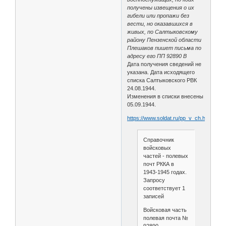
получены извещения о их
гибели или пропажи без
вести, но оказавшихся в
живых, по Салтыковскому
району Пензенской области
Плешаков пишет письма по
адресу его ПП 92890 В
Дата получения сведений не
указана. Дата исходящего
списка Салтыковского РВК
24.08.1944.
Изменения в списки внесены
05.09.1944.
https://www.soldat.ru/pp_v_ch.html
Справочник
войсковых
частей - полевых
почт РККА в
1943-1945 годах.
Запросу
соответствует 1
записей
Войсковая часть
полевая почта №
92890