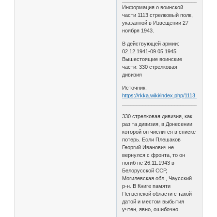
Информация о воинской
части 1113 стрелковый полк,
указанной в Извещении 27
ноября 1943.
В действующей армии:
02.12.1941-09.05.1945
Вышестоящие воинские
части: 330 стрелковая
дивизия
Источник:
https://rkka.wiki/index.php/1113_стрел
________________________________
330 стрелковая дивизия, как
раз та дивизия, в Донесении
которой он числится в списке
потерь. Если Плешаков
Георгий Иванович не
вернулся с фронта, то он
погиб не 26.11.1943 в
Белорусской ССР,
Могилевская обл., Чаусский
р-н. В Книге памяти
Пензенской области с такой
датой и местом выбытия
учтен, явно, ошибочно.