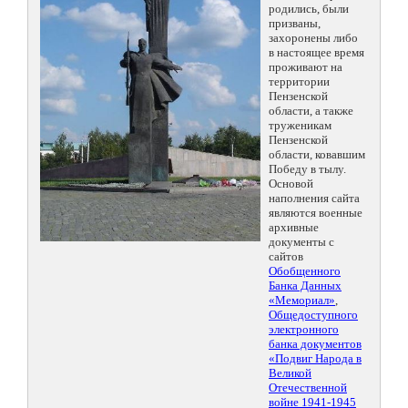
родились, были
призваны,
захоронены либо
в настоящее время
проживают на
территории
Пензенской
области, а также
труженикам
Пензенской
области, ковавшим
Победу в тылу.
Основой
наполнения сайта
являются военные
архивные
документы с
сайтов
Обобщенного
Банка Данных
«Мемориал»
,
Общедоступного
электронного
банка документов
«Подвиг Народа в
Великой
Отечественной
войне 1941-1945