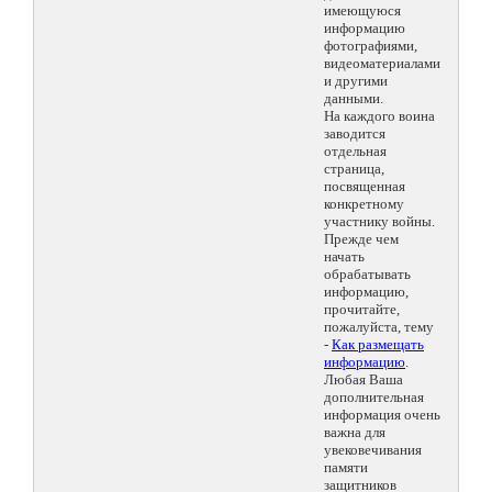
имеющуюся
информацию
фотографиями,
видеоматериалами
и другими
данными.
На каждого воина
заводится
отдельная
страница,
посвященная
конкретному
участнику войны.
Прежде чем
начать
обрабатывать
информацию,
прочитайте,
пожалуйста, тему
-
Как размещать
информацию
.
Любая Ваша
дополнительная
информация очень
важна для
увековечивания
памяти
защитников