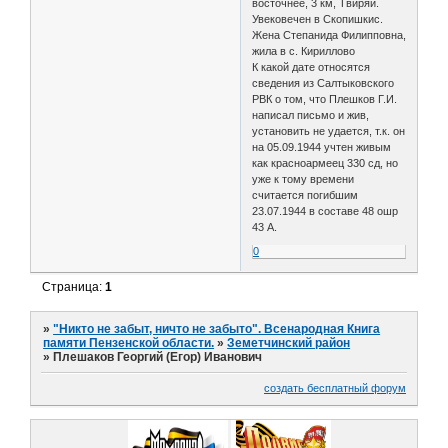
восточнее, 3 км, Твиряй.
Увековечен в Скопишкис.
Жена Степанида Филипповна,
жила в с. Кириллово
К какой дате относятся
сведения из Салтыковского
РВК о том, что Плешков Г.И.
написал письмо и жив,
установить не удается, т.к. он
на 05.09.1944 учтен живым
как красноармеец 330 сд, но
уже к тому времени
считается погибшим
23.07.1944 в составе 48 ошр
43 А.
0
Страница:
1
»
"Никто не забыт, ничто не забыто". Всенародная Книга
памяти Пензенской области.
»
Земетчинский район
»
Плешаков Георгий (Егор) Иванович
создать бесплатный форум