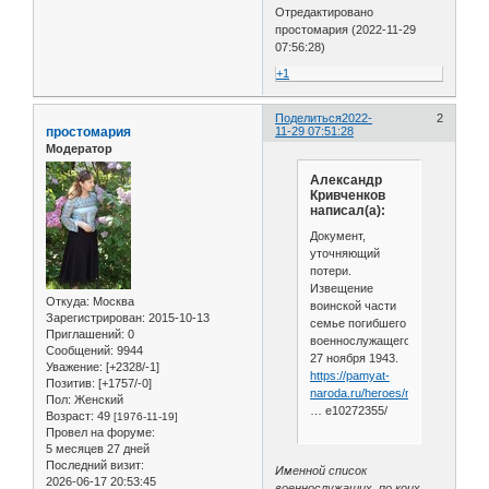
Отредактировано
простомария (2022-11-29
07:56:28)
+1
Поделиться
2022-
2
простомария
11-29 07:51:28
Модератор
Александр
Кривченков
написал(а):
Документ,
уточняющий
потери.
Извещение
Откуда:
Москва
воинской части
Зарегистрирован
: 2015-10-13
семье погибшего
Приглашений:
0
военнослужащего
Сообщений:
9944
27 ноября 1943.
Уважение:
[+2328/-1]
https://pamyat-
Позитив:
[+1757/-0]
naroda.ru/heroes/memoria
Пол:
Женский
… e10272355/
Возраст:
49
[1976-11-19]
Провел на форуме:
5 месяцев 27 дней
Последний визит:
Именной список
2026-06-17 20:53:45
военнослужащих, по коих