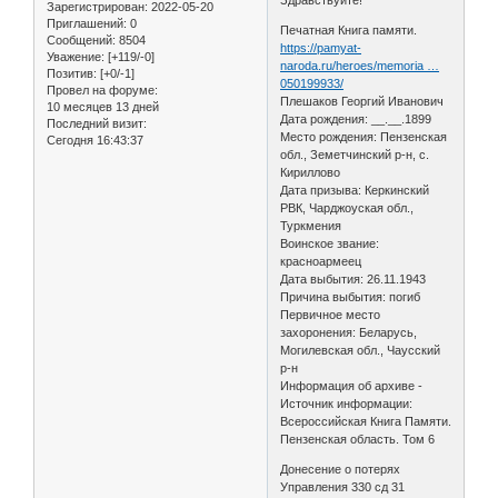
Зарегистрирован
: 2022-05-20
Приглашений:
0
Печатная Книга памяти.
Сообщений:
8504
https://pamyat-
Уважение:
[+119/-0]
naroda.ru/heroes/memoria …
Позитив:
[+0/-1]
050199933/
Провел на форуме:
Плешаков Георгий Иванович
10 месяцев 13 дней
Дата рождения: __.__.1899
Последний визит:
Место рождения: Пензенская
Сегодня 16:43:37
обл., Земетчинский р-н, с.
Кириллово
Дата призыва: Керкинский
РВК, Чарджоуская обл.,
Туркмения
Воинское звание:
красноармеец
Дата выбытия: 26.11.1943
Причина выбытия: погиб
Первичное место
захоронения: Беларусь,
Могилевская обл., Чаусский
р-н
Информация об архиве -
Источник информации:
Всероссийская Книга Памяти.
Пензенская область. Том 6
Донесение о потерях
Управления 330 сд 31