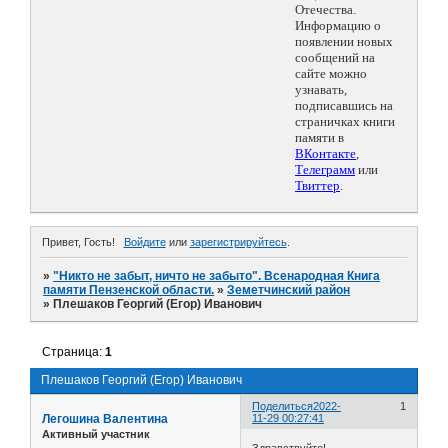
Отечества.
Информацию о
появлении новых
сообщений на
сайте можно
узнавать,
подписавшись на
страничках книги
памяти в
ВКонтакте
,
Телеграмм
или
Твиттер
.
Привет, Гость!
Войдите
или
зарегистрируйтесь
.
»
"Никто не забыт, ничто не забыто". Всенародная Книга
памяти Пензенской области.
»
Земетчинский район
»
Плешаков Георгий (Егор) Иванович
Страница:
1
Плешаков Георгий (Егор) Иванович
Поделиться
2022-
1
Легошина Валентина
11-29 00:27:41
Активный участник
Здравствуйте!