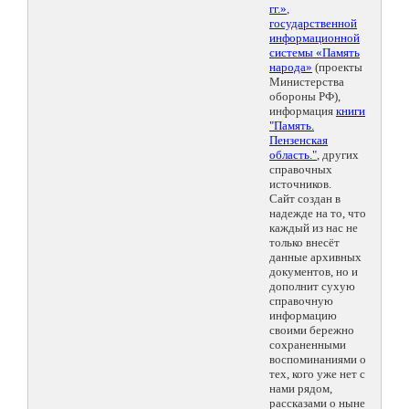
гг.»
,
государственной
информационной
системы «Память
народа»
(проекты
Министерства
обороны РФ),
информация
книги
"Память.
Пензенская
область."
, других
справочных
источников.
Сайт создан в
надежде на то, что
каждый из нас не
только внесёт
данные архивных
документов, но и
дополнит сухую
справочную
информацию
своими бережно
сохраненными
воспоминаниями о
тех, кого уже нет с
нами рядом,
рассказами о ныне