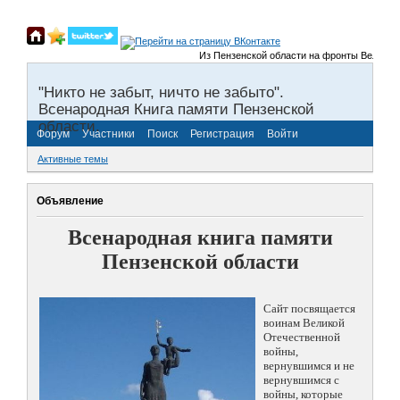
Из Пензенской области на фронты Великой Оте
"Никто не забыт, ничто не забыто".
Всенародная Книга памяти Пензенской
области.
Форум
Участники
Поиск
Регистрация
Войти
Активные темы
Объявление
Всенародная книга памяти
Пензенской области
Сайт посвящается
воинам Великой
Отечественной
войны,
вернувшимся и не
вернувшимся с
войны, которые