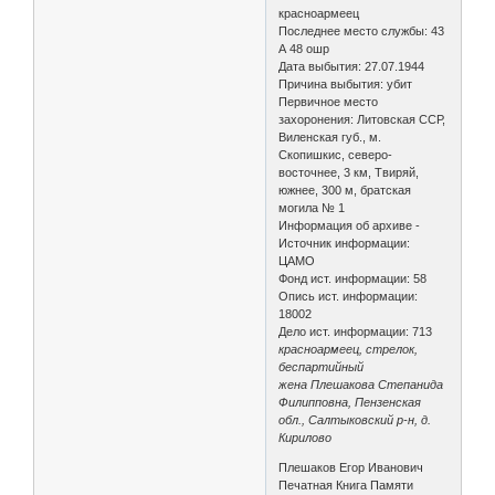
красноармеец
Последнее место службы: 43
А 48 ошр
Дата выбытия: 27.07.1944
Причина выбытия: убит
Первичное место
захоронения: Литовская ССР,
Виленская губ., м.
Скопишкис, северо-
восточнее, 3 км, Твиряй,
южнее, 300 м, братская
могила № 1
Информация об архиве -
Источник информации:
ЦАМО
Фонд ист. информации: 58
Опись ист. информации:
18002
Дело ист. информации: 713
красноармеец, стрелок,
беспартийный
жена Плешакова Степанида
Филипповна, Пензенская
обл., Салтыковский р-н, д.
Кирилово
Плешаков Егор Иванович
Печатная Книга Памяти