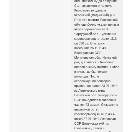
обл., поскольку до создания
Салтыковского р-на село
Кириллово входило в
Керенский (Вадинский) р-н.
По книге памяти Пензенской
обл. ошибочно указан призыв
через Керженский РВК
Чардоуской обл. Туркмении.
красноармеец, стрелок 1113
сп 330 сд. Считался
погибшим 26.11.1943,
Белорусская ССР,
Могилевская обл., Чаусский
р-н, д. Скварск, Ошибочно
внесен в книгу памяти. Попал
в плен, где был около
полугода. После
освобождения повторно
призван не ранее 23.07.1944
из Лепельского р-на
Витебской обл. Белорусской
ССР, находился в запасных
частях 43 армии. Оказался в
штрафной роте.
красноармеец 48 ошр 43 А,
погиб 27.07.1944 Литовская
ССР, Виленская губ., м.
Скопишкис, северо-