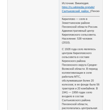
Источник: Википедия.
https://ru.wikipedia.org/wiki/
Салтыковский_район_
(Пензенская_об
________________________________
Кириллово — село в
Земетчинском районе
Пензенской области России.
Административный центр
Кирилловского сельсовета.
Население: 538 человек
(2010).
С 1928 года село являлось
центром Кирилловского
сельсовета в составе
Керенского района
Пензенского округа Средне-
Волжской области. В период
коллективизации в селе
работала МТС,
обслуживавшая более 20
колхозов; в ее фонде было 56
тракторов и 20 комбайнов. В
1941 — 1958 годах село
входило в состав
Салтыковского района
Пензенской области,
располагалась центральная