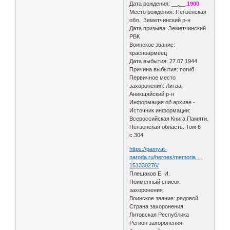
Дата рождения: __.__.
1900
Место рождения: Пензенская
обл., Земетчинский р-н
Дата призыва: Земетчинский
РВК
Воинское звание:
красноармеец
Дата выбытия: 27.07.1944
Причина выбытия: погиб
Первичное место
захоронения: Литва,
Аникщяйский р-н
Информация об архиве -
Источник информации:
Всероссийская Книга Памяти.
Пензенская область. Том 6
с.304
https://pamyat-
naroda.ru/heroes/memoria …
151330276/
Плешаков Е. И.
Поименный список
захоронения
Воинское звание: рядовой
Страна захоронения:
Литовская Республика
Регион захоронения: