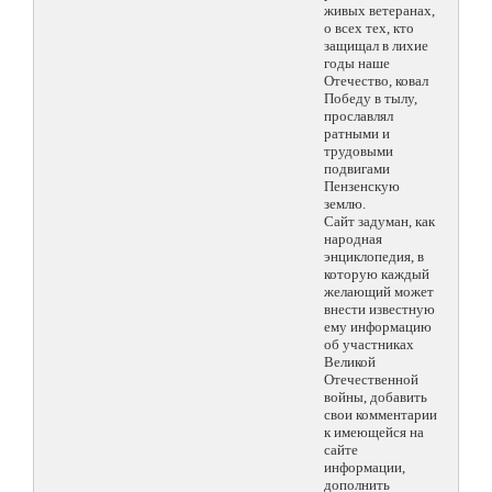
живых ветеранах,
о всех тех, кто
защищал в лихие
годы наше
Отечество, ковал
Победу в тылу,
прославлял
ратными и
трудовыми
подвигами
Пензенскую
землю.
Сайт задуман, как
народная
энциклопедия, в
которую каждый
желающий может
внести известную
ему информацию
об участниках
Великой
Отечественной
войны, добавить
свои комментарии
к имеющейся на
сайте
информации,
дополнить