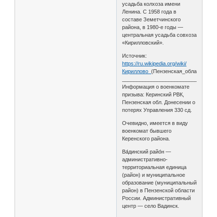
усадьба колхоза имени
Ленина. С 1958 года в
составе Земетчинского
района, в 1980-е годы —
центральная усадьба совхоза
«Кирилловский».
Источник:
https://ru.wikipedia.org/wiki/
Кириллово_
(Пензенская_область)
________________________________
Информация о военкомате
призыва: Керинский РВК,
Пензенская обл. Донесении о
потерях Управления 330 сд.
Очевидно, имеется в виду
военкомат бывшего
Керенского района.
Ва́динский райо́н —
административно-
территориальная единица
(район) и муниципальное
образование (муниципальный
район) в Пензенской области
России. Административный
центр — село Вадинск.