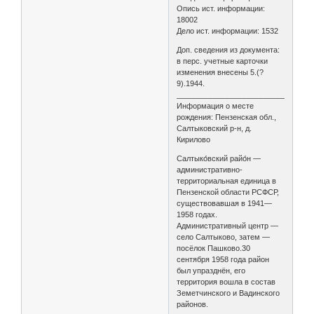
Опись ист. информации:
18002
Дело ист. информации: 1532
Доп. сведения из документа:
в перс. учетные карточки
изменения внесены 5.(?
9).1944.
________________________________
Информация о месте
рождения: Пензенская обл.,
Салтыковский р-н, д.
Кирилово
Салтыко́вский райо́н —
административно-
территориальная единица в
Пензенской области РСФСР,
существовавшая в 1941—
1958 годах.
Административный центр —
село Салтыково, затем —
посёлок Пашково.30
сентября 1958 года район
был упразднён, его
территория вошла в состав
Земетчинского и Вадинского
районов.