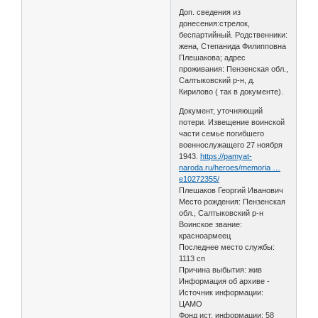
Доп. сведения из
донесения:стрелок,
беспартийный. Родственники:
жена, Степанида Филипповна
Плешакова; адрес
проживания: Пензенская обл.,
Салтыковский р-н, д.
Кирилово ( так в документе).
Документ, уточняющий
потери. Извещение воинской
части семье погибшего
военнослужащего 27 ноября
1943.
https://pamyat-
naroda.ru/heroes/memoria …
e10272355/
Плешаков Георгий Иванович
Место рождения: Пензенская
обл., Салтыковский р-н
Воинское звание:
красноармеец
Последнее место службы:
1113 сп
Причина выбытия: жив
Информация об архиве -
Источник информации:
ЦАМО
Фонд ист. информации: 58