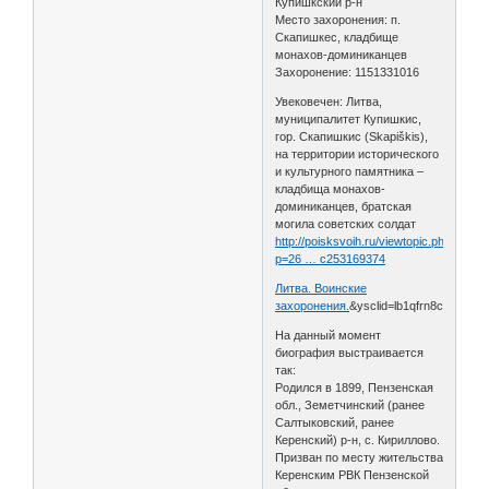
Купишкский р-н
Место захоронения: п.
Скапишкес, кладбище
монахов-доминиканцев
Захоронение: 1151331016
Увековечен: Литва,
муниципалитет Купишкис,
гор. Скапишкис (Skapiškis),
на территории исторического
и культурного памятника –
кладбища монахов-
доминиканцев, братская
могила советских солдат
http://poisksvoih.ru/viewtopic.php?
p=26 … c253169374
Литва. Воинские
захоронения.
&ysclid=lb1qfrn8ce59510
На данный момент
биография выстраивается
так:
Родился в 1899, Пензенская
обл., Земетчинский (ранее
Салтыковский, ранее
Керенский) р-н, с. Кириллово.
Призван по месту жительства
Керенским РВК Пензенской