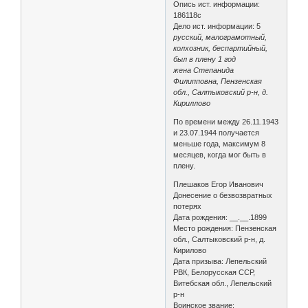
Опись ист. информации:
186118с
Дело ист. информации: 5
русский, малограмотный,
колхозник, беспартийный,
был в плену 1 год
жена Степанида
Филипповна, Пензенская
обл., Салтыковский р-н, д.
Кириллово
По времени между 26.11.1943
и 23.07.1944 получается
меньше года, максимум 8
месяцев, когда мог быть в
плену.
Плешаков Егор Иванович
Донесение о безвозвратных
потерях
Дата рождения: __.__.1899
Место рождения: Пензенская
обл., Салтыковский р-н, д.
Кирилово
Дата призыва: Лепельский
РВК, Белорусская ССР,
Витебская обл., Лепельский
р-н
Воинское звание: