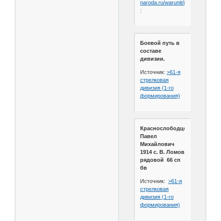
naroda.ru/warunit/id11798
:
Боевой путь в
составе
дивизии.
Источник:
>61-я
стрелковая
дивизия (1-го
формирования)
Краснослободцев
Павел
Михайлович
1914 с. В. Ломов
рядовой 66 сп
бв
Источник:
>61-я
стрелковая
дивизия (1-го
формирования)