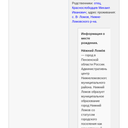
Родственники:
отец,
Краснослободцев Михаил
Иванович
; адрес проживания:
с. В- Ломов, Нижне-
Ломовского р-на.
Информация о
месте
рождения.
Ни́жний Ломо́в
— город в
Пензенской
области России.
Административный
центр
Нижнеломовского
муниципального
района. Нижний
Ломов образует
муниципальное
образование
город Нижний
Ломов со
статусом
городского
поселения как