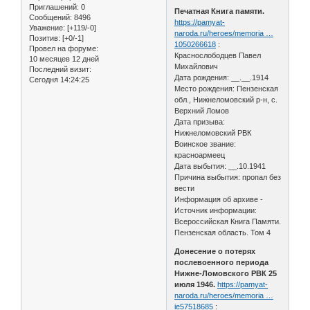
Приглашений:
0
Печатная Книга памяти.
Сообщений:
8496
https://pamyat-
Уважение:
[+119/-0]
naroda.ru/heroes/memoria …
Позитив:
[+0/-1]
1050266618
:
Провел на форуме:
Краснослободцев Павел
10 месяцев 12 дней
Михайлович
Последний визит:
Дата рождения: __.__.1914
Сегодня 14:24:25
Место рождения: Пензенская
обл., Нижнеломовский р-н, с.
Верхний Ломов
Дата призыва:
Нижнеломовский РВК
Воинское звание:
красноармеец
Дата выбытия: __.10.1941
Причина выбытия: пропал без
вести
Информация об архиве -
Источник информации:
Всероссийская Книга Памяти.
Пензенская область. Том 4
Донесение о потерях
послевоенного периода
Нижне-Ломовского РВК 25
июля 1946.
https://pamyat-
naroda.ru/heroes/memoria …
ie57518685
: