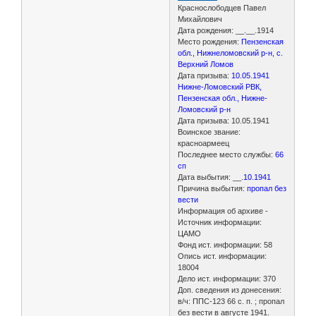
Краснослободцев Павел
Михайлович
Дата рождения: __.__.1914
Место рождения:
Пензенская
обл., Нижнеломовский р-н, с.
Верхний Ломов
Дата призыва:
10.05.1941
Нижне-Ломовский РВК,
Пензенская обл., Нижне-
Ломовский р-н
Дата призыва: 10.05.1941
Воинское звание:
красноармеец
Последнее место службы:
66
сп
Дата выбытия: __.
10.1941
Причина выбытия:
пропал без
вести
Информация об архиве -
Источник информации:
ЦАМО
Фонд ист. информации: 58
Опись ист. информации:
18004
Дело ист. информации: 370
Доп. сведения из донесения:
в/ч: ППС-123 66 с. п. ; пропал
без вести в августе 1941.