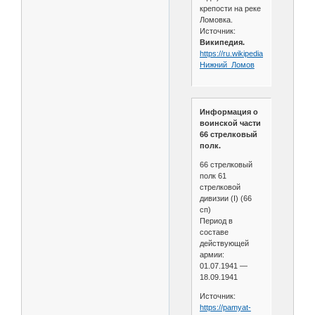
крепости на реке
Ломовка.
Источник:
Википедия.
https://ru.wikipedia.org/wiki/
Нижний_Ломов
Информация о
воинской части
66 стрелковый
полк.
66 стрелковый
полк 61
стрелковой
дивизии (I) (66
сп)
Период в
составе
действующей
армии:
01.07.1941 —
18.09.1941
Источник:
https://pamyat-