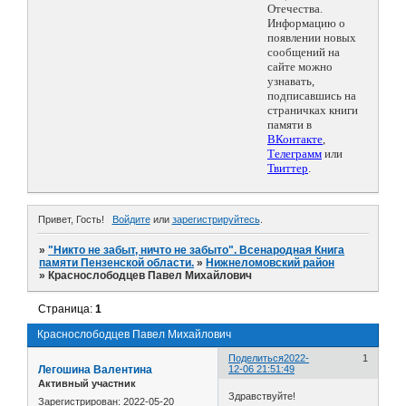
Отечества.
Информацию о
появлении новых
сообщений на
сайте можно
узнавать,
подписавшись на
страничках книги
памяти в
ВКонтакте
,
Телеграмм
или
Твиттер
.
Привет, Гость!
Войдите
или
зарегистрируйтесь
.
»
"Никто не забыт, ничто не забыто". Всенародная Книга
памяти Пензенской области.
»
Нижнеломовский район
»
Краснослободцев Павел Михайлович
Страница:
1
Краснослободцев Павел Михайлович
Поделиться
2022-
1
Легошина Валентина
12-06 21:51:49
Активный участник
Здравствуйте!
Зарегистрирован
: 2022-05-20