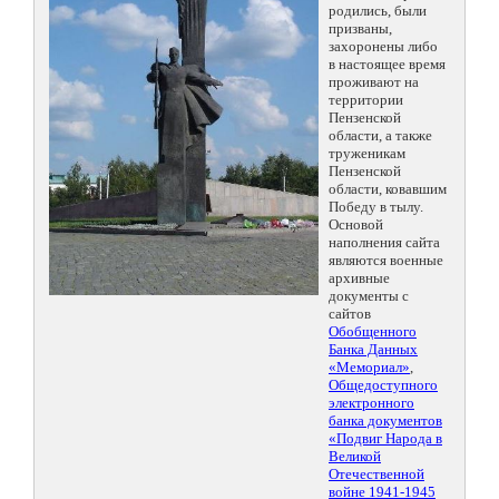
родились, были
призваны,
захоронены либо
в настоящее время
проживают на
территории
Пензенской
области, а также
труженикам
Пензенской
области, ковавшим
Победу в тылу.
Основой
наполнения сайта
являются военные
архивные
документы с
сайтов
Обобщенного
Банка Данных
«Мемориал»
,
Общедоступного
электронного
банка документов
«Подвиг Народа в
Великой
Отечественной
войне 1941-1945