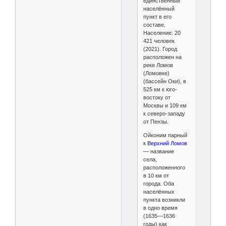
единственный
населённый
пункт в его
составе.
Население: 20
421 человек
(2021). Город
расположен на
реке Ломов
(Ломовке)
(бассейн Оки), в
525 км к юго-
востоку от
Москвы и 109 км
к северо-западу
от Пензы.
Ойконим парный
к
Верхний Ломов
— название
села,
расположенного
в 10 км от
города. Оба
населённых
пункта возникли
в одно время
(1635—1636
годы) как