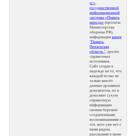
гг.»
,
государственной
информационной
системы «Память
народа»
(проекты
Министерства
обороны РФ),
информация
книги
"Память.
Пензенская
область."
, других
справочных
источников.
Сайт создан в
надежде на то, что
каждый из нас не
только внесёт
данные архивных
документов, но и
дополнит сухую
справочную
информацию
своими бережно
сохраненными
воспоминаниями о
тех, кого уже нет с
нами рядом,
рассказами о ныне