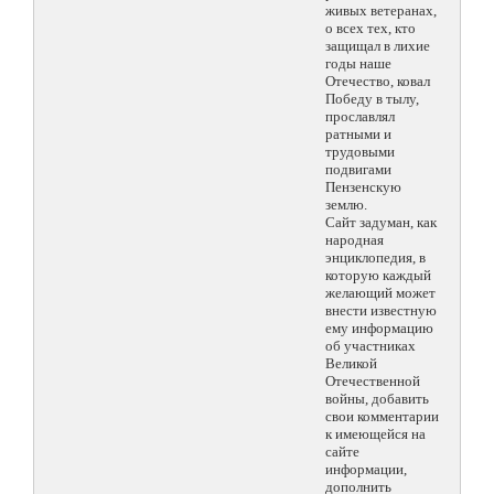
живых ветеранах,
о всех тех, кто
защищал в лихие
годы наше
Отечество, ковал
Победу в тылу,
прославлял
ратными и
трудовыми
подвигами
Пензенскую
землю.
Сайт задуман, как
народная
энциклопедия, в
которую каждый
желающий может
внести известную
ему информацию
об участниках
Великой
Отечественной
войны, добавить
свои комментарии
к имеющейся на
сайте
информации,
дополнить