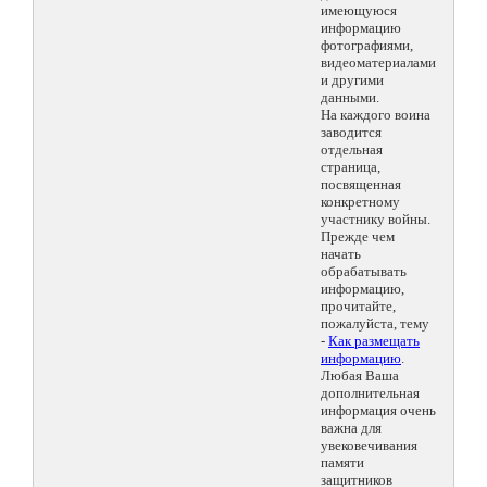
имеющуюся
информацию
фотографиями,
видеоматериалами
и другими
данными.
На каждого воина
заводится
отдельная
страница,
посвященная
конкретному
участнику войны.
Прежде чем
начать
обрабатывать
информацию,
прочитайте,
пожалуйста, тему
-
Как размещать
информацию
.
Любая Ваша
дополнительная
информация очень
важна для
увековечивания
памяти
защитников