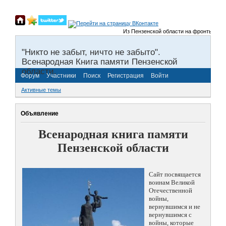
Из Пензенской области на фронты Велико
"Никто не забыт, ничто не забыто".
Всенародная Книга памяти Пензенской
области.
Форум
Участники
Поиск
Регистрация
Войти
Активные темы
Объявление
Всенародная книга памяти
Пензенской области
Сайт посвящается
воинам Великой
Отечественной
войны,
вернувшимся и не
вернувшимся с
войны, которые