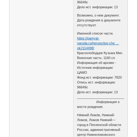
96649с
Дело ист. информации: 13
Возможно, о нем документ.
Дата рождения в документе
отсутствует.
Именной список части.
https://pamyat-
naroda.ru/heroes/isp-che …
ok2114498/
Краснолободцев Кузьма Мих.
Воинская часть: 1160 сп
Информация об архиве -
Источник информации:
ЦАМО
Фонд ист. информации: 7820
Опись ист. информации:
96649с
Дело ист. информации: 13
________________________________
Информация о
месте рождения.
Ни́жний Ломо́в, Нижний-
Ломов, Ломов Нижний—
город в Пензенской области
России, административный
центр Нижнеломовского