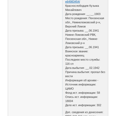
e64983454/
Краснослободцев Кузьма
Михайлович
Дата рождения: __.__.1903
Место рождения: Пензенская
обл., Нижнеломовский р-н,
Верхний Ломов
Дата призыва: __.06.1941
Нижне-Ломовский РВК,
Пензенская обл., Нижне-
Ломовский р-н
Дата призыва: __.06.1941
Воинское звание:
красноармеец
Последнее место службы:
116 сп
Дата выбытия: __.02.1942
Причина выбытия: пропал без
вести
Информация об архиве -
Источник информации:
ЦАМО
Фонд ист. информации: 58
Опись ист. информации:
18004
Дело ист. информации: 302
Доп. сведения из донесения: