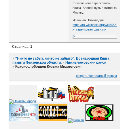
го запасного стрелкового
полка. Боевой путь в битве за
Москву.
Источник: Википедия.
https://ru.wikipedia.org/wiki/352-
я_стрелковая_дивизия
0
Страница:
1
»
"Никто не забыт, ничто не забыто". Всенародная Книга
памяти Пензенской области.
»
Нижнеломовский район
»
Краснослободцев Кузьма Михайлович
создать бесплатный форум