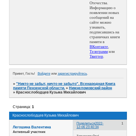
Отечества.
Информацию о
появлении новых
сообщений на
сайте можно
узнавать,
подписавшись на
страничках книги
памяти в
ВКонтакте
,
Телеграмм
или
Твиттер
.
Привет, Гость!
Войдите
или
зарегистрируйтесь
.
»
"Никто не забыт, ничто не забыто". Всенародная Книга
памяти Пензенской области.
»
Нижнеломовский район
»
Краснослободцев Кузьма Михайлович
Страница:
1
Краснослободцев Кузьма Михайлович
Поделиться
2022-
1
Легошина Валентина
12-06 23:40:34
Активный участник
Здравствуйте!