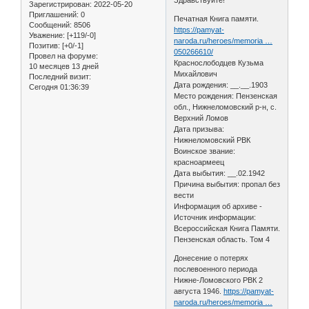
Зарегистрирован
: 2022-05-20
Приглашений:
0
Печатная Книга памяти.
Сообщений:
8506
https://pamyat-
Уважение:
[+119/-0]
naroda.ru/heroes/memoria …
Позитив:
[+0/-1]
050266610/
Провел на форуме:
Краснослободцев Кузьма
10 месяцев 13 дней
Михайлович
Последний визит:
Дата рождения: __.__.1903
Сегодня 01:36:39
Место рождения: Пензенская
обл., Нижнеломовский р-н, с.
Верхний Ломов
Дата призыва:
Нижнеломовский РВК
Воинское звание:
красноармеец
Дата выбытия: __.02.1942
Причина выбытия: пропал без
вести
Информация об архиве -
Источник информации:
Всероссийская Книга Памяти.
Пензенская область. Том 4
Донесение о потерях
послевоенного периода
Нижне-Ломовского РВК 2
августа 1946.
https://pamyat-
naroda.ru/heroes/memoria …