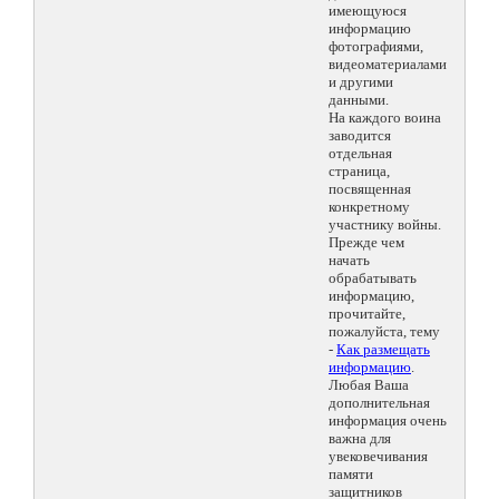
имеющуюся
информацию
фотографиями,
видеоматериалами
и другими
данными.
На каждого воина
заводится
отдельная
страница,
посвященная
конкретному
участнику войны.
Прежде чем
начать
обрабатывать
информацию,
прочитайте,
пожалуйста, тему
-
Как размещать
информацию
.
Любая Ваша
дополнительная
информация очень
важна для
увековечивания
памяти
защитников