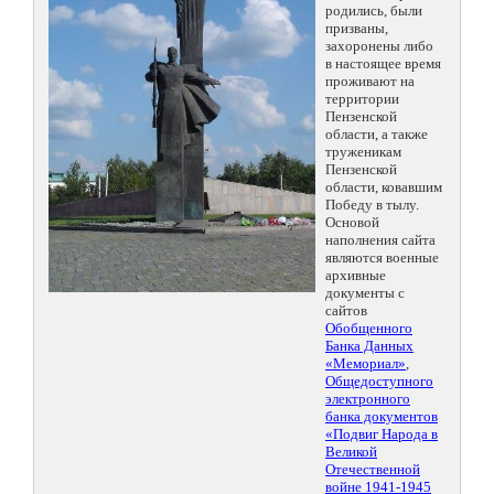
родились, были
призваны,
захоронены либо
в настоящее время
проживают на
территории
Пензенской
области, а также
труженикам
Пензенской
области, ковавшим
Победу в тылу.
Основой
наполнения сайта
являются военные
архивные
документы с
сайтов
Обобщенного
Банка Данных
«Мемориал»
,
Общедоступного
электронного
банка документов
«Подвиг Народа в
Великой
Отечественной
войне 1941-1945