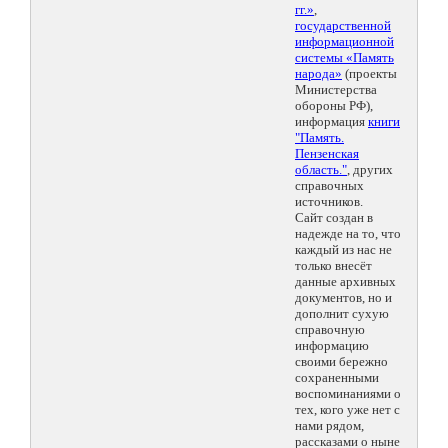
гг.»
,
государственной
информационной
системы «Память
народа»
(проекты
Министерства
обороны РФ),
информация
книги
"Память.
Пензенская
область."
, других
справочных
источников.
Сайт создан в
надежде на то, что
каждый из нас не
только внесёт
данные архивных
документов, но и
дополнит сухую
справочную
информацию
своими бережно
сохраненными
воспоминаниями о
тех, кого уже нет с
нами рядом,
рассказами о ныне