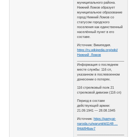
муниципального района.
Нижний Ломов образует
муниципальное образование
город Нижний Ломов со
статусом городского
поселения как единственный
населённый пункт в его
составе.
Источник: Википедия.
https://ru.wikipedia.org/wiki/
Нижний_Ломов
________________________________
Информация о последнем
месте службы: 116 сп,
указанном в послевоенном
донесении о потерях.
116 стрелковый полк 21
стрелковой дивизии (116 сп)
Период в составе
действующей армии:
21.09.1941 — 28.08.1945
Источник:
https://pamyat-
naroda.ru/warunit/id1148 …
84dd94bav7
________________________________