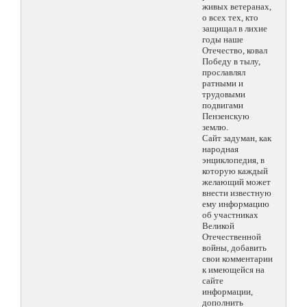
живых ветеранах,
о всех тех, кто
защищал в лихие
годы наше
Отечество, ковал
Победу в тылу,
прославлял
ратными и
трудовыми
подвигами
Пензенскую
землю.
Сайт задуман, как
народная
энциклопедия, в
которую каждый
желающий может
внести известную
ему информацию
об участниках
Великой
Отечественной
войны, добавить
свои комментарии
к имеющейся на
сайте
информации,
дополнить