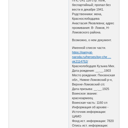
ППС-241 116 стр. полк;
беспартийный; пропал без
вести в декабре 1941.
Родственники: жена,
Краснослободцева
Анастасия Яковлевна; адрес
проживания: В- Ломов, Н-
Ломовского района.
Возможно, о нем документ.
Именной список части.
https://pamyat-
naroda.ru/heroes/isp-che …
ok2114752/
Краснолободцев Кузьма Мих.
Дата рождения: __.__.1903
Место рождения: Пензенская
обл., Нижне-Ломовский р-н,
Верхне-Ломовский с/с
Дата призыва: __.__.1925
Воинское звание:
красноармеец
Воинская часть: 1160 сп
Информация об архиве -
Источник информации:
ЦАМО
Фонд ист. информации: 7820
Опись ист. информации: