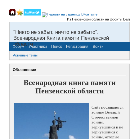
Из Пензенской области на фронты Великой Оте
"Никто не забыт, ничто не забыто".
Всенародная Книга памяти Пензенской
области.
Форум
Участники
Поиск
Регистрация
Войти
Активные темы
Объявление
Всенародная книга памяти
Пензенской области
Сайт посвящается
воинам Великой
Отечественной
войны,
вернувшимся и не
вернувшимся с
войны, которые