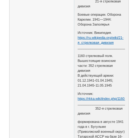
21-я стрелковая
дивизия
Боевые операции. Оборона
Карелии. 1941—1944:
Оборона Заполярья
Источник: Википедия.
https://ru.wikipedia.org/wiki/21-
я_стрелковая_дивизия
________________________________
1160 стрелковый полк.
Вышестоящие воинские
части: 352 стрелковая
дивизия
В действующей армии:
01.12.1941-01.04.1945;
21.04.1945-11.05.1945
Источник:
https://rkka.wiki/index.php/1160_стрел
________________________________
352-я стрелковая
дивизия
формирована в августе 1941
года в г. Бугульме
(Приволжский военный округ)
Татарской АССР на базе 16-