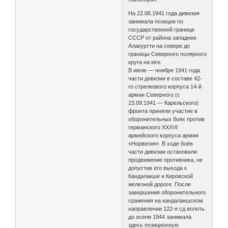
На 22.06.1941 года дивизия
занимала позиции по
государственной границе
СССР от района западнее
Алакуртти на севере до
границы Северного полярного
круга на юге.
В июле — ноябре 1941 года
части дивизии в составе 42-
го стрелкового корпуса 14-й
армии Северного (с
23.09.1941 — Карельского)
фронта приняли участие в
оборонительных боях против
германского XXXVI
армейского корпуса армии
«Норвегия». В ходе боёв
части дивизии остановили
продвижение противника, не
допустив его выхода к
Кандалакше и Кировской
железной дороге. После
завершения оборонительного
сражения на кандалакшском
направлении 122-я сд вплоть
до осени 1944 занимала
здесь позиционную