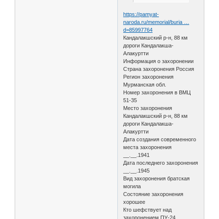
https://pamyat-
naroda.ru/memorial/buria …
d=85997764
Кандалакшский р-н, 88 км
дороги Кандалакша-
Алакуртти
Информация о захоронении
Страна захоронения Россия
Регион захоронения
Мурманская обл.
Номер захоронения в ВМЦ
51-35
Место захоронения
Кандалакшский р-н, 88 км
дороги Кандалакша-
Алакуртти
Дата создания современного
места захоронения
__.__.1941
Дата последнего захоронения
__.__.1945
Вид захоронения братская
могила
Состояние захоронения
хорошее
Кто шефствует над
захоронением ПУ-24