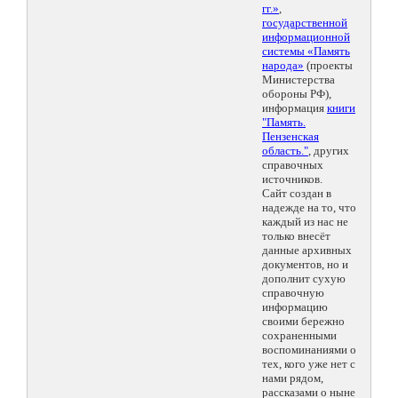
гг.»
,
государственной
информационной
системы «Память
народа»
(проекты
Министерства
обороны РФ),
информация
книги
"Память.
Пензенская
область."
, других
справочных
источников.
Сайт создан в
надежде на то, что
каждый из нас не
только внесёт
данные архивных
документов, но и
дополнит сухую
справочную
информацию
своими бережно
сохраненными
воспоминаниями о
тех, кого уже нет с
нами рядом,
рассказами о ныне