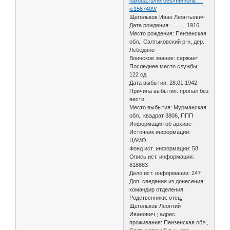
naroda.ru/heroes/memoria …
ie1567409/
Щегольков Иван Леонтьевич
Дата рождения: __.__.1916
Место рождения: Пензенская
обл., Салтыковский р-н, дер.
Лебедяно
Воинское звание: сержант
Последнее место службы:
122 сд
Дата выбытия: 28.01.1942
Причина выбытия: пропал без
вести
Место выбытия: Мурманская
обл., квадрат 3806, ППП
Информация об архиве -
Источник информации:
ЦАМО
Фонд ист. информации: 58
Опись ист. информации:
818883
Дело ист. информации: 247
Доп. сведения из донесения:
командир отделения.
Родственники: отец,
Щегольков Леонтий
Иванович,; адрес
проживания: Пензенская обл.,