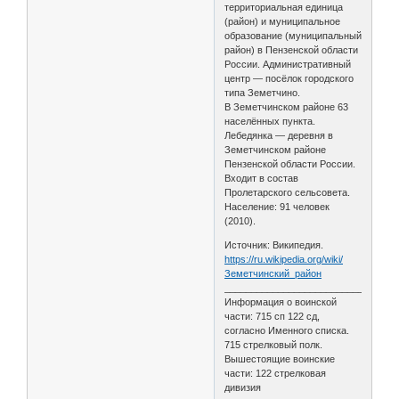
территориальная единица
(район) и муниципальное
образование (муниципальный
район) в Пензенской области
России. Административный
центр — посёлок городского
типа Земетчино.
В Земетчинском районе 63
населённых пункта.
Лебедянка — деревня в
Земетчинском районе
Пензенской области России.
Входит в состав
Пролетарского сельсовета.
Население: 91 человек
(2010).
Источник: Википедия.
https://ru.wikipedia.org/wiki/
Земетчинский_район
________________________________
Информация о воинской
части: 715 сп 122 сд,
согласно Именного списка.
715 стрелковый полк.
Вышестоящие воинские
части: 122 стрелковая
дивизия