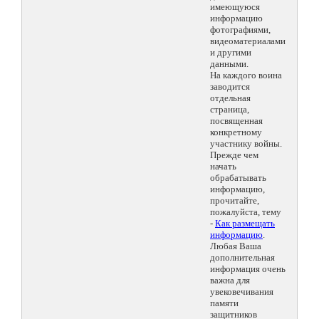
имеющуюся
информацию
фотографиями,
видеоматериалами
и другими
данными.
На каждого воина
заводится
отдельная
страница,
посвященная
конкретному
участнику войны.
Прежде чем
начать
обрабатывать
информацию,
прочитайте,
пожалуйста, тему
-
Как размещать
информацию
.
Любая Ваша
дополнительная
информация очень
важна для
увековечивания
памяти
защитников