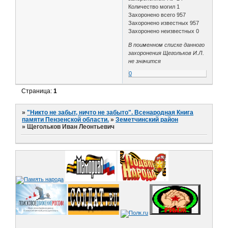
Количество могил 1
Захоронено всего 957
Захоронено известных 957
Захоронено неизвестных 0
В поименном списке данного
захоронения Щегольков И.Л.
не значится
0
Страница:
1
»
"Никто не забыт, ничто не забыто". Всенародная Книга
памяти Пензенской области.
»
Земетчинский район
»
Щегольков Иван Леонтьевич