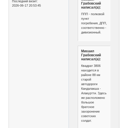
Последний визит:
Грабовский
2026-06-17 20:53:45
написал(а):
ППП - полковой
пункт
погребения, ДПП,
соответственно -
дивизионный.
Михаил
Грабовский
написал(а):
Квадрат 3806
находится в
районе 88 км
старой
автодороги
Кандалакша -
Алакуртти. Здесь
же расположено
большое
братское
захоронение
советских
солдат.