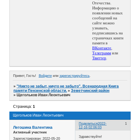
Отечества.
Информацию о
появлении новых
сообщений на
сайте можно
узнавать,
подписавшись на
страничках книги
памяти в
ВКонтакте
,
Телеграмм
или
Твиттер
.
Привет, Гость!
Войдите
или
зарегистрируйтесь
.
»
"Никто не забыт, ничто не забыто". Всенародная Книга
памяти Пензенской области.
»
Земетчинский район
»
Щегольков Иван Леонтьевич
Страница:
1
Щегольков Иван Леонтьевич
Поделиться
2022-
1
Легошина Валентина
12-16 02:06:03
Активный участник
Здравствуйте!
Зарегистрирован
: 2022-05-20