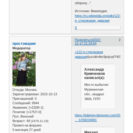
оборону..."
Источник: Википедия.
https://ru.wikipedia.org/wiki/122-
я_стрелковая_дивизия
0
Поделиться
2022-
2
простомария
12-17 21:33:54
Модератор
>122-я стрелковая
дивизия
&ysclid=lbs9jxtjzq474030850
Александр
Кривченков
написал(а):
Место выбытия:
Мурманская
Откуда:
Москва
обл., квадрат
Зарегистрирован
: 2015-10-13
Приглашений:
0
3806, ППП
Сообщений:
9944
Уважение:
[+2328/-1]
Позитив:
[+1757/-0]
https://lubimeg.blogspot.com/2012/01/bl
Пол:
Женский
… b768234981
Возраст:
49
[1976-11-19]
Провел на форуме:
5 месяцев 27 дней
Михаил