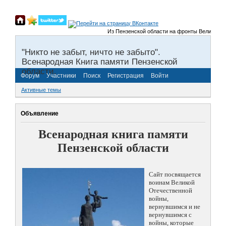
Из Пензенской области на фронты Великой Отече
"Никто не забыт, ничто не забыто".
Всенародная Книга памяти Пензенской
области.
Форум
Участники
Поиск
Регистрация
Войти
Активные темы
Объявление
Всенародная книга памяти
Пензенской области
Сайт посвящается
воинам Великой
Отечественной
войны,
вернувшимся и не
вернувшимся с
войны, которые