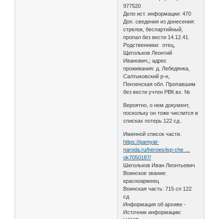
977520
Дело ист. информации: 470
Доп. сведения из донесения:
стрелок, беспартийный,
пропал без вести 14.12.41.
Родственники: отец,
Щегольков Леонтий
Иванович,; адрес
проживания: д. Лебедянка,
Салтыковский р-н,
Пензенская обл. Пропавшим
без вести учтен РВК вх. №
Вероятно, о нем документ,
поскольку он тоже числится в
списках потерь 122 сд .
Именной список части.
https://pamyat-
naroda.ru/heroes/isp-che …
ok7050187/
Шегольков Иван Леонтьевич
Воинское звание:
красноармеец
Воинская часть: 715 сп 122
сд
Информация об архиве -
Источник информации: