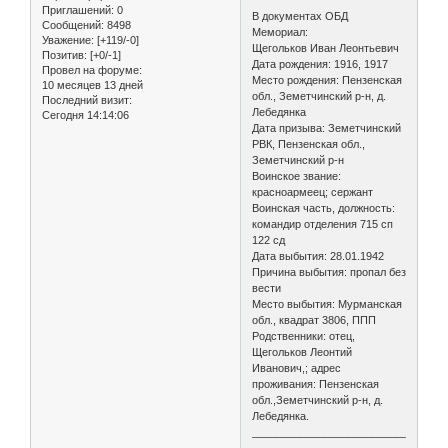
Приглашений:
0
В документах ОБД
Сообщений:
8498
Мемориал:
Уважение:
[+119/-0]
Щегольков Иван Леонтьевич
Позитив:
[+0/-1]
Дата рождения: 1916, 1917
Провел на форуме:
Место рождения: Пензенская
10 месяцев 13 дней
обл., Земетчинский р-н, д.
Последний визит:
Лебедянка
Сегодня 14:14:06
Дата призыва: Земетчинский
РВК, Пензенская обл.,
Земетчинский р-н
Воинское звание:
красноармеец; сержант
Воинская часть, должность:
командир отделения 715 сп
122 сд
Дата выбытия: 28.01.1942
Причина выбытия: пропал без
вести
Место выбытия: Мурманская
обл., квадрат 3806, ППП
Родственники: отец,
Щегольков Леонтий
Иванович,; адрес
проживания: Пензенская
обл.,Земетчинский р-н, д.
Лебедянка.
________________________________