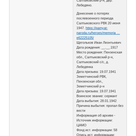
Салтыковский р-н, дер.
Лебедяно.
Донесение о потерях
послевоенного периода
Салтыковского РВК 20 июня
1947.
https://pamyat-
naroda.ru/heroes/memoria …
e62225105/
Щегольков Иван Леонтьевич
Дата рождения: __.__.1917
Место рождения: Пензенская
обл., Салтыковский р-н,
Салтыковский с/с, д.
Лебедянка
Дата призыва: 19.07.1941
Земетчинский РВК,
Пензенская обл.,
Земетчинский р-н
Дата призыва: 19.07.1941
Воинское звание: сержант
Дата выбытия: 28.01.1942
Причина выбытия: пропал без
вести
Информация об архиве -
Источник информации:
ЦАМО
Фонд ист. информации: 58
Опись ист. информации: