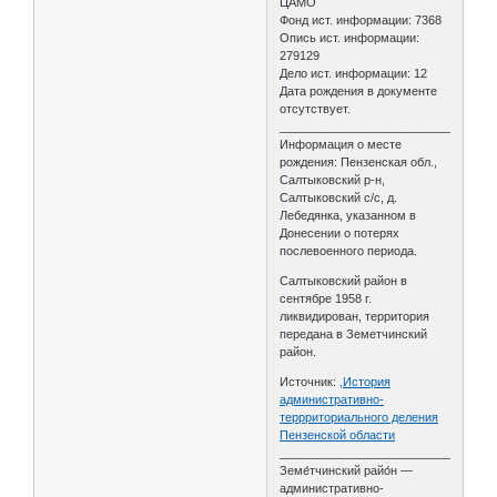
ЦАМО
Фонд ист. информации: 7368
Опись ист. информации:
279129
Дело ист. информации: 12
Дата рождения в документе
отсутствует.
________________________________
Информация о месте
рождения: Пензенская обл.,
Салтыковский р-н,
Салтыковский с/с, д.
Лебедянка, указанном в
Донесении о потерях
послевоенного периода.
Салтыковский район в
сентябре 1958 г.
ликвидирован, территория
передана в Земетчинский
район.
Источник:
,История
административно-
террриториального деления
Пензенской области
________________________________
Земе́тчинский райо́н —
административно-