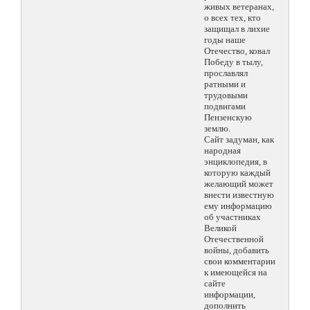
живых ветеранах,
о всех тех, кто
защищал в лихие
годы наше
Отечество, ковал
Победу в тылу,
прославлял
ратными и
трудовыми
подвигами
Пензенскую
землю.
Сайт задуман, как
народная
энциклопедия, в
которую каждый
желающий может
внести известную
ему информацию
об участниках
Великой
Отечественной
войны, добавить
свои комментарии
к имеющейся на
сайте
информации,
дополнить