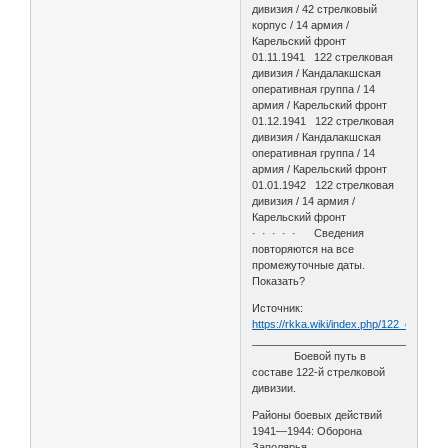
дивизия / 42 стрелковый
корпус / 14 армия /
Карельский фронт
01.11.1941 122 стрелковая
дивизия / Кандалакшская
оперативная группа / 14
армия / Карельский фронт
01.12.1941 122 стрелковая
дивизия / Кандалакшская
оперативная группа / 14
армия / Карельский фронт
01.01.1942 122 стрелковая
дивизия / 14 армия /
Карельский фронт
· · · · · Сведения
повторяются на все
промежуточные даты.
Показать?
Источник:
https://rkka.wiki/index.php/122_стрел
________________________________
Боевой путь в
составе 122-й стрелковой
дивизии.
Районы боевых действий
1941—1944: Оборона
Заполярья.