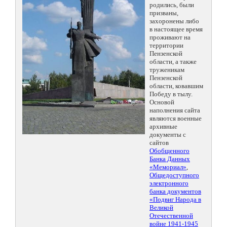
родились, были
призваны,
захоронены либо
в настоящее время
проживают на
территории
Пензенской
области, а также
труженикам
Пензенской
области, ковавшим
Победу в тылу.
Основой
наполнения сайта
являются военные
архивные
документы с
сайтов
Обобщенного
Банка Данных
«Мемориал»
,
Общедоступного
электронного
банка документов
«Подвиг Народа в
Великой
Отечественной
войне 1941-1945