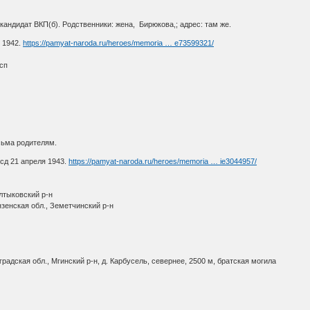
 кандидат ВКП(б). Родственники: жена, Бирюкова,; адрес: там же.
 1942.
https://pamyat-naroda.ru/heroes/memoria … e73599321/
сп
сьма родителям.
сд 21 апреля 1943.
https://pamyat-naroda.ru/heroes/memoria … ie3044957/
лтыковский р-н
зенская обл., Земетчинский р-н
адская обл., Мгинский р-н, д. Карбусель, севернее, 2500 м, братская могила