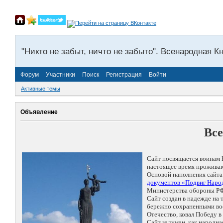
"Никто не забыт, ничто не забыто". Всенародная К
Форум
Участники
Поиск
Регистрация
Войти
Активные темы
Объявление
Все
Сайт посвящается воинам 
настоящее время проживаю
Основой наполнения сайта
документов «Подвиг Народ
Министерства обороны РФ
Сайт создан в надежде на
бережно сохраненными восп
Отечество, ковал Победу 
Сайт задуман, как народн