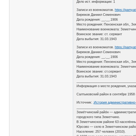
Дело ист. информации: 1
Записи из военкоматов.
https://pamya
Бирюков Даниил Семенович
Дата рождения: __.__.1906
Место рождения: Пензенская обл., Зе
Наименование военкомата: Земетчин
Воинское звание: ст. сержант
Дата выбытия: 31.03.1943
Записи из военкоматов.
https://pamya
Бирюков Даниил Семенович
Дата рождения: __.__.1906
Место рождения: Пензенская обл., Зе
Наименование военкомата: Земетчин
Воинское звание: ст.сержант
Дата выбытия: 31.03.1943
________________________________
Информация о месте рождения, указан
Салтыковский район в сентябре 1958 
Источник:
,История административно
________________________________
Земе́тчинский райо́н — администрат
городского типа Земетчино.
В Земетчинском районе 63 населённы
Юрсово — село в Земетчинском район
Население: 257 человек (2010).