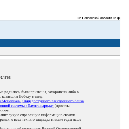
Из Пензенской области на фронты Вели
асти
ые родились, были призваны, захоронены либо в
, ковавшим Победу в тылу.
 «Мемориал»
,
Общедоступного электронного банка
онной системы «Память народа»
(проекты
ников.
дополнит сухую справочную информацию своими
анах, о всех тех, кто защищал в лихие годы наше
нформацию об участниках Великой Отечественной