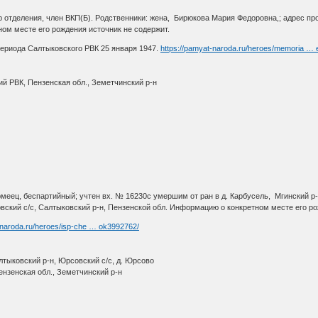
р отделения, член ВКП(Б). Родственники: жена, Бирюкова Мария Федоровна,; адрес про
ом месте его рождения источник не содержит.
периода Салтыковского РВК 25 января 1947.
https://pamyat-naroda.ru/heroes/memoria …
ий РВК, Пензенская обл., Земетчинский р-н
рмеец, беспартийный; учтен вх. № 16230с умершим от ран в д. Карбусель, Мгинский р-
вский с/с, Салтыковский р-н, Пензенской обл. Информацию о конкретном месте его ро
-naroda.ru/heroes/isp-che … ok3992762/
лтыковский р-н, Юрсовский с/с, д. Юрсово
нзенская обл., Земетчинский р-н