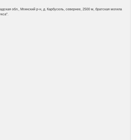
адская обл., Мгинский р-н, д. Карбусель, севернее, 2500 м, братская могила
укса".