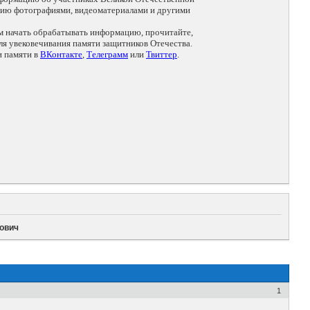
цию фотографиями, видеоматериалами и другими
ем начать обрабатывать информацию, прочитайте,
я увековечивания памяти защитников Отечества.
и памяти в
ВКонтакте
,
Телеграмм
или
Твиттер
.
ович
1