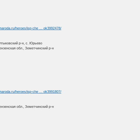
-naroda.ru/heroes/isp-che … ok3992478/
лтыковский р-н, с. Юрьево
нзенская обл., Земетчинский р-н
-naroda.ru/heroes/isp-che … ok3991807/
нзенская обл., Земетчинский р-н