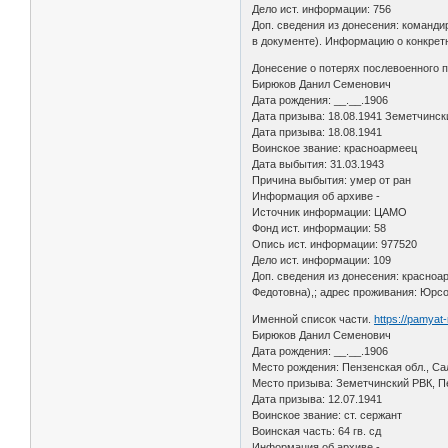
Дело ист. информации: 756
Доп. сведения из донесения: команди
в документе). Информацию о конкретн
Донесение о потерях послевоенного 
Бирюков Данил Семенович
Дата рождения: __.__.1906
Дата призыва: 18.08.1941 Земетчинск
Дата призыва: 18.08.1941
Воинское звание: красноармеец
Дата выбытия: 31.03.1943
Причина выбытия: умер от ран
Информация об архиве -
Источник информации: ЦАМО
Фонд ист. информации: 58
Опись ист. информации: 977520
Дело ист. информации: 109
Доп. сведения из донесения: красноа
Федотовна),; адрес проживания: Юрсо
Именной список части.
https://pamyat
Бирюков Данил Семенович
Дата рождения: __.__.1906
Место рождения: Пензенская обл., Са
Место призыва: Земетчинский РВК, Пе
Дата призыва: 12.07.1941
Воинское звание: ст. сержант
Воинская часть: 64 гв. сд
Информация об архиве -