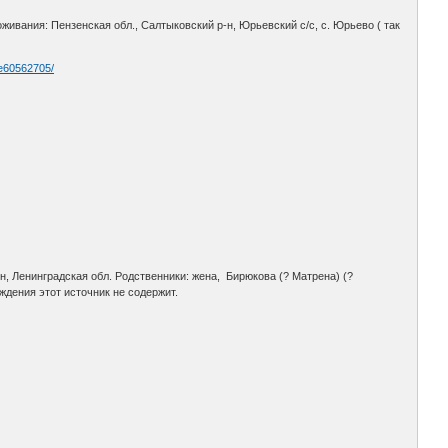
живания: Пензенская обл., Салтыковский р-н, Юрьевский с/с, с. Юрьево ( так
 e60562705/
н, Ленинградская обл. Родственники: жена, Бирюкова (? Матрена) (?
ждения этот источник не содержит.