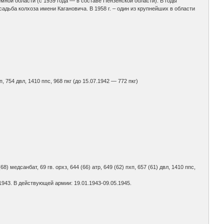
ной области (с 1939 года — в составе Пензенской области). В годы
адьба колхоза имени Кагановича. В 1958 г. – один из крупнейших в области
п, 754 двл, 1410 ппс, 968 пкг (до 15.07.1942 — 772 пкг)
4 (68) медсанбат, 69 гв. орхз, 644 (66) атр, 649 (62) пхп, 657 (61) двл, 1410 ппс,
943. В действующей армии: 19.01.1943-09.05.1945.