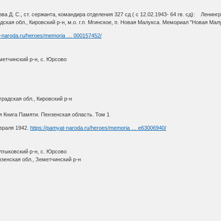
 Д. С., ст. сержанта, командира отделения 327 сд ( с 12.02.1943- 64 гв. сд): Ленингр
ская обл., Кировский р-н, м.о. г.п. Мгинское, п. Новая Малукса. Мемориал "Новая Мал
t-naroda.ru/heroes/memoria … 000157452/
метчинский р-н, с. Юрсово
радская обл., Кировский р-н
 Книга Памяти. Пензенская область. Том 1
евраля 1942.
https://pamyat-naroda.ru/heroes/memoria … e63006940/
лтыковский р-н, с. Юрсово
зенская обл., Земетчинский р-н