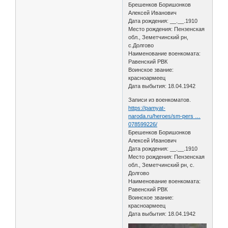
Брешенков Боришонков
Алексей Иванович
Дата рождения: __.__.1910
Место рождения: Пензенская
обл., Земетчинский рн,
с.Долгово
Наименование военкомата:
Равенский РВК
Воинское звание:
красноармеец
Дата выбытия: 18.04.1942
Записи из военкоматов.
https://pamyat-
naroda.ru/heroes/sm-pers …
078599226/
Брешенков Боришонков
Алексей Иванович
Дата рождения: __.__.1910
Место рождения: Пензенская
обл., Земетчинский рн, с.
Долгово
Наименование военкомата:
Равенский РВК
Воинское звание:
красноармеец
Дата выбытия: 18.04.1942