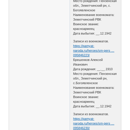
Место рождения: Пензенская
обл., Земетчинский рн, с.
Богоявленское
Наименование военкомата:
Земетчинский РВК
Воинское звание:
красноармеец
Дата выбытия: __.12.1942
Записи из военкоматов.
https://pamyat-
naroda.ru/heroes/sm-pers …
095846223/
Брешенков Алексей
Иванович
Дата рождения: __.__.1910
Место рождения: Пензенская
обл., Земетчинский рн,
с.Богоявленское
Наименование военкомата:
Земетчинский РВК
Воинское звание:
красноармеец
Дата выбытия: __.12.1942
Записи из военкоматов.
https://pamyat-
naroda.ru/heroes/sm-pers …
095846230/