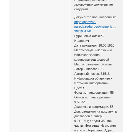
захоронения документ не
содержит.
Документ о военнопленных.
https://pamyat-
naroda.ru/heroes/memoria …
301195174/
Буришенко Алексей
Иванович
Дата рождения: 18.03.1910
Место рождения: Сохино
Воинское звание:
красноармеец|рядовой
Место пленения: Вязьма
Лагерь: шталаг III B
Лагерный номер: 61516
Информация об архиве -
Источник информации:
ЦАМО
Фонд ист. информации: 58
Опись ист. информации:
977532
Дело ист. информации: 53
Доп. сведения из документа:
доставлен в лагерь:
9.11.1941; солдат 359 пех.
части. Имя отца: Иван; имя
матери : Аграфена. Адрес