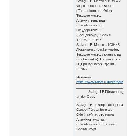
Stalag III B. Место в 1939-45:
Фюрстенберг на Одере
(Fürstenberg a.d. Oder).
Текущее место:
Айзенхуттенштадт
(Eisenhüttenstadt).
Государство: D
(Бранденбург). Время:
12.1939 - 2.1945
Stalag III B. Место в 1939-45:
Люкенвальд (Luckenwalde).
Текущее место: Люкенвальд
(Luckenwalde). Государство:
D (Бранденбург). Время:
2.1945.
Источник:
https://www.soldat.ru/force/germany/ca
________________________________
Stalag III B Fürstenberg
an der Oder.
Stalag III B - в Фюрстенберг на
Одере (Fürstenberg a.d.
Oder), сейчас это город
Айзенхюттенштадт
(Eisenhüttenstadt), земля
Бранденбург.