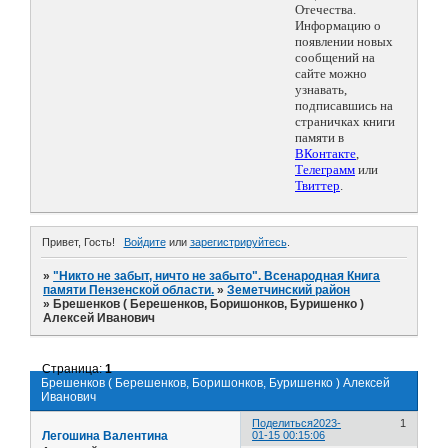
Отечества.
Информацию о
появлении новых
сообщений на
сайте можно
узнавать,
подписавшись на
страничках книги
памяти в
ВКонтакте
,
Телеграмм
или
Твиттер
.
Привет, Гость!
Войдите
или
зарегистрируйтесь
.
»
"Никто не забыт, ничто не забыто". Всенародная Книга
памяти Пензенской области.
»
Земетчинский район
»
Брешенков ( Берешенков, Боришонков, Буришенко )
Алексей Иванович
Страница:
1
Брешенков ( Берешенков, Боришонков, Буришенко ) Алексей
Иванович
Поделиться
2023-
1
Легошина Валентина
01-15 00:15:06