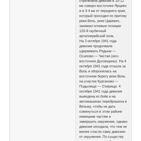
стрелковой дивизии в 10-12
км северо-восточнее Ярцево
и в 3-4 км от переднего края,
который проходил по притоку
реки Вопь, реке Царевич,
занимал огневые позиции
120-й гаубичный
артиллерийский полк.
На 3 октября 1941 года
дивизия продолжала
удерживать Рядыни —
Осипово — Чистая (юго-
восточнее Духовщины). На 4
октября 1941 года отошла за
Вопь и оборонялась на
восточном берегу реки Вопь
на участке Курганово —
Подылище — Озерище. 4
октября 1941 года дивизия
выведена из боёв и на
автомашинах переброшена в
Вязьму, чтобы не дать
сомкнуться в этом районе
немецким частям и
завершить окружение, однако
дивизия опоздала, что тем не
менее спасло саму дивизию
от окружения. По существу