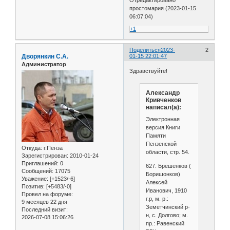
простомария (2023-01-15
06:07:04)
+1
Поделиться
2023-
2
Дворянкин С.А.
01-15 22:01:47
Администратор
Здравствуйте!
Александр
Кривченков
написал(а):
Электронная
версия Книги
Памяти
Пензенской
Откуда:
г.Пенза
области, стр. 54.
Зарегистрирован
: 2010-01-24
Приглашений:
0
627. Брешенков (
Сообщений:
17075
Боришонков)
Уважение:
[+1523/-6]
Алексей
Позитив:
[+5483/-0]
Иванович, 1910
Провел на форуме:
г.р, м. р.:
9 месяцев 22 дня
Земетчинский р-
Последний визит:
н, с. Долгово; м.
2026-07-08 15:06:26
пр.: Равенский