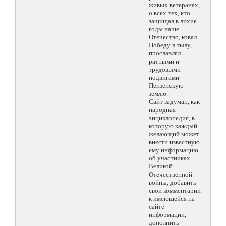
живых ветеранах,
о всех тех, кто
защищал в лихие
годы наше
Отечество, ковал
Победу в тылу,
прославлял
ратными и
трудовыми
подвигами
Пензенскую
землю.
Сайт задуман, как
народная
энциклопедия, в
которую каждый
желающий может
внести известную
ему информацию
об участниках
Великой
Отечественной
войны, добавить
свои комментарии
к имеющейся на
сайте
информации,
дополнить