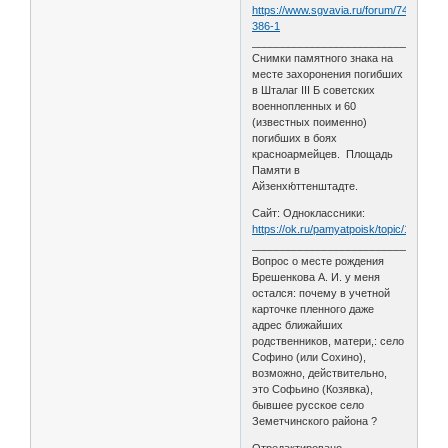
https://www.sgvavia.ru/forum/745-
386-1
________________________________
Снимки памятного знака на
месте захоронения погибших
в Шталаг III Б советских
военнопленных и 60
(известных поименно)
погибших в боях
красноармейцев. Площадь
Памяти в
Айзенхю́ттенштадте.
Сайт: Одноклассники:
https://ok.ru/pamyatpoisk/topic/152648
________________________________
Вопрос о месте рождения
Брешенкова А. И. у меня
остался: почему в учетной
карточке пленного даже
адрес ближайших
родственников, матери,: село
Софино (или Сохино),
возможно, действительно,
это Софьино (Козявка),
бывшее русское село
Земетчинского района ?
Отредактировано