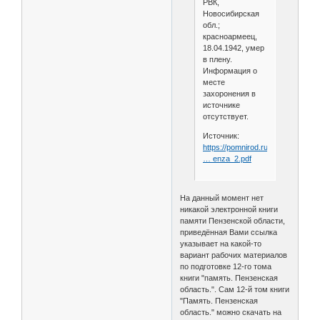
РВК,
Новосибирская
обл.;
красноармеец,
18.04.1942, умер
в плену.
Информация о
месте
захоронения в
источнике
отсутствует.
Источник:
https://pomnirod.ru/assets/files/vo
… enza_2.pdf
На данный момент нет
никакой электронной книги
памяти Пензенской области,
приведённая Вами ссылка
указывает на какой-то
вариант рабочих материалов
по подготовке 12-го тома
книги "память. Пензенская
область.". Сам 12-й том книги
"Память. Пензенская
область." можно скачать на