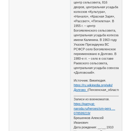
центр сельсовета, 816
дворов, центральная усадьба
колхозов «Культура»,
«Начало», «Красная Заря»,
«Рассвет», «Пятилетка». В
1955 г. – центр
Богоявленского сельсовета,
центральная усадьба колхоза
имени Калинина. В 1963 году
Указом Президиума ВС
РСФСР село Богоявленское
переименовано в Долгово. В
1980-е гг. – село в составе
Раевского сельсовета,
центральная усадьба совхоза
«Долговский».
Источник: Википедия.
https://ru.wikipedia.org/wiki/
Долгово_
(Пензенская_область)
________________________________
Записи из военкоматов.
https://pamyat-
naroda.ru/heroes/sm-pers …
078599219/
Брешенков Алексей
Иванович
Дата рождения: __.__.1910