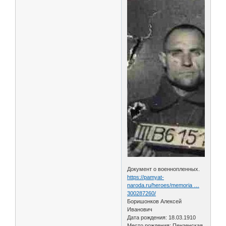
Документ о военнопленных.
https://pamyat-
naroda.ru/heroes/memoria …
300287260/
Боришонков Алексей
Иванович
Дата рождения: 18.03.1910
Место рождения: Пензенская