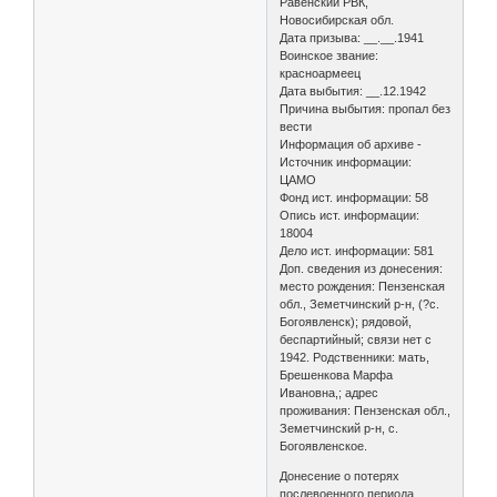
Равенский РВК,
Новосибирская обл.
Дата призыва: __.__.1941
Воинское звание:
красноармеец
Дата выбытия: __.12.1942
Причина выбытия: пропал без
вести
Информация об архиве -
Источник информации:
ЦАМО
Фонд ист. информации: 58
Опись ист. информации:
18004
Дело ист. информации: 581
Доп. сведения из донесения:
место рождения: Пензенская
обл., Земетчинский р-н, (?с.
Богоявленск); рядовой,
беспартийный; связи нет с
1942. Родственники: мать,
Брешенкова Марфа
Ивановна,; адрес
проживания: Пензенская обл.,
Земетчинский р-н, с.
Богоявленское.
Донесение о потерях
послевоенного периода