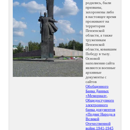
родились, были
призваны,
захоронены либо
в настоящее время
проживают на
территории
Пензенской
области, а также
труженикам
Пензенской
области, ковавшим
Победу в тылу.
Основой
наполнения сайта
являются военные
архивные
документы с
сайтов
Обобщенного
Банка Данных
«Мемориал»
,
Общедоступного
электронного
банка документов
«Подвиг Народа в
Великой
Отечественной
войне 1941-1945