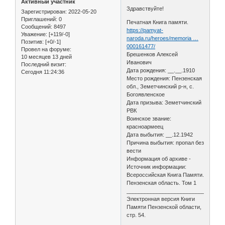
Активный участник
Здравствуйте!
Зарегистрирован
: 2022-05-20
Приглашений:
0
Печатная Книга памяти.
Сообщений:
8497
https://pamyat-
Уважение:
[+119/-0]
naroda.ru/heroes/memoria …
Позитив:
[+0/-1]
000161477/
Провел на форуме:
Брешенков Алексей
10 месяцев 13 дней
Иванович
Последний визит:
Дата рождения: __.__.1910
Сегодня 11:24:36
Место рождения: Пензенская
обл., Земетчинский р-н, с.
Богоявленское
Дата призыва: Земетчинский
РВК
Воинское звание:
красноармеец
Дата выбытия: __.12.1942
Причина выбытия: пропал без
вести
Информация об архиве -
Источник информации:
Всероссийская Книга Памяти.
Пензенская область. Том 1
________________________________
Электронная версия Книги
Памяти Пензенской области,
стр. 54.