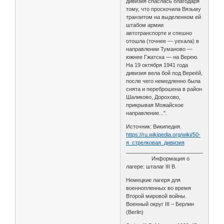
дивизия спаслась благодаря
тому, что проскочила Вязьму
транзитом на выделенном ей
штабом армии
автотранспорте и спешно
отошла (точнее — уехала) в
направлении Туманово —
южнее Гжатска — на Верею.
На 19 октября 1941 года
дивизия вела бой под Вереёй,
после чего немедленно была
снята и переброшена в район
Шаликово, Дорохово,
прикрывая Можайское
направление...".
Источник: Википедия.
https://ru.wikipedia.org/wiki/50-
я_стрелковая_дивизия
________________________________
Информация о
лагере: шталаг III B.
Немецкие лагеря для
военнопленных во время
Второй мировой войны.
Военный округ III – Берлин
(Berlin)