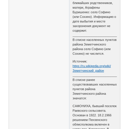
ближайших родственников,
матери, Аграфены
Буришенко: село Софино
(или Сохино). Информацию о
дате выбытия и месте
захоронения документ не
содержит.
________________________________
В списке населенных пунктов
района Земетчинского
района село Софино (или
Сохино) не числится.
Источник:
https://ru.wikipedia.org/wiki/
Земетчинский_район
________________________________
В списке ранее
существовавших населенных
пунктов района
Земетчинского района
значатся:
САФОНИХА, бывший поселок
Раевского сельсовета.
Основан в 1922. 18.2.1966
решением Пензенского
облисполкома включен в
черту пос. Кировского. В