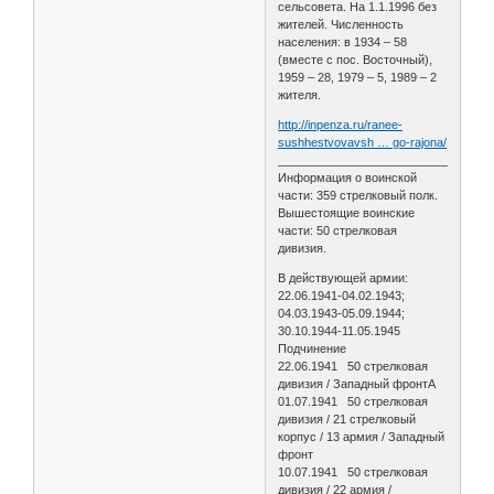
сельсовета. На 1.1.1996 без
жителей. Численность
населения: в 1934 – 58
(вместе с пос. Восточный),
1959 – 28, 1979 – 5, 1989 – 2
жителя.
http://inpenza.ru/ranee-
sushhestvovavsh … go-rajona/
________________________________
Информация о воинской
части: 359 стрелковый полк.
Вышестоящие воинские
части: 50 стрелковая
дивизия.
В действующей армии:
22.06.1941-04.02.1943;
04.03.1943-05.09.1944;
30.10.1944-11.05.1945
Подчинение
22.06.1941 50 стрелковая
дивизия / Западный фронтА
01.07.1941 50 стрелковая
дивизия / 21 стрелковый
корпус / 13 армия / Западный
фронт
10.07.1941 50 стрелковая
дивизия / 22 армия /