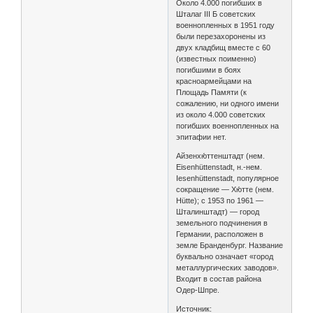
Около 4.000 погибших в
Шталаг III Б советских
военнопленных в 1951 году
были перезахоронены из
двух кладбищ вместе с 60
(известных поименно)
погибшими в боях
красноармейцами на
Площадь Памяти (к
сожалению, ни одного имени
из около 4.000 советских
погибших военнопленных на
эпитафии нет.
Айзенхю́ттенштадт (нем.
Eisenhüttenstadt, н.-нем.
Iesenhüttenstadt, популярное
сокращение — Хю́тте (нем.
Hütte); с 1953 по 1961 —
Шталинштадт) — город
земельного подчинения в
Германии, расположен в
земле Бранденбург. Название
буквально означает «город
металлургических заводов».
Входит в состав района
Одер-Шпре.
Источник: