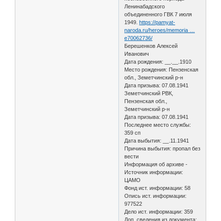
Ленинабадского
объединенного ГВК 7 июля
1949.
https://pamyat-
naroda.ru/heroes/memoria …
e70062736/
Берешенков Алексей
Иванович
Дата рождения: __.__.1910
Место рождения: Пензенская
обл., Земетчинский р-н
Дата призыва: 07.08.1941
Земетчинский РВК,
Пензенская обл.,
Земетчинский р-н
Дата призыва: 07.08.1941
Последнее место службы:
359 сп
Дата выбытия: __.11.1941
Причина выбытия: пропал без
вести
Информация об архиве -
Источник информации:
ЦАМО
Фонд ист. информации: 58
Опись ист. информации:
977522
Дело ист. информации: 359
Доп. сведения из документа: