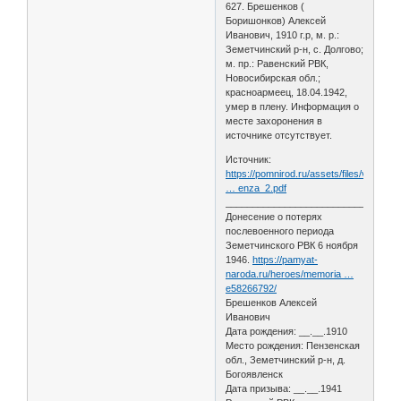
627. Брешенков (
Боришонков) Алексей
Иванович, 1910 г.р, м. р.:
Земетчинский р-н, с. Долгово;
м. пр.: Равенский РВК,
Новосибирская обл.;
красноармеец, 18.04.1942,
умер в плену. Информация о
месте захоронения в
источнике отсутствует.
Источник:
https://pomnirod.ru/assets/files/voina/
… enza_2.pdf
________________________________
Донесение о потерях
послевоенного периода
Земетчинского РВК 6 ноября
1946.
https://pamyat-
naroda.ru/heroes/memoria …
e58266792/
Брешенков Алексей
Иванович
Дата рождения: __.__.1910
Место рождения: Пензенская
обл., Земетчинский р-н, д.
Богоявленск
Дата призыва: __.__.1941