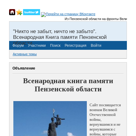
Из Пензенской области на фронты Великой Отечес
"Никто не забыт, ничто не забыто".
Всенародная Книга памяти Пензенской
области.
Форум
Участники
Поиск
Регистрация
Войти
Активные темы
Объявление
Всенародная книга памяти
Пензенской области
Сайт посвящается
воинам Великой
Отечественной
войны,
вернувшимся и не
вернувшимся с
войны, которые