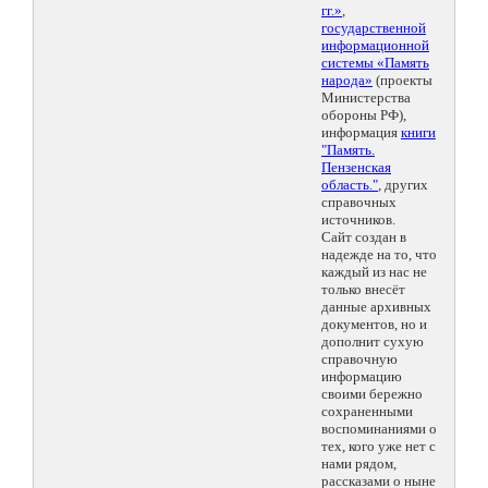
гг.»
,
государственной
информационной
системы «Память
народа»
(проекты
Министерства
обороны РФ),
информация
книги
"Память.
Пензенская
область."
, других
справочных
источников.
Сайт создан в
надежде на то, что
каждый из нас не
только внесёт
данные архивных
документов, но и
дополнит сухую
справочную
информацию
своими бережно
сохраненными
воспоминаниями о
тех, кого уже нет с
нами рядом,
рассказами о ныне