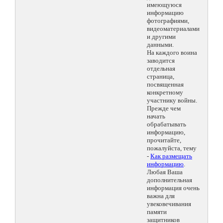
имеющуюся
информацию
фотографиями,
видеоматериалами
и другими
данными.
На каждого воина
заводится
отдельная
страница,
посвященная
конкретному
участнику войны.
Прежде чем
начать
обрабатывать
информацию,
прочитайте,
пожалуйста, тему
-
Как размещать
информацию
.
Любая Ваша
дополнительная
информация очень
важна для
увековечивания
памяти
защитников