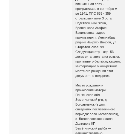
письменная связь
прекратилась в сентябре м-
це 1941, ППС 833 - 359
стрелковый полк 3 рота.
Родственники: жена,
Брешенкова Агафия
Васильевна,; адрес
проживания: г. Ленинабад,
рудник Чайрух- Дайрон, ул.
Старательская, 99.
Следующая стр. , стр. 53,
документа: анкета на розыск
пропавшего без в/служащего.
Информацию о конкретном
месте его рождения этот
документ не содержит.
________________________________
Место рождения и
проживания матери:
Пензенская обл.,
Земетчинский р-н, д.
Богоявленск (в доп.
сведениях послевоенного
периода: село Богоявленск),
с. Богоявленское и село
Долгово в КП.
Земе́тчинский райо́н —
административно-