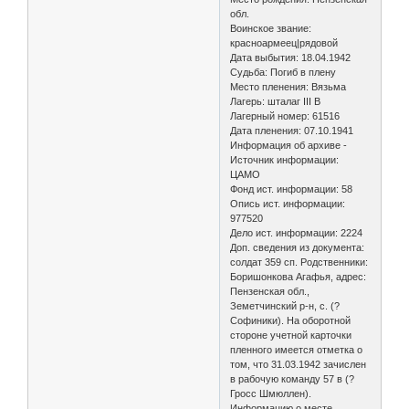
обл.
Воинское звание:
красноармеец|рядовой
Дата выбытия: 18.04.1942
Судьба: Погиб в плену
Место пленения: Вязьма
Лагерь: шталаг III B
Лагерный номер: 61516
Дата пленения: 07.10.1941
Информация об архиве -
Источник информации:
ЦАМО
Фонд ист. информации: 58
Опись ист. информации:
977520
Дело ист. информации: 2224
Доп. сведения из документа:
солдат 359 сп. Родственники:
Боришонкова Агафья, адрес:
Пензенская обл.,
Земетчинский р-н, с. (?
Софиники). На оборотной
стороне учетной карточки
пленного имеется отметка о
том, что 31.03.1942 зачислен
в рабочую команду 57 в (?
Гросс Шмюллен).
Информацию о месте