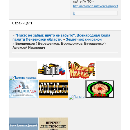
сайте ГА ПО -
http://arhivpnz.ru/events/projects/elemen
0
Страница:
1
»
"Никто не забыт, ничто не забыто". Всенародная Книга
памяти Пензенской области.
»
Земетчинский район
»
Брешенков ( Берешенков, Боришонков, Буришенко )
Алексей Иванович