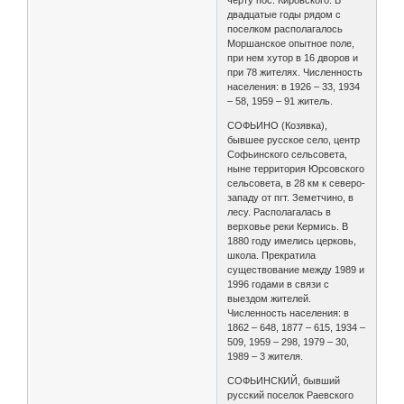
двадцатые годы рядом с
поселком располагалось
Моршанское опытное поле,
при нем хутор в 16 дворов и
при 78 жителях. Численность
населения: в 1926 – 33, 1934
– 58, 1959 – 91 житель.
СОФЬИНО (Козявка),
бывшее русское село, центр
Софьинского сельсовета,
ныне территория Юрсовского
сельсовета, в 28 км к северо-
западу от пгт. Земетчино, в
лесу. Располагалась в
верховье реки Кермись. В
1880 году имелись церковь,
школа. Прекратила
существование между 1989 и
1996 годами в связи с
выездом жителей.
Численность населения: в
1862 – 648, 1877 – 615, 1934 –
509, 1959 – 298, 1979 – 30,
1989 – 3 жителя.
СОФЬИНСКИЙ, бывший
русский поселок Раевского