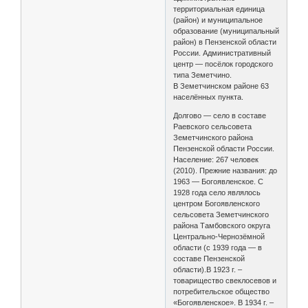
территориальная единица
(район) и муниципальное
образование (муниципальный
район) в Пензенской области
России. Административный
центр — посёлок городского
типа Земетчино.
В Земетчинском районе 63
населённых пункта.
Долгово — село в составе
Раевского сельсовета
Земетчинского района
Пензенской области России.
Население: 267 человек
(2010). Прежние названия: до
1963 — Богоявленское. С
1928 года село являлось
центром Богоявленского
сельсовета Земетчинского
района Тамбовского округа
Центрально-Чернозёмной
области (с 1939 года — в
составе Пензенской
области).В 1923 г. –
товарищество свеклосевов и
потребительское общество
«Богоявленское». В 1934 г. –