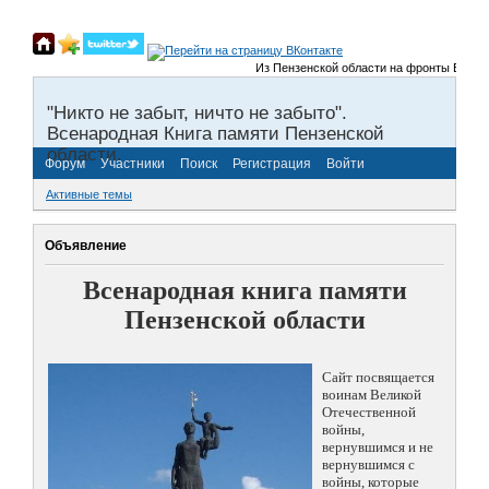
Из Пензенской области на фронты Великой 
"Никто не забыт, ничто не забыто".
Всенародная Книга памяти Пензенской
области.
Форум
Участники
Поиск
Регистрация
Войти
Активные темы
Объявление
Всенародная книга памяти
Пензенской области
Сайт посвящается
воинам Великой
Отечественной
войны,
вернувшимся и не
вернувшимся с
войны, которые