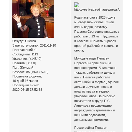
Родилась она в 1923 году в
многодетной семье. Жили
очень бедно, поэтому
Пелагеи Сергеевне пришлось
работать с 13 лет. Трудилась
Откуда:
г.Пенза
в колхозе «Память Кирова»
Зарегистрирован
: 2011-11-10
простой рабочей: и косила, и
Приглашений:
0
сеяла.
Сообщений:
1113
Молодые годы Пелагеи
Уважение:
[+145/-0]
Позитив:
[+1/-0]
Сергеевны пришлись на
Пол:
Женский
военное время. Было очень
Возраст:
85
[1941-05-06]
тяжело, работали и день, и
Провел на форуме:
ночь. Пелагея работала
16 дней 16 часов
скотницей на ферме , где все
Последний визит:
делали вручную : носили
2020-06-15 17:52:58
воду из пруда в ведрах,
убирали навоз. За высокие
показатели в труде П.С.
Анненкова неоднократно
награждалась грамотами и
ценными подарками,
денежными премиями.
После войны Пелагея