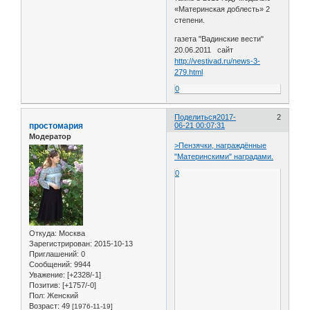
«Материнская доблесть» 2
степени.
газета "Вадинские вести"
20.06.2011 сайт
http://vestivad.ru/news-3-
279.html
0
Поделиться
2017-
2
простомария
06-21 00:07:31
Модератор
>Пензячки, награждённые
"Материнскими" наградами.
0
Откуда:
Москва
Зарегистрирован
: 2015-10-13
Приглашений:
0
Сообщений:
9944
Уважение:
[+2328/-1]
Позитив:
[+1757/-0]
Пол:
Женский
Возраст:
49
[1976-11-19]