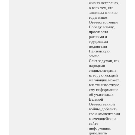
живых ветеранах,
о всех тех, кто
защищал в лихие
годы наше
Отечество, ковал
Победу в тылу,
прославлял
ратными и
трудовыми
подвигами
Пензенскую
землю.
Сайт задуман, как
народная
энциклопедия, в
которую каждый
желающий может
внести известную
ему информацию
об участниках
Великой
Отечественной
войны, добавить
свои комментарии
к имеющейся на
сайте
информации,
дополнить