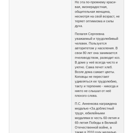
Но эта по-прежнему краси-
вая, жизнерадостная,
общительная женщина,
несмотря на свой возраст, не
теряет оптимизма и силы
духа.
Пелагея Сергеевна
уважаемый и трудолюбивый
человек. Пользуется
авторитетом у населения. В
свои 80 лет она занимается
пчеловодством, разводит коз.
В доме у неё всегда чисто и
уютно. Сама печет хлеб.
Возле дома сажает цветы.
Коповцы не перестают
удивляться ее трудолюбию,
такту и терпению - никогда и
никто не слышал от неё
плохого слова.
П.С. Анненкова награждена
медалью «За доблестный
труд», юбилейными
медалями в честь 60-летия и
65-летия Победы в Великой
Отечественной войне, а
также в 2010 году медалью