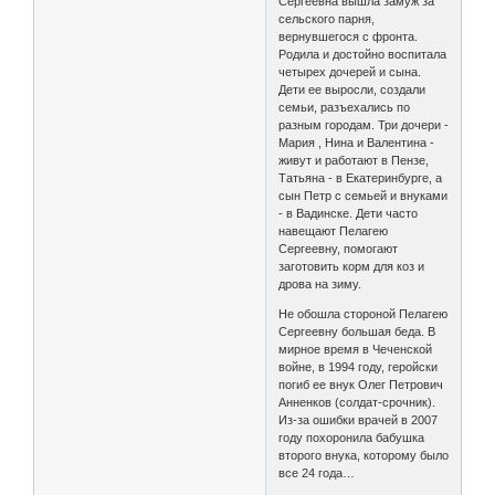
Сергеевна вышла замуж за
сельского парня,
вернувшегося с фронта.
Родила и достойно воспитала
четырех дочерей и сына.
Дети ее выросли, создали
семьи, разъехались по
разным городам. Три дочери -
Мария , Нина и Валентина -
живут и работают в Пензе,
Татьяна - в Екатеринбурге, а
сын Петр с семьей и внуками
- в Вадинске. Дети часто
навещают Пелагею
Сергеевну, помогают
заготовить корм для коз и
дрова на зиму.
Не обошла стороной Пелагею
Сергеевну большая беда. В
мирное время в Чеченской
войне, в 1994 году, геройски
погиб ее внук Олег Петрович
Анненков (солдат-срочник).
Из-за ошибки врачей в 2007
году похоронила бабушка
второго внука, которому было
все 24 года…