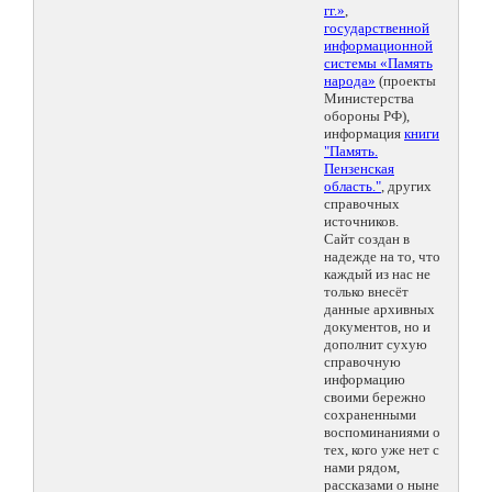
гг.»
,
государственной
информационной
системы «Память
народа»
(проекты
Министерства
обороны РФ),
информация
книги
"Память.
Пензенская
область."
, других
справочных
источников.
Сайт создан в
надежде на то, что
каждый из нас не
только внесёт
данные архивных
документов, но и
дополнит сухую
справочную
информацию
своими бережно
сохраненными
воспоминаниями о
тех, кого уже нет с
нами рядом,
рассказами о ныне