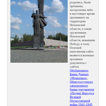
родились, были
призваны,
захоронены либо
в настоящее время
проживают на
территории
Пензенской
области, а также
труженикам
Пензенской
области, ковавшим
Победу в тылу.
Основой
наполнения сайта
являются военные
архивные
документы с
сайтов
Обобщенного
Банка Данных
«Мемориал»
,
Общедоступного
электронного
банка документов
«Подвиг Народа в
Великой
Отечественной
войне 1941-1945