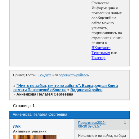
Отечества.
Информацию о
появлении новых
сообщений на
сайте можно
узнавать,
подписавшись на
страничках книги
памяти в
ВКонтакте
,
Телеграмм
или
Твиттер
.
Привет, Гость!
Войдите
или
зарегистрируйтесь
.
»
"Никто не забыт, ничто не забыто". Всенародная Книга
памяти Пензенской области.
»
Вадинский район
»
Анненкова Пелагея Сергеевна
Страница:
1
Анненкова Пелагея Сергеевна
Поделиться
2012-
1
ЛАК
08-30 09:09:57
Активный участник
Не сломили ни война, ни беда