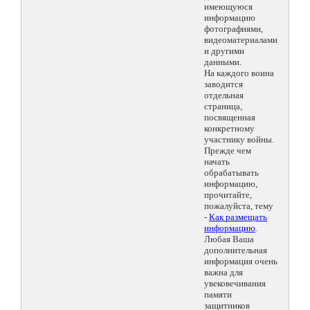
имеющуюся
информацию
фотографиями,
видеоматериалами
и другими
данными.
На каждого воина
заводится
отдельная
страница,
посвященная
конкретному
участнику войны.
Прежде чем
начать
обрабатывать
информацию,
прочитайте,
пожалуйста, тему
-
Как размещать
информацию
.
Любая Ваша
дополнительная
информация очень
важна для
увековечивания
памяти
защитников