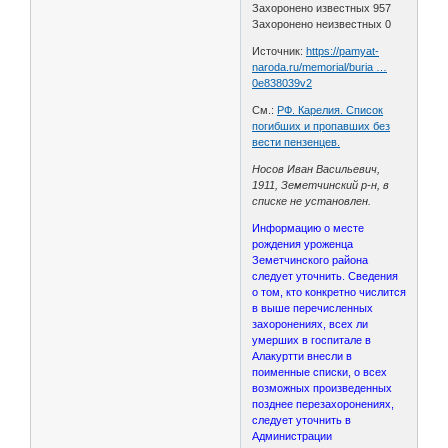
Захоронено известных 957
Захоронено неизвестных 0
Источник:
https://pamyat-
naroda.ru/memorial/buria …
0e838039v2
См.:
РФ. Карелия. Список
погибших и пропавших без
вести пензенцев.
Носов Иван Васильевич,
1911, Земетчинский р-н, в
списке не установлен.
Информацию о месте
рождения уроженца
Земетчинского района
следует уточнить. Сведения
о том, кто конкретно числится
в выше перечисленных
захоронениях, всех ли
умерших в госпитале в
Алакуртти внесли в
поименные списки, о всех
возможных произведенных
позднее перезахоронениях,
следует уточнить в
Администрации