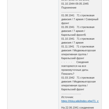
01.10.1944-09.05.1945
Подчинение
...........................
01.08.1941 71 стрелковая
дивизия / 7 армия / Северный
фронт
01.09.1941 71 стрелковая
дивизия / 7 армия /
Карельский фронтБ
01.10.1941 71 стрелковая
дивизия / 7 армия
01.11.1941 71 стрелковая
дивизия / Медвежьегорская
оперативная группа /
Карельский фронт
· · · · · Сведения
повторяются на все
промежуточные даты.
Показать?
01.03.1942 71 стрелковая
дивизия / Медвежьегорская
оперативная группа /
Карельский фронт
...........................
Источник:
https://rkka.wiki/index.php/71_стрелко
На 22.06.1941 соединение