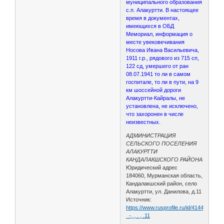
муниципального образования
с.п. Алакуртти. В настоящее
время в документах,
имеющихся в ОБД
Мемориал, информация о
месте увековечивания
Носова Ивана Васильевича,
1911 г.р., рядового из 715 сп,
122 сд, умершего от ран
08.07.1941 то ли в самом
госпитале, то ли в пути, на 9
км шоссейной дороги
Алакуртти-Кайралы, не
установлена, не исключено,
что захоронен в числе
неизвестных.
АДМИНИСТРАЦИЯ
СЕЛЬСКОГО ПОСЕЛЕНИЯ
АЛАКУРТТИ
КАНДАЛАКШСКОГО РАЙОНА
Юридический адрес
184060, Мурманская область,
Кандалакшский район, село
Алакуртти, ул. Данилова, д.11
Источник:
https://www.rusprofile.ru/id/4144416#:~:
-, , . , .11