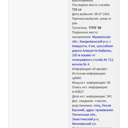
красноармеец
Последнее место службы:
715 сп
Дата выбытия: 08.07.1941
Причина выбытия: умер от
ран
Госпиталь:
ТППГ 98
Первичное место
захоронения:
Мурманская
обл., Кандалакшский р-н, г.
Алакуртти, 9 км, шоссейная
дорога Алакуртти-Кайралы,
150 м вправо от
телеграфного столба № 712,
могила № 4
Информация об архиве -
Источник информации:
ЦАМО
Фонд ист. информации: 58
Опись ист. информации:
А-83627
Дело ист. информации: 341
Доп. сведения: стрелок,
родственники:
отец, Носов
Василий, адрес проживания:
Пензенская обл.,
Земетчинский р-н,
Могилевский с/с
.