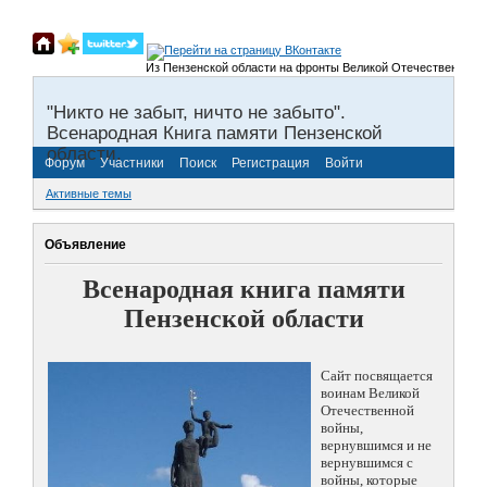
Из Пензенской области на фронты Великой Отечественной войны 
"Никто не забыт, ничто не забыто".
Всенародная Книга памяти Пензенской
области.
Форум
Участники
Поиск
Регистрация
Войти
Активные темы
Объявление
Всенародная книга памяти
Пензенской области
Сайт посвящается
воинам Великой
Отечественной
войны,
вернувшимся и не
вернувшимся с
войны, которые