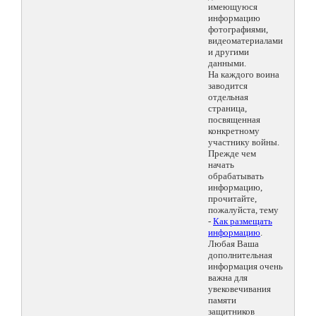
имеющуюся
информацию
фотографиями,
видеоматериалами
и другими
данными.
На каждого воина
заводится
отдельная
страница,
посвященная
конкретному
участнику войны.
Прежде чем
начать
обрабатывать
информацию,
прочитайте,
пожалуйста, тему
-
Как размещать
информацию
.
Любая Ваша
дополнительная
информация очень
важна для
увековечивания
памяти
защитников