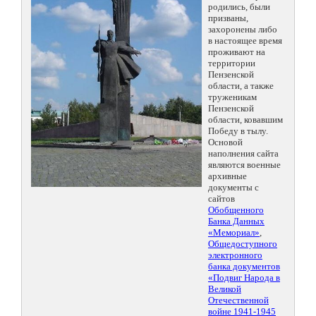
родились, были
призваны,
захоронены либо
в настоящее время
проживают на
территории
Пензенской
области, а также
труженикам
Пензенской
области, ковавшим
Победу в тылу.
Основой
наполнения сайта
являются военные
архивные
документы с
сайтов
Обобщенного
Банка Данных
«Мемориал»
,
Общедоступного
электронного
банка документов
«Подвиг Народа в
Великой
Отечественной
войне 1941-1945