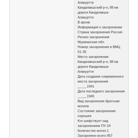
Алакуртти
Кандалакшский р-н, 88 км
дороги Кандалакша-
Алакуртти
В архив
Информация о захоронении
Страна захоронения Россия
Регион захоронения
Мурманская обл.
Номер захоронения в ВМЦ
51-35
Место захоронения
Кандалакшский р-н, 88 км
дороги Кандалакша-
Алакуртти
Дата создания современного
места захоронения
__.__.1941
Дата последнего захоронения
__.__.1945
Вид захоронения братская
могила
Состояние захоронения
хорошее
Кто шефствует над
захоронением ПУ-24
Количество могил 1
Захоронено всего 957