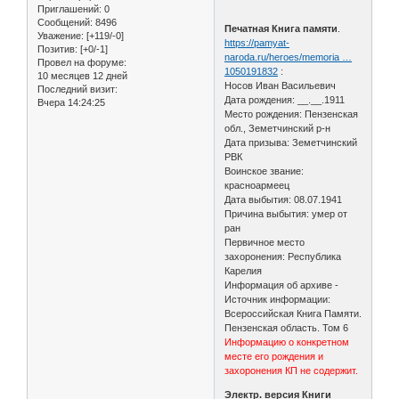
Приглашений:
0
Сообщений:
8496
Печатная Книга памяти
.
Уважение:
[+119/-0]
https://pamyat-
Позитив:
[+0/-1]
naroda.ru/heroes/memoria …
Провел на форуме:
1050191832
:
10 месяцев 12 дней
Носов Иван Васильевич
Последний визит:
Дата рождения: __.__.1911
Вчера 14:24:25
Место рождения: Пензенская
обл., Земетчинский р-н
Дата призыва: Земетчинский
РВК
Воинское звание:
красноармеец
Дата выбытия: 08.07.1941
Причина выбытия: умер от
ран
Первичное место
захоронения: Республика
Карелия
Информация об архиве -
Источник информации:
Всероссийская Книга Памяти.
Пензенская область. Том 6
Информацию о конкретном
месте его рождения и
захоронения КП не содержит.
Электр. версия Книги