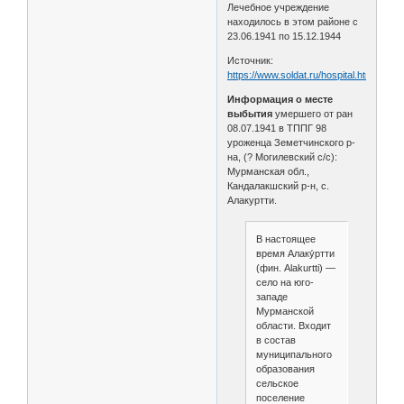
Лечебное учреждение
находилось в этом районе с
23.06.1941 по 15.12.1944
Источник:
https://www.soldat.ru/hospital.html
Информация о месте
выбытия
умершего от ран
08.07.1941 в ТППГ 98
уроженца Земетчинского р-
на, (? Могилевский с/с):
Мурманская обл.,
Кандалакшский р-н, с.
Алакуртти.
В настоящее
время Алаку́ртти
(фин. Alakurtti) —
село на юго-
западе
Мурманской
области. Входит
в состав
муниципального
образования
сельское
поселение