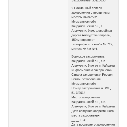
Захоронение: 33116033
? Поименный список
захоронения с первичным
местом выбытия:
Мурманская обл.,
Кандалакшский р-н, г.
Алакуртти, 9 км, шоссейная
дорога Алакуртти-Кайралы,
150 м вправо от
телеграфного столба № 712,
могила № 3 и №4.
Воинское захоронение:
Кандалакшский р-н, с.п.
Алакуртти, 8 км от п. Кайралы
Информация о захоронении
Страна захоронения Россия
Регион захоронения
Мурманская обл.
Номер захоронения в ВМЦ
51-3/2014
Место захоронения
Кандалакшский р-н, с.п.
Алакуртти, 8 км от п. Кайралы
Дата создания современного
места захоронения
__.__.1941
Дата последнего захоронения