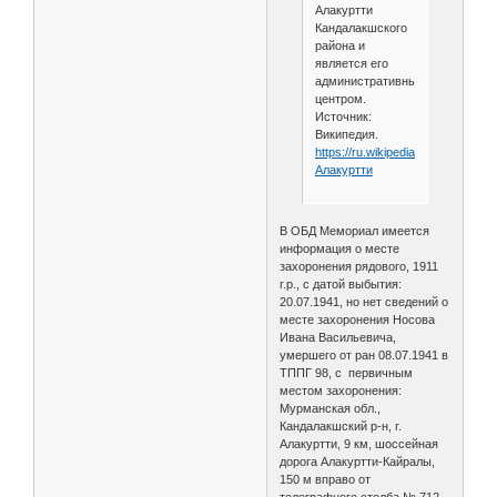
Алакуртти
Кандалакшского
района и
является его
административным
центром.
Источник:
Википедия.
https://ru.wikipedia.org/wiki/
Алакуртти
В ОБД Мемориал имеется
информация о месте
захоронения рядового, 1911
г.р., с датой выбытия:
20.07.1941, но нет сведений о
месте захоронения Носова
Ивана Васильевича,
умершего от ран 08.07.1941 в
ТППГ 98, с первичным
местом захоронения:
Мурманская обл.,
Кандалакшский р-н, г.
Алакуртти, 9 км, шоссейная
дорога Алакуртти-Кайралы,
150 м вправо от
телеграфного столба № 712,