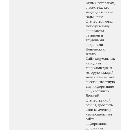
живых ветеранах,
о всех тех, кто
защищал в лихие
годы наше
Отечество, ковал
Победу в тылу,
прославлял
ратными и
трудовыми
подвигами
Пензенскую
землю.
Сайт задуман, как
народная
энциклопедия, в
которую каждый
желающий может
внести известную
ему информацию
об участниках
Великой
Отечественной
войны, добавить
свои комментарии
к имеющейся на
сайте
информации,
дополнить