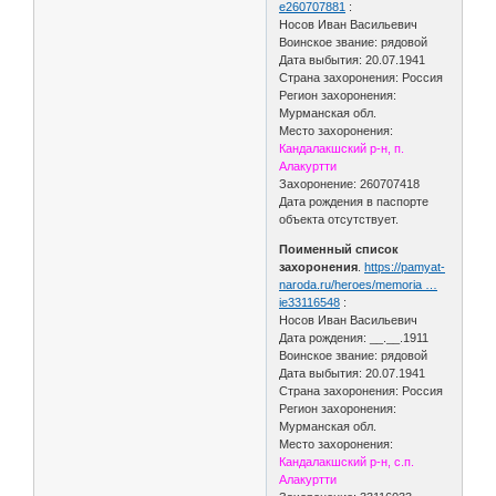
e260707881
:
Носов Иван Васильевич
Воинское звание: рядовой
Дата выбытия: 20.07.1941
Страна захоронения: Россия
Регион захоронения:
Мурманская обл.
Место захоронения:
Кандалакшский р-н, п.
Алакуртти
Захоронение: 260707418
Дата рождения в паспорте
объекта отсутствует.
Поименный список
захоронения
.
https://pamyat-
naroda.ru/heroes/memoria …
ie33116548
:
Носов Иван Васильевич
Дата рождения: __.__.1911
Воинское звание: рядовой
Дата выбытия: 20.07.1941
Страна захоронения: Россия
Регион захоронения:
Мурманская обл.
Место захоронения:
Кандалакшский р-н, с.п.
Алакуртти