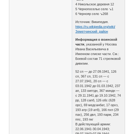
4 Никольское деревня 12
5 Чернопоселье село ↘1
6 Чернояр село ↘268
Источник: Википедия.
https://ru.wikipedia.org/wiki/
Земетчинский_район
Информация о воинской
части
, указанной у Носова
Ивана Васильевича в
Именном списке части. См.:
Боевой состав 71 стрелковой
дивизии.
52 сп — до 27.09.1941, 126
сп, 367 сп, 131 сп — с
27.07.1941, 20 сп — с
03.01.1942 до 01.03.1942, 237
ап, 133 оиптдн, 367 миндн —
с 29.11.1941 до 19.10.1942, 74
рр, 128 сапб, 126 обс (628
орс), 69 медсанбат, 17 орхз,
193 атр (19 атб), 166 пхп (29
пах), 256 двл, 193 парм, 234
ппс, 193 пкг
В действующей армии:
22.06.1941-30.04.1943;
09.07.1943-07.09.1944;