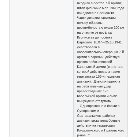
входило в состав 7-й армии;
штаб дивизии с мая 1941 года
находился в Соанлахти.
Части дивизии занимали
полосу обороны
протяжённостью около 100 км
на участке от посёлка
Куолисмаа до посёлка
Вяртсиля. 10.07—25.10.1941
участвовала в
оборонительной операции 7-й
армии в Карелии, действуя
против войск финской
Карельской армии (в составе
которой действовала также
германская 163-я пехотная
дивизия). Дивизия приняла
на себя главный удар
превосходящих сил
Карельской армии и была
вынуждена отступить.
Одновременно с боями в
Суоярвском и
Сортавальском районах
дивизия также вела боевые
действия на территории
Кондопожского и Пряжинского
р-нов..."