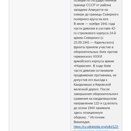
позиции по государственной
границе СССР от района
западнее Алакуртти на
севере до границы Северного
полярного круга на юге.
В июле — ноябре 1941 года
части дивизии в составе 42-
го стрелкового корпуса 14-й
армии Северного (с
23.09.1941 — Карельского)
фронта приняли участие в
оборонительных боях против
германского XXXVI
армейского корпуса армии
«Норвегия». В ходе боёв
части дивизии остановили
продвижение противника, не
допустив его выхода к
Кандалакше и Кировской
железной дороге. После
завершения оборонительного
сражения на кандалакшском
направлении 122-я сд вплоть
до осени 1944 занимала
здесь позиционную
оборону..." Источник:
Википедия.
https://ru.wikipedia.org/wiki/122-