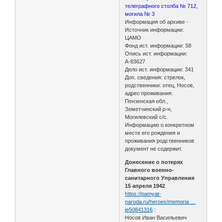
телеграфного столба № 712,
могила № 3
Информация об архиве -
Источник информации:
ЦАМО
Фонд ист. информации: 58
Опись ист. информации:
А-83627
Дело ист. информации: 341
Доп. сведения: стрелок,
родственники: отец, Носов,
адрес проживания:
Пензенская обл.,
Земетчинский р-н,
Могилевский с/с.
Информацию о конкретном
месте его рождения и
проживания родственников
документ не содержит.
Донесение о потерях
Главного военно-
санитарного Управления
15 апреля 1942
.
https://pamyat-
naroda.ru/heroes/memoria …
ie50841316
:
Носов Иван Васильевич