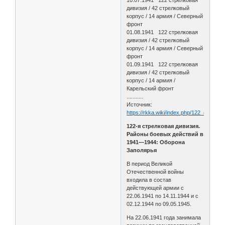
дивизия / 42 стрелковый
корпус / 14 армия / Северный
фронт
01.08.1941 122 стрелковая
дивизия / 42 стрелковый
корпус / 14 армия / Северный
фронт
01.09.1941 122 стрелковая
дивизия / 42 стрелковый
корпус / 14 армия /
Карельский фронт
...........
Источник:
https://rkka.wiki/index.php/122_стрел
122-я стрелковая дивизия.
Районы боевых действий в
1941—1944: Оборона
Заполярья
В период Великой
Отечественной войны
входила в состав
действующей армии с
22.06.1941 по 14.11.1944 и с
02.12.1944 по 09.05.1945.
На 22.06.1941 года занимала