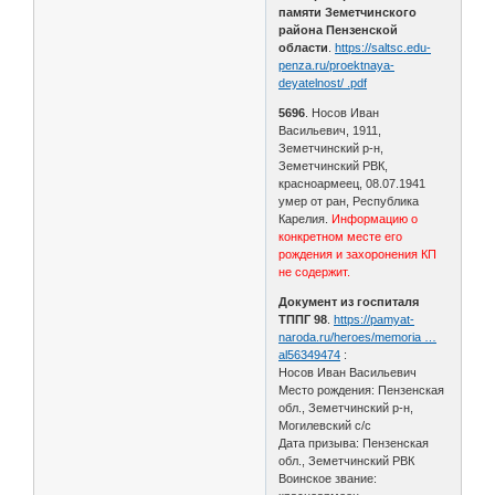
памяти Земетчинского
района Пензенской
области
.
https://saltsc.edu-
penza.ru/proektnaya-
deyatelnost/ .pdf
5696
. Носов Иван
Васильевич, 1911,
Земетчинский р-н,
Земетчинский РВК,
красноармеец, 08.07.1941
умер от ран, Республика
Карелия.
Информацию о
конкретном месте его
рождения и захоронения КП
не содержит.
Документ из госпиталя
ТППГ 98
.
https://pamyat-
naroda.ru/heroes/memoria …
al56349474
:
Носов Иван Васильевич
Место рождения: Пензенская
обл., Земетчинский р-н,
Могилевский с/с
Дата призыва: Пензенская
обл., Земетчинский РВК
Воинское звание: