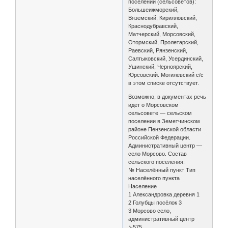
поселений (сельсоветов):
Большеижморский,
Вяземский, Кирилловский,
Краснодубравский,
Матчерский, Морсовский,
Отормский, Пролетарский,
Раевский, Рянзенский,
Салтыковский, Усердинский,
Ушинский, Черноярский,
Юрсовский. Могилевский с/с
в этом списке отсутствует.
Возможно, в документах речь
идет о Морсовском
сельсовете — сельском
поселении в Земетчинском
районе Пензенской области
Российской Федерации.
Административный центр —
село Морсово. Состав
сельского поселения:
№ Населённый пункт Тип
населённого пункта
Население
1 Александровка деревня 1
2 Голубцы посёлок 3
3 Морсово село,
административный центр
↘575