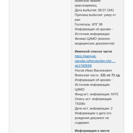
Воинское звание:
красноармеец
Дата выбытия: 08.07.1941
Причина выбытия: умер от
ран
Госпиталь: КПГ 98
Информация об архиве -
Источник информации:
Филиал ЦАМО (военно-
медицинских документов)
Именной список части
.
https://pamyat-
naroda.ru/heroes/isp-che …
ok1740939/
Носов Иван Васильевич
Воинская часть:
131 сп 71 сд
Информация об архиве -
Источник информации:
ЦАМО
Фонд ист. информации: 6475
Опись ист. информации:
74208с
Дело ист. информации: 2
Информацию о дате его
рождения документ не
содержит.
Информация о месте