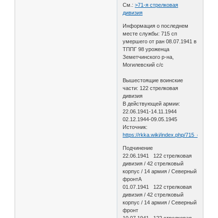
См.:
>71-я стрелковая
дивизия
Информация о последнем
месте службы: 715 сп
умершего от ран 08.07.1941 в
ТППГ 98 уроженца
Земетчинского р-на,
Могилевский с/с
Вышестоящие воинские
части: 122 стрелковая
дивизия
В действующей армии:
22.06.1941-14.11.1944
02.12.1944-09.05.1945
Источник:
https://rkka.wiki/index.php/715_стрелк
Подчинение
22.06.1941 122 стрелковая
дивизия / 42 стрелковый
корпус / 14 армия / Северный
фронтА
01.07.1941 122 стрелковая
дивизия / 42 стрелковый
корпус / 14 армия / Северный
фронт
10.07.1941 122 стрелковая