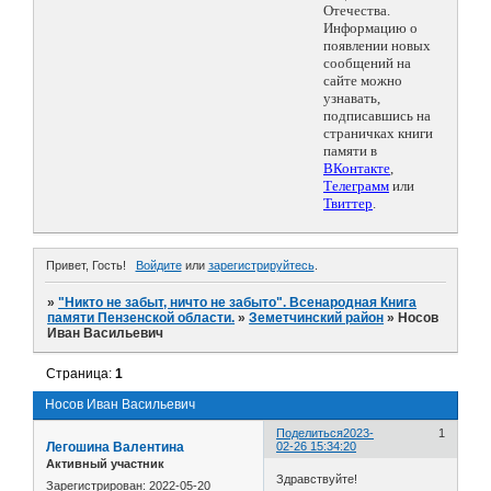
Отечества.
Информацию о
появлении новых
сообщений на
сайте можно
узнавать,
подписавшись на
страничках книги
памяти в
ВКонтакте
,
Телеграмм
или
Твиттер
.
Привет, Гость!
Войдите
или
зарегистрируйтесь
.
»
"Никто не забыт, ничто не забыто". Всенародная Книга
памяти Пензенской области.
»
Земетчинский район
»
Носов
Иван Васильевич
Страница:
1
Носов Иван Васильевич
Поделиться
2023-
1
Легошина Валентина
02-26 15:34:20
Активный участник
Здравствуйте!
Зарегистрирован
: 2022-05-20