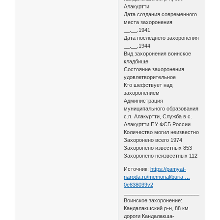
Алакуртти
Дата создания современного
места захоронения
__.__.1941
Дата последнего захоронения
__.__.1944
Вид захоронения воинское
кладбище
Состояние захоронения
удовлетворительное
Кто шефствует над
захоронением
Администрация
муниципального образования
с.п. Алакуртти, Служба в с.
Алакуртти ПУ ФСБ России
Количество могил неизвестно
Захоронено всего 1974
Захоронено известных 853
Захоронено неизвестных 112
Источник:
https://pamyat-
naroda.ru/memorial/buria …
0e838039v2
________________________________
Воинское захоронение:
Кандалакшский р-н, 88 км
дороги Кандалакша-