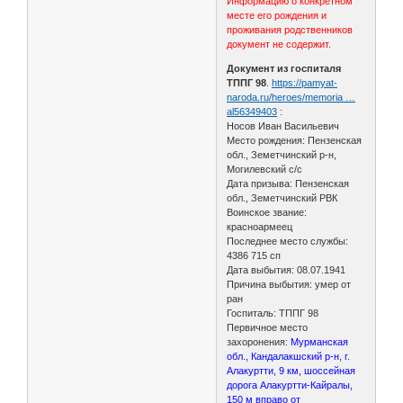
Информацию о конкретном
месте его рождения и
проживания родственников
документ не содержит.
Документ из госпиталя
ТППГ 98
.
https://pamyat-
naroda.ru/heroes/memoria …
al56349403
:
Носов Иван Васильевич
Место рождения: Пензенская
обл., Земетчинский р-н,
Могилевский с/с
Дата призыва: Пензенская
обл., Земетчинский РВК
Воинское звание:
красноармеец
Последнее место службы:
4386 715 сп
Дата выбытия: 08.07.1941
Причина выбытия: умер от
ран
Госпиталь: ТППГ 98
Первичное место
захоронения:
Мурманская
обл., Кандалакшский р-н, г.
Алакуртти, 9 км, шоссейная
дорога Алакуртти-Кайралы,
150 м вправо от