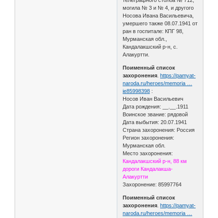
могила № 3 и № 4, и другого
Носова Ивана Васильевича,
умершего также 08.07.1941 от
ран в госпитале: КПГ 98,
Мурманская обл.,
Кандалакшский р-н, с.
Алакуртти.
Поименный список
захоронения
.
https://pamyat-
naroda.ru/heroes/memoria …
ie85998398
:
Носов Иван Васильевич
Дата рождения: __.__.1911
Воинское звание: рядовой
Дата выбытия: 20.07.1941
Страна захоронения: Россия
Регион захоронения:
Мурманская обл.
Место захоронения:
Кандалакшский р-н, 88 км
дороги Кандалакша-
Алакуртти
Захоронение: 85997764
Поименный список
захоронения
.
https://pamyat-
naroda.ru/heroes/memoria …