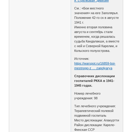
я_стрелковая_дивизия
См.: «Бои местного
значения» на юге Заполярья.
Положение 42-го ск в августе
1941 г.
Именно вторая половина
августа и сентябрь стали
временем, когда решалась
судьба Кандалакши, а вместе
с ней и Северной Карелии, и
Кольского полуострова.
Источник:
https://warspot.ru/16859-boi-
mestnogo-z … zapolyarya
Справочник дислокации
госпиталей РККА в 1941-
1945 годах.
Номер лечебного
учреждения: 98
Тип лечебного учреждения:
Терапевтический полевой
подвижной госпиталь
Место дислокации: Алакуртти
Район дислокации: Карело-
Финская ССР