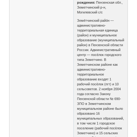
рождения:
Пензенская обл.,
Земетчинский р-н,
Могилевский с/с
Земе́тчинский райо́н —
административно-
территориальная единица
(район) и муниципальное
образование (муниципальный
район) в Пензенской области
России. Административный
центр — посёлок городского
типа Земетчино. В
Земетчинском районе как
административно-
территориальное
образование входят 1
рабочий посёлок (пгт) и 10
сельсоветов. 2 ноября 2004
года согласно Закону
Пензенской области № 690-
ЗПО в Земетчинском
муниципальном районе было
образовано 16
муниципальных образований,
в том числе 1 городское
поселение (рабочий посёлок
Земетчино) и 15 сельских