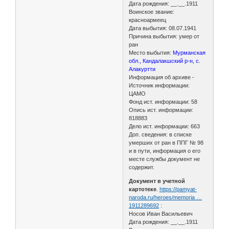
Дата рождения: __.__.1911
Воинское звание:
красноармеец
Дата выбытия: 08.07.1941
Причина выбытия: умер от
ран
Место выбытия:
Мурманская
обл., Кандалакшский р-н, с.
Алакуртти
Информация об архиве -
Источник информации:
ЦАМО
Фонд ист. информации: 58
Опись ист. информации:
818883
Дело ист. информации: 663
Доп. сведения: в списке
умерших от ран в ППГ № 98
и в пути, информация о его
месте службы документ не
содержит.
Документ в учетной
картотеке
.
https://pamyat-
naroda.ru/heroes/memoria …
1911289692
:
Носов Иван Васильевич
Дата рождения: __.__.1911