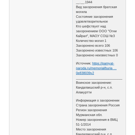
__.__.1944
Вид захоронения братская
могила
Состояние захоронения
удовлетворительное
Кто шефствует над
захоронением ООО "Огни
Кайрал", МАОУ СОШ №3
Количество могил 1
Захоронено всего 106
Захоронено известных 106
Захоронено неизвестных 0
Источник:
https://pamyat-
naroda.ru/memorial/buria …
0e838039v2
________________________________
Воинское захоронение:
Кандалакшский р-н, с.п.
Алакуртти
Информация о захоронении
Страна захоронения Россия
Регион захоронения
Мурманская обл.
Номер захоронения в ВМЦ
51-1/2014
Место захоронения
Кандалакшский р-н, с.п.