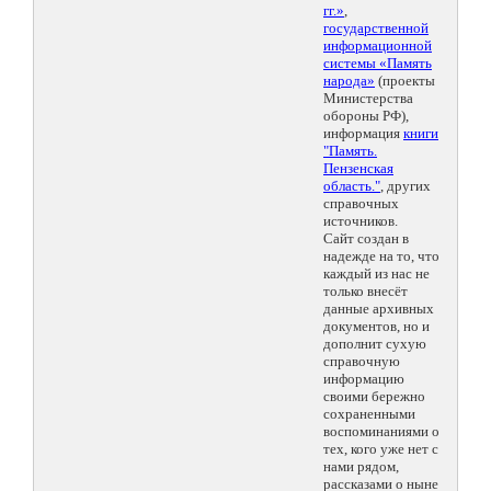
гг.»
,
государственной
информационной
системы «Память
народа»
(проекты
Министерства
обороны РФ),
информация
книги
"Память.
Пензенская
область."
, других
справочных
источников.
Сайт создан в
надежде на то, что
каждый из нас не
только внесёт
данные архивных
документов, но и
дополнит сухую
справочную
информацию
своими бережно
сохраненными
воспоминаниями о
тех, кого уже нет с
нами рядом,
рассказами о ныне