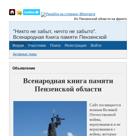
Из Пензенской области на фронты Великой
"Никто не забыт, ничто не забыто".
Всенародная Книга памяти Пензенской
области.
Форум
Участники
Поиск
Регистрация
Войти
Активные темы
Объявление
Всенародная книга памяти
Пензенской области
Сайт посвящается
воинам Великой
Отечественной
войны,
вернувшимся и не
вернувшимся с
войны, которые