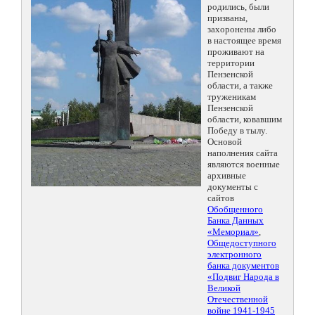
родились, были
призваны,
захоронены либо
в настоящее время
проживают на
территории
Пензенской
области, а также
труженикам
Пензенской
области, ковавшим
Победу в тылу.
Основой
наполнения сайта
являются военные
архивные
документы с
сайтов
Обобщенного
Банка Данных
«Мемориал»
,
Общедоступного
электронного
банка документов
«Подвиг Народа в
Великой
Отечественной
войне 1941-1945