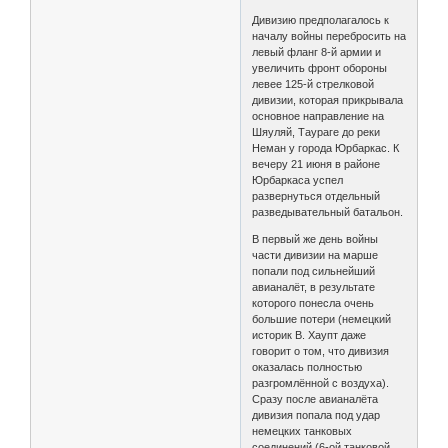
Дивизию предполагалось к
началу войны перебросить на
левый фланг 8-й армии и
увеличить фронт обороны
левее 125-й стрелковой
дивизии, которая прикрывала
основное направление на
Шяуляй, Таураге до реки
Неман у города Юрбаркас. К
вечеру 21 июня в районе
Юрбаркаса успел
развернуться отдельный
разведывательный батальон.
В первый же день войны
части дивизии на марше
попали под сильнейший
авианалёт, в результате
которого понесла очень
большие потери (немецкий
историк В. Хаупт даже
говорит о том, что дивизия
оказалась полностью
разгромлённой с воздуха).
Сразу после авианалёта
дивизия попала под удар
немецких танковых
соединений (6-ой танковой