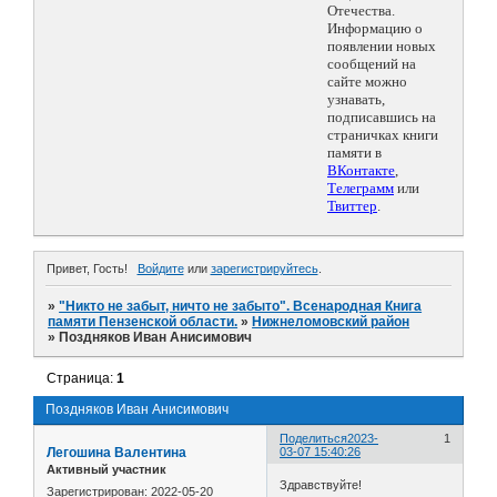
Отечества.
Информацию о
появлении новых
сообщений на
сайте можно
узнавать,
подписавшись на
страничках книги
памяти в
ВКонтакте
,
Телеграмм
или
Твиттер
.
Привет, Гость!
Войдите
или
зарегистрируйтесь
.
»
"Никто не забыт, ничто не забыто". Всенародная Книга
памяти Пензенской области.
»
Нижнеломовский район
»
Поздняков Иван Анисимович
Страница:
1
Поздняков Иван Анисимович
Поделиться
2023-
1
Легошина Валентина
03-07 15:40:26
Активный участник
Здравствуйте!
Зарегистрирован
: 2022-05-20