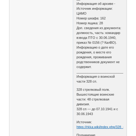
Информация об архиве -
Источник информации:
ЦАМО
Номер шкафа: 162
Номер ящика: 28
Доп. сведения из документа:
должность, часть: командир
взвода ПТО с 30.06.1940,
приказ № 0156 (? КалВО).
Информацию о дате его
рождения, о месте его
рождения, проживания
родственников документ не
содержит.
________________________________
Информация о воинской
части 328 сп.
328 стрелковый полк.
Вышестоящие воинские
части: 48 стрелковая
дивизия.
328 сп — до 07.10.1941 и с
30.06.1943
Источник:
https://rkka.wiki/index.php/328_стрелк
Подчинение