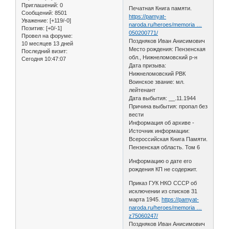
Приглашений:
0
Печатная Книга памяти.
Сообщений:
8501
https://pamyat-
Уважение:
[+119/-0]
naroda.ru/heroes/memoria …
Позитив:
[+0/-1]
050200771/
Провел на форуме:
Поздняков Иван Анисимович
10 месяцев 13 дней
Место рождения: Пензенская
Последний визит:
обл., Нижнеломовский р-н
Сегодня 10:47:07
Дата призыва:
Нижнеломовский РВК
Воинское звание: мл.
лейтенант
Дата выбытия: __.11.1944
Причина выбытия: пропал без
вести
Информация об архиве -
Источник информации:
Всероссийская Книга Памяти.
Пензенская область. Том 6
Информацию о дате его
рождения КП не содержит.
Приказ ГУК НКО СССР об
исключении из списков 31
марта 1945.
https://pamyat-
naroda.ru/heroes/memoria …
z75060247/
Поздняков Иван Анисимович