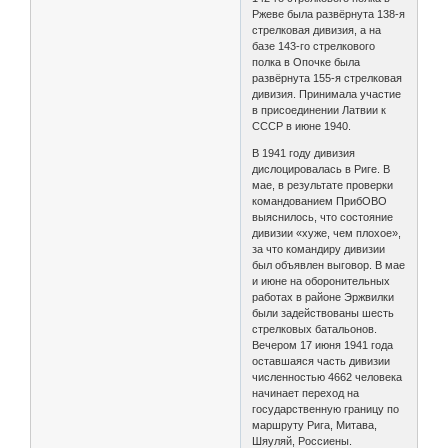
Ржеве была развёрнута 138-я
стрелковая дивизия, а на
базе 143-го стрелкового
полка в Опочке была
развёрнута 155-я стрелковая
дивизия. Принимала участие
в присоединении Латвии к
СССР в июне 1940.
В 1941 году дивизия
дислоцировалась в Риге. В
мае, в результате проверки
командованием ПрибОВО
выяснилось, что состояние
дивизии «хуже, чем плохое»,
за что командиру дивизии
был объявлен выговор. В мае
и июне на оборонительных
работах в районе Эржвилки
были задействованы шесть
стрелковых батальонов.
Вечером 17 июня 1941 года
оставшаяся часть дивизии
численностью 4662 человека
начинает переход на
государственную границу по
маршруту Рига, Митава,
Шяуляй, Россиены.