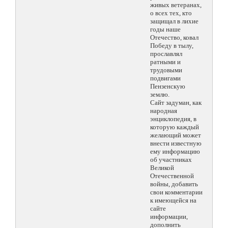
живых ветеранах,
о всех тех, кто
защищал в лихие
годы наше
Отечество, ковал
Победу в тылу,
прославлял
ратными и
трудовыми
подвигами
Пензенскую
землю.
Сайт задуман, как
народная
энциклопедия, в
которую каждый
желающий может
внести известную
ему информацию
об участниках
Великой
Отечественной
войны, добавить
свои комментарии
к имеющейся на
сайте
информации,
дополнить