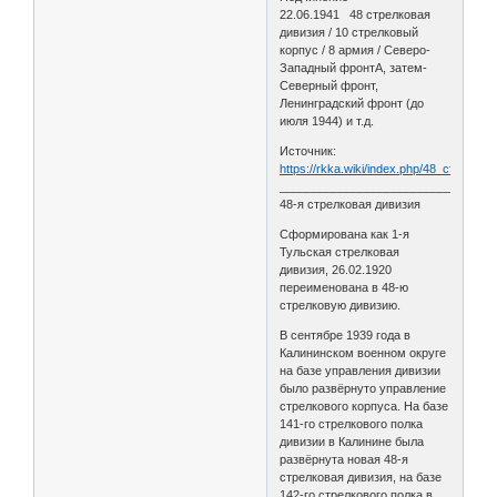
22.06.1941 48 стрелковая
дивизия / 10 стрелковый
корпус / 8 армия / Северо-
Западный фронтА, затем-
Северный фронт,
Ленинградский фронт (до
июля 1944) и т.д.
Источник:
https://rkka.wiki/index.php/48_стрелко
________________________________
48-я стрелковая дивизия
Сформирована как 1-я
Тульская стрелковая
дивизия, 26.02.1920
переименована в 48-ю
стрелковую дивизию.
В сентябре 1939 года в
Калининском военном округе
на базе управления дивизии
было развёрнуто управление
стрелкового корпуса. На базе
141-го стрелкового полка
дивизии в Калинине была
развёрнута новая 48-я
стрелковая дивизия, на базе
142-го стрелкового полка в