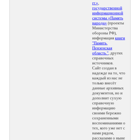
гг.»
,
государственной
информационной
системы «Память
народа»
(проекты
Министерства
обороны РФ),
информация
книги
"Память.
Пензенская
область."
, других
справочных
источников.
Сайт создан в
надежде на то, что
каждый из нас не
только внесёт
данные архивных
документов, но и
дополнит сухую
справочную
информацию
своими бережно
сохраненными
воспоминаниями о
тех, кого уже нет с
нами рядом,
рассказами о ныне