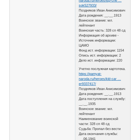
naroda.ru/heroes/isp-che …
sok527933/
Поздняков Иван Анисимович
Дата рождения: __.__.1913
Воинское звание: мл.
лейтенант
Воинская часть: 328 сп 48 сд
Информация об архиве -
Источник информации:
ЦАМО
Фонд ист. информации: 1154
Опись ист. информации: 2
Дело ист. информации: 220
Учетно послужная картотека.
https://pamyat-
naroda.ru/heroes/kld-car …
er9337417/
Поздняков Иван Анисимович
Дата рождения: __.__.1913
Дата поступления на службу:
__.__.1935
Воинское звание: мл.
лейтенант
Наименование воинской
части: 328 сп 48 сд
Судьба: Пропал без вести
Дата окончания службы:
__.06.1941