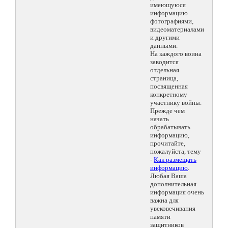
имеющуюся
информацию
фотографиями,
видеоматериалами
и другими
данными.
На каждого воина
заводится
отдельная
страница,
посвященная
конкретному
участнику войны.
Прежде чем
начать
обрабатывать
информацию,
прочитайте,
пожалуйста, тему
-
Как размещать
информацию
.
Любая Ваша
дополнительная
информация очень
важна для
увековечивания
памяти
защитников