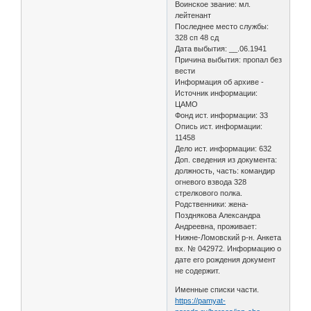
Воинское звание: мл.
лейтенант
Последнее место службы:
328 сп 48 сд
Дата выбытия: __.06.1941
Причина выбытия: пропал без
вести
Информация об архиве -
Источник информации:
ЦАМО
Фонд ист. информации: 33
Опись ист. информации:
11458
Дело ист. информации: 632
Доп. сведения из документа:
должность, часть: командир
огневого взвода 328
стрелкового полка.
Родственники: жена-
Позднякова Александра
Андреевна, проживает:
Нижне-Ломовский р-н. Анкета
вх. № 042972. Информацию о
дате его рождения документ
не содержит.
Именные списки части.
https://pamyat-