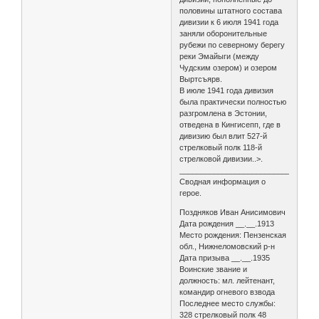
половины штатного состава
дивизии к 6 июля 1941 года
заняли оборонительные
рубежи по северному берегу
реки Эмайыги (между
Чудским озером) и озером
Выртсъярв.
В июле 1941 года дивизия
была практически полностью
разгромлена в Эстонии,
отведена в Кингисепп, где в
дивизию был влит 527-й
стрелковый полк 118-й
стрелковой дивизии..>.
________________________________
Сводная информация о
герое.
Поздняков Иван Анисимович
Дата рождения __.__.1913
Место рождения: Пензенская
обл., Нижнеломовский р-н
Дата призыва __.__.1935
Воинские звание и
должность: мл. лейтенант,
командир огневого взвода
Последнее место службы:
328 стрелковый полк 48