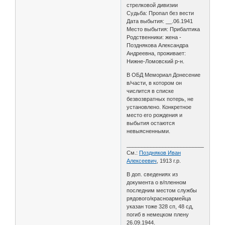
стрелковой дивизии
Судьба: Пропал без вести
Дата выбытия: __.06.1941
Место выбытия: Прибалтика
Родственники: жена -
Позднякова Александра
Андреевна, проживает:
Нижне-Ломовский р-н.
В ОБД Мемориал Донесение
в/части, в котором он
числится в списке
безвозвратных потерь, не
установлено. Конкретное
место его рождения и
выбытия остаются
невыясненными.
________________________________
См.:
Поздняков Иван
Алексеевич
, 1913 г.р.
В доп. сведениях из
документа о в/пленном
последним местом службы
рядового/красноармейца
указан тоже 328 сп, 48 сд,
погиб в немецком плену
26.09.1944.