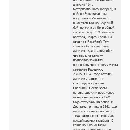
дивизии 41-го
моторизованного корпуса[) в
районе Эржвилкаса на
подступах к Расейняй, и,
выдержав только недолгий
бой, потеряв в нём в общей
сложности до 70 % личного
состава, неорганизованно
отошла к Расейняй. Тем
самым обескровленная
дивизия сдала Расейняй и
что немаловажно —
позволила захватить
переправы через реку Дубиса
севернее Расейняя.
23 июня 1941 года остатки
дивизии участвуют в
контрударе в районе
Расейняй. После этого
остатки дивизии весь конец
июня и начало июля 1941
года отступали на север, к
Даугаве. На 4 июля 1941 года
дивизия насчитывала всего
1100 активных штыков и 35
орудий разных калибров. В
конце концов, остатки
дивизии, пополненные до