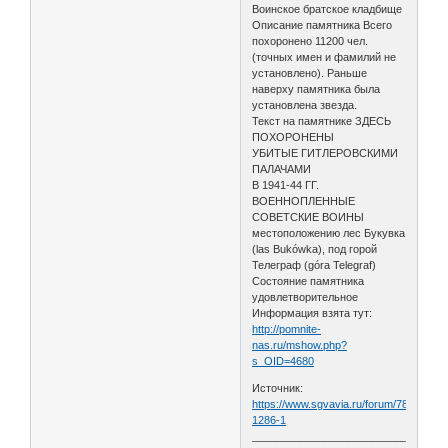
Воинское братское кладбище
Описание памятника Всего
похоронено 11200 чел.
(точных имен и фамилий не
установлено). Раньше
наверху памятника была
установлена звезда.
Текст на памятнике ЗДЕСЬ
ПОХОРОНЕНЫ
УБИТЫЕ ГИТЛЕРОВСКИМИ
ПАЛАЧАМИ
В 1941-44 ГГ.
ВОЕННОПЛЕННЫЕ
СОВЕТСКИЕ ВОИНЫ
местоположению лес Букувка
(las Bukówka), под горой
Телеграф (góra Telegraf)
Состояние памятника
удовлетворительное
Информация взята тут:
http://pomnite-
nas.ru/mshow.php?
s_OID=4680
Источник:
https://www.sgvavia.ru/forum/78-
1286-1
________________________________