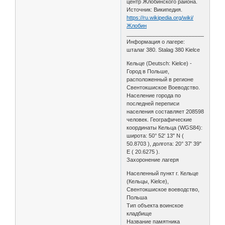
центр Жлобинского района.
Источник: Википедия.
https://ru.wikipedia.org/wiki/
Жлобин
________________________________
Информация о лагере:
шталаг 380. Stalag 380 Kielce
Кельце (Deutsch: Kielce) -
Город в Польше,
расположенный в регионе
Свентокшиское Воеводство.
Население города по
последней переписи
населения составляет 208598
человек. Географические
координаты Кельца (WGS84):
широта: 50° 52' 13" N (
50.8703 ), долгота: 20° 37' 39"
Е ( 20.6275 ).
Захоронение лагеря
Населенный пункт г. Кельце
(Кельцы, Kielce),
Свентокшиское воеводство,
Польша
Тип объекта воинское
кладбище
Название памятника