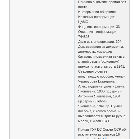
Причина выбытия: пропал без
вести
Информация об архиве -
Источник информации:
ЦАМО
Фонд ист. информации: 33
Опись ист. информации:
744825
Дело ист. информации: 104
Доп. сведения из документа:
должность: командир
батареи, письменная связь с
главой семьи (офицером)
прекратилась с августа 1941.
Сведения о семье,
получающую пособие: жена -
Черноусова Екатерина
Александровна; дочь - Елена
Яковлевна, 1930 г.р.; дочь -
Антонина Яковлевна, 1934
г.р.; дочь - Любовь
Яковлевна, 1941 г.р. Сумма
пособия, с какого времени
выплачивается: триста руб. в
месяц, с июля 1941.
Приказ ГУК ВС Союза ССР об
исключении из списков 16