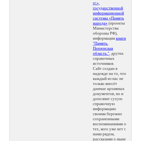
гг.»
,
государственной
информационной
системы «Память
народа»
(проекты
Министерства
обороны РФ),
информация
книги
"Память.
Пензенская
область."
, других
справочных
источников.
Сайт создан в
надежде на то, что
каждый из нас не
только внесёт
данные архивных
документов, но и
дополнит сухую
справочную
информацию
своими бережно
сохраненными
воспоминаниями о
тех, кого уже нет с
нами рядом,
рассказами о ныне