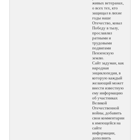
живых ветеранах,
о всех тех, кто
защищал в лихие
годы наше
Отечество, ковал
Победу в тылу,
прославлял
ратными и
трудовыми
подвигами
Пензенскую
землю.
Сайт задуман, как
народная
энциклопедия, в
которую каждый
желающий может
внести известную
ему информацию
об участниках
Великой
Отечественной
войны, добавить
свои комментарии
к имеющейся на
сайте
информации,
дополнить