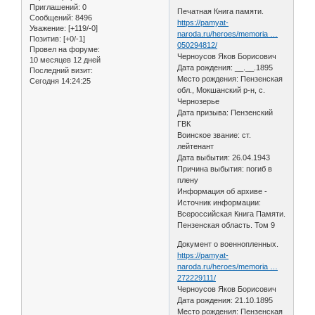
Приглашений:
0
Печатная Книга памяти.
Сообщений:
8496
https://pamyat-
Уважение:
[+119/-0]
naroda.ru/heroes/memoria …
Позитив:
[+0/-1]
050294812/
Провел на форуме:
Черноусов Яков Борисович
10 месяцев 12 дней
Дата рождения: __.__.1895
Последний визит:
Место рождения: Пензенская
Сегодня 14:24:25
обл., Мокшанский р-н, с.
Чернозерье
Дата призыва: Пензенский
ГВК
Воинское звание: ст.
лейтенант
Дата выбытия: 26.04.1943
Причина выбытия: погиб в
плену
Информация об архиве -
Источник информации:
Всероссийская Книга Памяти.
Пензенская область. Том 9
Документ о военнопленных.
https://pamyat-
naroda.ru/heroes/memoria …
272229111/
Черноусов Яков Борисович
Дата рождения: 21.10.1895
Место рождения: Пензенская