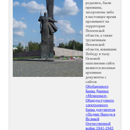
родились, были
призваны,
захоронены либо
в настоящее время
проживают на
территории
Пензенской
области, а также
труженикам
Пензенской
области, ковавшим
Победу в тылу.
Основой
наполнения сайта
являются военные
архивные
документы с
сайтов
Обобщенного
Банка Данных
«Мемориал»
,
Общедоступного
электронного
банка документов
«Подвиг Народа в
Великой
Отечественной
войне 1941-1945