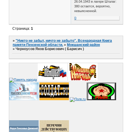
26.04.1943 в лагере Шталаг:
380 остается, вероятно,
невыясненной.
0
Страница:
1
»
"Никто не забыт, ничто не забыто". Всенародная Книга
памяти Пензенской области.
»
Мокшанский район
»
Черноусов Яков Борисович ( Барисич )