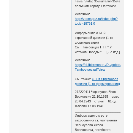
Тема: Stalag 359/шталаг-359 в
польском городе Ostrowiec
Источник:
http://voenspez.ru/index.php?
topic=18761.0
________________________________
Информацию о 61-й
стрелковой дивизии (1-го
формирования)
См.: Тамбовцев Г. П. " У
истоков Победы ".— [2-е изд.]
Источник:
https://dl.liblermont.ru/DL/pobeda
Tambovtsev.pdf/view
________________________________
См. также:
>61-я стрелковая
дивизия (1-го формирования)
272229111 Черноусов Яков
Борисович 21.10.1895 умер
26.04.1943 ст.л-нт 61 сд
Жлобин 17.08.1941
________________________________
Информация о месте
захоронения ст. лейтенанта
Черноусова Якова
Борисовича, погибшего