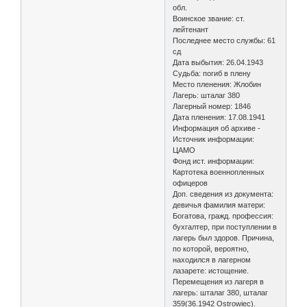
обл.
Воинское звание: ст.
лейтенант
Последнее место службы: 61
сд
Дата выбытия: 26.04.1943
Судьба: погиб в плену
Место пленения: Жлобин
Лагерь: шталаг 380
Лагерный номер: 1846
Дата пленения: 17.08.1941
Информация об архиве -
Источник информации:
ЦАМО
Фонд ист. информации:
Картотека военнопленных
офицеров
Доп. сведения из документа:
девичья фамилия матери:
Богатова, гражд. профессия:
бухгалтер, при поступлении в
лагерь был здоров. Причина,
по которой, вероятно,
находился в лагерном
лазарете: истощение.
Перемещения из лагеря в
лагерь: шталаг 380, шталаг
359(36.1942 Ostrowiec).