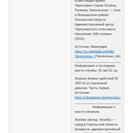
В настоящее время
Чернозерье (также Поляны,
Полянки, Никольское) — село
в Мокшанском районе
Пензенской области.
Административный центр
Чернозерского сельсовета.
Население: 849 человек
(2010).
Источник: Википедия.
https://ru.wikipedia.org/wiki/
Чернозерье_
(Пензенская_область)
________________________________
Информация о последнем
месте службы: 55 лап 61 сд
Журнал боевых действий 55
ЛАП 61-й стрелковой
дивизии. Часть первая.
Источник:
https://zihuatanexo.livejournal.com/2632
________________________________
Информация о
месте пленения.
Жло́бин (белор. Жлобін) —
город в Гомельской области
Беларуси, административный