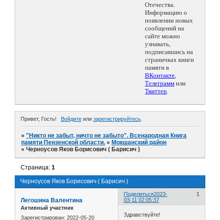
Отечества.
Информацию о
появлении новых
сообщений на
сайте можно
узнавать,
подписавшись на
страничках книги
памяти в
ВКонтакте
,
Телеграмм
или
Твиттер
.
Привет, Гость!
Войдите
или
зарегистрируйтесь
.
»
"Никто не забыт, ничто не забыто". Всенародная Книга
памяти Пензенской области.
»
Мокшанский район
»
Черноусов Яков Борисович ( Барисич )
Страница:
1
Черноусов Яков Борисович ( Барисич )
Поделиться
2023-
1
Легошина Валентина
03-11 02:05:37
Активный участник
Здравствуйте!
Зарегистрирован
: 2022-05-20