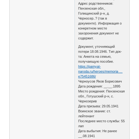
Адрес родственников:
Пензенская обл.,
Голищинский р-н, д.
Черносер..? (так в
документе). Информация о
конкретном месте
захоронения документ не
содержит.
Документ, уточняющий
потери 18.08.1946. Тип док-
та: Анкета на семью,
получающую пособие.
https://pamyat-
naroda.ru/heroes/memoria …
e75451686/
Черноусов Яков Борисович
Дата рождения: __.__.1895
Место рождения: Пензенская
обл., Готушский р-н, с.
Чернозерив
Дата призыва: 29.05.1941
Воинское звание: ст.
лейтенант
Последнее место службы: 55
лап
Дата выбытия: Не ранее
__.08.1941