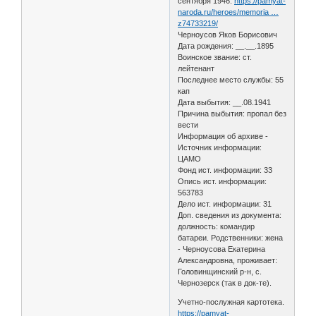
сентября 1946.
https://pamyat-
naroda.ru/heroes/memoria …
z74733219/
Черноусов Яков Борисович
Дата рождения: __.__.1895
Воинское звание: ст.
лейтенант
Последнее место службы: 55
кап
Дата выбытия: __.08.1941
Причина выбытия: пропал без
вести
Информация об архиве -
Источник информации:
ЦАМО
Фонд ист. информации: 33
Опись ист. информации:
563783
Дело ист. информации: 31
Доп. сведения из документа:
должность: командир
батареи. Родственники: жена
- Черноусова Екатерина
Александровна, проживает:
Головинщинский р-н, с.
Чернозерск (так в док-те).
Учетно-послужная картотека.
https://pamyat-