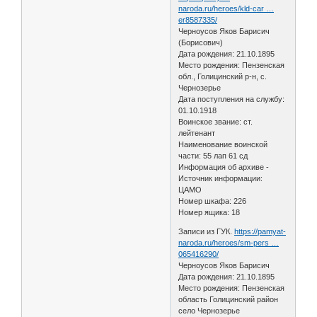
naroda.ru/heroes/kld-car …
er8587335/
Черноусов Яков Барисич
(Борисович)
Дата рождения: 21.10.1895
Место рождения: Пензенская
обл., Голицинский р-н, с.
Чернозерье
Дата поступления на службу:
01.10.1918
Воинское звание: ст.
лейтенант
Наименование воинской
части: 55 лап 61 сд
Информация об архиве -
Источник информации:
ЦАМО
Номер шкафа: 226
Номер ящика: 18
Записи из ГУК.
https://pamyat-
naroda.ru/heroes/sm-pers …
065416290/
Черноусов Яков Барисич
Дата рождения: 21.10.1895
Место рождения: Пензенская
область Голицинский район
село Чернозерье