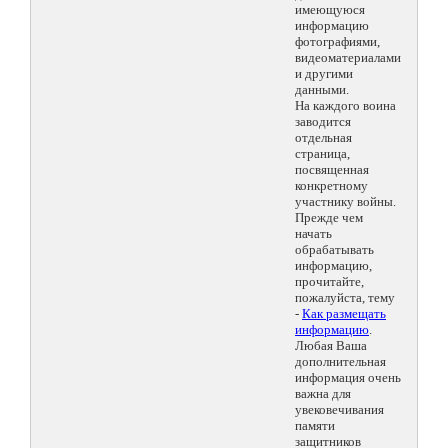
имеющуюся
информацию
фотографиями,
видеоматериалами
и другими
данными.
На каждого воина
заводится
отдельная
страница,
посвященная
конкретному
участнику войны.
Прежде чем
начать
обрабатывать
информацию,
прочитайте,
пожалуйста, тему
-
Как размещать
информацию
.
Любая Ваша
дополнительная
информация очень
важна для
увековечивания
памяти
защитников