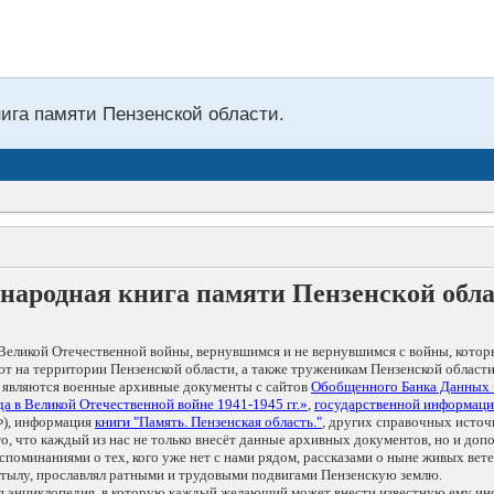
нига памяти Пензенской области.
народная книга памяти Пензенской обл
Великой Отечественной войны, вернувшимся и не вернувшимся с войны, котор
т на территории Пензенской области, а также труженикам Пензенской области
 являются военные архивные документы с сайтов
Обобщенного Банка Данных
а в Великой Отечественной войне 1941-1945 гг.»
,
государственной информаци
), информация
книги "Память. Пензенская область."
, других справочных источ
 то, что каждый из нас не только внесёт данные архивных документов, но и 
оминаниями о тех, кого уже нет с нами рядом, рассказами о ныне живых ветер
в тылу, прославлял ратными и трудовыми подвигами Пензенскую землю.
ая энциклопедия, в которую каждый желающий может внести известную ему и