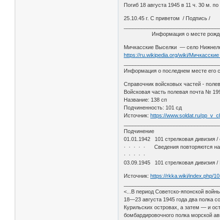
Погиб 18 августа 1945 в 11 ч. 30 м. 
25.10.45 г. С приветом / Подпись /
________________________________
Информация о месте рожде
Мичкасские Выселки — село Нижнелом
https://ru.wikipedia.org/wiki/Мичкасск
________________________________
Информация о последнем месте его с
Справочник войсковых частей - полев
Войсковая часть полевая почта № 19
Название: 138 сп
Подчиненность: 101 сд
Источник:
https://www.soldat.ru/pp_v_c
________________________________
Подчинение
01.01.1942 101 стрелковая дивизия /
· · · · · Сведения повторяются на
· · · · ·
03.09.1945 101 стрелковая дивизия 
Источник:
https://rkka.wiki/index.php
________________________________
<...В период Советско-японской войн
18—23 августа 1945 года два полка 
Курильских островах, а затем — и о
бомбардировочного полка морской ави