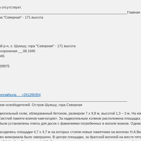
 отсутствует.
___________________________________________________________________Главная с
ра "Северная" - 171 высота
.
 р-н, о. Шумшу, гора "Северная" - 171 высота
ахоронения __.08.1945
945
 09975
morial/buria … =261280354
____________________________________________________________________
нов-освободителей. Остров Шумшу, гора Северная
могильный холм, облицованный бетоном, размером 7 х 9,8 м, высотой 1,3 – 3 м. На ю
«Светлой памяти воинов-камчатцев». За надмогильным холмом расположена площадка 8
 были установлены плиты для досок с фамилиями погребенных в могиле воинов. Однак
аходились площадки 4,7 х 4,7 м на которых стояли новые памятники на могилах Н.А.
тво мемориала было завершено. В центре площадки, за братской могилой на месте пят