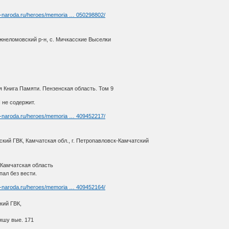
t-naroda.ru/heroes/memoria … 050298802/
жнеломовский р-н, с. Мичкасские Выселки
 Книга Памяти. Пензенская область. Том 9
не содержит.
t-naroda.ru/heroes/memoria … 409452217/
кий ГВК, Камчатская обл., г. Петропавловск-Камчатский
 Камчатская область
пал без вести.
t-naroda.ru/heroes/memoria … 409452164/
кий ГВК,
мшу вые. 171