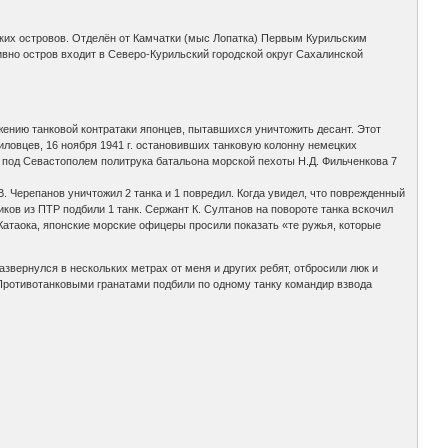
ких островов. Отделён от Камчатки (мыс Лопатка) Первым Курильским
вно остров входит в Северо-Курильский городской округ Сахалинской
жению танковой контратаки японцев, пытавшихся уничтожить десант. Этот
иловцев, 16 ноября 1941 г. остановивших танковую колонну немецких
 под Севастополем политрука батальона морской пехоты Н.Д. Фильченкова 7
 Черепанов уничтожил 2 танка и 1 повредил. Когда увидел, что поврежденный
ков из ПТР подбили 1 танк. Сержант К. Султанов на повороте танка вскочил
 Катаока, японские морские офицеры просили показать «те ружья, которые
азвернулся в нескольких метрах от меня и других ребят, отбросили люк и
. Противотанковыми гранатами подбили по одному танку командир взвода