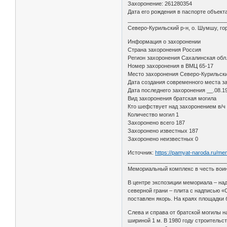
Захоронение: 261280354
Дата его рождения в паспорте объекта
_________________________________
Северо-Курильский р-н, о. Шумшу, го
Информация о захоронении
Страна захоронения Россия
Регион захоронения Сахалинская обл
Номер захоронения в ВМЦ 65-17
Место захоронения Северо-Курильский
Дата создания современного места з
Дата последнего захоронения __.08.1
Вид захоронения братская могила
Кто шефствует над захоронением в/ч
Количество могил 1
Захоронено всего 187
Захоронено известных 187
Захоронено неизвестных 0
Источник:
https://pamyat-naroda.ru/me
________________________________
Мемориальный комплекс в честь вои
В центре экспозиции мемориала – над
северной грани – плита с надписью 
поставлен якорь. На краях площадки
Слева и справа от братской могилы н
шириной 1 м. В 1980 году строительс