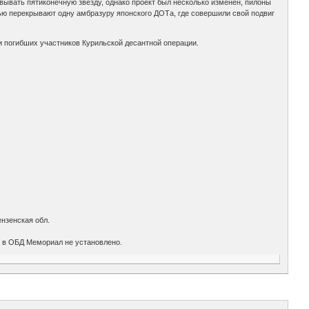
вывать пятиконечную звезду, однако проект был несколько изменен, пилоны
стью перекрывают одну амбразуру японского ДОТа, где совершили свой подвиг
 погибших участников Курильской десантной операции.
нзенская обл.
я в ОБД Мемориал не установлено.