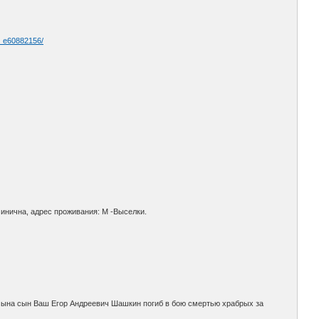
… e60882156/
минична, адрес проживания: М -Выселки.
 сына сын Ваш Егор Андреевич Шашкин погиб в бою смертью храбрых за