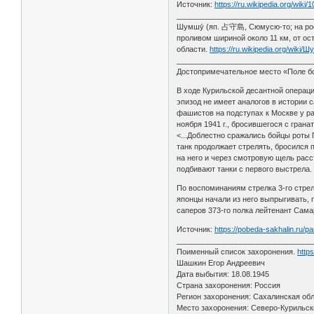
Источник:
https://ru.wikipedia.org/wik
________________________________
Шумшу́ (яп. 占守島, Сюмусю-то; на рос
проливом шириной около 11 км, от о
области.
https://ru.wikipedia.org/wiki/
________________________________
Достопримечательное место «Поле бо
В ходе Курильской десантной операци
эпизод не имеет аналогов в истории 
фашистов на подступах к Москве у р
ноября 1941 г., бросившегося с грана
<...Доблестно сражались бойцы роты 
танк продолжает стрелять, бросился 
на него и через смотровую щель расс
подбивают танки с первого выстрела.
По воспоминаниям стрелка 3-го стрелк
японцы начали из него выпрыгивать, 
саперов 373-го полка лейтенант Сама
Источник:
https://pobeda-sakhalin.ru/
________________________________
Поименный список захоронения.
http
Шашкин Егор Андреевич
Дата выбытия: 18.08.1945
Страна захоронения: Россия
Регион захоронения: Сахалинская обл
Место захоронения: Северо-Курильски