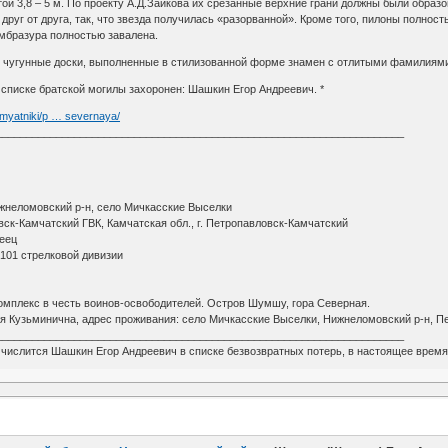
й 3,8 – 5 м. По проекту А.Д.Зайкова их срезанные верхние грани должны были образо
друг от друга, так, что звезда получилась «разорванной». Кроме того, пилоны полно
амбразура полностью завалена.
 чугунные доски, выполненные в стилизованной форме знамен с отлитыми фамилиями
 списке братской могилы захоронен: Шашкин Егор Андреевич. *
amyatniki/p … severnaya/
____________________________________________________________________
ижнеломовский р-н, село Мичкасские Выселки
вск-Камчатский ГВК, Камчатская обл., г. Петропавловск-Камчатский
меец
 101 стрелковой дивизии
мплекс в честь воинов-освободителей. Остров Шумшу, гора Северная.
я Кузьминична, адрес проживания: село Мичкасские Выселки, Нижнеломовский р-н, Пе
____________________________________________________________________
м числится Шашкин Егор Андреевич в списке безвозвратных потерь, в настоящее врем