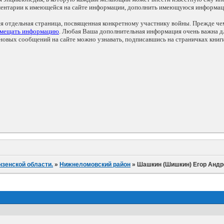
мментарии к имеющейся на сайте информации, дополнить имеющуюся информа
ся отдельная страница, посвященная конкретному участнику войны. Прежде ч
змещать информацию
. Любая Ваша дополнительная информация очень важна дл
овых сообщений на сайте можно узнавать, подписавшись на страничках книг
нзенской области.
»
Нижнеломовский район
»
Шашкин (Шишкин) Егор Андр