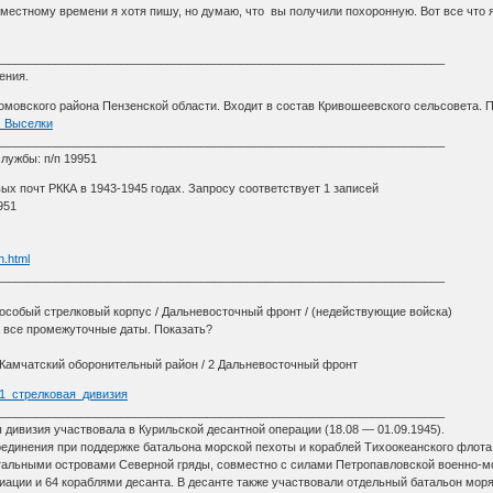
по местному времени я хотя пишу, но думаю, что вы получили похоронную. Вот все что
____________________________________________________________________
ния.
овского района Пензенской области. Входит в состав Кривошеевского сельсовета. Пр
ие_Выселки
____________________________________________________________________
лужбы: п/п 19951
ых почт РККА в 1943-1945 годах. Запросу соответствует 1 записей
951
h.html
____________________________________________________________________
 особый стрелковый корпус / Дальневосточный фронт / (недействующие войска)
 все промежуточные даты. Показать?
/ Камчатский оборонительный район / 2 Дальневосточный фронт
/101_стрелковая_дивизия
____________________________________________________________________
ы дивизия участвовала в Курильской десантной операции (18.08 — 01.09.1945).
соединения при поддержке батальона морской пехоты и кораблей Тихоокеанского фло
стальными островами Северной гряды, совместно с силами Петропавловской военно-мо
ации и 64 кораблями десанта. В десанте также участвовали отдельный батальон моря