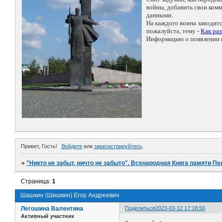
войны, добавить свои ко
данными.
На каждого воина заводит
пожалуйста, тему -
Как ра
Информацию о появлении н
Привет, Гость!
Войдите
или
зарегистрируйтесь
.
»
"Никто не забыт, ничто не забыто". Всенародная Книга памяти Пе
Страница:
1
Шашкин (Шишкин) Егор Андреевич
Легошина Валентина
Поделиться
2023-03-12 17:18:50
Активный участник