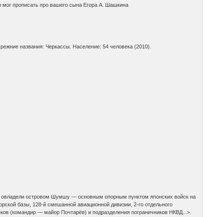
 я мог прописать про вашего сына Егора А. Шашкина
ежние названия: Черкассы. Население: 54 человека (2010).
та овладели островом Шумшу — основным опорным пунктом японских войск на
рской базы, 128-й смешанной авиационной дивизии, 2-го отдельного
ков (командир — майор Почтарёв) и подразделения пограничников НКВД...>.