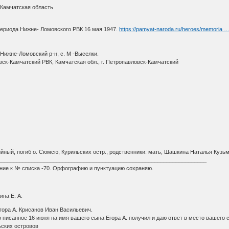
 Камчатская область
периода Нижне- Ломовского РВК 16 мая 1947.
https://pamyat-naroda.ru/heroes/memoria 
Нижне-Ломовский р-н, с. М -Выселки.
вск-Камчатский РВК, Камчатская обл., г. Петропавловск-Камчатский
ийный, погиб о. Сюмсю, Курильских остр., родственники: мать, Шашкина Наталья Кузь
____________________________________________________________________
жение к № списка -70. Орфографию и пунктуацию сохраняю.
а Е. А.
гора А. Крисанов Иван Васильевич.
 писанное 16 июня на имя вашего сына Егора А. получил и даю ответ в место вашего
ьских островов