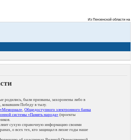
Из Пензенской области на фронты В
асти
ые родились, были призваны, захоронены либо в
, ковавшим Победу в тылу.
 «Мемориал»
,
Общедоступного электронного банка
онной системы «Память народа»
(проекты
ников.
дополнит сухую справочную информацию своими
анах, о всех тех, кто защищал в лихие годы наше
нформацию об участниках Великой Отечественной