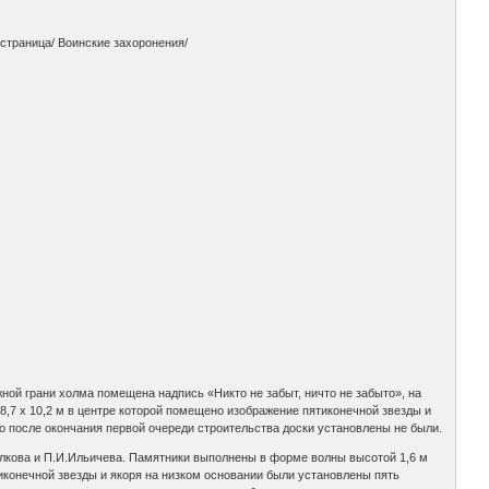
траница/ Воинские захоронения/
жной грани холма помещена надпись «Никто не забыт, ничто не забыто», на
,7 х 10,2 м в центре которой помещено изображение пятиконечной звезды и
о после окончания первой очереди строительства доски установлены не были.
Вилкова и П.И.Ильичева. Памятники выполнены в форме волны высотой 1,6 м
иконечной звезды и якоря на низком основании были установлены пять