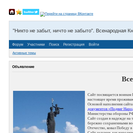
"Никто не забыт, ничто не забыто". Всенародная К
Форум
Участники
Поиск
Регистрация
Войти
Активные темы
Объявление
Все
Сайт посвящается воинам 
настоящее время проживаю
Основой наполнения сайта
документов «Подвиг Народ
Министерства обороны РФ
Сайт создан в надежде на
бережно сохраненными восп
Отечество, ковал Победу 
Сайт задуман, как народн