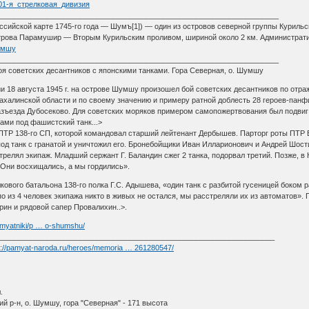
i/101-я_стрелковая_дивизия
____________________________________________________________________
сийской карте 1745-го года — Шумъ[1]) — один из островов северной группы Курильс
строва Парамушир — Вторым Курильским проливом, шириной около 2 км. Администрати
Шумшу
____________________________________________________________________
я советских десантников с японскими танками. Гора Северная, о. Шумшу
и 18 августа 1945 г. на острове Шумшу произошел бой советских десантников по отра
сахалинской области и по своему значению и примеру ратной доблесть 28 героев-панф
азъезда Дубосеково. Для советских моряков примером самопожертвования был подвиг
тами под фашистский танк...>
ПТР 138-го СП, которой командовал старший лейтенант Дербышев. Парторг роты ПТР В.
под танк с гранатой и уничтожил его. Бронебойщики Иван Илларионович и Андрей Шости
трелял экипаж. Младший сержант Г. Баландин сжег 2 танка, подорвал третий. Позже, в
 Они восхищались, а мы гордились».
ового батальона 138-го полка Г.С. Адышева, «один танк с разбитой гусеницей боком р
по из 4 человек экипажа никто в живых не остался, мы расстреляли их из автоматов»
рин и рядовой сапер Провалихин..>.
pamyatniki/p … o-shumshu/
___________________________________________________________________
s://pamyat-naroda.ru/heroes/memoria … 261280547/
.
й р-н, о. Шумшу, гора "Северная" - 171 высота