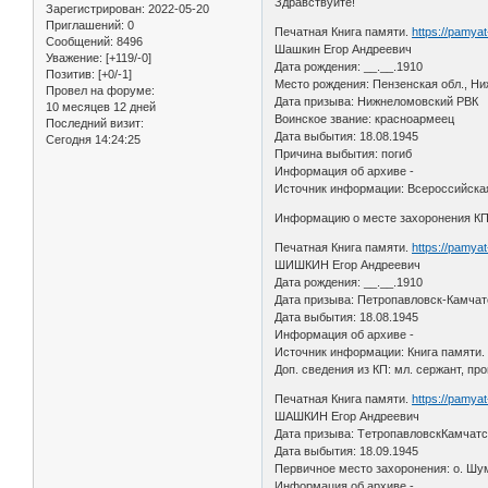
Здравствуйте!
Зарегистрирован
: 2022-05-20
Приглашений:
0
Печатная Книга памяти.
https://pamya
Сообщений:
8496
Шашкин Егор Андреевич
Уважение:
[+119/-0]
Дата рождения: __.__.1910
Позитив:
[+0/-1]
Место рождения: Пензенская обл., Ни
Провел на форуме:
Дата призыва: Нижнеломовский РВК
10 месяцев 12 дней
Воинское звание: красноармеец
Последний визит:
Дата выбытия: 18.08.1945
Сегодня 14:24:25
Причина выбытия: погиб
Информация об архиве -
Источник информации: Всероссийская
Информацию о месте захоронения КП 
Печатная Книга памяти.
https://pamya
ШИШКИН Егор Андреевич
Дата рождения: __.__.1910
Дата призыва: Петропавловск-Камчатс
Дата выбытия: 18.08.1945
Информация об архиве -
Источник информации: Книга памяти.
Доп. сведения из КП: мл. сержант, про
Печатная Книга памяти.
https://pamya
ШАШКИН Егор Андреевич
Дата призыва: TетропавловскКамчатс
Дата выбытия: 18.09.1945
Первичное место захоронения: о. Шу
Информация об архиве -