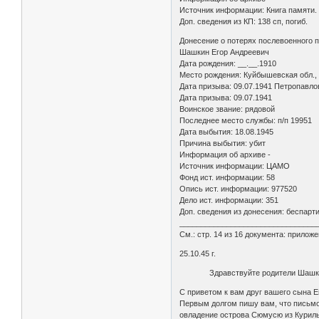
Источник информации: Книга памяти.
Доп. сведения из КП: 138 сп, погиб.
Донесение о потерях послевоенного 
Шашкин Егор Андреевич
Дата рождения: __.__.1910
Место рождения: Куйбышевская обл., 
Дата призыва: 09.07.1941 Петропавло
Дата призыва: 09.07.1941
Воинское звание: рядовой
Последнее место службы: п/п 19951
Дата выбытия: 18.08.1945
Причина выбытия: убит
Информация об архиве -
Источник информации: ЦАМО
Фонд ист. информации: 58
Опись ист. информации: 977520
Дело ист. информации: 351
Доп. сведения из донесения: беспарт
________________________________
См.: стр. 14 из 16 документа: прило
25.10.45 г.
Здравствуйте родители Шашкин
С приветом к вам друг вашего сына Е
Первым долгом пишу вам, что письмо
овладение острова Сюмусю из Курил