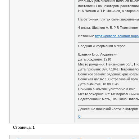
стальных ромбических пилонов высото
поставлены на некотором расстоянии 
Н.А.Вилков и П.И.Ильичев, а вторая 
На бетонных плитах были закреплены
4 плита. Шишкин А. В. ? В Поименном
Источник:
https://pobeda-sakhalin.ru/p
________________________________
Сводная информация о герое.
Шашкин Егор Андреевич
Дата рождения: 1910
Место рождения: Пензенская обл., Н
Дата призыва: 09.07.1941 Петропавло
Воинское звание: рядовой; красноар
Воинская часть: 138 стрелковый полк
Дата выбытия: 18.08.1945
Причина выбытия: убит/погиб в бою
Место захоронения: Мемориальный ко
Родственники: мать, Шашкина Наталь
________________________________
Донесение воинской части, в которо
0
Страница:
1