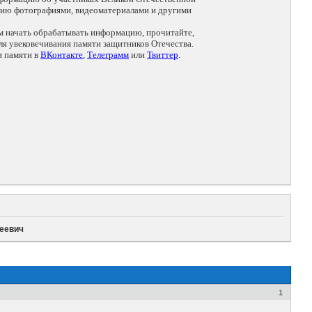
цию фотографиями, видеоматериалами и другими
ем начать обрабатывать информацию, прочитайте,
я увековечивания памяти защитников Отечества.
и памяти в
ВКонтакте
,
Телеграмм
или
Твиттер
.
еевич
1