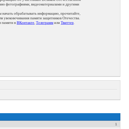
цию фотографиями, видеоматериалами и другими
ем начать обрабатывать информацию, прочитайте,
я увековечивания памяти защитников Отечества.
и памяти в
ВКонтакте
,
Телеграмм
или
Твиттер
.
1