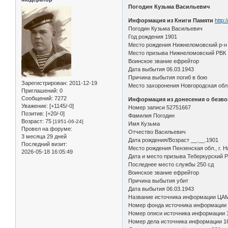
Погодин Кузьма Васильевич
Информация из Книги Памяти
http:
Погодин Кузьма Васильевич
Год рождения 1901
Место рождения Нижнеломовский р-н
Место призыва Нижнеломовский РВК
Воинское звание ефрейтор
Дата выбытия 06.03.1943
Причина выбытия погиб в бою
Зарегистрирован
: 2011-12-19
Место захоронения Новгородская обл
Приглашений:
0
Сообщений:
7272
Информация из донесения о безво
Уважение:
[+1145/-0]
Номер записи 52751667
Позитив:
[+20/-0]
Фамилия Погодин
Возраст:
75
[1951-06-24]
Имя Кузьма
Провел на форуме:
Отчество Васильевич
3 месяца 29 дней
Дата рождения/Возраст __.__.1901
Последний визит:
Место рождения Пензенская обл., г. 
2026-05-18 16:05:49
Дата и место призыва Теберкурский Р
Последнее место службы 250 сд
Воинское звание ефрейтор
Причина выбытия убит
Дата выбытия 06.03.1943
Название источника информации ЦА
Номер фонда источника информации
Номер описи источника информации 
Номер дела источника информации 1