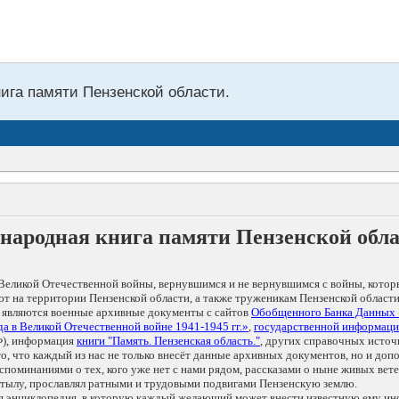
нига памяти Пензенской области.
народная книга памяти Пензенской обл
Великой Отечественной войны, вернувшимся и не вернувшимся с войны, котор
т на территории Пензенской области, а также труженикам Пензенской области
 являются военные архивные документы с сайтов
Обобщенного Банка Данных
а в Великой Отечественной войне 1941-1945 гг.»
,
государственной информаци
), информация
книги "Память. Пензенская область."
, других справочных источ
 то, что каждый из нас не только внесёт данные архивных документов, но и 
оминаниями о тех, кого уже нет с нами рядом, рассказами о ныне живых ветер
в тылу, прославлял ратными и трудовыми подвигами Пензенскую землю.
ая энциклопедия, в которую каждый желающий может внести известную ему и