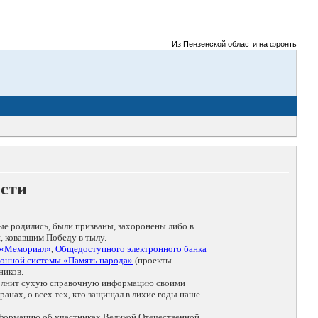
Из Пензенской области на фронты Великой
асти
ые родились, были призваны, захоронены либо в
, ковавшим Победу в тылу.
 «Мемориал»
,
Общедоступного электронного банка
онной системы «Память народа»
(проекты
ников.
дополнит сухую справочную информацию своими
анах, о всех тех, кто защищал в лихие годы наше
нформацию об участниках Великой Отечественной