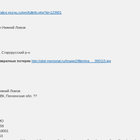
//alice.pnzgu.ru/pm/fullinfo.php?id=123901
 г.Нижний Ломов
. Старорусский р-н
звратных потерях
http://obd-memorial.ru/Image2/filterima … 000115.jpg
Нижний Ломов
ВК, Пензенская обл. ??
МО
 58
18001
63