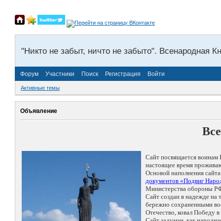
"Никто не забыт, ничто не забыто". Всенародная К
Форум
Участники
Поиск
Регистрация
Войти
Активные темы
Объявление
Все
Сайт посвящается воинам 
настоящее время проживаю
Основой наполнения сайта
документов «Подвиг Народ
Министерства обороны РФ
Сайт создан в надежде на
бережно сохраненными восп
Отечество, ковал Победу 
Сайт задуман, как народн