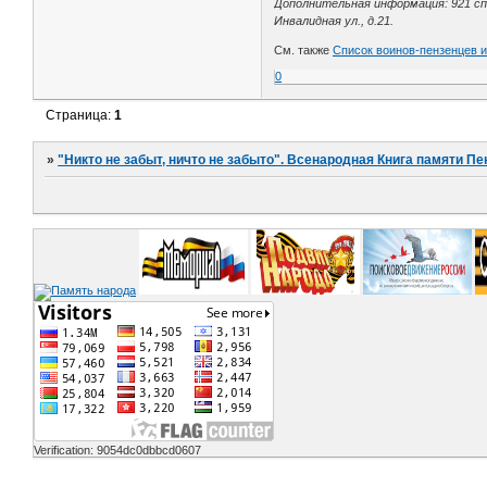
Дополнительная информация: 921 сп;
Инвалидная ул., д.21.
См. также
Список воинов-пензенцев 
0
Страница:
1
»
"Никто не забыт, ничто не забыто". Всенародная Книга памяти Пе
Verification: 9054dc0dbbcd0607