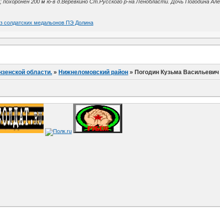
 похоронен 200 м ю-в д.Веревкино Ст.Русского р-на Ленобласти. Дочь Погодина Алек
из солдатских медальонов ПЭ Долина
нзенской области.
»
Нижнеломовский район
»
Погодин Кузьма Васильевич