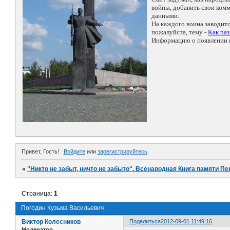
войны, добавить свои ко
данными.
На каждого воина заводит
пожалуйста, тему -
Как ра
Информацию о появлении н
Привет, Гость!
Войдите
или
зарегистрируйтесь
.
»
"Никто не забыт, ничто не забыто". Всенародная Книга памяти Пе
Страница:
1
Погодин Кузьма Васильевич
Виктор Колесников
Поделиться
2012-09-01 11:49:16
Модератор