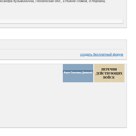
сандра Кузьминична, Пензенская обл., г.Нижне-Ломов, д.Норовка,
создать бесплатный форум