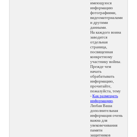
имеющуюся
информацию
фотографиями,
видеоматериалами
и другими
данными.
На каждого воина
заводится
отдельная
страница,
посвященная
конкретному
участнику войны.
Прежде чем
начать
обрабатывать
информацию,
прочитайте,
пожалуйста, тему
-
Как размещать
информацию
.
Любая Ваша
дополнительная
информация очень
важна для
увековечивания
памяти
защитников