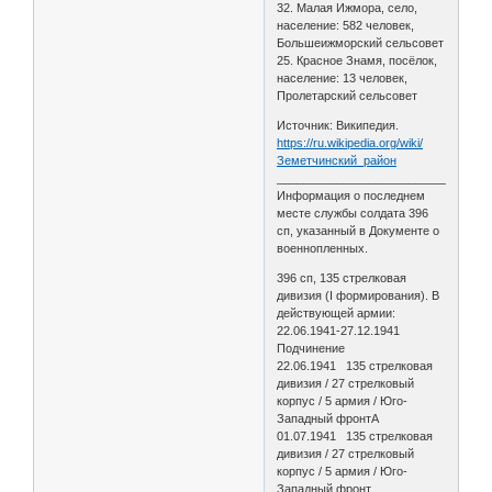
32. Малая Ижмора, село,
население: 582 человек,
Большеижморский сельсовет
25. Красное Знамя, посёлок,
население: 13 человек,
Пролетарский сельсовет
Источник: Википедия.
https://ru.wikipedia.org/wiki/
Земетчинский_район
________________________________
Информация о последнем
месте службы солдата 396
сп, указанный в Документе о
военнопленных.
396 сп, 135 стрелковая
дивизия (I формирования). В
действующей армии:
22.06.1941-27.12.1941
Подчинение
22.06.1941 135 стрелковая
дивизия / 27 стрелковый
корпус / 5 армия / Юго-
Западный фронтА
01.07.1941 135 стрелковая
дивизия / 27 стрелковый
корпус / 5 армия / Юго-
Западный фронт