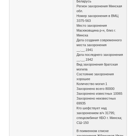
Беларусь
Регион захоронения Минская
обл.
Номер захоронения в ВМЦ
З375-563
Место захоронения
Масюковщина р-н, близ г.
Минска
Дата создания современного
места захоронения
__.__.1941
Дата последнего захоронения
__.__.1942
Вид захоронения братская
могила
Состояние захоронения
хорошее
Количество могил 1
Захоронено всего 80000
Захоронено известных 10065
Захоронено неизвестных
69935
Кто шефствует над
захоронением в/ч 31795;
спецкомбинат КБО г. Минска;
СШ-150
В поименном списке
захоронения Жбанчиков Иван