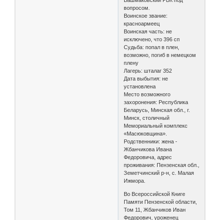
вопросом.
Воинское звание:
красноармеец
Воинская часть: не
исключено, что 396 сп
Судьба: попал в плен,
возможно, погиб в немецком
плену
Лагерь: шталаг 352
Дата выбытия: не
установлена
Место возможного
захоронения: Республика
Беларусь, Минская обл., г.
Минск, столичный
Мемориальный комплекс
«Масюковщина».
Родственники: жена -
Жбанчикова Ивана
Федоровича, адрес
проживания: Пензенская обл.,
Земетчинский р-н, с. Малая
Ижмора.
Во Всероссийской Книге
Памяти Пензенской области,
Том 11, Жбанчиков Иван
Федорович, уроженец