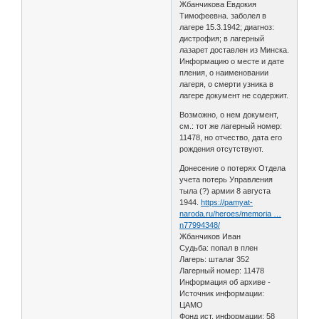
Жбанчикова Евдокия
Тимофеевна. заболел в
лагере 15.3.1942; диагноз:
дистрофия; в лагерный
лазарет доставлен из Минска.
Информацию о месте и дате
пления, о наименовании
лагеря, о смерти узника в
лагере документ не содержит.
Возможно, о нем документ,
см.: тот же лагерный номер:
11478, но отчество, дата его
рождения отсутствуют.
Донесение о потерях Отдела
учета потерь Управления
тыла (?) армии 8 августа
1944.
https://pamyat-
naroda.ru/heroes/memoria …
n77994348/
Жбанчиков Иван
Судьба: попал в плен
Лагерь: шталаг 352
Лагерный номер: 11478
Информация об архиве -
Источник информации:
ЦАМО
Фонд ист. информации: 58