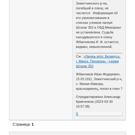
Земетчинского р-на,
погибший в плену, не
числится. Информация об
его увековечивании в
списках узников лагеря
Шталаг 352 в ОБД Мемориал
не установлена. Судьба
находившегося в плену
Жбанчикова И. Ф. остается,
видимо, невыясненной.
________________________________
См.:
>Лагерь в/пл. Беларусь.
г. Минск. Пензенцы - узники
Шталаг 352
Жбанчиков Иван Федорович,
15.03.1911, Земетчинский р-н,
с. Малая Ижмора,
красноармеец, попал в плен ?
Отредактировано Александр
Кривченков (2023-03-30
16:57:38)
0
Страница:
1