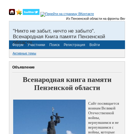
Из Пензенской области на фронты Великой Оте
"Никто не забыт, ничто не забыто".
Всенародная Книга памяти Пензенской
области.
Форум
Участники
Поиск
Регистрация
Войти
Активные темы
Объявление
Всенародная книга памяти
Пензенской области
Сайт посвящается
воинам Великой
Отечественной
войны,
вернувшимся и не
вернувшимся с
войны, которые