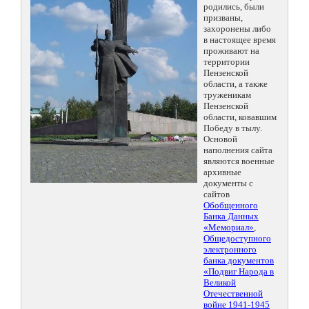
родились, были
призваны,
захоронены либо
в настоящее время
проживают на
территории
Пензенской
области, а также
труженикам
Пензенской
области, ковавшим
Победу в тылу.
Основой
наполнения сайта
являются военные
архивные
документы с
сайтов
Обобщенного
Банка Данных
«Мемориал»
,
Общедоступного
электронного
банка документов
«Подвиг Народа в
Великой
Отечественной
войне 1941-1945