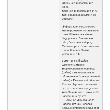
Опись ист. информации:
18002
Дело ист. информации: 1473
Доп. сведения документ не
содержит.
________________________________
Информация о возможном
месте рождения попавшего в
плен Жбанчикова Ивана
Федоровича: Пензенская
обл., Земетчинский р-н, с.
Малыжмара и Земетчинский
р-н, п. Красное Знамя,
указанный в КП.
Земе́тчинский райо́н —
административно-
территориальная единица
(район) и муниципальное
образование (муниципальный
район) в Пензенской области
России. Административный
центр — посёлок городского
типа Земетчино. В районе 63
населённых пункта.
3. Большая Ижмора, село,
население: 960 человек,
Большеижморский сельсовет