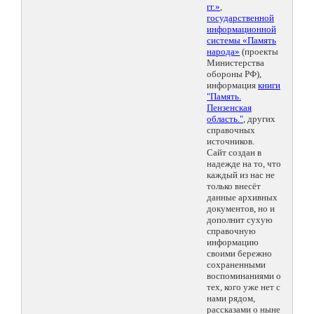
гг.»
,
государственной
информационной
системы «Память
народа»
(проекты
Министерства
обороны РФ),
информация
книги
"Память.
Пензенская
область."
, других
справочных
источников.
Сайт создан в
надежде на то, что
каждый из нас не
только внесёт
данные архивных
документов, но и
дополнит сухую
справочную
информацию
своими бережно
сохраненными
воспоминаниями о
тех, кого уже нет с
нами рядом,
рассказами о ныне