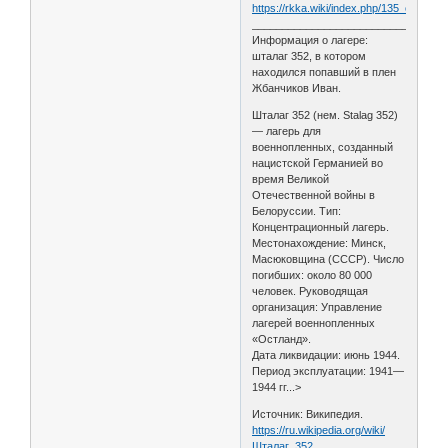
https://rkka.wiki/index.php/135_стрел
________________________________
Информация о лагере:
шталаг 352, в котором
находился попавший в плен
Жбанчиков Иван.
Шталаг 352 (нем. Stalag 352)
— лагерь для
военнопленных, созданный
нацистской Германией во
время Великой
Отечественной войны в
Белоруссии. Тип:
Концентрационный лагерь.
Местонахождение: Минск,
Масюковщина (СССР). Число
погибших: около 80 000
человек. Руководящая
организация: Управление
лагерей военнопленных
«Остланд».
Дата ликвидации: июнь 1944.
Период эксплуатации: 1941—
1944 гг...>
Источник: Википедия.
https://ru.wikipedia.org/wiki/
Шталаг_352