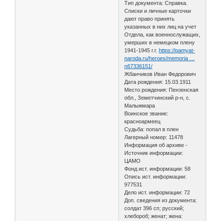
Тип документа: Справка.
Списки и личные карточки
дают право принять
указанных в них лиц на учет
Отдела, как военнослужащих,
умерших в немецком плену
1941-1945 г.г.
https://pamyat-
naroda.ru/heroes/memoria …
n67336151/
Жбанчиков Иван Федорович
Дата рождения: 15.03.1911
Место рождения: Пензенская
обл., Земетчинский р-н, с.
Малыжмара
Воинское звание:
красноармеец
Судьба: попал в плен
Лагерный номер: 11478
Информация об архиве -
Источник информации:
ЦАМО
Фонд ист. информации: 58
Опись ист. информации:
977531
Дело ист. информации: 72
Доп. сведения из документа:
солдат 396 сп; русский;
хлебороб; женат; жена: