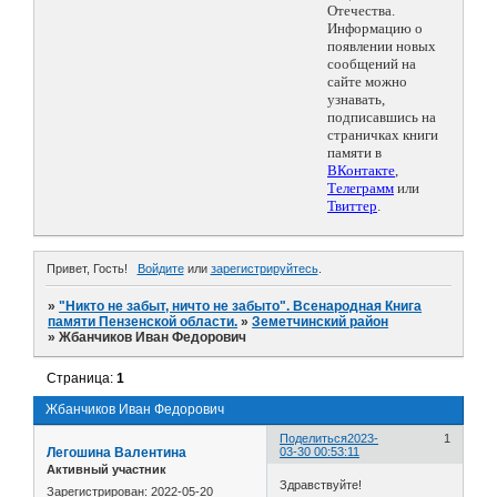
Отечества.
Информацию о
появлении новых
сообщений на
сайте можно
узнавать,
подписавшись на
страничках книги
памяти в
ВКонтакте
,
Телеграмм
или
Твиттер
.
Привет, Гость!
Войдите
или
зарегистрируйтесь
.
»
"Никто не забыт, ничто не забыто". Всенародная Книга
памяти Пензенской области.
»
Земетчинский район
»
Жбанчиков Иван Федорович
Страница:
1
Жбанчиков Иван Федорович
Поделиться
2023-
1
Легошина Валентина
03-30 00:53:11
Активный участник
Здравствуйте!
Зарегистрирован
: 2022-05-20