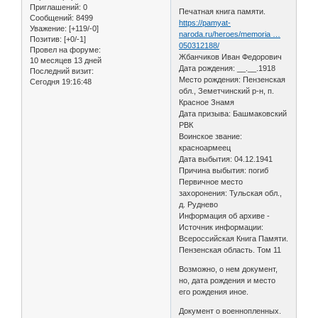
Приглашений:
0
Печатная книга памяти.
Сообщений:
8499
https://pamyat-
Уважение:
[+119/-0]
naroda.ru/heroes/memoria …
Позитив:
[+0/-1]
050312188/
Провел на форуме:
Жбанчиков Иван Федорович
10 месяцев 13 дней
Дата рождения: __.__.1918
Последний визит:
Место рождения: Пензенская
Сегодня 19:16:48
обл., Земетчинский р-н, п.
Красное Знамя
Дата призыва: Башмаковский
РВК
Воинское звание:
красноармеец
Дата выбытия: 04.12.1941
Причина выбытия: погиб
Первичное место
захоронения: Тульская обл.,
д. Руднево
Информация об архиве -
Источник информации:
Всероссийская Книга Памяти.
Пензенская область. Том 11
Возможно, о нем документ,
но, дата рождения и место
его рождения иное.
Документ о военнопленных.