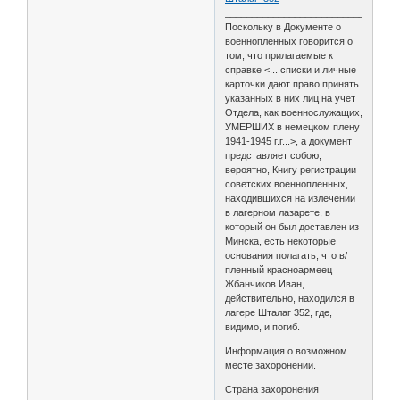
________________________________
Поскольку в Документе о
военнопленных говорится о
том, что прилагаемые к
справке <... списки и личные
карточки дают право принять
указанных в них лиц на учет
Отдела, как военнослужащих,
УМЕРШИХ в немецком плену
1941-1945 г.г...>, а документ
представляет собою,
вероятно, Книгу регистрации
советских военнопленных,
находившихся на излечении
в лагерном лазарете, в
который он был доставлен из
Минска, есть некоторые
основания полагать, что в/
пленный красноармеец
Жбанчиков Иван,
действительно, находился в
лагере Шталаг 352, где,
видимо, и погиб.
Информация о возможном
месте захоронении.
Страна захоронения