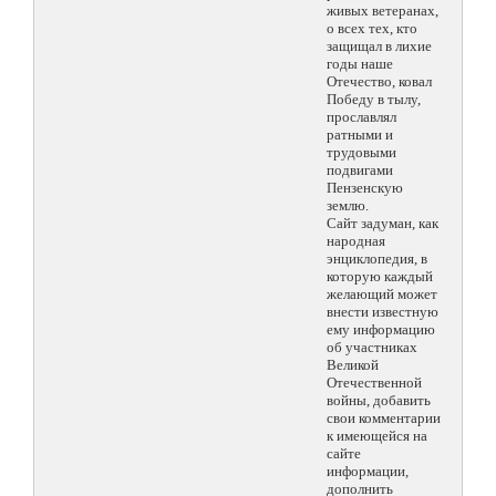
живых ветеранах,
о всех тех, кто
защищал в лихие
годы наше
Отечество, ковал
Победу в тылу,
прославлял
ратными и
трудовыми
подвигами
Пензенскую
землю.
Сайт задуман, как
народная
энциклопедия, в
которую каждый
желающий может
внести известную
ему информацию
об участниках
Великой
Отечественной
войны, добавить
свои комментарии
к имеющейся на
сайте
информации,
дополнить