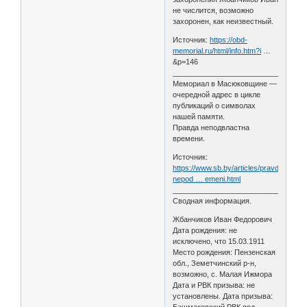
не числится, возможно
захоронен, как неизвестный.
Источник:
https://obd-
memorial.ru/html/info.htm?i
…
&p=146
________________________________
Мемориал в Масюковщине —
очередной адрес в цикле
публикаций о символах
нашей памяти.
Правда неподвластна
времени.
Источник:
https://www.sb.by/articles/pravda-
nepod … emeni.html
________________________________
Сводная информация.
Жбанчиков Иван Федорович
Дата рождения: не
исключено, что 15.03.1911
Место рождения: Пензенская
обл., Земетчинский р-н,
возможно, с. Малая Ижмора
Дата и РВК призыва: не
установлены. Дата призыва:
Башмаковский РВК под