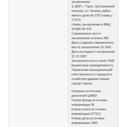
захоронения:
1) ДНР, г. Торез, Центральный
поселок, ул. Ленина, район
жилого дома № 278 (сквер у
ТЭТЗ)
Номер захоронения в ВМЦ
ЗУ380-05-376
Современное место
захоронения шталага 385
Дата создания современного
места захоронения 10.1941
Дата последнего захоронения
31.10.1967
Захоронено всего около 7000
Балансовая принадлежность
Управление муниципальной
собственности и городского
хозяйства администрации
города Тореза
Название источника
донесения ЦАМО
Номер фонда источника
информации 58
Номер описи источника
информации 977521
Номер дела источника
информации 1960