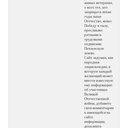
живых ветеранах,
о всех тех, кто
защищал в лихие
годы наше
Отечество, ковал
Победу в тылу,
прославлял
ратными и
трудовыми
подвигами
Пензенскую
землю.
Сайт задуман, как
народная
энциклопедия, в
которую каждый
желающий может
внести известную
ему информацию
об участниках
Великой
Отечественной
войны, добавить
свои комментарии
к имеющейся на
сайте
информации,
дополнить