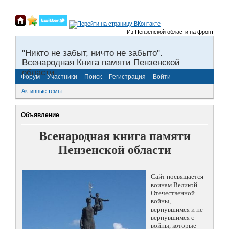
Из Пензенской области на фронты Велико
"Никто не забыт, ничто не забыто".
Всенародная Книга памяти Пензенской
области.
Форум
Участники
Поиск
Регистрация
Войти
Активные темы
Объявление
Всенародная книга памяти
Пензенской области
Сайт посвящается
воинам Великой
Отечественной
войны,
вернувшимся и не
вернувшимся с
войны, которые