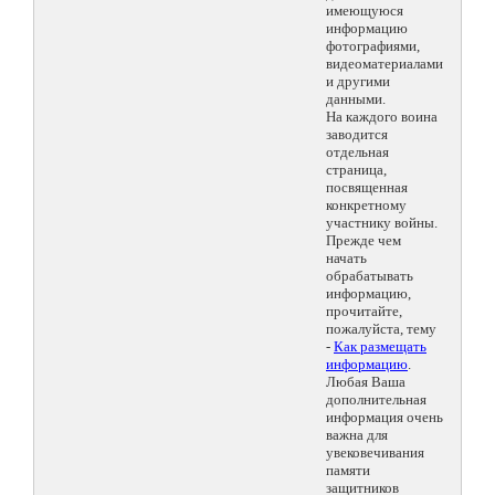
имеющуюся
информацию
фотографиями,
видеоматериалами
и другими
данными.
На каждого воина
заводится
отдельная
страница,
посвященная
конкретному
участнику войны.
Прежде чем
начать
обрабатывать
информацию,
прочитайте,
пожалуйста, тему
-
Как размещать
информацию
.
Любая Ваша
дополнительная
информация очень
важна для
увековечивания
памяти
защитников