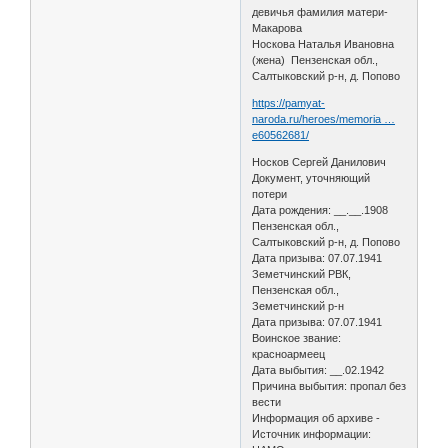
девичья фамилия матери-
Макарова
Носкова Наталья Ивановна
(жена) Пензенская обл.,
Салтыковский р-н, д. Попово
https://pamyat-
naroda.ru/heroes/memoria …
e60562681/
Носков Сергей Данилович
Документ, уточняющий
потери
Дата рождения: __.__.1908
Пензенская обл.,
Салтыковский р-н, д. Попово
Дата призыва: 07.07.1941
Земетчинский РВК,
Пензенская обл.,
Земетчинский р-н
Дата призыва: 07.07.1941
Воинское звание:
красноармеец
Дата выбытия: __.02.1942
Причина выбытия: пропал без
вести
Информация об архиве -
Источник информации: