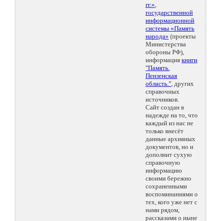
гг.»
,
государственной
информационной
системы «Память
народа»
(проекты
Министерства
обороны РФ),
информация
книги
"Память.
Пензенская
область."
, других
справочных
источников.
Сайт создан в
надежде на то, что
каждый из нас не
только внесёт
данные архивных
документов, но и
дополнит сухую
справочную
информацию
своими бережно
сохраненными
воспоминаниями о
тех, кого уже нет с
нами рядом,
рассказами о ныне