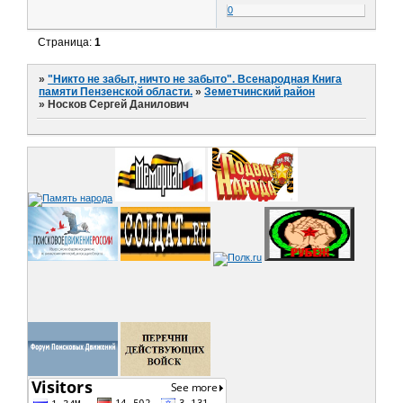
0
Страница:
1
»
"Никто не забыт, ничто не забыто". Всенародная Книга
памяти Пензенской области.
»
Земетчинский район
»
Носков Сергей Данилович