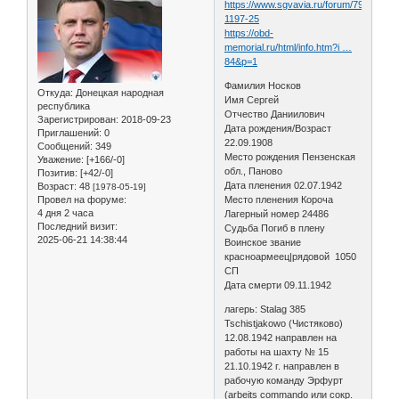
https://www.sgvavia.ru/forum/79-
1197-25
https://obd-
memorial.ru/html/info.htm?i …
84&p=1
Фамилия Носков
Откуда:
Донецкая народная
Имя Сергей
республика
Отчество Даниилович
Зарегистрирован
: 2018-09-23
Дата рождения/Возраст
Приглашений:
0
22.09.1908
Сообщений:
349
Место рождения Пензенская
Уважение:
[+166/-0]
обл., Паново
Позитив:
[+42/-0]
Дата пленения 02.07.1942
Возраст:
48
[1978-05-19]
Провел на форуме:
Место пленения Короча
4 дня 2 часа
Лагерный номер 24486
Последний визит:
Судьба Погиб в плену
2025-06-21 14:38:44
Воинское звание
красноармеец|рядовой 1050
СП
Дата смерти 09.11.1942
лагерь: Stalag 385
Tschistjakowo (Чистяково)
12.08.1942 направлен на
работы на шахту № 15
21.10.1942 г. направлен в
рабочую команду Эрфурт
(arbeits commando или сокр.