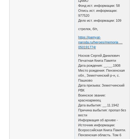
ЦАМО
Фонд ист. информации: 58
Опись ист. информации:
977520
Дело ист. информации: 109
стрелок, б/п,
https://pamyat-
naroda.ru/heroes/memoria …
050191774/
Носков Сергей Данилович
Печатная Книга Памяти
Дата рождения: __.__.1908
Место рождения: Пензенская
обл., Земетчинский р-н, с.
Пашково
Дата призыва: Земетчинский
РВК
Воинское звание:
красноармеец
Дата выбытия: __.11.1942
Причина выбытия: пропал без
вести
Информация об архиве -
Источник информации:
Всероссийская Книга Памяти.
Пензенская область. Том 6