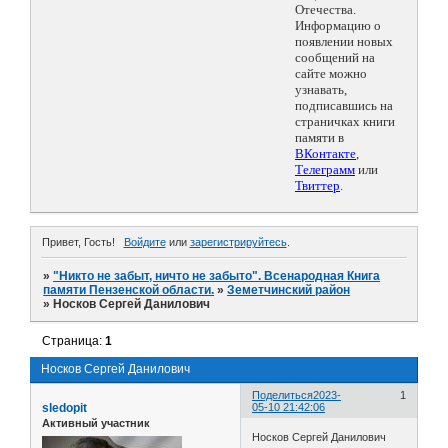
Отечества.
Информацию о
появлении новых
сообщений на
сайте можно
узнавать,
подписавшись на
страничках книги
памяти в
ВКонтакте
,
Телеграмм
или
Твиттер
.
Привет, Гость!
Войдите
или
зарегистрируйтесь
.
»
"Никто не забыт, ничто не забыто". Всенародная Книга
памяти Пензенской области.
»
Земетчинский район
»
Носков Сергей Данилович
Страница:
1
Носков Сергей Данилович
Поделиться
2023-
1
sledopit
05-10 21:42:06
Активный участник
Носков Сергей Данилович