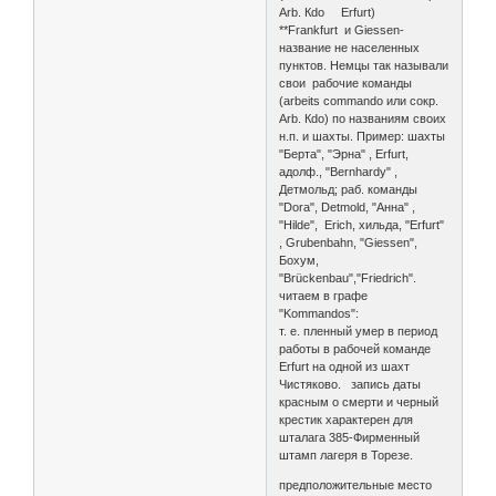
Arb. Кdo Erfurt)
**Frankfurt и Giessen-
название не населенных
пунктов. Немцы так называли
свои рабочие команды
(arbeits commando или сокр.
Arb. Кdo) по названиям своих
н.п. и шахты. Пример: шахты
"Берта", "Эрна" , Erfurt,
адолф., "Bernhardy" ,
Детмольд; раб. команды
"Dora", Detmold, "Анна" ,
"Hilde", Erich, хильда, "Erfurt"
, Grubenbahn, "Giessen",
Бохум,
"Brückenbau","Friedrich".
читаем в графе
"Kommandos":
т. е. пленный умер в период
работы в рабочей команде
Erfurt на одной из шахт
Чистяково. запись даты
красным о смерти и черный
крестик характерен для
шталага 385-Фирменный
штамп лагеря в Торезе.
предположительные место