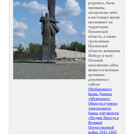
родились, были
призваны,
захоронены либо
в настоящее время
проживают на
территории
Пензенской
области, а также
труженикам
Пензенской
области, ковавшим
Победу в тылу.
Основой
наполнения сайта
являются военные
архивные
документы с
сайтов
Обобщенного
Банка Данных
«Мемориал»
,
Общедоступного
электронного
банка документов
«Подвиг Народа в
Великой
Отечественной
войне 1941-1945