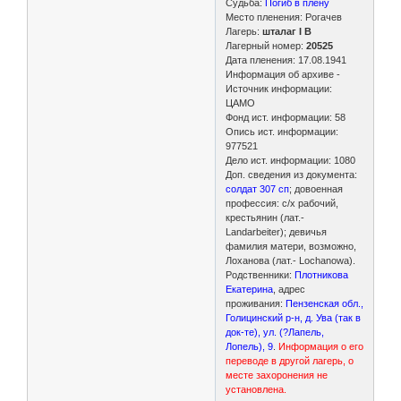
Судьба:
Погиб в плену
Место пленения: Рогачев
Лагерь:
шталаг I B
Лагерный номер:
20525
Дата пленения: 17.08.1941
Информация об архиве -
Источник информации:
ЦАМО
Фонд ист. информации: 58
Опись ист. информации:
977521
Дело ист. информации: 1080
Доп. сведения из документа:
солдат 307 сп
; довоенная
профессия: с/х рабочий,
крестьянин (лат.-
Landarbeiter); девичья
фамилия матери, возможно,
Лоханова (лат.- Lochanowa).
Родственники:
Плотникова
Екатерина
, адрес
проживания:
Пензенская обл.,
Голицинский р-н, д. Ува (так в
док-те), ул. (?Лапель,
Лопель), 9
.
Информация о его
переводе в другой лагерь, о
месте захоронения не
установлена.