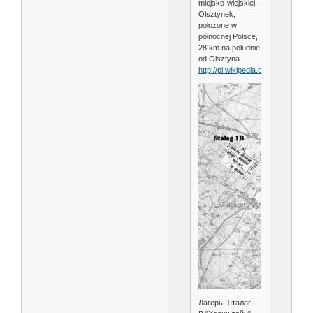
miejsko-wiejskiej
Olsztynek,
położone w
północnej Polsce,
28 km na południe
od Olsztyna.
http://pl.wikipedia.org/wiki/Olszty
Лагерь Шталаг I-