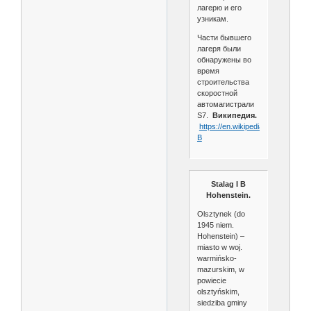
лагерю и его
узникам.
Части бывшего
лагеря были
обнаружены во
время
строительства
скоростной
автомагистрали
S7.
Википедия.
https://en.wikipedia.org/wiki/Stala
B
Stalag I B
Hohenstein.
Olsztynek (do
1945 niem.
Hohenstein) –
miasto w woj.
warmińsko-
mazurskim, w
powiecie
olsztyńskim,
siedziba gminy