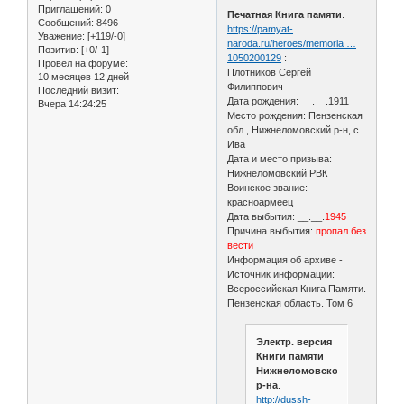
Приглашений:
0
Печатная Книга памяти
.
Сообщений:
8496
https://pamyat-
Уважение:
[+119/-0]
naroda.ru/heroes/memoria …
Позитив:
[+0/-1]
1050200129
:
Провел на форуме:
Плотников Сергей
10 месяцев 12 дней
Филиппович
Последний визит:
Дата рождения: __.__.1911
Вчера 14:24:25
Место рождения: Пензенская
обл., Нижнеломовский р-н, с.
Ива
Дата и место призыва:
Нижнеломовский РВК
Воинское звание:
красноармеец
Дата выбытия: __.__.
1945
Причина выбытия:
пропал без
вести
Информация об архиве -
Источник информации:
Всероссийская Книга Памяти.
Пензенская область. Том 6
Электр. версия
Книги памяти
Нижнеломовского
р-на
.
http://dussh-