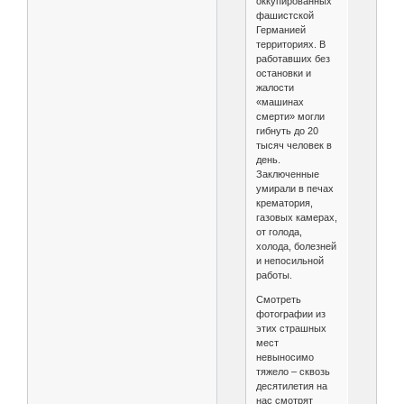
оккупированных
фашистской
Германией
территориях. В
работавших без
остановки и
жалости
«машинах
смерти» могли
гибнуть до 20
тысяч человек в
день.
Заключенные
умирали в печах
крематория,
газовых камерах,
от голода,
холода, болезней
и непосильной
работы.
Смотреть
фотографии из
этих страшных
мест
невыносимо
тяжело – сквозь
десятилетия на
нас смотрят