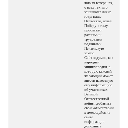
живых ветеранах,
о всех тех, кто
защищал в лихие
годы наше
Отечество, ковал
Победу в тылу,
прославлял
ратными и
трудовыми
подвигами
Пензенскую
землю.
Сайт задуман, как
народная
энциклопедия, в
которую каждый
желающий может
внести известную
ему информацию
об участниках
Великой
Отечественной
войны, добавить
свои комментарии
к имеющейся на
сайте
информации,
дополнить