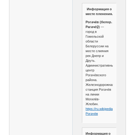
Информация о
месте пленения.
Рогачёв (белор.
Рагачо́ў)
—
город в
Гомельской
области
Белоруссии на
месте слияния
рек Днепр и
Друть.
Административный
центр
Рогачёвского
района.
Железнодорожная
станция Рогачёв
на линии
Могилёв-
Жлобин.
https://ru.wikipedia.org/wiki/
Рогачёв
Информация о