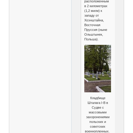
расположенным
в 2 километрах
(1,2 мили) к
западу от
Хоэнштайна,
Восточная
Пруссия (ныне
Ольштынек,
Польша).
Кладбище
Шталага I-B в
Судве с
массовыми
захоронениями
польских и
советских
военнопленных.