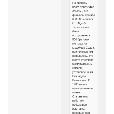
По оценкам,
всего через этот
лагерь и его
филиалы прошло
650 000 человек.
От 50 до 55
тысяч из них
были
похоронены в
500 братских
могилах на
кладбище Судва,
расположенном
неподалёку. Это
место отмечено
мемориальным
камнем,
установленным
Рышардом
Ваховским. С
1980 года в
муниципальном
музее
Ольштынка
работает
небольшая
выставка,
посвящённая