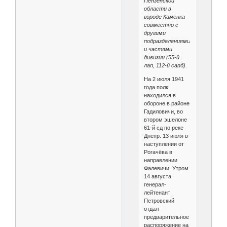
Пензенской
области в
городе Каменка
совместно с
другими
подразделениями
и частями
дивизии (55-й
лап, 112-й сапб).
На 2 июля 1941
года полк
находился в
обороне в районе
Гадиловичи, во
втором эшелоне
61-й сд по реке
Днепр. 13 июля в
наступлении от
Рогачёва в
направлении
Фалевичи. Утром
14 августа
генерал-
лейтенант
Петровский
отдал
предварительное
распоряжение на