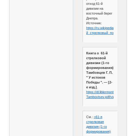
отход 61-й
дивизии на
восточный берег
Днепра.
Источник:
https://ru.wikipedia.org/wiki/307-
й_стрелковый_полк
Книга о 61-й
стрелковой
дивизии (1-го
формирования):
Тамбовцев Г. П.
" У истоков
Победы ". — [2-
е изд.]
.
https://dl.liblermont.ru/DL/pobeda
Tambovtsev.pdf/view
См.:
>61-я
стрелковая
дивизия (1-го
формирования)