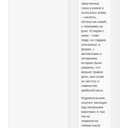
замученные
глаза узников в
полосатых робах
– скелеты,
обтянутые кожей,
с номерами на
руке. И рядом с
ними – тоже
люди, но гладкие,
упитанные, в
форме, с
автоматами и
овчарками,
которые были
уверены, что
вершат правое
дело, выступая
за чистоту и
главенство
арийской расы.
Издевательские
лозунги, висящие
над лагерными
воротами, в том
числе
знаменитое
«Arbeit macht