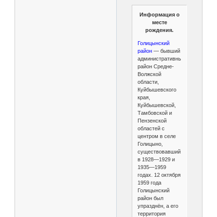
Информация о
месте
рождения.
Голицынский
район
— бывший
административный
район Средне-
Волжской
области,
Куйбышевского
края,
Куйбышевской,
Тамбовской и
Пензенской
областей с
центром в селе
Голицыно,
существовавший
в 1928—1929 и
1935—1959
годах. 12 октября
1959 года
Голицынский
район был
упразднён, а его
территория