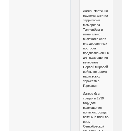
Лагерь частично
располагался на
территории
мемориала
Танненберг и
изначально
включал в себя
ряд деревянных
построек,
предназначенных
для размещения
ветеранов
Первой мировой
войны во время
нацистских
торжеств в
Германии.
Лагерь был
создан в 1939
году для
размещения
польских солдат,
взятых в плен во
время
Сентябрьской