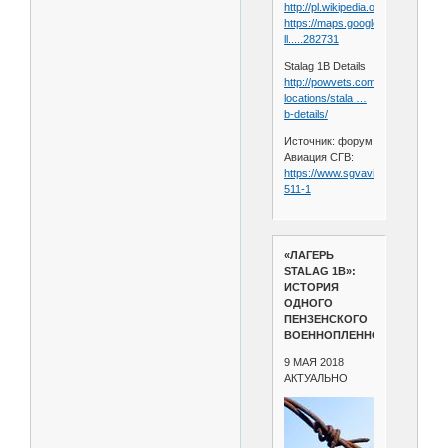
http://pl.wikipedia.org/wiki/Olszty
https://maps.google.com/maps?
ll.....282731
Stalag 1B Details
http://powvets.com/camp-
locations/stala …
b-details/
Источник: форум
Авиация СГВ:
https://www.sgvavia.ru/forum/685
511-1
«ЛАГЕРЬ
STALAG 1B»:
ИСТОРИЯ
ОДНОГО
ПЕНЗЕНСКОГО
ВОЕННОПЛЕННОГО
9 МАЯ 2018
АКТУАЛЬНО