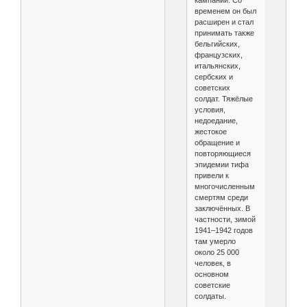
кампании. Со
временем он был
расширен и стал
принимать также
бельгийских,
французских,
итальянских,
сербских и
советских
солдат. Тяжёлые
условия,
недоедание,
жестокое
обращение и
повторяющиеся
эпидемии тифа
привели к
многочисленным
смертям среди
заключённых. В
частности, зимой
1941–1942 годов
там умерло
около 25 000
человек, в
основном
советские
солдаты.