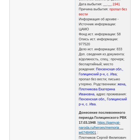
Дата выбытия: __.__.
1941
Причина выбытия:
пропал без
вести
Информация об архиве -
Источник информации:
ЦАМО
Фонд ист. информации: 58
Опись ист. информации:
977520
Дело ист. информации: 833
Доп. сведения из документа:
в/должность, спец.: прочерк;
беспартийный; место
рождения:
Пензенская обл.,
Голицинский р-н, с. Ива
;
пропал без вести; письмо
утеряно. Родственники:
жена,
Плотникова Екатерина
Ивановна
, адрес проживания:
Пензенская обл., Голицинский
р-н, с. Ива.
Донесение послевоенного
периода Голицинского РВК
17.03.1948
.
https://pamyat-
naroda.ru/heroes/memoria …
ie67484901
:
Плотников Сергей Филипович