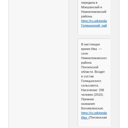
передана в
Мокшанский и
Нижнеломовский
районы.
https://ru.wikipedia.org/wiki/
Голицынский_район
В настоящее
время Ива —
село
Нижнеломовского
района
Пензенской
области. Входит
в состав
Голицынского
сельсовета.
Население: 338
человек (2010).
Прежние
названия:
Богоявленское.
https://ru.wikipedia.org/wiki/
Ива_
(Пензенская_область)