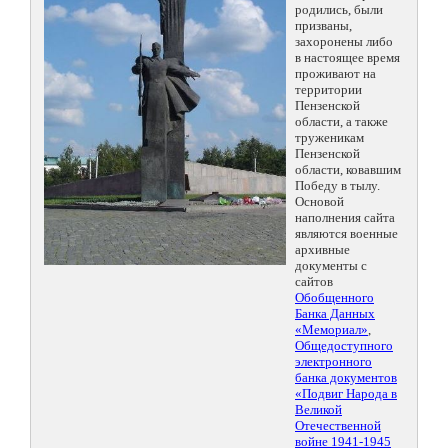
родились, были
призваны,
захоронены либо
в настоящее время
проживают на
территории
Пензенской
области, а также
труженикам
Пензенской
области, ковавшим
Победу в тылу.
Основой
наполнения сайта
являются военные
архивные
документы с
сайтов
Обобщенного
Банка Данных
«Мемориал»
,
Общедоступного
электронного
банка документов
«Подвиг Народа в
Великой
Отечественной
войне 1941-1945