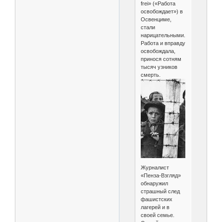
frei» («Работа
освобождает») в
Освенциме,
стали
нарицательными.
Работа и вправду
освобождала,
принося сотням
тысяч узников
смерть.
Журналист
«Пенза-Взгляд»
обнаружил
страшный след
фашистских
лагерей и в
своей семье.