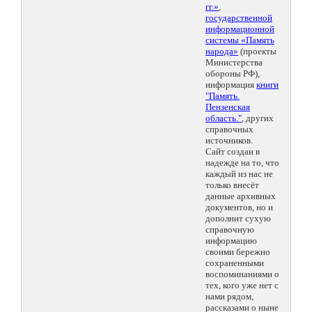
гг.»
,
государственной
информационной
системы «Память
народа»
(проекты
Министерства
обороны РФ),
информация
книги
"Память.
Пензенская
область."
, других
справочных
источников.
Сайт создан в
надежде на то, что
каждый из нас не
только внесёт
данные архивных
документов, но и
дополнит сухую
справочную
информацию
своими бережно
сохраненными
воспоминаниями о
тех, кого уже нет с
нами рядом,
рассказами о ныне