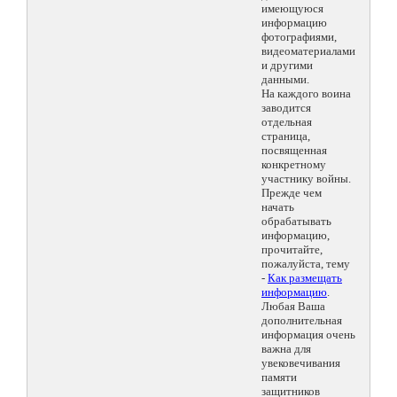
имеющуюся
информацию
фотографиями,
видеоматериалами
и другими
данными.
На каждого воина
заводится
отдельная
страница,
посвященная
конкретному
участнику войны.
Прежде чем
начать
обрабатывать
информацию,
прочитайте,
пожалуйста, тему
-
Как размещать
информацию
.
Любая Ваша
дополнительная
информация очень
важна для
увековечивания
памяти
защитников