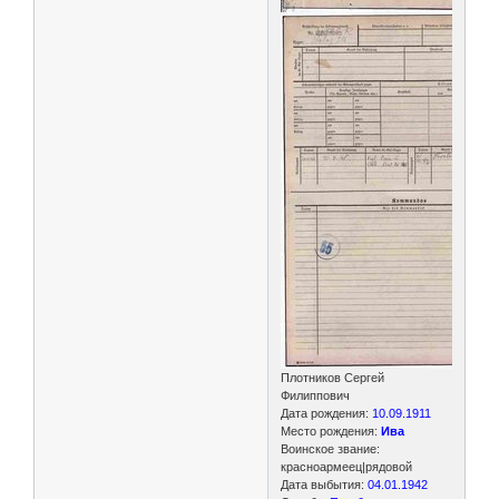
Плотников Сергей
Филиппович
Дата рождения:
10.09.1911
Место рождения:
Ива
Воинское звание:
красноармеец|рядовой
Дата выбытия:
04.01.1942