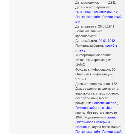
Дата рождения: __.__.1911
Дата и место призыва:
26.05.1941 Голицинский РВК,
Пензенская обл., Голицинский
р-н
Дата призыва: 26.05.1941
Воинское звание:
красноармеец
Дата выбытия:
04.01.1942
Причина выбытия:
погиб в
плену
Информация об архиве -
Источник информации:
ЦАМО
Фонд ист. информации: 58
Опись ист. информации:
977521
Дело ист. информации: 172
Доп. сведения из документа:
в/должность, спец.: прочерк;
беспартийный; место
рождения:
Пензенская обл.,
Голицинский р-н, с. Ива
;
пропал без вести в августе
1941. Родственники:
жена,
Плотникова Екатерина
Ивановна
, адрес проживания:
Пензенская обл., Голицинский