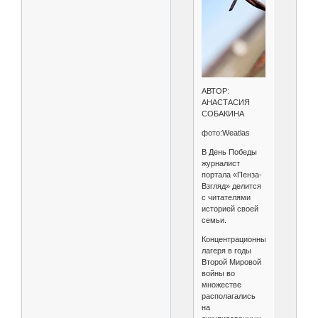
АВТОР:
АНАСТАСИЯ
СОБАКИНА
фото:Weatlas
В День Победы
журналист
портала «Пенза-
Взгляд» делится
с читателями
историей своей
семьи.
Концентрационные
лагеря в годы
Второй Мировой
войны во
множестве
располагались
на