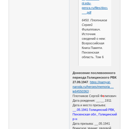
nl.edu-
penza.ru/files/documents/
_ _.pdf
6450. Плотников
Сергей
Филиппович
.
Источник
сведений о нем:
Всероссийская
Книга Памяти.
Пензенская
область. Том 6
Донесение послевоенного
периода Голицинского РВК
27.09.1947
.
https://pamyat-
naroda.ru/heroes/memoria …
ie64550363
:
Плотников Сергей Ф
е
липович
Дата рождения: __.__.1911
Дата и место призыва:
__.05.1941 Голицинский РВК,
Пензенская обл., Голицинский
р-н
Дата призыва: __.05.1941
Воинское звание: рядовой