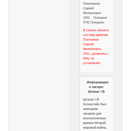
Плотников
Сергей
Феликсович
1911 Голицино
5*41 Голицино
В списке личного
состава дивизии
Плотников
Сергей
Филиппович,
1911, уроженец с.
Ива, не
установлен.
Информация
о лагере:
Шталаг I B
Шталаг I-B
Хоэнштайн был
немецким
лагерем для
военнопленных
времен Второй
мировой войны,