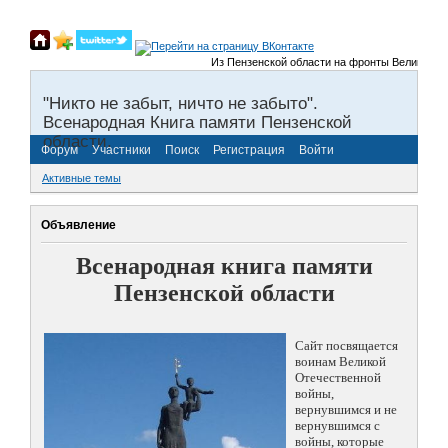
Из Пензенской области на фронты Великой Отечест
"Никто не забыт, ничто не забыто".
Всенародная Книга памяти Пензенской
области.
Форум
Участники
Поиск
Регистрация
Войти
Активные темы
Объявление
Всенародная книга памяти
Пензенской области
Сайт посвящается
воинам Великой
Отечественной
войны,
вернувшимся и не
вернувшимся с
войны, которые