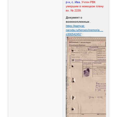
р-н, с. Ива.
Учтен РВК
умершим в немецком плену
вх. № 2159.
Документ о
военнопленных
.
https://pamyat-
naroda.ru/heroes/memoria …
n300542457
: