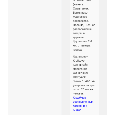
B "Хоенштайн"
(ныне: г.
Ольштынек,
Варминско-
Мазурское
воеводство,
Польша). Точное
расположение
лагеря: в
деревне
Круликово, 2,6
км. от центра
города.
Круликово -
Krolikovo
Хоенштайн -
Hohenstein
Ольштынек -
Olsztynek
Зимой 1941/1942
умерло в лагере
около 25 тысяч
человек.
Кладбище
военнопленных
лагеря IB в
Sudwa.