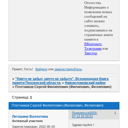
Отечества.
Информацию о
появлении новых
сообщений на
сайте можно
узнавать,
подписавшись на
страничках книги
памяти в
ВКонтакте
,
Телеграмм
или
Твиттер
.
Привет, Гость!
Войдите
или
зарегистрируйтесь
.
»
"Никто не забыт, ничто не забыто". Всенародная Книга
памяти Пензенской области.
»
Нижнеломовский район
»
Плотников Сергей Филиппович (Филипович, Фелипович)
Страница:
1
Плотников Сергей Филиппович (Филипович, Фелипович)
Поделиться
2023-
1
Легошина Валентина
07-12 15:19:21
Активный участник
Здравствуйте !
Зарегистрирован
: 2022-05-20