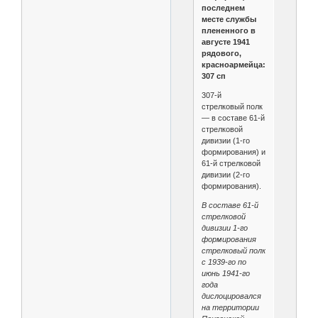
последнем
месте службы
плененного в
августе 1941
рядового,
красноармейца:
307 сп
307-й
стрелковый полк
— в составе 61-й
стрелковой
дивизии (1-го
формирования) и
61-й стрелковой
дивизии (2-го
формирования).
В составе 61-й
стрелковой
дивизии 1-го
формирования
стрелковый полк
с 1939-го по
июнь 1941-го
года
дислоцировался
на территории