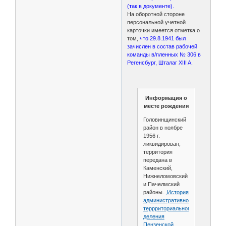
(так в документе).
На оборотной стороне
персональной учетной
карточки имеется отметка о
том,
что 29.8.1941 был
зачислен в состав рабочей
команды в/пленных № 306 в
Регенсбург, Шталаг XIII A.
Информация о
месте рождения
Головинщинский
район в ноябре
1956 г.
ликвидирован,
территория
передана в
Каменский,
Нижнеломовский
и Пачелмский
районы.
,История
административно-
террриториального
деления
Пензенской