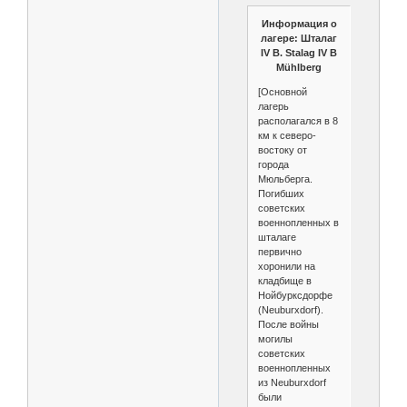
Информация о
лагере: Шталаг
IV B. Stalag IV B
Mühlberg
[Основной
лагерь
располагался в 8
км к северо-
востоку от
города
Мюльберга.
Погибших
советских
военнопленных в
шталаге
первично
хоронили на
кладбище в
Нойбурксдорфе
(Neuburxdorf).
После войны
могилы
советских
военнопленных
из Neuburxdorf
были