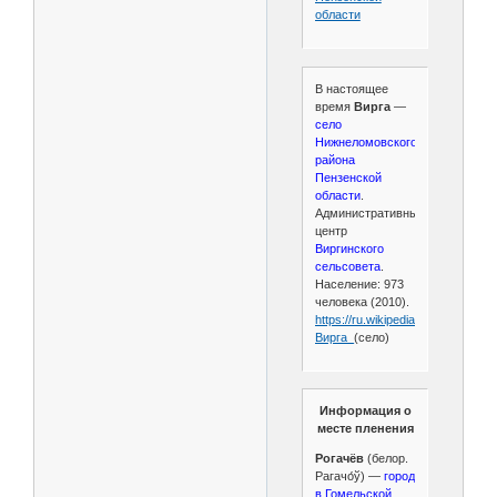
области
В настоящее
время
Вирга
—
село
Нижнеломовского
района
Пензенской
области
.
Административный
центр
Виргинского
сельсовета
.
Население: 973
человека (2010).
https://ru.wikipedia.org/wiki/
Вирга_
(село)
Информация о
месте пленения
Рогачёв
(белор.
Рагачо́ў) —
город
в Гомельской