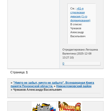
См.:
>61-я
стрелковая
дивизия (1-го
формирования)
В списке:
Чумаков
Александр
Васильевич
Отредактировано Легошина
Валентина (2025-12-08
13:27:10)
0
Страница:
1
»
"Никто не забыт, ничто не забыто". Всенародная Книга
памяти Пензенской области.
»
Нижнеломовский район
»
Чумаков Александр Васильевич