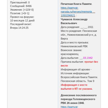
Приглашений:
0
Печатная Книга Памяти
.
Сообщений:
8496
https://pamyat-
Уважение:
[+119/-0]
naroda.ru/heroes/memoria …
Позитив:
[+0/-1]
1050296621
:
Провел на форуме:
Чумаков Александр
10 месяцев 12 дней
Васильевич
Последний визит:
Дата рождения: __.__.1911
Вчера 14:24:25
Место рождения: Пензенская
обл., Нижнеломовский р-н, д.
Вирга
Дата и место призыва:
Нижнеломовский РВК
Воинское звание:
красноармеец
Дата выбытия:
__.03.1942
Причина выбытия:
пропал без
вести
Информация об архиве -
Источник информации:
Всероссийская Книга Памяти.
Пензенская область. Том 9
Информация о месте
выбытия в КП не указана.
Донесение послевоенного
периода Головищенского
РВК 26 июня 1946
.
https://pamyat-