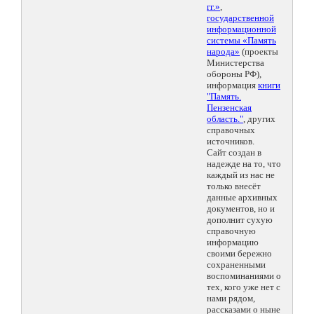
гг.»
,
государственной
информационной
системы «Память
народа»
(проекты
Министерства
обороны РФ),
информация
книги
"Память.
Пензенская
область."
, других
справочных
источников.
Сайт создан в
надежде на то, что
каждый из нас не
только внесёт
данные архивных
документов, но и
дополнит сухую
справочную
информацию
своими бережно
сохраненными
воспоминаниями о
тех, кого уже нет с
нами рядом,
рассказами о ныне