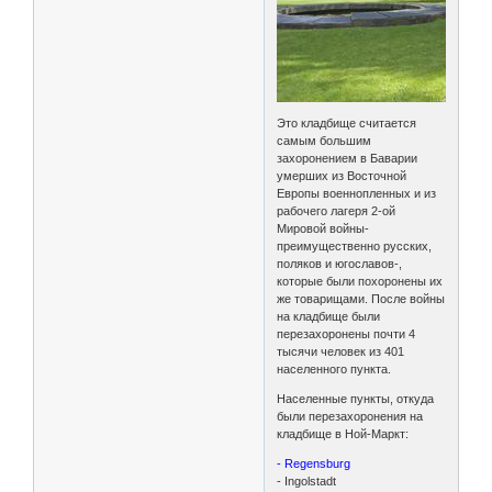
Это кладбище считается
самым большим
захоронением в Баварии
умерших из Восточной
Европы военнопленных и из
рабочего лагеря 2-ой
Мировой войны-
преимущественно русских,
поляков и югославов-,
которые были похоронены их
же товарищами. После войны
на кладбище были
перезахоронены почти 4
тысячи человек из 401
населенного пункта.
Населенные пункты, откуда
были перезахоронения на
кладбище в Ной-Маркт:
- Regensburg
- Ingolstadt