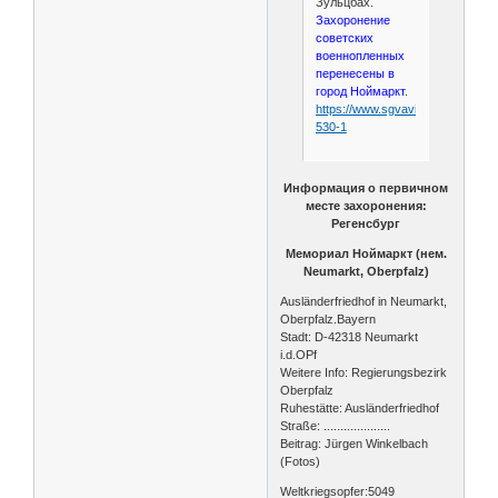
Зульцбах.
Захоронение
советских
военнопленных
перенесены в
город Ноймаркт
.
https://www.sgvavia.ru/forum/803
530-1
Информация о первичном
месте захоронения:
Регенсбург
Мемориал Ноймаркт (нем.
Neumarkt, Oberpfalz)
Ausländerfriedhof in Neumarkt,
Oberpfalz.Bayern
Stadt: D-42318 Neumarkt
i.d.OPf
Weitere Info: Regierungsbezirk
Oberpfalz
Ruhestätte: Ausländerfriedhof
Straße: ....................
Beitrag: Jürgen Winkelbach
(Fotos)
Weltkriegsopfer:5049