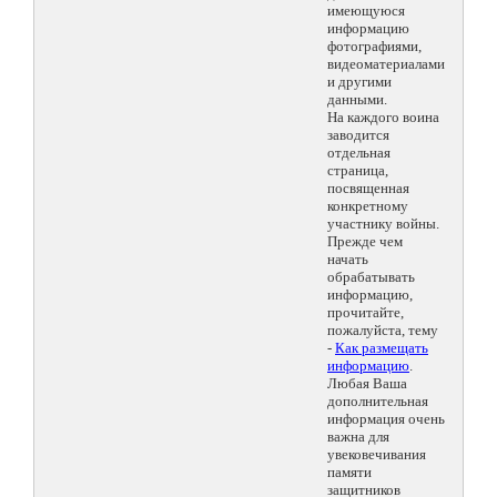
имеющуюся
информацию
фотографиями,
видеоматериалами
и другими
данными.
На каждого воина
заводится
отдельная
страница,
посвященная
конкретному
участнику войны.
Прежде чем
начать
обрабатывать
информацию,
прочитайте,
пожалуйста, тему
-
Как размещать
информацию
.
Любая Ваша
дополнительная
информация очень
важна для
увековечивания
памяти
защитников