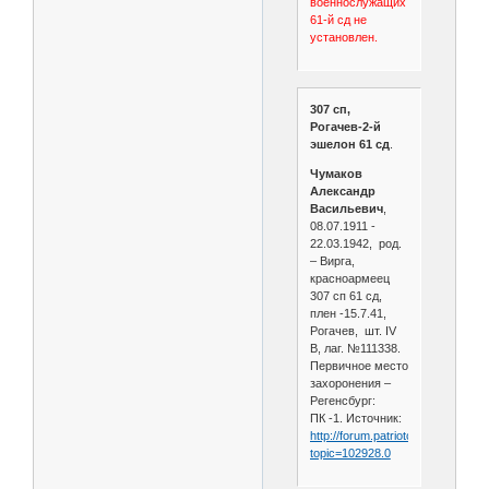
военнослужащих
61-й сд не
установлен.
307 сп,
Рогачев-2-й
эшелон 61 сд
.
Чумаков
Александр
Васильевич
,
08.07.1911 -
22.03.1942, род.
– Вирга,
красноармеец
307 сп 61 cд,
плен -15.7.41,
Рогачев, шт. IV
B, лаг. №111338.
Первичное место
захоронения –
Регенсбург:
ПК -1. Источник:
http://forum.patriotcenter.ru/index
topic=102928.0