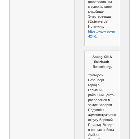
перенесены на
мемориальное
кладбище
Эльстерверда
(Elsterwerda).
Источник:
https://www.sgvavia.ru/forum/772
424-1
Stalag XIII A
Sulzbach-
Rosenberg.
Зульцбах-
Розенберг —
город в
Германии,
районный центр,
расположен в
земле Бавария.
Подчинён
административному
округу Верхний
Пфальц. Входит
в состав района
Амберг-