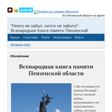
Из Пензенской области на фронты Великой
"Никто не забыт, ничто не забыто".
Всенародная Книга памяти Пензенской
области.
Форум
Участники
Поиск
Регистрация
Войти
Активные темы
Объявление
Всенародная книга памяти
Пензенской области
Сайт посвящается
воинам Великой
Отечественной
войны,
вернувшимся и не
вернувшимся с
войны, которые