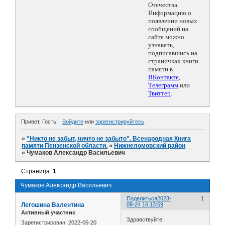
Отечества.
Информацию о
появлении новых
сообщений на
сайте можно
узнавать,
подписавшись на
страничках книги
памяти в
ВКонтакте
,
Телеграмм
или
Твиттер
.
Привет, Гость!
Войдите
или
зарегистрируйтесь
.
»
"Никто не забыт, ничто не забыто". Всенародная Книга
памяти Пензенской области.
»
Нижнеломовский район
»
Чумаков Александр Васильевич
Страница:
1
Чумаков Александр Васильевич
Поделиться
2023-
1
Легошина Валентина
08-24 16:13:59
Активный участник
Здравствуйте!
Зарегистрирован
: 2022-05-20