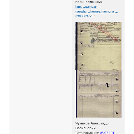
военнопленных
.
https://pamyat-
naroda.ru/heroes/memoria …
n300303725
:
Чумаков Александр
Васильевич
Дата рождения:
08.07.1911