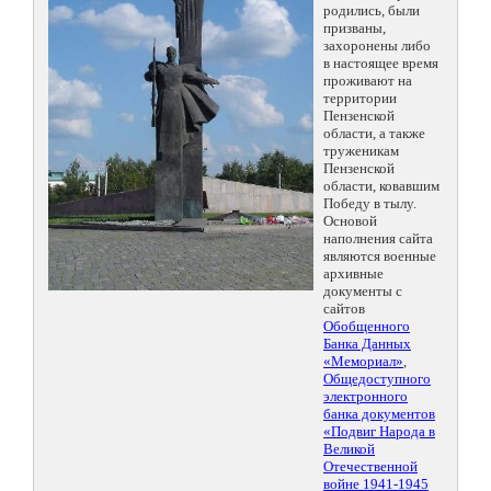
родились, были
призваны,
захоронены либо
в настоящее время
проживают на
территории
Пензенской
области, а также
труженикам
Пензенской
области, ковавшим
Победу в тылу.
Основой
наполнения сайта
являются военные
архивные
документы с
сайтов
Обобщенного
Банка Данных
«Мемориал»
,
Общедоступного
электронного
банка документов
«Подвиг Народа в
Великой
Отечественной
войне 1941-1945