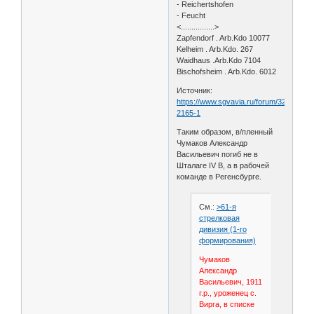
- Reichertshofen
- Feucht
<................>
Zapfendorf . Arb.Kdo 10077
Kelheim . Arb.Kdo. 267
Waidhaus .Arb.Kdo 7104
Bischofsheim . Arb.Kdo. 6012
Источник:
https://www.sgvavia.ru/forum/329-
2165-1
Таким образом, в/пленный
Чумаков Александр
Васильевич погиб не в
Шталаге IV B, а в рабочей
команде в Регенсбурге.
См.:
>61-я
стрелковая
дивизия (1-го
формирования)
Чумаков
Александр
Васильевич, 1911
г.р., уроженец с.
Вирга, в списке