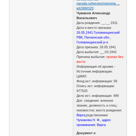
naroda.ru/heroes/memoria …
ie63980325
:
Чумаков Александр
Васильевич
Дата рождения: __.__.1911
Дата и место призыва:
26.05.1941 Головинщинский
РВК, Пензенская обл.,
Головинщинский р-н
Дата призыва: 26.05.1941
Дата выбытия: __.03.1942
Причина выбытия:
пропал без
вести
Информация об архиве -
Источник информации:
ЦАМО
Фонд ист. информации: 58
Опись ист. информации:
977520
Дело ист. информации: 499
Доп. сведения: военное
звание, должность и спец.:
неизвестно; место рождения:
Вирга
;родственники:
Чумакова Н. Ф., адрес
проживания: Вирга.
Документ о