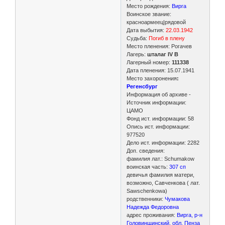
Место рождения:
Вирга
Воинское звание:
красноармеец|рядовой
Дата выбытия:
22.03.1942
Судьба:
Погиб в плену
Место пленения: Рогачев
Лагерь:
шталаг IV B
Лагерный номер:
111338
Дата пленения: 15.07.1941
Место захоронения
:
Регенсбург
Информация об архиве -
Источник информации:
ЦАМО
Фонд ист. информации: 58
Опись ист. информации:
977520
Дело ист. информации: 2282
Доп. сведения:
фамилия лат.: Schumakow
воинская часть:
307 сп
девичья фамилия матери,
возможно, Савченкова ( лат.
Sawschenkowa)
родственники:
Чумакова
Надежда Федоровна
адрес проживания:
Вирга, р-н
Головинщинский, обл. Пенза