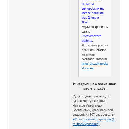
области
Белоруссии на
месте слияния
рек Днепр и
Друть
.
Административный
центр
Рогачёвского
района
.
Железнодорожная
станция Рогачёв
на линии
Могилёв-Жлобин.
https://ru.wikipedia.org/wiki/
Рогачёв
Информация о возможном
месте службы
Судя по дате призыва, по
дате и месту пленения,
Чумаков Александр
Васильевич, красноармеец|
рядовой из 307 сп, воевал в :
>61-я стрелковая дивизия (1-
го формирования)