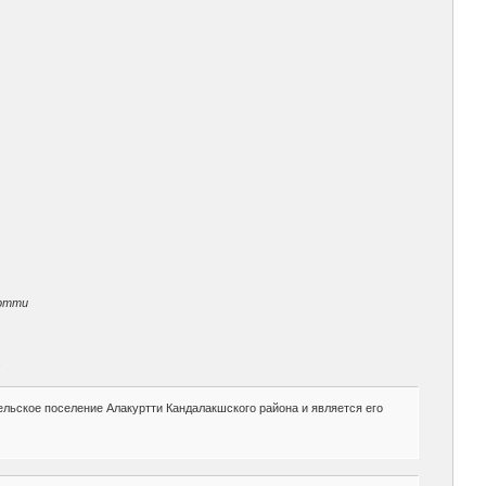
уртти
.
сельское поселение Алакуртти Кандалакшского района и является его