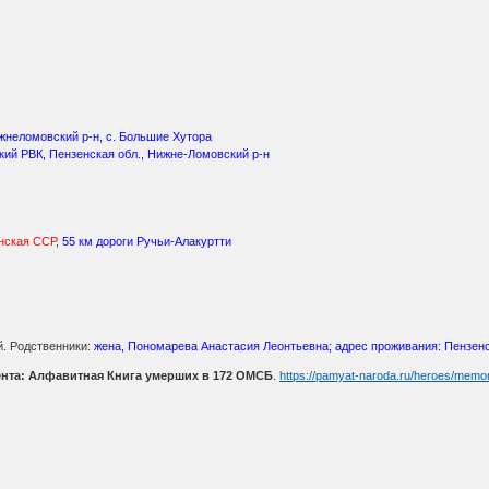
жнеломовский р-н, с. Большие Хутора
ий РВК, Пензенская обл., Нижне-Ломовский р-н
нская ССР
,
55 км дороги Ручьи-Алакуртти
й. Родственники:
жена, Пономарева Анастасия Леонтьевна; адрес проживания: Пензенс
ента: Алфавитная Книга умерших в 172 ОМСБ
.
https://pamyat-naroda.ru/heroes/memo