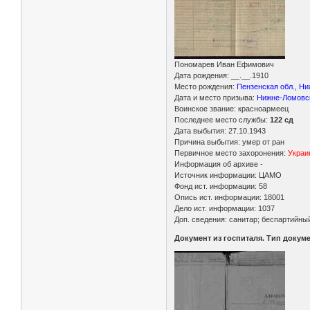
Пономарев Иван Ефимович
Дата рождения: __.__.1910
Место рождения:
Пензенская обл., Ни
Дата и место призыва:
Нижне-Ломовск
Воинское звание: красноармеец
Последнее место службы:
122 сд
Дата выбытия: 27.10.1943
Причина выбытия: умер от ран
Первичное место захоронения:
Украи
Информация об архиве -
Источник информации: ЦАМО
Фонд ист. информации: 58
Опись ист. информации: 18001
Дело ист. информации: 1037
Доп. сведения: санитар; беспартийны
Документ из госпиталя. Тип докум