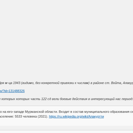
ря м-ца 1943 (видимо, без конкретной привязки к числам) в районе ст. Войта, Алак
ew/?id=131488326
не которых которых часть 122 сд вели боевые действия в интересующий нас период
село на юго-западе Мурманской области. Входит в состав муниципального образования 
селение: 5533 человека (2021).
https://ru.wikipedia.org/wiki/Алакуртти