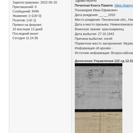
Здравствуйте!
Зарегистрирован
: 2022-05-20
Печатная Книга Памяти
.
https://pam
Приглашений:
0
Пономарев Иван Ефимович
Сообщений:
8496
Дата рождения: __.__.1910
Уважение:
[+119/-0]
Место рождения: Пензенская обл., Ни
Позитив:
[+0/-1]
Дата и место призыва: Нижнеломовск
Провел на форуме:
10 месяцев 13 дней
Воинское звание: красноармеец
Последний визит:
Дата выбытия: 27.10.1943
Сегодня 11:24:36
Причина выбытия: погиб
Первичное место захоронения: Мурман
Информация об архиве -
Источник информации: Всероссийская
Донесение Управления 122 сд 12.11