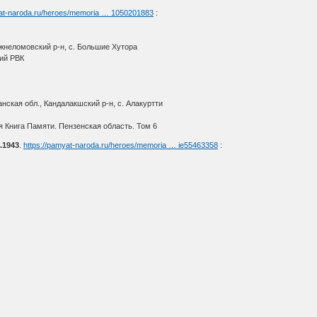
yat-naroda.ru/heroes/memoria … 1050201883
:
жнеломовский р-н, с. Большие Хутора
ий РВК
ская обл., Кандалакшский р-н, с. Алакуртти
 Книга Памяти. Пензенская область. Том 6
.1943
.
https://pamyat-naroda.ru/heroes/memoria … ie55463358
: