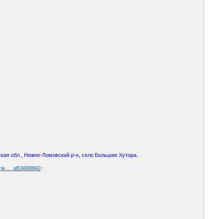
кая обл., Нижне-Ломовский р-н, село Большие Хутора.
ria … al53698860
: