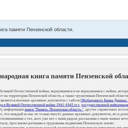
нига памяти Пензенской области.
народная книга памяти Пензенской обл
Великой Отечественной войны, вернувшимся и не вернувшимся с войны, котор
т на территории Пензенской области, а также труженикам Пензенской области
 являются военные архивные документы с сайтов
Обобщенного Банка Данных
а в Великой Отечественной войне 1941-1945 гг.»
,
государственной информаци
), информация
книги "Память. Пензенская область."
, других справочных источ
 то, что каждый из нас не только внесёт данные архивных документов, но и 
оминаниями о тех, кого уже нет с нами рядом, рассказами о ныне живых ветер
в тылу, прославлял ратными и трудовыми подвигами Пензенскую землю.
ая энциклопедия, в которую каждый желающий может внести известную ему и