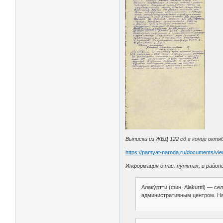
Выписки из ЖБД 122 сд в конце октяб
https://pamyat-naroda.ru/documents/vi
Информация о нас. пунктах, в райо
Алаку́ртти (фин. Alakurtti) — 
административным центром. На