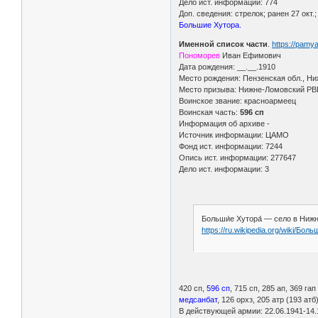
Дело ист. информации: 774
Доп. сведения: стрелок; ранен 27 окт.
Большие Хутора.
Именной список части
.
https://pamy
Пономорев
Иван Ефимович
Дата рождения: __.__.1910
Место рождения: Пензенская обл., Ни
Место призыва: Нижне-Ломовский РВК
Воинское звание: красноармеец
Воинская часть:
596 сп
Информация об архиве -
Источник информации: ЦАМО
Фонд ист. информации: 7244
Опись ист. информации: 277647
Дело ист. информации: 3
Больши́е Хутора́ — село в Ниж
https://ru.wikipedia.org/wiki/Бо
420 сп,
596 сп
, 715 сп, 285 ап, 369 га
медсанбат
, 126 орхз, 205 атр (193 атб
В действующей армии: 22.06.1941-14.1