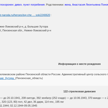
;
похоронен: дивиз. пункт погребения
. Родственники:
жена, Анастасия Леонтьевна Поном
at-naroda.ru/heroes/isp-che … sok2240620
:
жне-Ломовский р-н, д. Большие Хутора
, Пензенская обл., Нижне-Ломовский р-н
Информация о месте рождения
неломовском районе Пензенской области России. Административный центр сельского п
льшие_Хутора_
(Пензенская_область)
122 стрелковая дивизия
п — до 20.10.1941, 208 оиптдн, 392 зенбатр (252 озадн) — до 10.06.1943, 370 миндн — с 2
), 320 (123, 80) пхп, 42 двл, 36 дарм, 114 ппс, 195 пкг
1.1944; 02.12.1944-09.05.1945