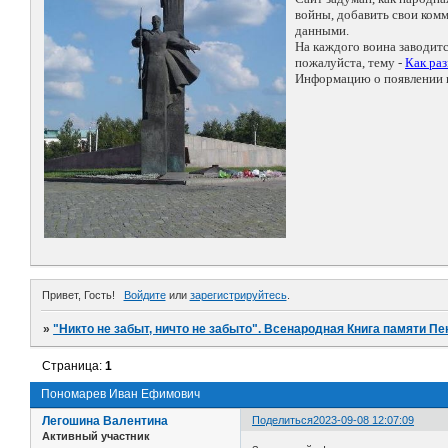
войны, добавить свои ко
данными.
На каждого воина заводит
пожалуйста, тему -
Как ра
Информацию о появлении н
Привет, Гость!
Войдите
или
зарегистрируйтесь
.
»
"Никто не забыт, ничто не забыто". Всенародная Книга памяти Пе
Страница:
1
Пономарев Иван Ефимович
Легошина Валентина
Поделиться
2023-09-08 12:07:09
Активный участник