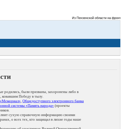
Из Пензенской области на фронты Великой
асти
ые родились, были призваны, захоронены либо в
, ковавшим Победу в тылу.
 «Мемориал»
,
Общедоступного электронного банка
онной системы «Память народа»
(проекты
ников.
дополнит сухую справочную информацию своими
анах, о всех тех, кто защищал в лихие годы наше
нформацию об участниках Великой Отечественной