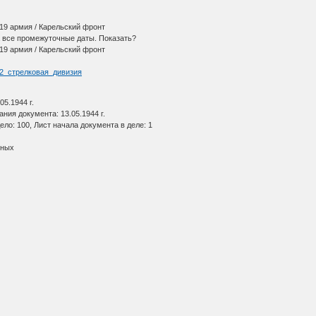
 19 армия / Карельский фронт
 все промежуточные даты. Показать?
 19 армия / Карельский фронт
/122_стрелковая_дивизия
05.1944 г.
ния документа: 13.05.1944 г.
ело: 100, Лист начала документа в деле: 1
нных