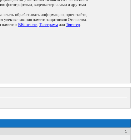
цию фотографиями, видеоматериалами и другими
ем начать обрабатывать информацию, прочитайте,
я увековечивания памяти защитников Отечества.
и памяти в
ВКонтакте
,
Телеграмм
или
Твиттер
.
1