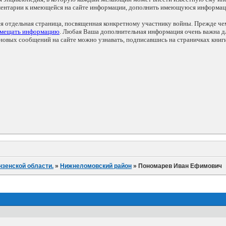
мментарии к имеющейся на сайте информации, дополнить имеющуюся информа
ся отдельная страница, посвященная конкретному участнику войны. Прежде ч
змещать информацию
. Любая Ваша дополнительная информация очень важна дл
овых сообщений на сайте можно узнавать, подписавшись на страничках книг
нзенской области.
»
Нижнеломовский район
»
Пономарев Иван Ефимович