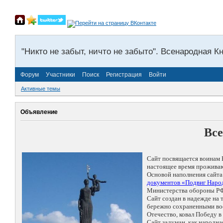
"Никто не забыт, ничто не забыто". Всенародная К
Форум
Участники
Поиск
Регистрация
Войти
Активные темы
Объявление
Все
Сайт посвящается воинам 
настоящее время проживаю
Основой наполнения сайта
документов «Подвиг Народ
Министерства обороны РФ
Сайт создан в надежде на
бережно сохраненными восп
Отечество, ковал Победу 
Сайт задуман, как народн