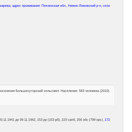
арева; адрес проживания: Пензенская обл., Нижне-Ломовский р-н, село
оселения Большехуторский сельсовет. Население: 583 человека (2010).
0.11.1941 до 09.11.1942, 153 рр (153 рб), 223 сапб, 256 обс (799 орс),
172