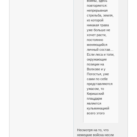
войны, здесь
повторяется:
непрерывная
стрельба, земля,
из которой
никакая трава
уже больше не
хочет расти,
постоянно
меняющийся
личный состав…
Если леса и топи,
окружающие
позиции на
Волхове и у
Погостья, уже
сами по себе
представляются
ужасом, то
Киришский
плацдарм
является
кульминацией
всего этого
Несмотря на то, что
немецкие войска несли