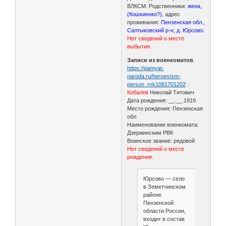
ВЛКСМ. Родственники:
жена,
(Кошкиенко?)
, адрес
проживания:
Пензенская обл.,
Салтыковский р-н, д. Юрсово
.
Нет сведений о месте
выбытия.
Записи из военкоматов
.
https://pamyat-
naroda.ru/heroes/sm-
person_rvk1081701202
:
Кобалев
Николай Титович
Дата рождения: __.__.1919
Место рождения: Пензенская
обл
Наименование военкомата:
Дзержинским РВК
Воинское звание: рядовой
Нет сведений о месте
рождения.
Юрсово — село
в Земетчинском
районе
Пензенской
области России,
входит в состав