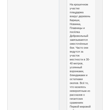
На крошечном
участке
плацдарма
вокруг деревень
Кириши,
Новинка,
Плавницы и
посёлка
Добровольный
завязываются
ожесточённые
бои. Часто они
ведутся за
участок
местности в 30-
40 метров,
усеянный
воронками,
блиндажами и
остатками
окопов. Всё то,
что казалось
невероятным из
рассказов о
гигантских
сражениях
Первой мировой