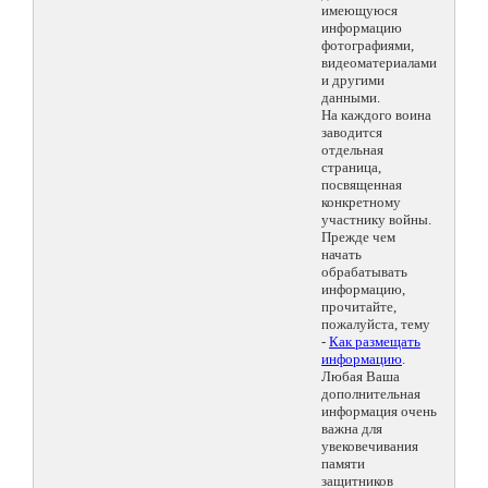
имеющуюся
информацию
фотографиями,
видеоматериалами
и другими
данными.
На каждого воина
заводится
отдельная
страница,
посвященная
конкретному
участнику войны.
Прежде чем
начать
обрабатывать
информацию,
прочитайте,
пожалуйста, тему
-
Как размещать
информацию
.
Любая Ваша
дополнительная
информация очень
важна для
увековечивания
памяти
защитников