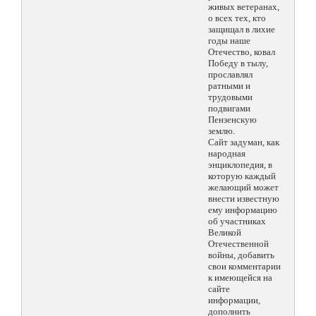
живых ветеранах,
о всех тех, кто
защищал в лихие
годы наше
Отечество, ковал
Победу в тылу,
прославлял
ратными и
трудовыми
подвигами
Пензенскую
землю.
Сайт задуман, как
народная
энциклопедия, в
которую каждый
желающий может
внести известную
ему информацию
об участниках
Великой
Отечественной
войны, добавить
свои комментарии
к имеющейся на
сайте
информации,
дополнить