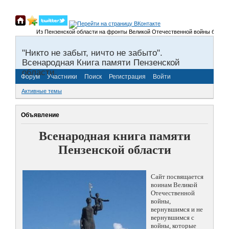
Из Пензенской области на фронты Великой Отечественной войны было призва
"Никто не забыт, ничто не забыто".
Всенародная Книга памяти Пензенской
области.
Форум
Участники
Поиск
Регистрация
Войти
Активные темы
Объявление
Всенародная книга памяти
Пензенской области
Сайт посвящается
воинам Великой
Отечественной
войны,
вернувшимся и не
вернувшимся с
войны, которые