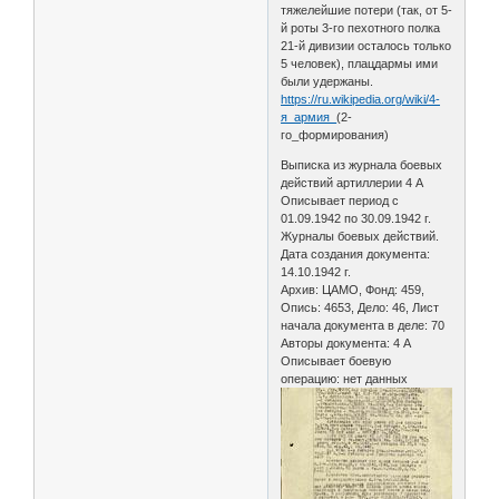
тяжелейшие потери (так, от 5-
й роты 3-го пехотного полка
21-й дивизии осталось только
5 человек), плацдармы ими
были удержаны.
https://ru.wikipedia.org/wiki/4-
я_армия_
(2-
го_формирования)
Выписка из журнала боевых
действий артиллерии 4 А
Описывает период с
01.09.1942 по 30.09.1942 г.
Журналы боевых действий.
Дата создания документа:
14.10.1942 г.
Архив: ЦАМО, Фонд: 459,
Опись: 4653, Дело: 46, Лист
начала документа в деле: 70
Авторы документа: 4 А
Описывает боевую
операцию: нет данных