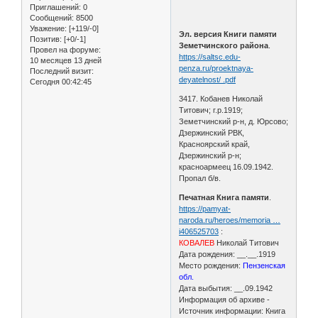
Приглашений:
0
Сообщений:
8500
Уважение:
[+119/-0]
Эл. версия Книги памяти
Позитив:
[+0/-1]
Земетчинского района
.
Провел на форуме:
https://saltsc.edu-
10 месяцев 13 дней
penza.ru/proektnaya-
Последний визит:
deyatelnost/ .pdf
Сегодня 00:42:45
3417. Кобанев Николай
Титович; г.р.1919;
Земетчинский р-н, д. Юрсово;
Дзержинский РВК,
Красноярский край,
Дзержинский р-н;
красноармеец 16.09.1942.
Пропал б/в.
Печатная Книга памяти
.
https://pamyat-
naroda.ru/heroes/memoria …
i406525703
:
КОВАЛЕВ
Николай Титович
Дата рождения: __.__.1919
Место рождения:
Пензенская
обл.
Дата выбытия: __.09.1942
Информация об архиве -
Источник информации: Книга