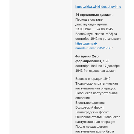
· · · · ·
https://rkka.wiki/index.php/44_стрелко
44 стрелковая дивизия
Период в составе
действующей армии:
23.09.1941 — 24.08.1945.
Боевой путь части. ЖБД за
сентябрь 1942 не установлен.
https://pamyat-
naroda.ru/warunit/id1700
:
4-я а́рмия 2-го
формирования
, с 26
сентября 1941 по 17 декабря
1941 4-я отдельная армия
Боевые операции 1942:
Тихвинская стратегическая
наступательная операция.
Любанская наступательная
операция
В составе фронтов:
Волховский фронт.
Ленинградский фронт
Основная статья: Любанская
наступательная операция
После неудавшегося
наступления армия была