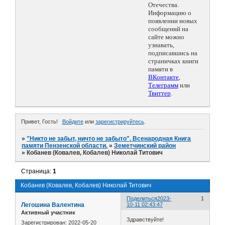
Отечества.
Информацию о
появлении новых
сообщений на
сайте можно
узнавать,
подписавшись на
страничках книги
памяти в
ВКонтакте
,
Телеграмм
или
Твиттер
.
Привет, Гость!
Войдите
или
зарегистрируйтесь
.
»
"Никто не забыт, ничто не забыто". Всенародная Книга
памяти Пензенской области.
»
Земетчинский район
»
Кобанев (Ковалев, Кобалев) Николай Титович
Страница:
1
Кобанев (Ковалев, Кобалев) Николай Титович
Поделиться
2023-
1
Легошина Валентина
10-11 02:43:47
Активный участник
Здравствуйте!
Зарегистрирован
: 2022-05-20