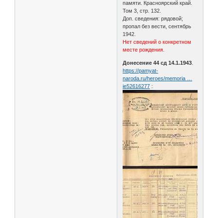
памяти. Красноярский край.
Том 3, стр. 132.
Доп. сведения: рядовой;
пропал без вести, сентябрь
1942.
Нет сведений о конкретном
месте рождения.
Донесение 44 сд 14.1.1943
.
https://pamyat-
naroda.ru/heroes/memoria …
ie52616277
: