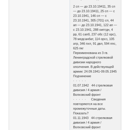
2 сп — до 23.10.19411, 35 сп
— до 23.10.19411, 25 сп — с
23.10.1941, 146 сп — с
23.10.1941, 305 (701) сп, 44
ап — до 23.10.1941, 122 ап —
с 23.10.1941, 288 оиптдн, 4
рр, 61 сапб, 237 обс (12 орс),
78 медсанбат, 114 орхз, 105
атр, 346 пхп, 91 двл, 594 ппс,
625 пкг
Переименована из 3 гв.
Ленинградской стрелковой
дивизии народного
ополчения. В действующей
армии: 24.09.1941-09.05.1945
Подчинение
· · · · ·
01.07.1942 44 стрелковая
дивизия / 4 армия /
Волховский фронт
· · · · · Сведения
повторяются на все
промежуточные даты.
Показать?
01.11.1943 44 стрелковая
дивизия / 4 армия /
Волховский фронт