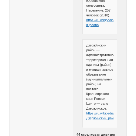
Юрсовского
сельсовета.
Население: 257
человек (2010).
https://ru.wikipedia.org/wiki/
Юрсово
Дзержи́нский
район —
административно-
территориальная
единица (район)
и муниципальное
образование
(муниципальный
район) на
востоке
Красноярского
края России.
Центр — село
Дзержинское.
https://ru.wikipedia.org/wiki/
Дзержинский_район_
(Краснояр
44 стрелковая дивизия