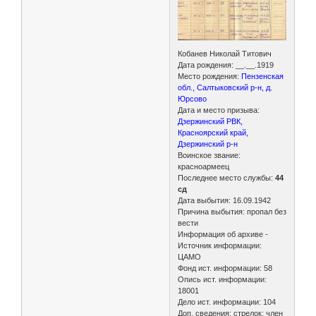
Кобанев Николай Титович
Дата рождения: __.__.1919
Место рождения:
Пензенская
обл., Салтыковский р-н, д.
Юрсово
Дата и место призыва:
Дзержинский РВК,
Красноярский край,
Дзержинский р-н
Воинское звание:
красноармеец
Последнее место службы:
44
сд
Дата выбытия: 16.09.1942
Причина выбытия: пропал без
вести
Информация об архиве -
Источник информации:
ЦАМО
Фонд ист. информации: 58
Опись ист. информации:
18001
Дело ист. информации: 104
Доп. сведения: стрелок; член