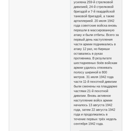
усилена 259-й стрелковой
дивизией, 24-й стрелковой
бригадой и 7-й гвардейской
танковой бригадой, а также
артиллерией. 20 июля 1942
года советские войска вновь
перешли в массированную
атаку и были отбиты. Всего за
первый день наступления
части армии поднимались в
атаку 12 раз, но Кириши
оставались в руках
противника. В результате
шестидневных боёв войскам
армии удалось отвоевать
полосу шириной в 800
метров. 31 июля 1942 года
части 11-й пехотной дивизии
были сменены на плацдарме
частями 21-й пехотной
дивизии. Вновь активное
наступление войск армии
началось 13 августа 1942
года, затем 22 августа 1942
года и продолжались в
течение первых трёх недель
сентября 1942 года.