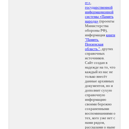
гг.»
,
государственной
информационной
системы «Память
народа»
(проекты
Министерства
обороны РФ),
информация
книги
"Память.
Пензенская
область."
, других
справочных
источников.
Сайт создан в
надежде на то, что
каждый из нас не
только внесёт
данные архивных
документов, но и
дополнит сухую
справочную
информацию
своими бережно
сохраненными
воспоминаниями о
тех, кого уже нет с
нами рядом,
рассказами о ныне