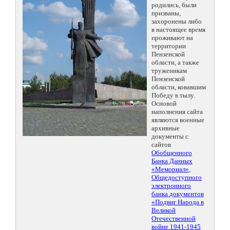
родились, были
призваны,
захоронены либо
в настоящее время
проживают на
территории
Пензенской
области, а также
труженикам
Пензенской
области, ковавшим
Победу в тылу.
Основой
наполнения сайта
являются военные
архивные
документы с
сайтов
Обобщенного
Банка Данных
«Мемориал»
,
Общедоступного
электронного
банка документов
«Подвиг Народа в
Великой
Отечественной
войне 1941-1945