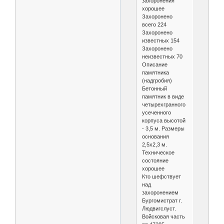
захоронения
хорошее
Захоронено
всего 224
Захоронено
известных 154
Захоронено
неизвестных 70
Описание
памятника
(надгробия)
Бетонный
памятник в виде
четырехгранного
усеченного
корпуса высотой
- 3,5 м. Размеры
основания
2,5х2,3 м.
Техническое
состояние
хорошее
Кто шефствует
над
захоронением
Бургомистрат г.
Людвигслуст.
Войсковая часть