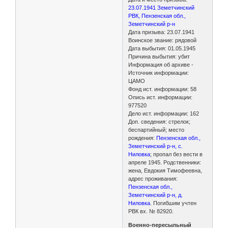
23.07.1941 Земетчинский
РВК, Пензенская обл.,
Земетчинский р-н
Дата призыва: 23.07.1941
Воинское звание: рядовой
Дата выбытия: 01.05.1945
Причина выбытия: убит
Информация об архиве -
Источник информации:
ЦАМО
Фонд ист. информации: 58
Опись ист. информации:
977520
Дело ист. информации: 162
Доп. сведения: стрелок;
беспартийный; место
рождения:
Пензенская обл.,
Земетчинский р-н, с.
Ниловка
; пропал без вести в
апреле 1945. Родственники:
жена, Евдокия Тимофеевна,
адрес проживания:
Пензенская обл.,
Земетчинский р-н, д.
Ниловка
. Погибшим учтен
РВК вх. № 82920.
Военно-пересыльный