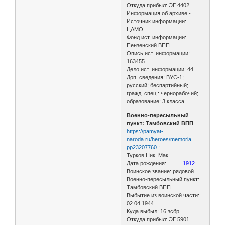
Откуда прибыл: ЭГ 4402
Информация об архиве -
Источник информации:
ЦАМО
Фонд ист. информации:
Пензенский ВПП
Опись ист. информации:
163455
Дело ист. информации: 44
Доп. сведения: ВУС-1;
русский; беспартийный;
гражд. спец.: чернорабочий;
образование: 3 класса.
Военно-пересыльный
пункт: Тамбовский ВПП
.
https://pamyat-
naroda.ru/heroes/memoria …
pp23207760
:
Турков Ник. Мак.
Дата рождения: __.__.
1912
Воинское звание: рядовой
Военно-пересыльный пункт:
Тамбовский ВПП
Выбытие из воинской части:
02.04.1944
Куда выбыл: 16 зсбр
Откуда прибыл: ЭГ 5901