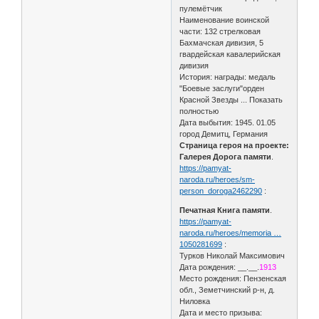
пулемётчик
Наименование воинской
части: 132 стрелковая
Бахмачская дивизия, 5
гвардейская кавалерийская
дивизия
История: награды: медаль
"Боевые заслуги"орден
Красной Звезды ... Показать
полностью
Дата выбытия: 1945. 01.05
город Демитц, Германия
Страница героя на проекте:
Галерея Дорога памяти
.
https://pamyat-
naroda.ru/heroes/sm-
person_doroga2462290
:
Печатная Книга памяти
.
https://pamyat-
naroda.ru/heroes/memoria …
1050281699
:
Турков Николай Максимович
Дата рождения: __.__.
1913
Место рождения: Пензенская
обл., Земетчинский р-н, д.
Ниловка
Дата и место призыва: