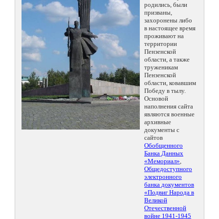
родились, были
призваны,
захоронены либо
в настоящее время
проживают на
территории
Пензенской
области, а также
труженикам
Пензенской
области, ковавшим
Победу в тылу.
Основой
наполнения сайта
являются военные
архивные
документы с
сайтов
Обобщенного
Банка Данных
«Мемориал»
,
Общедоступного
электронного
банка документов
«Подвиг Народа в
Великой
Отечественной
войне 1941-1945