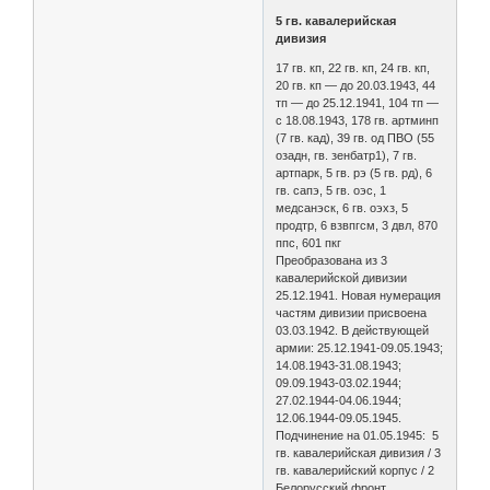
5 гв. кавалерийская
дивизия
17 гв. кп, 22 гв. кп, 24 гв. кп,
20 гв. кп — до 20.03.1943, 44
тп — до 25.12.1941, 104 тп —
с 18.08.1943, 178 гв. артминп
(7 гв. кад), 39 гв. од ПВО (55
озадн, гв. зенбатр1), 7 гв.
артпарк, 5 гв. рэ (5 гв. рд), 6
гв. сапэ, 5 гв. оэс, 1
медсанэск, 6 гв. оэхз, 5
продтр, 6 взвпгсм, 3 двл, 870
ппс, 601 пкг
Преобразована из 3
кавалерийской дивизии
25.12.1941. Новая нумерация
частям дивизии присвоена
03.03.1942. В действующей
армии: 25.12.1941-09.05.1943;
14.08.1943-31.08.1943;
09.09.1943-03.02.1944;
27.02.1944-04.06.1944;
12.06.1944-09.05.1945.
Подчинение на 01.05.1945: 5
гв. кавалерийская дивизия / 3
гв. кавалерийский корпус / 2
Белорусский фронт.