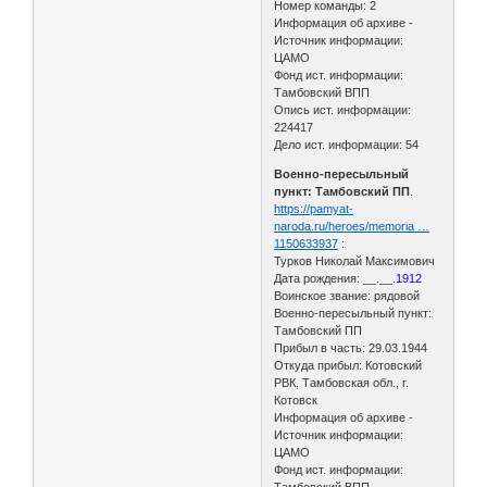
Номер команды: 2
Информация об архиве -
Источник информации:
ЦАМО
Фонд ист. информации:
Тамбовский ВПП
Опись ист. информации:
224417
Дело ист. информации: 54
Военно-пересыльный
пункт: Тамбовский ПП
.
https://pamyat-
naroda.ru/heroes/memoria …
1150633937
:
Турков Николай Максимович
Дата рождения: __.__.
1912
Воинское звание: рядовой
Военно-пересыльный пункт:
Тамбовский ПП
Прибыл в часть: 29.03.1944
Откуда прибыл: Котовский
РВК, Тамбовская обл., г.
Котовск
Информация об архиве -
Источник информации:
ЦАМО
Фонд ист. информации:
Тамбовский ВПП