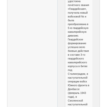
удостоена
почётного звания
«Гвардейская»,
получила новый
войсковой № и
была
преобразована в
5-ю гвардейскую
кавалерийскую
дивизию.
Гвардейское
формирование
успешно вело
боевые действия
в составе 3-го
гвардейского
кавалерийского
корпуса в битве
под
Сталинградом, в
наступательной
операции войск
Южного фронта в
Донбассе
(февраль 1943
года), в
Смоленской
наступательной