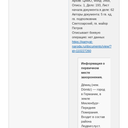
Архив: ЦАМО, Фонд: 3468,
Опись: 1, Дело: 193, Лист
начала документа в деле: 62
Авторы документа: 5 гв. кд,
гв. подполковник
Светозарский, гв. майор
Петров
Описывает боевую
операцию: нет данных
https://pamyat-
naroda.ru/documents/view/?
id=110227260
Информация о
первичном
месте
захоронения.
Дёмиц (нем.
Dömitz) — город
в Германии, в
земле
Мекленбург-
Передняя
Померания.
Входит в состав
района
Людвигслуст.