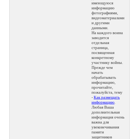
имеющуюся
информацию
фотографиями,
видеоматериалами
и другими
данными.
На каждого воина
заводится
отдельная
страница,
посвященная
конкретному
участнику войны.
Прежде чем
начать
обрабатывать
информацию,
прочитайте,
пожалуйста, тему
-
Как размещать
информацию
.
Любая Ваша
дополнительная
информация очень
важна для
увековечивания
памяти
защитников