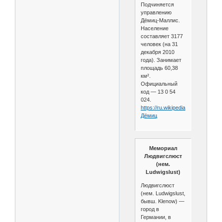
Подчиняется
управлению
Дёмиц-Маллис.
Население
составляет 3177
человек (на 31
декабря 2010
года). Занимает
площадь 60,38
км².
Официальный
код — 13 0 54
024.
https://ru.wikipedia.org/wiki/
Дёмиц
Мемориал
Людвигслюст
(нем.
Ludwigslust)
Людвигслюст
(нем. Ludwigslust,
бывш. Klenow) —
город в
Германии, в