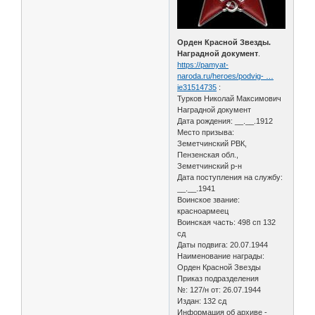
Орден Красной Звезды.
Наградной документ
.
https://pamyat-
naroda.ru/heroes/podvig- …
ie31514735
:
Турков Николай Максимович
Наградной документ
Дата рождения: __.__.1912
Место призыва:
Земетчинский РВК,
Пензенская обл.,
Земетчинский р-н
Дата поступления на службу:
__.__.1941
Воинское звание:
красноармеец
Воинская часть: 498 сп 132
сд
Даты подвига: 20.07.1944
Наименование награды:
Орден Красной Звезды
Приказ подразделения
№: 127/н от: 26.07.1944
Издан: 132 сд
Информация об архиве -