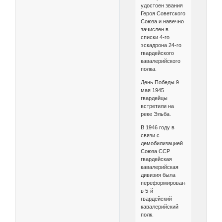
удостоен звания
Героя Советского
Союза и навечно
зачислен в
списки 4-го
эскадрона 24-го
гвардейского
кавалерийского
полка.
День Победы 9
мая 1945
гвардейцы
встретили на
реке Эльба.
В 1946 году в
связи с
демобилизацией
Союза ССР
гвардейская
кавалерийская
дивизия была
переформирована
в 5-й
гвардейский
кавалерийский
полк.