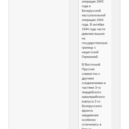
операции 1943
года и
Белорусской
наступательной
операции 1944
года. В октябре
1944 года части
дивизии вышли
на
государственную
границу с
нацистской
Германией.
В Восточной
Пруссии
совместно с
другими
соединениями и
частями 3-го
гвардейского
кавалерийского
корпуса 2-го
Белорусского
фронта
кавдивизия
особенно
отличились в
бою за