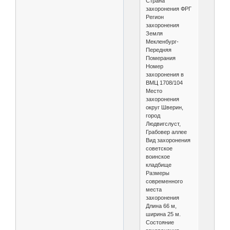
Страна
захоронения ФРГ
Регион
захоронения
Земля
Мекленбург-
Передняя
Померания
Номер
захоронения в
ВМЦ 1708/104
Место
захоронения
округ Шверин,
город
Людвигслуст,
Грабовер аллее
Вид захоронения
советское
воинское
кладбище
Размеры
современного
места
захоронения
Длина 66 м,
ширина 25 м.
Состояние