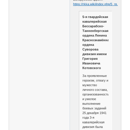
https://rkka.wiki/index.php/5_гв._кава
5-я гвардейская
кавалерийская
Бессарабско-
Танненбергская
ордена Ленина
Краснознамённая
ордена
Суворова
дивизия имени
Григория
Ивановича
Котовского
За проявленные
героизм, отвагу и
мужество
личного состава,
организованность
и умелое
выполнение
боевых заданий
25 декабря 1941
года 3-я
кавалерийская
дивизия была