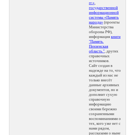
гг.»
,
государственной
информационной
системы «Память
народа»
(проекты
Министерства
обороны РФ),
информация
книги
"Память.
Пензенская
область."
, других
справочных
источников.
Сайт создан в
надежде на то, что
каждый из нас не
только внесёт
данные архивных
документов, но и
дополнит сухую
справочную
информацию
своими бережно
сохраненными
воспоминаниями о
тех, кого уже нет с
нами рядом,
рассказами о ныне