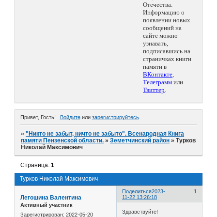
Отечества.
Информацию о
появлении новых
сообщений на
сайте можно
узнавать,
подписавшись на
страничках книги
памяти в
ВКонтакте
,
Телеграмм
или
Твиттер
.
Привет, Гость!
Войдите
или
зарегистрируйтесь
.
»
"Никто не забыт, ничто не забыто". Всенародная Книга
памяти Пензенской области.
»
Земетчинский район
»
Турков
Николай Максимович
Страница:
1
Турков Николай Максимович
Поделиться
2023-
1
Легошина Валентина
11-22 13:26:18
Активный участник
Здравствуйте!
Зарегистрирован
: 2022-05-20