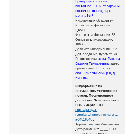
Бранденбург, г. Демитц,
восточнее, 100 м от окраины,
восточнее шоссе, парк,
могила № 7
Информация об архиве -
Источник информации:
ЦАМО
Фонд ист. информации: 58
Опись ист. информации:
18003
Дело ист. информации: 952
Доп. сведения: пулеметчик.
Родственники:
жена, Туркова
Евдокия Тимофеевна
, адрес
проживания:
Пензенская
обл., Земетчинский р-н, д.
Ниловка
.
Информация из
документов, уточняющих
потери. Послевоенное
донесение Земетчинского
РВК 6 марта 1947
.
https://pamyat-
naroda.ru/heroes/memoria …
ie64818548
:
Турков Николай Максимович
Дата рождения: __.__.
1913
Дата и место призыва: