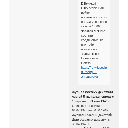
В Великой
Отечественной
войне
правительственных
наград удостоено
свыше 10 000
человек личного
состава
соединения, из
них трём
присвоено
звание Героя
Советского
Союза.
https://ru.wikipedia.org/wiki/5-
я_гвард …
ая_дивизия
Журнал боевых действий
частей 5 гв. кд за период с
1 апреля по 1 мая 1945 г.
Описывает период с
01.04.1945 по 30.04.1945 г.
Журналы боевых действий.
Дата создания документа:
30.04.1945 г.