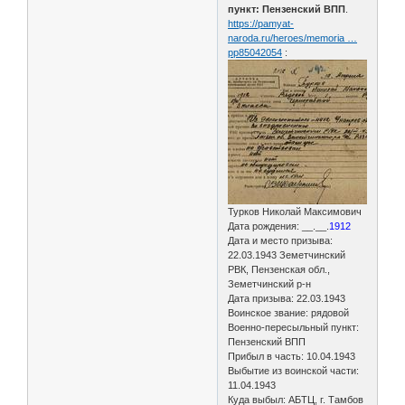
пункт: Пензенский ВПП
.
https://pamyat-
naroda.ru/heroes/memoria …
pp85042054
:
Турков Николай Максимович
Дата рождения: __.__.
1912
Дата и место призыва:
22.03.1943 Земетчинский
РВК, Пензенская обл.,
Земетчинский р-н
Дата призыва: 22.03.1943
Воинское звание: рядовой
Военно-пересыльный пункт:
Пензенский ВПП
Прибыл в часть: 10.04.1943
Выбытие из воинской части:
11.04.1943
Куда выбыл: АБТЦ, г. Тамбов