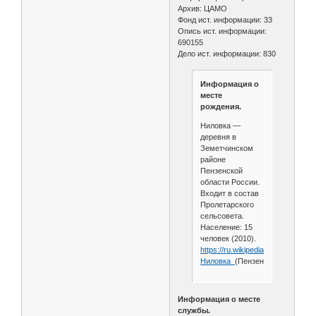
Архив: ЦАМО
Фонд ист. информации: 33
Опись ист. информации:
690155
Дело ист. информации: 830
Информация о
месте
рождения.
Ниловка —
деревня в
Земетчинском
районе
Пензенской
области России.
Входит в состав
Пролетарского
сельсовета.
Население: 15
человек (2010).
https://ru.wikipedia.org/wiki/
Ниловка_
(Пензенская_область)
Информация о месте
службы.