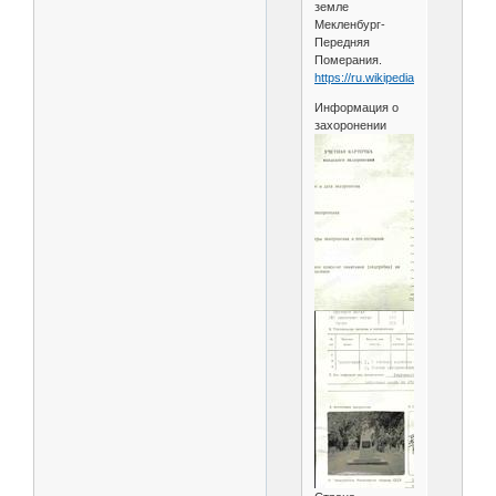
земле
Мекленбург-
Передняя
Померания.
https://ru.wikipedia.org/wiki....1т
Информация о
захоронении