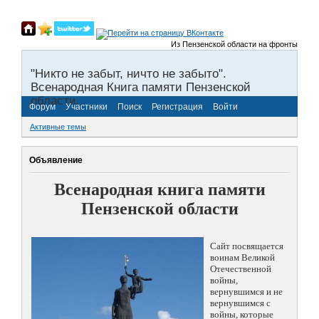
Из Пензенской области на фронты Великой От
"Никто не забыт, ничто не забыто".
Всенародная Книга памяти Пензенской
области.
Форум
Участники
Поиск
Регистрация
Войти
Активные темы
Объявление
Всенародная книга памяти
Пензенской области
Сайт посвящается
воинам Великой
Отечественной
войны,
вернувшимся и не
вернувшимся с
войны, которые