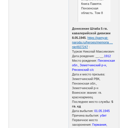
Книга Памяти.
Пензенская
область. Том 8
Донесение Штаба 5 гв.
кавалерийской дивизии
8.05.1945
.
https://pamyat-
naroda.ru/heroes/memoria …
nie4927247
:
Турков Николай Максимович
Дата рождения: __.__.
1912
Место рождения:
Пензенская
обл., Земетчинский р-н,
Рянзенский с/с
Дата и место призыва:
Земетчинский РВК,
Пензенская обл.,
Земетчинский р-н
Воинское звание: гв.
красноармеец
Последнее место службы:
5
гв. кд
Дата выбытия:
01.05.1945
Причина выбытия:
убит
Первичное место
захоронения:
Германия,