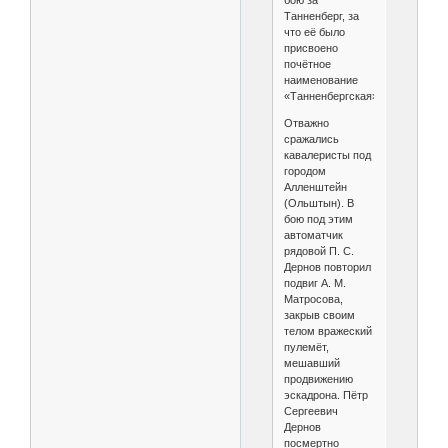
Танненберг, за
что её было
присвоено
почётное
наименование
«Танненбергская».
Отважно
сражались
кавалеристы под
городом
Алленштейн
(Ольштын). В
бою под этим
автоматчик
рядовой П. С.
Дернов повторил
подвиг А. М.
Матросова,
закрыв своим
телом вражеский
пулемёт,
мешавший
продвижению
эскадрона. Пётр
Сергеевич
Дернов
посмертно