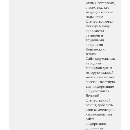
живых ветеранах,
о всех тех, кто
защищал в лихие
годы наше
Отечество, ковал
Победу в тылу,
прославлял
ратными и
трудовыми
подвигами
Пензенскую
землю.
Сайт задуман, как
народная
энциклопедия, в
которую каждый
желающий может
внести известную
ему информацию
об участниках
Великой
Отечественной
войны, добавить
свои комментарии
к имеющейся на
сайте
информации,
дополнить