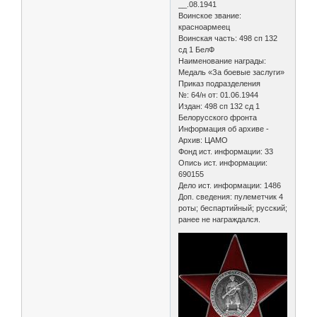
__.08.1941
Воинское звание:
красноармеец
Воинская часть: 498 сп 132
сд 1 БелФ
Наименование награды:
Медаль «За боевые заслуги»
Приказ подразделения
№: 64/н от: 01.06.1944
Издан: 498 сп 132 сд 1
Белорусского фронта
Информация об архиве -
Архив: ЦАМО
Фонд ист. информации: 33
Опись ист. информации:
690155
Дело ист. информации: 1486
Доп. сведения: пулеметчик 4
роты; беспартийный; русский;
ранее не награждался.