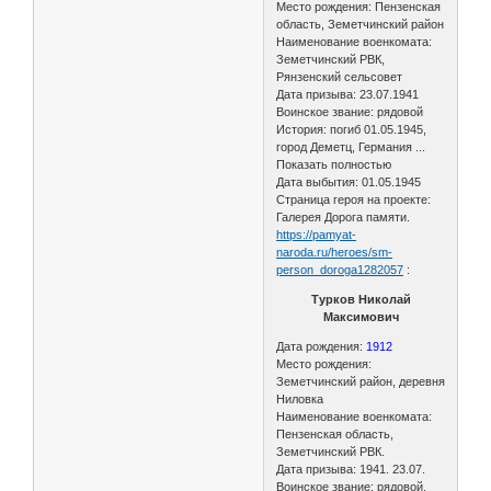
Место рождения: Пензенская
область, Земетчинский район
Наименование военкомата:
Земетчинский РВК,
Рянзенский сельсовет
Дата призыва: 23.07.1941
Воинское звание: рядовой
История: погиб 01.05.1945,
город Деметц, Германия ...
Показать полностью
Дата выбытия: 01.05.1945
Страница героя на проекте:
Галерея Дорога памяти.
https://pamyat-
naroda.ru/heroes/sm-
person_doroga1282057
:
Турков Николай
Максимович
Дата рождения:
1912
Место рождения:
Земетчинский район, деревня
Ниловка
Наименование военкомата:
Пензенская область,
Земетчинский РВК.
Дата призыва: 1941. 23.07.
Воинское звание: рядовой,