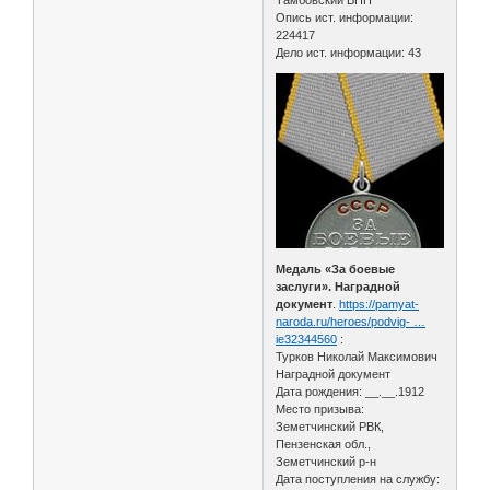
Опись ист. информации:
224417
Дело ист. информации: 43
Медаль «За боевые
заслуги». Наградной
документ
.
https://pamyat-
naroda.ru/heroes/podvig- …
ie32344560
:
Турков Николай Максимович
Наградной документ
Дата рождения: __.__.1912
Место призыва:
Земетчинский РВК,
Пензенская обл.,
Земетчинский р-н
Дата поступления на службу: