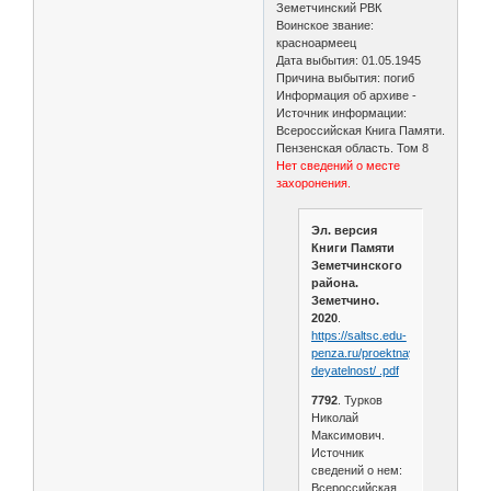
Земетчинский РВК
Воинское звание:
красноармеец
Дата выбытия: 01.05.1945
Причина выбытия: погиб
Информация об архиве -
Источник информации:
Всероссийская Книга Памяти.
Пензенская область. Том 8
Нет сведений о месте
захоронения.
Эл. версия
Книги Памяти
Земетчинского
района.
Земетчино.
2020
.
https://saltsc.edu-
penza.ru/proektnaya-
deyatelnost/ .pdf
7792
. Турков
Николай
Максимович.
Источник
сведений о нем:
Всероссийская