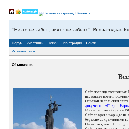
"Никто не забыт, ничто не забыто". Всенародная К
Форум
Участники
Поиск
Регистрация
Войти
Активные темы
Объявление
Все
Сайт посвящается воинам 
настоящее время проживаю
Основой наполнения сайта
документов «Подвиг Народ
Министерства обороны РФ
Сайт создан в надежде на
бережно сохраненными восп
Отечество, ковал Победу 
Сайт задуман, как народн