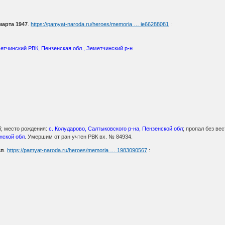
арта 1947
.
https://pamyat-naroda.ru/heroes/memoria … ie66288081
:
етчинский РВК, Пензенская обл., Земетчинский р-н
й; место рождения:
с. Колударово, Салтыковского р-на, Пензенской обл
; пропал без ве
нской обл
. Умершим от ран учтен РВК вх. № 84934.
сп
.
https://pamyat-naroda.ru/heroes/memoria … 1983090567
: