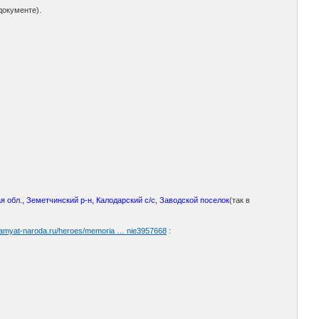
 документе).
я обл., Земетчинский р-н, Калодарский с/с, Заводской поселок
(так в
/pamyat-naroda.ru/heroes/memoria … nie3957668
: