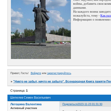
войны, добавить свои ко
данными.
На каждого воина заводит
пожалуйста, тему -
Как ра
Информацию о появлении н
Привет, Гость!
Войдите
или
зарегистрируйтесь
.
»
"Никто не забыт, ничто не забыто". Всенародная Книга памяти Пе
Страница:
1
Шепелев Семен Васильевич
Легошина Валентина
Поделиться
2023-11-23 01:31:30
Активный участник