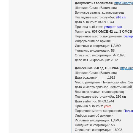
Документ из госпиталя
.
https://pam
Шепелев Семен Васильевич
Воинское звание: красноармеец
Последнее место службы:
916 сп
Дата выбытия: 04.09.1944
Причина выбытия:
умер от ран
Госпиталь:
607 ОМСБ 42 сд, 3 ОМСБ 
Первичное место захоронения:
Белор
Информация об архиве -
Источник информации: ЦАМО
Фонд ист. информации: 58
Опись ист. информации: А-71693
Дело ист. информации: 2612
Донесение 250 сд 11.9.1944
.
https://
Шепелев Семен Васильевич
Дата рождения: __.__.1912
Место рождения: Пензенская обл., Зе
Дата и место призыва: Земетчинский 
Воинское звание: красноармеец
Последнее место службы:
250 сд
Дата выбытия: 04.09.1944
Причина выбытия:
убит
Первичное место захоронения:
Польша
Информация об архиве -
Источник информации: ЦАМО
Фонд ист. информации: 58
Опись ист. информации: 18002