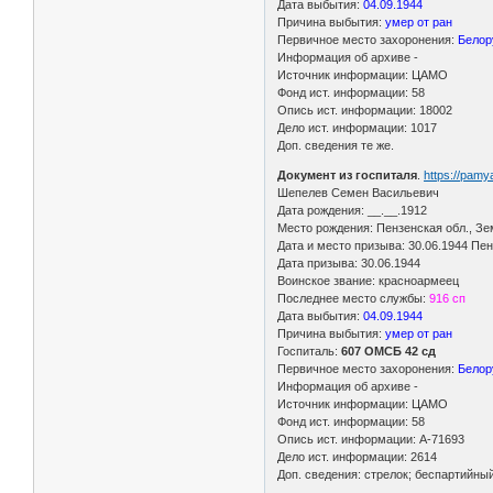
Дата выбытия:
04.09.1944
Причина выбытия:
умер от ран
Первичное место захоронения:
Белор
Информация об архиве -
Источник информации: ЦАМО
Фонд ист. информации: 58
Опись ист. информации: 18002
Дело ист. информации: 1017
Доп. сведения те же.
Документ из госпиталя
.
https://pam
Шепелев Семен Васильевич
Дата рождения: __.__.1912
Место рождения: Пензенская обл., Зе
Дата и место призыва: 30.06.1944 Пе
Дата призыва: 30.06.1944
Воинское звание: красноармеец
Последнее место службы:
916 сп
Дата выбытия:
04.09.1944
Причина выбытия:
умер от ран
Госпиталь:
607 ОМСБ 42 сд
Первичное место захоронения:
Белору
Информация об архиве -
Источник информации: ЦАМО
Фонд ист. информации: 58
Опись ист. информации: А-71693
Дело ист. информации: 2614
Доп. сведения: стрелок; беспартийны