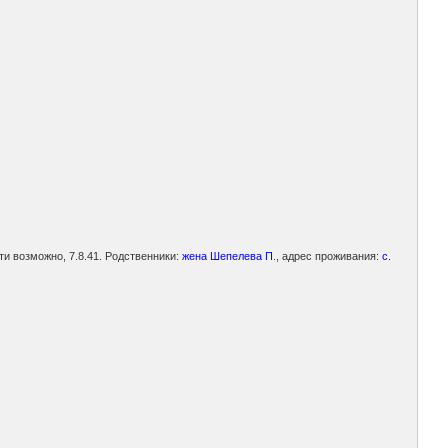
сти возможно, 7.8.41. Родственники:
жена Шепелева П
., адрес проживания:
с.