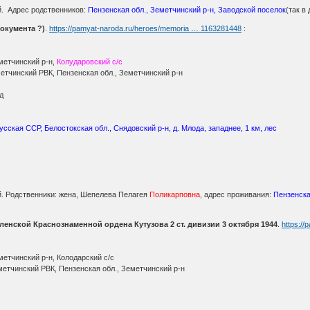
й. Адрес родственников:
Пензенская обл., Земетчинский р-н, Заводской поселок
(так в
документа ?)
.
https://pamyat-naroda.ru/heroes/memoria … 1163281448
:
метчинский р-н,
Колударовский с/с
метчинский РВК, Пензенская обл., Земетчинский р-н
д
усская ССР, Белостокская обл., Снядовский р-н, д. Млода, западнее, 1 км, лес
й. Родственники: жена, Шепелева Пелагея
Поликарповна
, адрес проживания:
Пензенска
ленской Краснознаменной ордена Кутузова 2 ст. дивизии 3 октября 1944
.
https:/
метчинский р-н, Колодарский с/с
еметчинский РВК, Пензенская обл., Земетчинский р-н