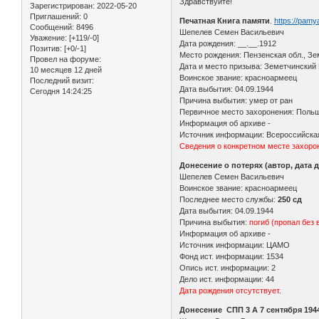
Здравствуйте!
Зарегистрирован
: 2022-05-20
Приглашений:
0
Печатная Книга памяти
.
https://pam
Сообщений:
8496
Шепелев Семен Васильевич
Уважение:
[+119/-0]
Дата рождения: __.__.1912
Позитив:
[+0/-1]
Место рождения: Пензенская обл., Зе
Провел на форуме:
Дата и место призыва: Земетчинский
10 месяцев 12 дней
Воинское звание: красноармеец
Последний визит:
Дата выбытия: 04.09.1944
Сегодня 14:24:25
Причина выбытия: умер от ран
Первичное место захоронения: Поль
Информация об архиве -
Источник информации: Всероссийская
Сведения о конкретном месте захорон
Донесение о потерях (автор, дата 
Шепелев Семен Васильевич
Воинское звание: красноармеец
Последнее место службы:
250 сд
Дата выбытия: 04.09.1944
Причина выбытия:
погиб (пропал без 
Информация об архиве -
Источник информации: ЦАМО
Фонд ист. информации: 1534
Опись ист. информации: 2
Дело ист. информации: 44
Дата рождения отсутствует.
Донесение СПП 3 А 7 сентября 194