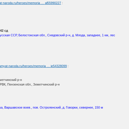
yat-naroda.ru/heroes/memoria … al55990227
:
42 сд
усская ССР, Белостокская обл., Снядовский р-н, д. Млода, западнее, 1 км, лес
pamyat-naroda.ru/heroes/memoria … ie54328099
:
метчинский р-н
РВК, Пензенская обл., Земетчинский р-н
, Варшавское воев., пов. Остроленский, д. Говорки, севернее, 150 м