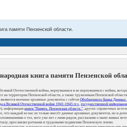
нига памяти Пензенской области.
народная книга памяти Пензенской обл
Великой Отечественной войны, вернувшимся и не вернувшимся с войны, котор
т на территории Пензенской области, а также труженикам Пензенской области
 являются военные архивные документы с сайтов
Обобщенного Банка Данных
а в Великой Отечественной войне 1941-1945 гг.»
,
государственной информаци
), информация
книги "Память. Пензенская область."
, других справочных источ
 то, что каждый из нас не только внесёт данные архивных документов, но и 
оминаниями о тех, кого уже нет с нами рядом, рассказами о ныне живых ветер
в тылу, прославлял ратными и трудовыми подвигами Пензенскую землю.
ая энциклопедия, в которую каждый желающий может внести известную ему и