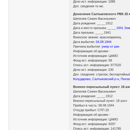
Дело ист. информации: 1086
Доп. сведения те же.
Донесение Салтыковского РВК 25 м
Шепелев Семен Васильевич
Дата рождения: __.__.1912
Дата и место призыва: __.__.
1941 Зем
Дата призыва: __.__.1941
Воинское звание: красноармеец
Дата выбытия:
04.09.1944
Причина выбытия:
умер от ран
Информация об архиве -
Источник информации: ЦАМО
Фонд ист. информации: 58
Опись ист. информации: 977520
Дело ист. информации: 230
Доп. сведения: стрелок; беспартийны
Колударово, Салтыковский р-н, Пензе
Военно-пересыльный пункт: 18 аз
Шепелев Семен Васильевич
Дата рождения: __.__.1912
Военно-пересыльный пункт: 18 азсп
Прибыл в часть: 08.08.1944
Откуда прибыл: СПП 20
Информация об архиве -
Источник информации: ЦАМО
Фонд ист. информации: 8297
Опись ист. информации: 141785