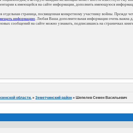
мментарии к имеющейся на сайте информации, дополнить имеющуюся информа
ся отдельная страница, посвященная конкретному участнику войны. Прежде ч
змещать информацию
. Любая Ваша дополнительная информация очень важна дл
овых сообщений на сайте можно узнавать, подписавшись на страничках книг
нзенской области.
»
Земетчинский район
»
Шепелев Семен Васильевич