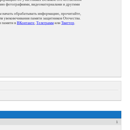
цию фотографиями, видеоматериалами и другими
ем начать обрабатывать информацию, прочитайте,
я увековечивания памяти защитников Отечества.
и памяти в
ВКонтакте
,
Телеграмм
или
Твиттер
.
1