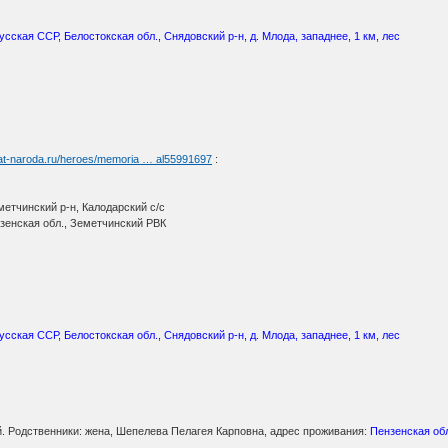
усская ССР, Белостокская обл., Снядовский р-н, д. Млода, западнее, 1 км, лес
yat-naroda.ru/heroes/memoria … al55991697
:
метчинский р-н, Калодарский с/с
нзенская обл., Земетчинский РВК
сская ССР, Белостокская обл., Снядовский р-н, д. Млода, западнее, 1 км, лес
й. Родственники: жена, Шепелева Пелагея Карповна, адрес проживания:
Пензенская обл