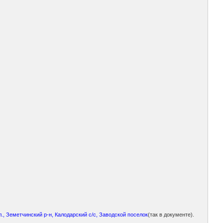
., Земетчинский р-н, Калодарский с/с, Заводской поселок
(так в документе).