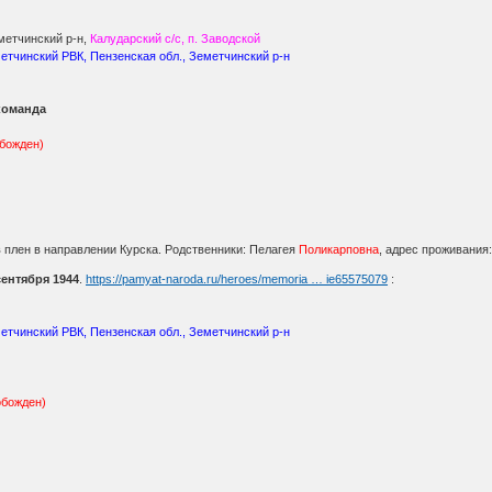
метчинский р-н,
Калударский с/с, п. Заводской
метчинский РВК, Пензенская обл., Земетчинский р-н
команда
обожден)
в плен в направлении Курска. Родственники: Пелагея
Поликарповна
, адрес проживания
сентября 1944
.
https://pamyat-naroda.ru/heroes/memoria … ie65575079
:
метчинский РВК, Пензенская обл., Земетчинский р-н
обожден)