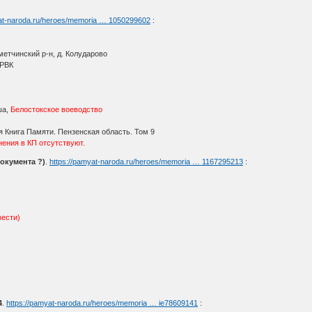
yat-naroda.ru/heroes/memoria … 1050299602
:
метчинский р-н, д. Колударово
 РВК
ша,
Белостокское воеводство
 Книга Памяти. Пензенская область. Том 9
ения в КП отсутствуют.
документа ?)
.
https://pamyat-naroda.ru/heroes/memoria … 1167295213
:
вести)
4
.
https://pamyat-naroda.ru/heroes/memoria … ie78609141
: