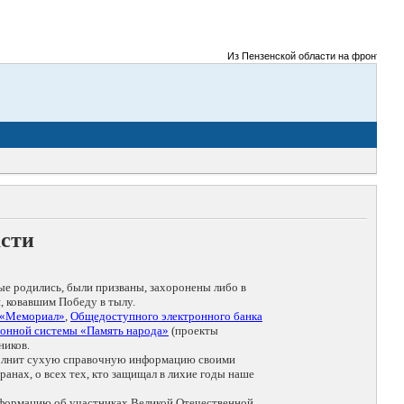
Из Пензенской области на фронты Великой
асти
ые родились, были призваны, захоронены либо в
, ковавшим Победу в тылу.
 «Мемориал»
,
Общедоступного электронного банка
онной системы «Память народа»
(проекты
ников.
дополнит сухую справочную информацию своими
анах, о всех тех, кто защищал в лихие годы наше
нформацию об участниках Великой Отечественной