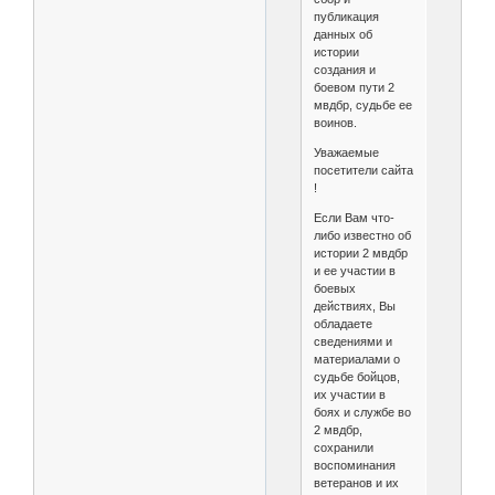
публикация
данных об
истории
создания и
боевом пути 2
мвдбр, судьбе ее
воинов.
Уважаемые
посетители сайта
!
Если Вам что-
либо известно об
истории 2 мвдбр
и ее участии в
боевых
действиях, Вы
обладаете
сведениями и
материалами о
судьбе бойцов,
их участии в
боях и службе во
2 мвдбр,
сохранили
воспоминания
ветеранов и их