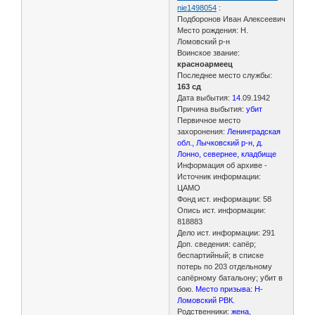
nie1498054
:
Подборонов Иван Алексеевич
Место рождения: Н.
Ломовский р-н
Воинское звание:
красноармеец
Последнее место службы:
163 сд
Дата выбытия:
14
.09.1942
Причина выбытия:
убит
Первичное место
захоронения:
Ленинградская
обл., Лычковский р-н, д.
Лонно, севернее, кладбище
Информация об архиве -
Источник информации:
ЦАМО
Фонд ист. информации: 58
Опись ист. информации:
818883
Дело ист. информации: 291
Доп. сведения: сапёр;
беспартийный; в списке
потерь по 203 отдельному
сапёрному батальону; убит в
бою.
Место призыва: Н-
Ломовский РВК
.
Родственники:
жена,