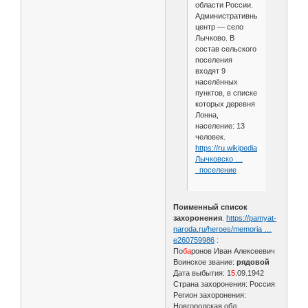
области России.
Административный
центр — село
Лычково. В
состав сельского
поселения
входят 9
населённых
пунктов, в списке
которых деревня
Лонна,
население: 13
человек.
https://ru.wikipedia.org/wiki/
Лычковско …
_поселение
Поименный список
захоронения
.
https://pamyat-
naroda.ru/heroes/memoria …
e260759986
:
По
ба
ронов Иван Алексеевич
Воинское звание:
рядовой
Дата выбытия: 1
5
.09.1942
Страна захоронения: Россия
Регион захоронения:
Новгородская обл.