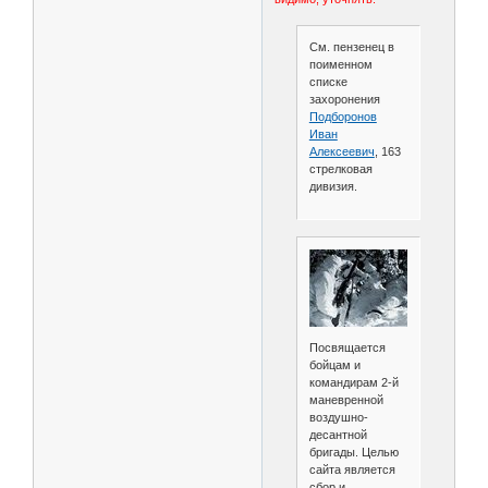
См. пензенец в
поименном
списке
захоронения
Подборонов
Иван
Алексеевич
, 163
стрелковая
дивизия.
Посвящается
бойцам и
командирам 2-й
маневренной
воздушно-
десантной
бригады. Целью
сайта является
сбор и