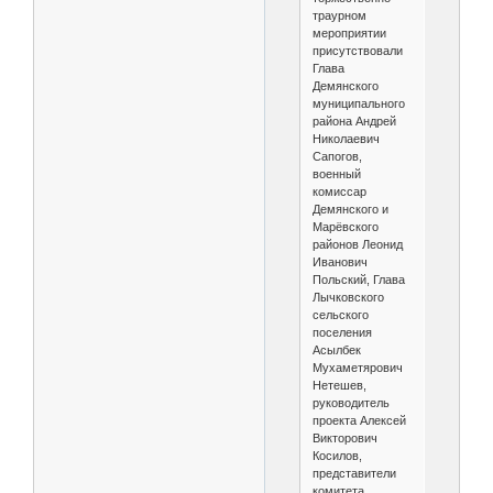
траурном
мероприятии
присутствовали
Глава
Демянского
муниципального
района Андрей
Николаевич
Сапогов,
военный
комиссар
Демянского и
Марёвского
районов Леонид
Иванович
Польский, Глава
Лычковского
сельского
поселения
Асылбек
Мухаметярович
Нетешев,
руководитель
проекта Алексей
Викторович
Косилов,
представители
комитета