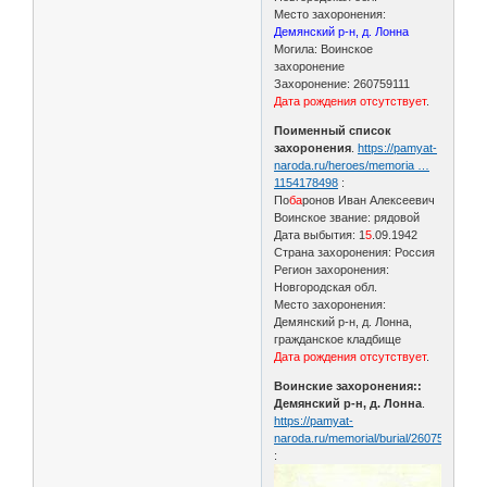
Место захоронения:
Демянский р-н, д. Лонна
Могила: Воинское
захоронение
Захоронение: 260759111
Дата рождения отсутствует
.
Поименный список
захоронения
.
https://pamyat-
naroda.ru/heroes/memoria …
1154178498
:
По
ба
ронов Иван Алексеевич
Воинское звание: рядовой
Дата выбытия: 1
5
.09.1942
Страна захоронения: Россия
Регион захоронения:
Новгородская обл.
Место захоронения:
Демянский р-н, д. Лонна,
гражданское кладбище
Дата рождения отсутствует
.
Воинские захоронения::
Демянский р-н, д. Лонна
.
https://pamyat-
naroda.ru/memorial/burial/260759111
: