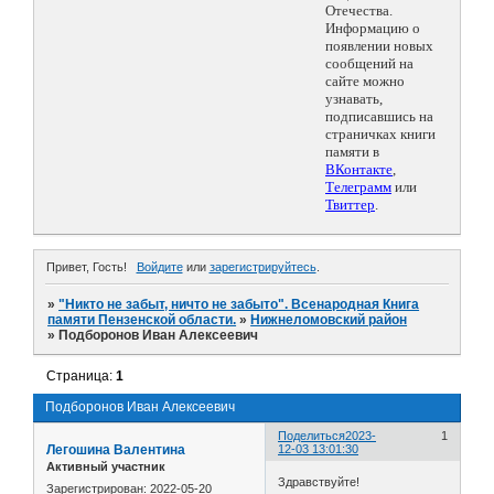
Отечества.
Информацию о
появлении новых
сообщений на
сайте можно
узнавать,
подписавшись на
страничках книги
памяти в
ВКонтакте
,
Телеграмм
или
Твиттер
.
Привет, Гость!
Войдите
или
зарегистрируйтесь
.
»
"Никто не забыт, ничто не забыто". Всенародная Книга
памяти Пензенской области.
»
Нижнеломовский район
»
Подборонов Иван Алексеевич
Страница:
1
Подборонов Иван Алексеевич
Поделиться
2023-
1
Легошина Валентина
12-03 13:01:30
Активный участник
Здравствуйте!
Зарегистрирован
: 2022-05-20