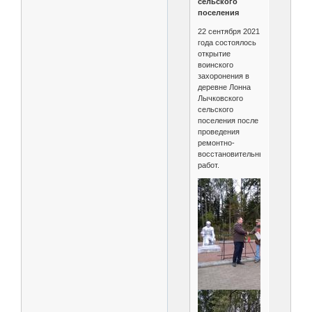
сельского
поселения
22 сентября 2021
года состоялось
открытие
воинского
захоронения в
деревне Лонна
Лычковского
сельского
поселения после
проведения
ремонтно-
восстановительных
работ.