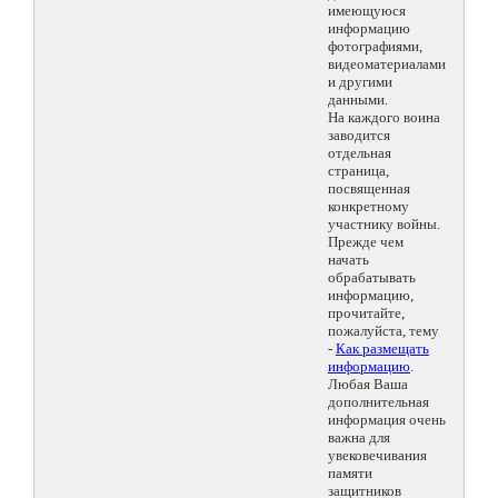
имеющуюся
информацию
фотографиями,
видеоматериалами
и другими
данными.
На каждого воина
заводится
отдельная
страница,
посвященная
конкретному
участнику войны.
Прежде чем
начать
обрабатывать
информацию,
прочитайте,
пожалуйста, тему
-
Как размещать
информацию
.
Любая Ваша
дополнительная
информация очень
важна для
увековечивания
памяти
защитников