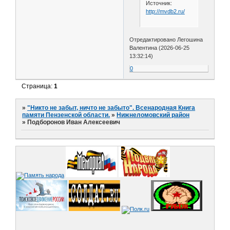
Источник:
http://mvdb2.ru/
Отредактировано Легошина
Валентина (2026-06-25
13:32:14)
0
Страница:
1
»
"Никто не забыт, ничто не забыто". Всенародная Книга
памяти Пензенской области.
»
Нижнеломовский район
»
Подборонов Иван Алексеевич