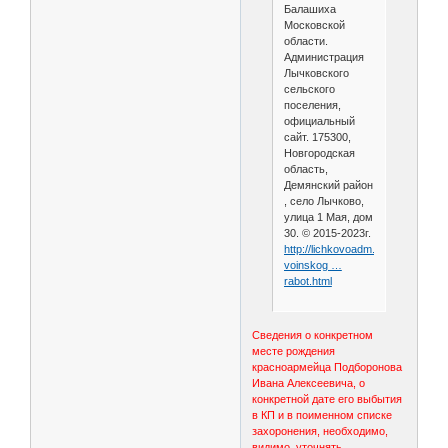
Балашиха
Московской
области.
Администрация
Лычковского
сельского
поселения,
официальный
сайт. 175300,
Новгородская
область,
Демянский район
, село Лычково,
улица 1 Мая, дом
30. © 2015-2023г.
http://lichkovoadm.ru/otkrytie-
voinskog …
rabot.html
Сведения о конкретном
месте рождения
красноармейца Подборонова
Ивана Алексеевича, о
конкретной дате его выбытия
в КП и в поименном списке
захоронения, необходимо,
видимо, уточнять.