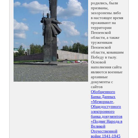
родились, были
призваны,
захоронены либо
в настоящее время
проживают на
территории
Пензенской
области, а также
труженикам
Пензенской
области, ковавшим
Победу в тылу.
Основой
наполнения сайта
являются военные
архивные
документы с
сайтов
Обобщенного
Банка Данных
«Мемориал»
,
Общедоступного
электронного
банка документов
«Подвиг Народа в
Великой
Отечественной
войне 1941-1945