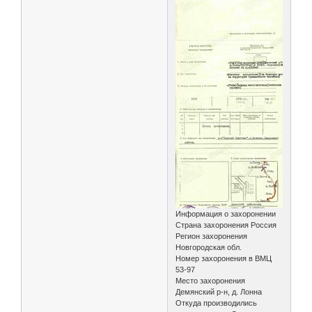
Информация о захоронении
Страна захоронения Россия
Регион захоронения
Новгородская обл.
Номер захоронения в ВМЦ
53-97
Место захоронения
Демянский р-н, д. Лонна
Откуда производились