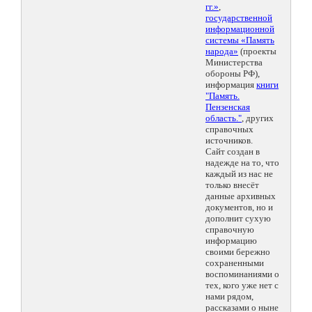
гг.»
,
государственной
информационной
системы «Память
народа»
(проекты
Министерства
обороны РФ),
информация
книги
"Память.
Пензенская
область."
, других
справочных
источников.
Сайт создан в
надежде на то, что
каждый из нас не
только внесёт
данные архивных
документов, но и
дополнит сухую
справочную
информацию
своими бережно
сохраненными
воспоминаниями о
тех, кого уже нет с
нами рядом,
рассказами о ныне