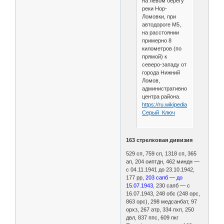
на левом берегу
реки Нор-
Ломовки, при
автодороге М5,
на расстоянии
примерно 8
километров (по
прямой) к
северо-западу от
города Нижний
Ломов,
административного
центра района.
https://ru.wikipedia.org/wiki/
Серый_Ключ
163 стрелковая дивизия
529 сп, 759 сп, 1318 сп, 365
ап, 204 оиптдн, 462 миндн —
с 04.11.1941 до 23.10.1942,
177 рр,
203 сапб — до
15.07.1943
, 230 сапб — с
16.07.1943, 248 обс (248 орс,
863 орс), 298 медсанбат, 97
орхз, 267 атр, 334 пхп, 250
двл, 837 ппс, 609 пкг