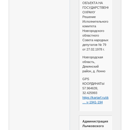
ОБЪЕКТА НА
ГОСУДАРСТВЕННУЮ
ОХРАНУ
Решение
Исполнительного
комитета
Новгородского
областного
Совета народных
депутатов № 79
от 27.02.1978 г.
Новгородская
область,
Демянский
район, д. Лонно
GPS
КООРДИНАТЫ
57.964639,
32.425993
https://kartarf.ru/dostoprimechate
… v-1941-194
Администрация
Лычковского