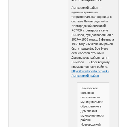
месте захоронения.
Лычковский район —
административно-
территориальная единица в
составе Ленинградской и
Новгородской областей
РСФСР с центром в селе
Лычково, существовавшая в
1927—1963 годах. 1 февраля
1963 года Лычковский район
был упразднён. Все 9 его
сельсоветов отошли к
Демянскому району, а пгт
Лычково — к Крестецкому
промышленному району.
https://ru.wikipedia.org/wiki/
Лычковский_район
Лычковское
сельское
поселение —
муниципальное
образование в
Демянском
муниципальном
районе
Новгородской