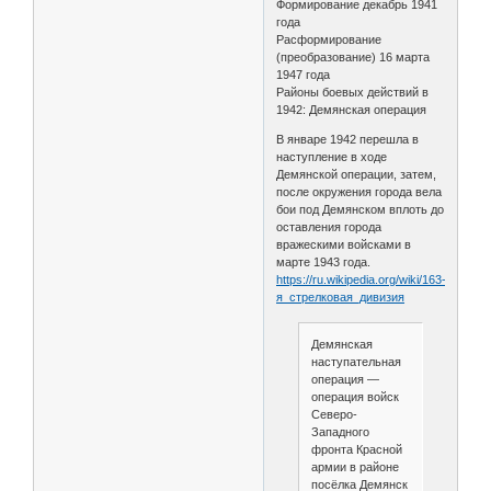
Формирование декабрь 1941
года
Расформирование
(преобразование) 16 марта
1947 года
Районы боевых действий в
1942: Демянская операция
В январе 1942 перешла в
наступление в ходе
Демянской операции, затем,
после окружения города вела
бои под Демянском вплоть до
оставления города
вражескими войсками в
марте 1943 года.
https://ru.wikipedia.org/wiki/163-
я_стрелковая_дивизия
Демянская
наступательная
операция —
операция войск
Северо-
Западного
фронта Красной
армии в районе
посёлка Демянск