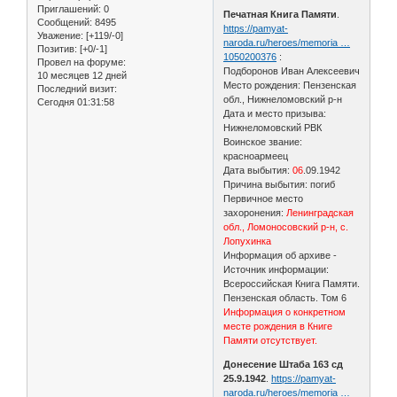
Приглашений:
0
Печатная Книга Памяти
.
Сообщений:
8495
https://pamyat-
Уважение:
[+119/-0]
naroda.ru/heroes/memoria …
Позитив:
[+0/-1]
1050200376
:
Провел на форуме:
Подборонов Иван Алексеевич
10 месяцев 12 дней
Место рождения: Пензенская
Последний визит:
обл., Нижнеломовский р-н
Сегодня 01:31:58
Дата и место призыва:
Нижнеломовский РВК
Воинское звание:
красноармеец
Дата выбытия:
06
.09.1942
Причина выбытия: погиб
Первичное место
захоронения:
Ленинградская
обл., Ломоносовский р-н, с.
Лопухинка
Информация об архиве -
Источник информации:
Всероссийская Книга Памяти.
Пензенская область. Том 6
Информация о конкретном
месте рождения в Книге
Памяти отсутствует.
Донесение Штаба 163 сд
25.9.1942
.
https://pamyat-
naroda.ru/heroes/memoria …