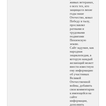
живых ветеранах,
о всех тех, кто
защищал в лихие
годы наше
Отечество, ковал
Победу в тылу,
прославлял
ратными и
трудовыми
подвигами
Пензенскую
землю.
Сайт задуман, как
народная
энциклопедия, в
которую каждый
желающий может
внести известную
ему информацию
об участниках
Великой
Отечественной
войны, добавить
свои комментарии
к имеющейся на
сайте
информации,
дополнить