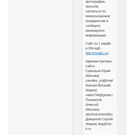
фотографии,
просьба
связаться по
нижеуказанным
координатам и
сообщить
имеющуюся
информацию.
Сайт по 1 мвдбр
и 204 вдб -
http://mvdb1.ru/
Администраторы
сайта:
Савельев Юрий
(Москва)
saveliev_yrij@mail.ru
Комлев Виталий
(Киров)
radon744@gmail.com
Панкратов
Алексей
(Москва)
alexinstrument@yandex.ru
Домрачев Сергей
(Киров) dsg@rbs-
it.ru