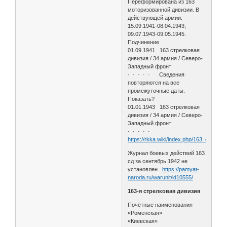
Переформирована из 163
моторизованной дивизии. В
действующей армии:
15.09.1941-08.04.1943;
09.07.1943-09.05.1945.
Подчинение
01.09.1941 163 стрелковая
дивизия / 34 армия / Северо-
Западный фронт
· · · · · Сведения
повторяются на все
промежуточные даты.
Показать?
01.01.1943 163 стрелковая
дивизия / 34 армия / Северо-
Западный фронт
· · · · ·
https://rkka.wiki/index.php/163_стрел
Журнал боевых действий 163
сд за сентябрь 1942 не
установлен.
https://pamyat-
naroda.ru/warunit/id10555/
163-я стрелковая дивизия
Почётные наименования
«Роменская»
«Киевская»