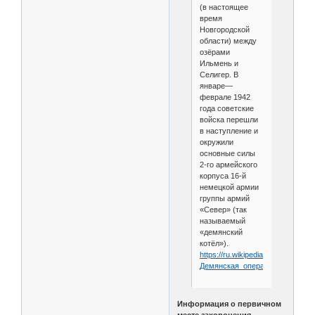
(в настоящее
время
Новгородской
области) между
озёрами
Ильмень и
Селигер. В
январе—
феврале 1942
года советские
войска перешли
в наступление и
окружили
основные силы
2-го армейского
корпуса 16-й
немецкой армии
группы армий
«Север» (так
называемый
«демянский
котёл»).
https://ru.wikipedia.org/wiki/
Демянская_операция_
(1942)
Информация о первичном