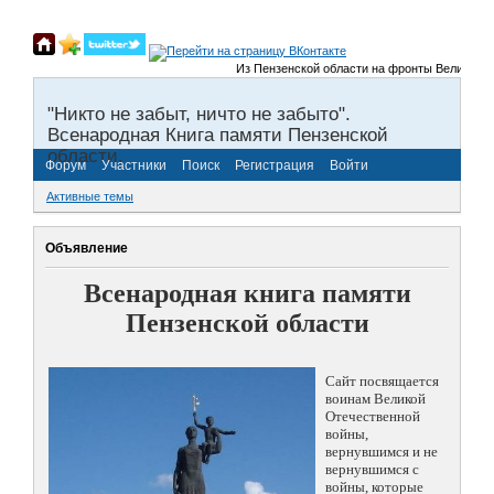
Из Пензенской области на фронты Великой Отечес
"Никто не забыт, ничто не забыто".
Всенародная Книга памяти Пензенской
области.
Форум
Участники
Поиск
Регистрация
Войти
Активные темы
Объявление
Всенародная книга памяти
Пензенской области
Сайт посвящается
воинам Великой
Отечественной
войны,
вернувшимся и не
вернувшимся с
войны, которые