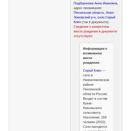
Подборонова Анна Ивановна
,
адрес проживания:
Пензенская область, Ново-
Ломовский р-н, село Серый
Ключ
(так в документе).
Сведения о конкретном
месте рождения в документе
отсутствуют.
Информация о
возможном
месте
рождения
.
Серый Ключ
—
село в
Нижнеломовском
районе
Пензенской
области России.
Входит в состав
Кувак-
Никольского
сельсовета.
Население: 169
человек (2010).
Село находится